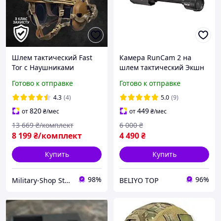
Шлем тактический Fast
Камера RunCam 2 на
Tor с Наушниками
шлем тактический Экшн
Бронешлем с
камера с ночной съемкой
Готово к отправке
Готово к отправке
креплениями Шлем тор с
тактическая для военных
наушниками Каска
на каску нашлемная
4.3
(4)
5.0
(9)
Военная Тор
820
449
от
₴
/мес
от
₴
/мес
13 669
₴/комплект
6 000
₴
8 199
₴/комплект
4 490
₴
Купить
Купить
98%
96%
Military-Shop Store 🪖
BELIYO TOP