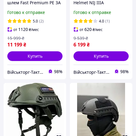
шлем Fast Premium PE 3A
Helmet NIJ IIIA
мультикам активные
тактический
Готово к отправке
Готово к отправке
наушники Earmor M32 SE
Баллистический шлем
чебурашки фонарь олива
военная каска Койот
5.0
(2)
4.0
(1)
1120
620
от
₴
/мес
от
₴
/мес
15 999
₴
9 539
₴
11 199
₴
6 199
₴
Купить
Купить
98%
98%
Військторг-Тактичне спорядження
Військторг-Тактичне спорядження