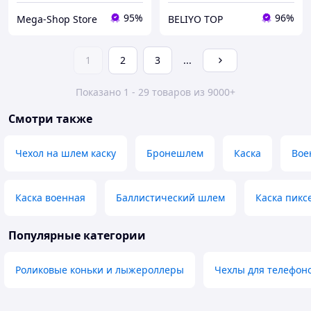
95%
96%
Mega-Shop Store
BELIYO TOP
1
2
3
...
Показано 1 - 29 товаров из 9000+
Смотри также
Чехол на шлем каску
Бронешлем
Каска
Вое
Каска военная
Баллистический шлем
Каска пикс
Популярные категории
Роликовые коньки и лыжероллеры
Чехлы для телефон