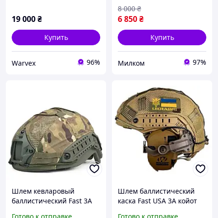
кевларовое каска
8 000
₴
баллистическая
19 000
₴
6 850
₴
Купить
Купить
96%
97%
Warvex
Милком
Шлем кевларовый
Шлем баллистический
баллистический Fast 3А
каска Fast USA 3А койот
каска баллистическая
кавер наушники Wolkers
Готово к отправке
Готово к отправке