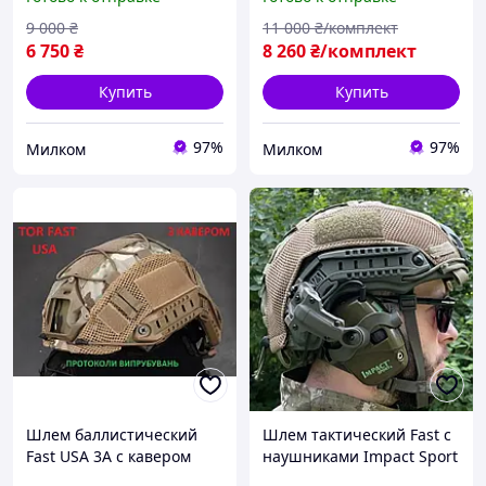
койот
крепления чебурашка М
L XL
9 000
₴
11 000
₴/комплект
6 750
₴
8 260
₴/комплект
Купить
Купить
97%
97%
Милком
Милком
Шлем баллистический
Шлем тактический Fast с
Fast USA 3А с кавером
наушниками Impact Sport
койот олива NATO M L XL
Баллистический USA PE