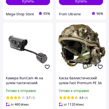
Купить
Купить
95%
96%
Mega-Shop Store
From Ukraine
Камера RunCam 4k на
Каска баллистический
шлем тактический
шлем Fast Premium PE 3A
тактическая экшн камера
мультикам активные
Готово к отправке
Готово к отправке
4k для военных на каску
наушники Earmor M32 SE
чебурашки фонарь койот
3.7
(3)
4.8
(4)
460
1120
от
₴
/мес
от
₴
/мес