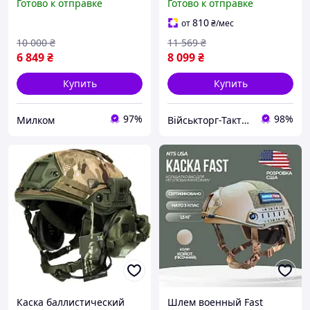
Готово к отправке
Готово к отправке
IIIA Куленепробивающий
Олива Каска военная
810
от
₴
/мес
10 000
₴
11 569
₴
6 849
₴
8 099
₴
Купить
Купить
97%
98%
Милком
Військторг-Тактичне спорядження
Каска баллистический
Шлем военный Fast