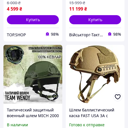
6 000
₴
15 999
₴
4 599
₴
11 199
₴
Купить
Купить
98%
98%
TOP.SHOP
Військторг-Тактичне спорядження
Тактический защитный
Шлем баллистический
военный шлем MICH 2000
каска FAST USA 3A с
Team Wendy - уровень
кавером M L XL койот
В наличии
Готово к отправке
защиты NIJ IIIA. Масло
олива