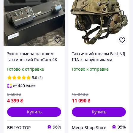
Экшн камера на шлем
Тактичний шолом Fast NIJ
тактический RunCam 4K
IIIA з навушниками
для военных на каску
EARMOR M32 кріплення
Готово к отправке
Готово к отправке
аксессуары для шлема
Чебурашка кавер
Мультикам
5.0
(5)
440
от
₴
/мес
5 500
₴
15 840
₴
4 399
₴
11 090
₴
Купить
Купить
96%
95%
BELIYO TOP
Mega-Shop Store