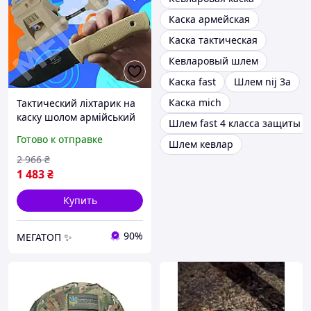
Каска армейская
Каска тактическая
Кевларовый шлем
Каска fast
Шлем nij 3a
Каска mich
Тактический ліхтарик на
каску шолом армійський
Шлем fast 4 класса защиты
червоний фанарь з
Готово к отправке
Шлем кевлар
кріпленням для шолома
fast військовий фонарь
2 966
₴
для зсу и силових
1 483
₴
Купить
90%
МЕГАТОП ✨