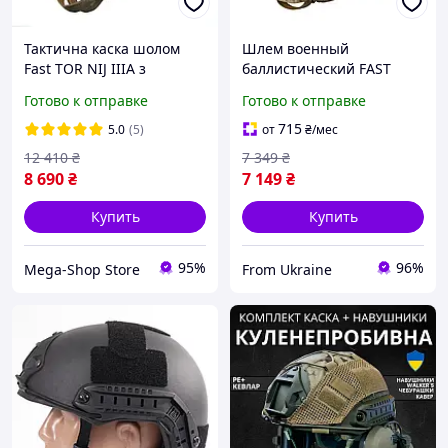
Тактична каска шолом
Шлем военный
Fast TOR NIJ IIIA з
баллистический FAST
активними навушниками
Helmet NIJ IIIA защитная
Готово к отправке
Готово к отправке
Walker's Razor та
каска + тактические
ліхтарем Мультикам
наушники Walkers койот
715
5.0
(5)
от
₴
/мес
12 410
₴
7 349
₴
8 690
₴
7 149
₴
Купить
Купить
95%
96%
Mega-Shop Store
From Ukraine