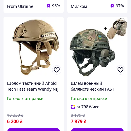
96%
97%
From Ukraine
Милком
Шолом тактичний Ahold
Шлем военный
Tech Fast Team Wendy NIJ
баллистический FAST
IIIA балістична каска
Helmet NIJ IIIA защитная
Готово к отправке
Готово к отправке
Койот Бежевий
каска + тактические
активные наушники
798
от
₴
/мес
Walkers олива
10 330
₴
8 179
₴
6 200
₴
7 979
₴