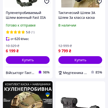
Пуленепробиваемый
Тактический Шлем 3А
Шлем военный Fast IIIA
Шлем 3а класса каска
Wendy Баллистическая
класс уровня IIIA
Готово к отправке
В наличии
каска тактическая с
подушками Premium
5.0
(1)
620
от
₴
/мес
10 329
₴
12 999
₴
6 199
₴
9 799
₴
Купить
Купить
98%
85%
Військторг-Тактичне спорядження
🏆 Медтехника — 20 лет надежности