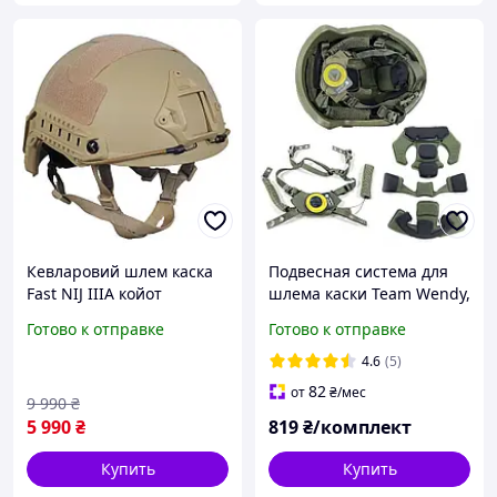
Кевларовий шлем каска
Подвесная система для
Fast NIJ IIIA койот
шлема каски Team Wendy,
тактичний безвухий
подвес для тактического
Готово к отправке
Готово к отправке
військовий
шлема Фаст PASGT FAST
MICH Wendy
4.6
(5)
82
от
₴
/мес
9 990
₴
5 990
₴
819
₴/комплект
Купить
Купить