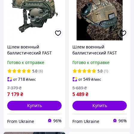
Шлем военный
Шлем военный
баллистический FAST
баллистический FAST
Helmet NIJ IIIA защитная
Helmet NIJ IIIA
Готово к отправке
Готово к отправке
каска + тактические
тактический защитная
наушники Walkers олива
каска
5.0
(6)
5.0
(1)
пуленепробиваемая
718
549
от
₴
/мес
от
₴
/мес
олива
7 379
₴
5 689
₴
7 179
₴
5 489
₴
Купить
Купить
96%
96%
From Ukraine
From Ukraine