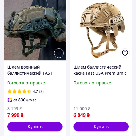
Шлем военный
Шлем баллистический
баллистический FAST
каска Fast USA Premium с
Helmet NIJ IIIA защитная
кавером каска NATO 3А
Готово к отправке
Готово к отправке
каска + тактические
койот M L XL
наушники Walkers +
4.7
(3)
фонарь олива
800
от
₴
/мес
8 199
₴
11 000
₴
7 999
₴
6 849
₴
Купить
Купить