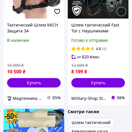
Тактический Шлем MICH
Шлем тактический Fast
Защита 3А
Tor с Наушниками
Бронешлем с
В наличии
Готово к отправке
креплениями тор с
наушниками Каска
4.8
(6)
Военная
820
от
₴
/мес
15 999
₴
12 609
₴
10 500
₴
8 199
₴
Купить
Купить
85%
98%
🏆 Медтехника — 20 лет надежности
Military-Shop Store 🪖
Смотри также
Шлем тактический
Кевларовая каска