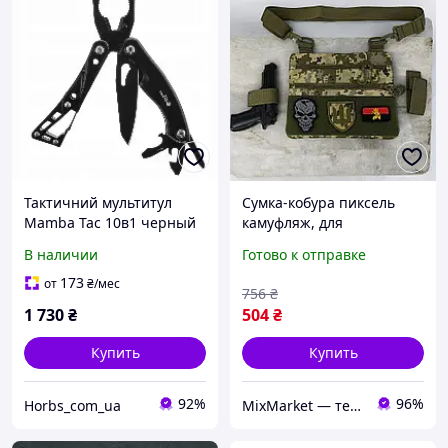
Тактичний мультитул
Сумка-кобура пиксель
Mamba Tac 10в1 черный
камуфляж, для
с карабином армейский
тактических задач и
В наличии
Готово к отправке
для ежедневного
повседневного
использования
использования
173
от
₴
/мес
756
₴
1 730
₴
504
₴
Купить
Купить
92%
96%
Horbs_com_ua
MixMarket — территория низких цен!💝🎁