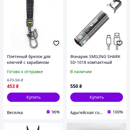
Плетеный брелок для
Фонарик SMILING SHARK
ключей с карабином
SD-1018 компактный
стильный аксессуар для
светодиодный фонарь
Готово к отправке
В наличии
авто и повседневного
для туризма, кемпинга и
использования FLAME
повседневного
679
.50
₴
использования
453
₴
550
₴
Купить
Купить
96%
100%
Веселка
Адыгейская соль