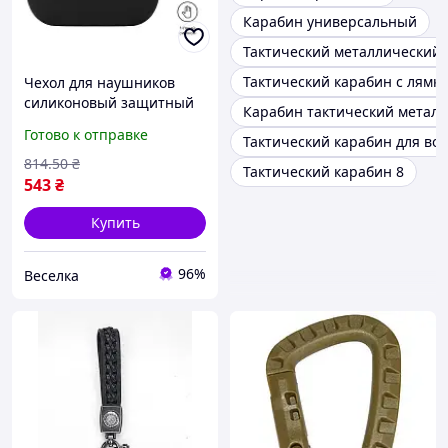
Карабин универсальный
Тактический металлический 
Тактический карабин с лямк
Чехол для наушников
силиконовый защитный
Карабин тактический метал
для повседневного
Готово к отправке
Тактический карабин для во
использования стильный
и легкий FLAME
814
.50
₴
Тактический карабин 8
543
₴
Купить
96%
Веселка