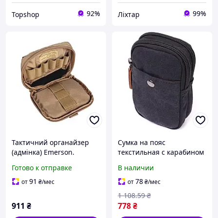
92%
99%
Topshop
Ліхтар
Тактичний органайзер
Сумка на пояс
(адмінка) Emerson.
текстильная с карабином
Універсальний підсумок
черная для мужчин и
Готово к отправке
В наличии
для завдань та
женщин для
повсякденного
повседневного
91
78
от
₴
/мес
от
₴
/мес
використання Койот
использования BUV
1 108
.59
₴
911
₴
778
₴