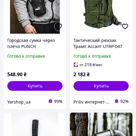
Городская сумка через
Тактический рюкзак
плечо PUNCH
Трамп Ассалт UTRP-047
тактическая компактная
зеленый 30 л
Готово к отправке
Готово к отправке
сумка для повседневного
использования
218
от
₴
/мес
548
.90
₴
2 182
₴
Купить
Купить
99%
92%
Yarshop_ua
Priliv интернет-магазин