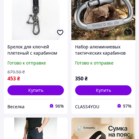
Брелок для ключей
Набор алюминиевых
плетеный с карабином
тактических карабинов
стильный аксессуар для
4шт для выживания,
Готово к отправке
Готово к отправке
автомобилей и
кемпинга, ключей,
повседневного
повседневного
679
.50
₴
использования FLAME
использования
453
₴
350
₴
Купить
Купить
96%
97%
Веселка
CLASS4YOU