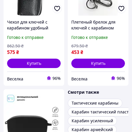
Чехол для ключей с
Плетеный брелок для
карабином удобный
ключей с карабином
стильный аксессуар для
стильный аксессуар для
Готово к отправке
Готово к отправке
активного отдыха и
организации ключей и
повседневного
повседневного
862
.50
₴
679
.50
₴
использования FLAME
использования FLAME
575
₴
453
₴
Купить
Купить
96%
96%
Веселка
Веселка
Смотри также
Тактические карабины
Карабин тактический пласт
Карабин усиленный
Карабин армейский