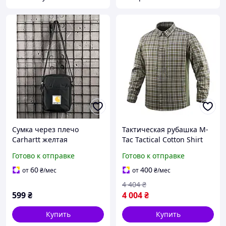
Сумка через плечо
Тактическая рубашка M-
Carhartt желтая
Tac Tactical Cotton Shirt
тактическая компактная
Olive/Grey хлопковая с
Готово к отправке
Готово к отправке
сумка для повседневного
карманами для
использования и
повседневного
60
400
от
₴
/мес
от
₴
/мес
путешествий
использования 2XL/R
4 404
₴
[2057-liht]
599
₴
4 004
₴
Купить
Купить