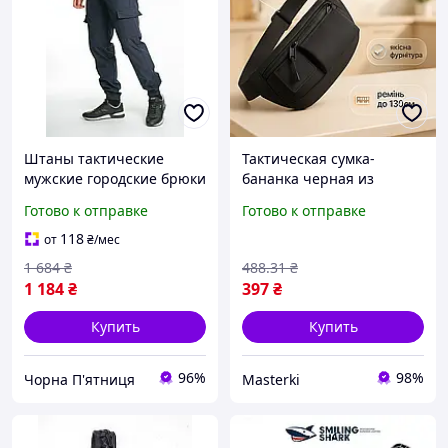
Штаны тактические
Тактическая сумка-
мужские городские брюки
бананка черная из
карго для повседневного
кордуры 600д для
Готово к отправке
Готово к отправке
использования туризма
повседневного
рыбалки и города
использования через
118
от
₴
/мес
плечо
1 684
₴
488
.31
₴
1 184
₴
397
₴
Купить
Купить
96%
98%
Чорна П'ятниця
Masterki