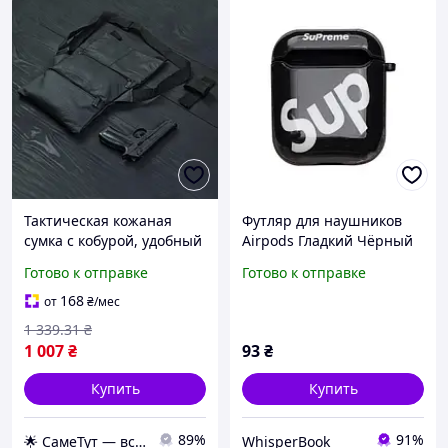
Тактическая кожаная
Футляр для наушников
сумка с кобурой, удобный
Airpods Гладкий Чёрный
мужской мессенджер для
чехол для защиты
Готово к отправке
Готово к отправке
повседневного
наушников карабин для
использования
повседневного
168
от
₴
/мес
использования
1 339
.31
₴
1 007
₴
93
₴
Купить
Купить
89%
91%
🌟 СамеТут — всё, что нужно, в одном месте 🌟
WhisperBook