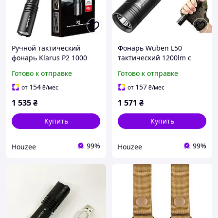
Ручной тактический
Фонарь Wuben L50
фонарь Klarus P2 1000
тактический 1200lm с
люмен с USB-C зарядкой
USB-C зарядкой для
Готово к отправке
Готово к отправке
для туризма и
кемпинга ремонта и
повседневного
повседневного
154
157
от
₴
/мес
от
₴
/мес
использования
использования
1 535
₴
1 571
₴
Купить
Купить
99%
99%
Houzee
Houzee