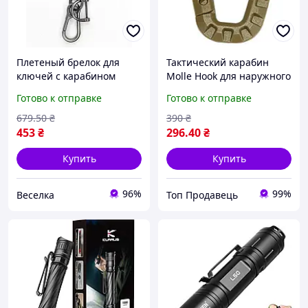
Плетеный брелок для
Тактический карабин
ключей с карабином
Molle Hook для наружного
удобный аксессуар для
использования из
Готово к отправке
Готово к отправке
автомобилей и
пластика, песчаного
повседневного
цвета (4шт)
679
.50
₴
390
₴
использования FLAME
453
₴
296
.40
₴
Купить
Купить
96%
99%
Веселка
Топ Продавець