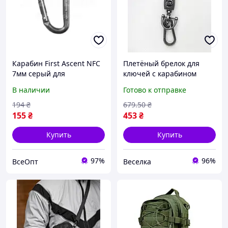
Карабин First Ascent NFC
Плетёный брелок для
7мм серый для
ключей с карабином
повседневного
стильный аксессуар для
В наличии
Готово к отправке
использования FA 7020 04
авто и повседневного
использования FLAME
194
₴
679
.50
₴
155
₴
453
₴
Купить
Купить
97%
96%
ВсеОпт
Веселка