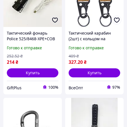
Тактический фонарь
Тактический карабин
Police 525/8468-ХРЕ+СОВ
(2шт) с кольцом на
USB влагостойкий ручной
систему Molle (на липучке
Готово к отправке
Готово к отправке
1000 лм для
с кнопкой) цвет койот, вес
повседневного
38 г, для
252
.52
₴
409
₴
использования
214
₴
327
.20
₴
Купить
Купить
100%
97%
GiftPlus
ВсеОпт