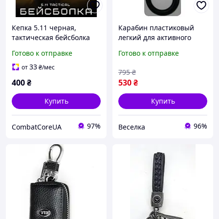
Кепка 5.11 черная,
Карабин пластиковый
тактическая бейсболка
легкий для активного
5.11 Tactical Black для ЗСУ,
отдыха и повседневного
Готово к отправке
Готово к отправке
страйкбола и
использования 22.7 кг
повседневного
черный 142x63x11 мм
33
от
₴
/мес
795
₴
использования
FLAME
400
₴
530
₴
Купить
Купить
97%
96%
CombatCoreUA
Веселка