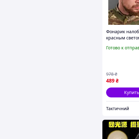
Фонарик налоб
красным свето
зарядка, такти
Готово к отпра
налобный фона
зсу Ax2er
978
₴
489
₴
Купит
Тактичний