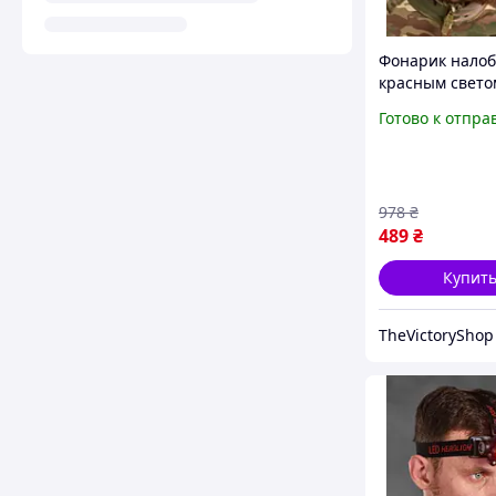
Фонарик налоб
красным свето
зарядка, такти
Готово к отпра
налобный фона
зсу Fg4sq
978
₴
489
₴
Купит
TheVictoryShop