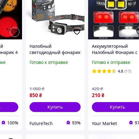
ый
Налобный
Аккумуляторный
онарик 4
светодиодный фонарик
Налобный Фонарик с
ом
VIDEX VLF-H046Z 500Lm
красным светом 4
вке
Готово к отправке
Готово к отправке
й,
5000K, USB-C, сенсор,
режима Тактический
асный),
красный и зеленый
фонарь с Красным
4.8
(17)
Zoom
свет, IP65 CH
светом и Магнитом
1 000
₴
420
₴
850
₴
210
₴
ь
Купить
Купить
100%
93%
9
FutureTech
Your Market