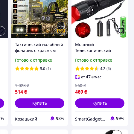
Тактический налобный
Мощный
фонарик с красным
Телескопический
светом Rablex 3×T6 +
тактический Фонарик 5
Готово к отправке
Готово к отправке
4×COB зарядка Type-C
в 1 с красным светом /
сенсорный Fg5al
LED фонарь +
5.0
(1)
4.2
(6)
Аккумулятор 18650 +
47
от
₴
/мес
зарядка
1 028
₴
560
₴
514
₴
469
₴
Купить
Купить
7%
98%
99%
Козацький
SmartGadgetUA