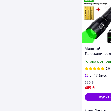
Мощный
Телескопическ
тактический Ф
Готово к отпра
в 1 с зелёным 
светодиодный 
5.0
фонарь + бата
47
от
₴
/мес
560
₴
469
₴
Купит
SmartGadgetUA