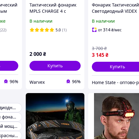
ический
Тактический фонарик
Фонарик Тактически
ным
MPLS CHARGE 4 с
Светодиодный VIDEX
к
батарейкой олива
VLF-AT255RG 2000Lm
вке
В наличии
В наличии
0
5000K - Мощный для
ый
Охоты Службы и
314
(22)
5.0
(1)
от
₴
/мес
 USB
Самообороны
3 700
₴
2 000
₴
3 145
₴
ь
Купить
Купить
96%
96%
Warvex
Фонарик светодиодный ик
Инфракрасный фонарь для охоты
Фонарь высокой мощности
Ручной Инфракрасный фонарик