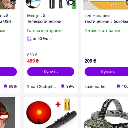
ный с
Мощный
Led фонарик
м USB
Телескопический
тактический с боков
ческий
тактический Фонарик 5
светом
вке
Готово к отправке
Готово к отправке
рь для
в 1 с белым светом /
LED фонарь +
50
от
₴
/мес
Аккумулятор 18650 +
зарядка
650
₴
499
₴
209
₴
ь
Купить
Купить
98%
99%
10
SmartGadgetUA
Luxemarket