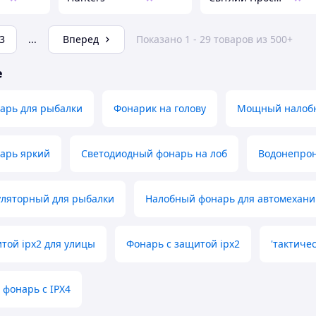
3
...
Вперед
Показано 1 - 29 товаров из 500+
е
арь для рыбалки
Фонарик на голову
Мощный налобн
арь яркий
Светодиодный фонарь на лоб
Водонепро
уляторный для рыбалки
Налобный фонарь для автомехани
той ipx2 для улицы
Фонарь с защитой ipx2
'тактиче
фонарь с IPX4