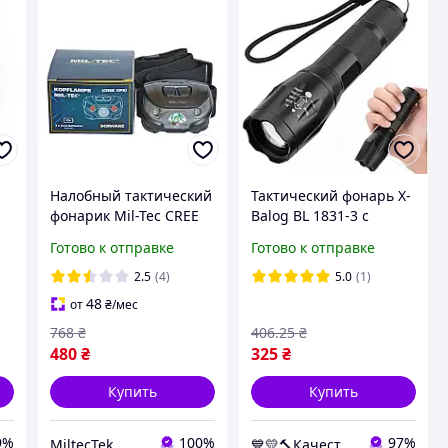
Налобный тактический
Тактический фонарь X-
фонарик Mil-Tec CREE
Balog BL 1831-3 с
XPE с красным и белым
красным светом,
Готово к отправке
Готово к отправке
светом (15168002)
светодиодный
аккумуляторный
2.5
(4)
5.0
(1)
фонарик (TI)
48
от
₴
/мес
768
₴
406
.25
₴
480
₴
325
₴
Купить
Купить
9%
100%
97%
MiltecTek
💙💛🔨Качественный товар с доставкой по Украине🎁％🚚 ⤵