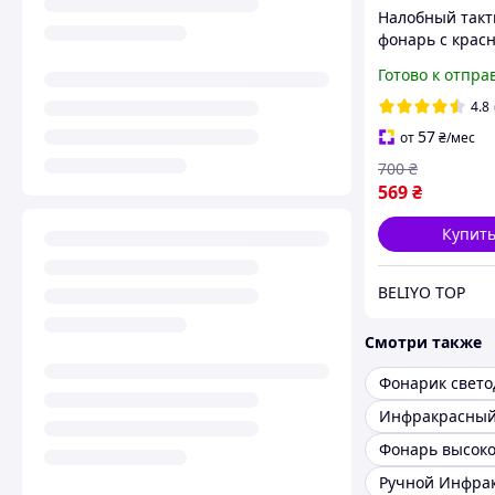
Налобный такт
фонарь с крас
светом фонари
Готово к отпра
налобный 1865
аккумуляторн
4.8
фонарь на лоб
57
от
₴
/мес
Type-C койот
700
₴
569
₴
Купит
BELIYO TOP
Смотри также