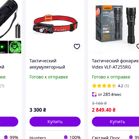
Тактический
Тактический фонарик
ий
аккумуляторный
Videx VLF-AT255RG
онарик 5
фонарь aFenix HM62-T
2000Lm 5000K IP68
вке
Готово к отправке
Готово к отправке
светом /
Magma, мощный
USB-C с красным/
LED
налобный фонарик с
зеленым светом
(1)
4.2
(5)
рейки
красным светом
285
от
₴
/мес
3 166
₴
3 300
₴
2 849
.40
₴
ь
Купить
Купить
99%
100%
9
Hunters
Світлий Простір