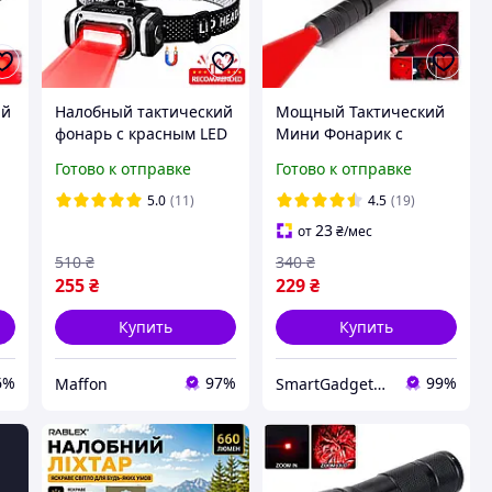
ий
Налобный тактический
Мощный Тактический
фонарь с красным LED
Мини Фонарик с
светом, Zoom, фонарик
красным светом /
Готово к отправке
Готово к отправке
с 2×18650, зарядка
светодиодный LED
Type-C
фонарь
5.0
(11)
4.5
(19)
23
от
₴
/мес
C
510
₴
340
₴
255
₴
229
₴
Купить
Купить
6%
97%
99%
Maffon
SmartGadgetUA