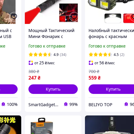
ный с
Мощный Тактический
Налобный тактическ
м USB
Мини Фонарик с
фонарь с красным
ческий
красным светом /
светом фонарик
вке
Готово к отправке
Готово к отправке
рь для
светодиодный LED
налобный 18650
фонарь / + две
аккумуляторный
4.9
(34)
4.5
(2)
батарейки ААА
фонарь на лоб
25
56
от
₴
/мес
от
₴
/мес
мультикам USB Type-
380
₴
700
₴
247
₴
559
₴
ь
Купить
Купить
100%
99%
9
SmartGadgetUA
BELIYO TOP