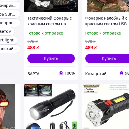
Тактический фонарик с zoom
Военный фонарь SureFire
Тактический фонарь с
Фонарик налобный с
Фонарь с водонепроницаемостью IPX8
красным светом на
красным светом USB
каску (6 режимов, USB-
зарядка, тактический
светом
Готово к отправке
Готово к отправке
C) Мощный
налобный фонарь дл
t light
аккумуляторный
зсу Mn8ig
976
₴
978
₴
фонарик на голову,
488
₴
489
₴
Фонарик тактический инфракрасный
OLN
Купить
Купить
100%
9
ВАРТА
Козацький