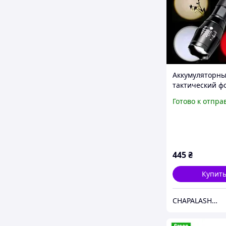
Аккумуляторн
тактический ф
в 1 с RGB свет
Готово к отпра
(белый, желты
оранжевый, кр
USB зарядка, 
445
₴
Купит
CHAPALASHKA / ЧАПАЛАШКА - магазин актуальных вещей