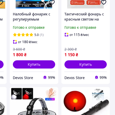
Налобный фонарик с
Тактический фонарь с
ым
регулируемым
красным светом на
ремешком (7 режимов,
каску (310Lm USB-C 7
Готово к отправке
Готово к отправке
130м), Тактический
режимов), Топ-
фонарь с красным
фонарик, DVS
115
5.0
(1)
от
₴
/мес
светом на каску, DVS
180
от
₴
/мес
3 600
₴
2 300
₴
1 800
₴
1 150
₴
Купить
Купить
0%
99%
99%
Devos Store
Devos Store