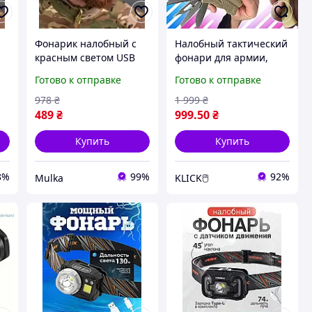
Фонарик налобный с
Налобный тактический
красным светом USB
фонари для армии,
зарядка, тактический
військовий ліхтарик з
Готово к отправке
Готово к отправке
я
налобный фонарь для
міцним корпусом і
зсу Lp0ty
яскравим світлом
978
₴
1 999
₴
489
₴
999
.50
₴
Купить
Купить
8%
99%
92%
Mulka
KLICK🖱️