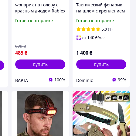
й
Фонарик на голову с
Тактический фонарик
красным диодом Rablex
на шлем с креплением
зарядка Type-C 1200
MPLS CHARGE/ Фонарь
Готово к отправке
Готово к отправке
мА·г, аккумуляторный
для военных на каску/
тактический налобный
Армейский фонарик
5.0
(1)
фонарь с сенсором
Койот
140
от
₴
/мес
970
₴
485
₴
1 400
₴
Купить
Купить
100%
99%
ВАРТА
Dominic
Home State - оптово-роздрібний інтернет магазин