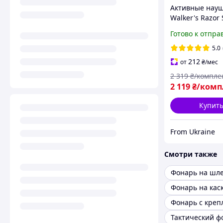
Активные нау
Walker's Razor 
крепление че
Готово к отпра
+ тактический
на шлем
5.0
212
от
₴
/мес
2 319
₴/компле
2 119
₴/комп
Купит
From Ukraine
Смотри также
Фонарь на шл
Фонарь на кас