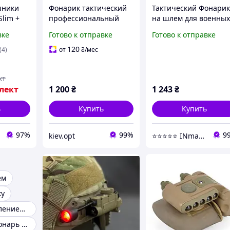
шники
Фонарик тактический
Тактический Фонари
Slim +
профессиональный
на шлем для военны
бурашки
WADSN Sidewinder
Белый, красный, IFF
вке
Готово к отправке
Готово к отправке
 фонарик
Stalk DE с креплением
маячок WEX029 Gen I
на военный шлем
(Coyote)
120
(4)
от
₴
/мес
кт
лект
1 200
₴
1 243
₴
ь
Купить
Купить
97%
99%
9
kiev.opt
⭐️⭐️⭐️⭐️⭐️ INmag™
ем
ку
Фонарь с креплением на каску
Тактический фонарь с красным светом на каску