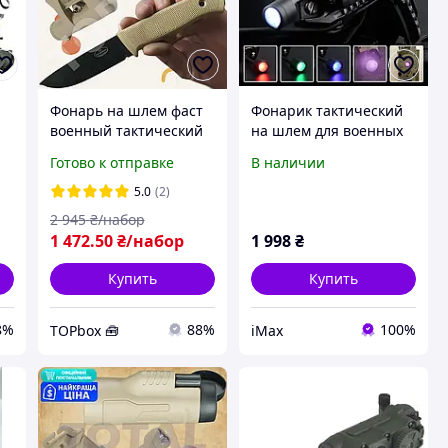
Фонарь на шлем фаст
Фонарик тактический
военный тактический
на шлем для военных
и
фонарик на каску с
Sidewinder MPLS 5
Готово к отправке
В наличии
креплением
ламп + IFF-маяк,
регулируемый
Черный
5.0
(2)
универсальный
2 945
₴/набор
красный ліхтар
1 472
.50
₴/набор
1 998
₴
Купить
Купить
8%
88%
100%
TOPbox 🧰
iMax