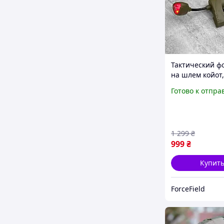
Тактический ф
на шлем койот,
на рельсы для
Готово к отпра
Военный
инфракрасный
для FF
1 299
₴
999
₴
Купит
ForceField