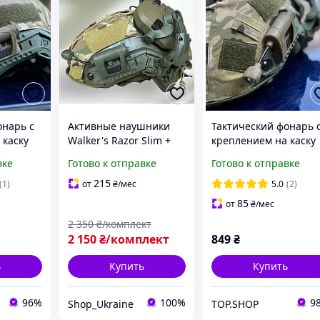
онарь с
Активные наушники
Тактический фонарь 
 каску
Walker's Razor Slim +
креплением на каску
й
крепление чебурашки
шлем, военный
вке
Готово к отправке
Готово к отправке
нарик
+ тактический фонарик
армейский фонарик
nceton
на шлем
нашлемный Princeto
215
(1)
от
₴
/мес
5.0
(2)
LS
Tec Charge MPLS
85
от
₴
/мес
2 350
₴/комплект
2 150
₴/комплект
849
₴
ь
Купить
Купить
96%
100%
9
Shop_Ukraine
TOP.SHOP