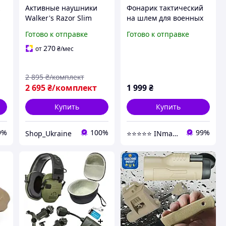
к
Активные наушники
Фонарик тактический
х
Walker's Razor Slim
на шлем для военных
крепление чебурашки
Sidewinder MPLS 5
Готово к отправке
Готово к отправке
I
тактический фонарик
ламп + IFF-маяк,
на шлем + защитный
Черный
270
от
₴
/мес
кейс
2 895
₴/комплект
2 695
₴/комплект
1 999
₴
Купить
Купить
9%
100%
99%
Shop_Ukraine
⭐️⭐️⭐️⭐️⭐️ INmag™