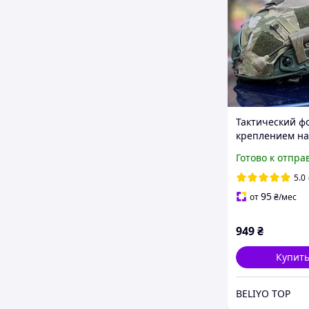
Тактический ф
креплением на
шлем, военны
Готово к отпра
армейский фо
нашлемный Pri
5.0
Tec Charge MP
95
от
₴
/мес
949
₴
Купит
BELIYO TOP