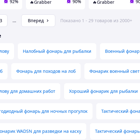
92%
90%
9
🔥Grabber
🔥Grabber
3
...
Вперед
Показано 1 - 29 товаров из 2000+
е
лову
Налобный фонарь для рыбалки
Военный фонари
об
Фонарь для походов на лоб
Фонарик военный све
лову для домашних работ
Хороший фонарик для рыбалки
тодиодный фонарь для ночных прогулок
Тактический фона
онарик WADSN для разведки на каску
Тактический фонарь