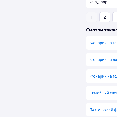
Voin_Shop
1
2
Смотри такж
Фонарик на го
Фонарик на л
Фонарик на го
Налобный све
Тактический ф