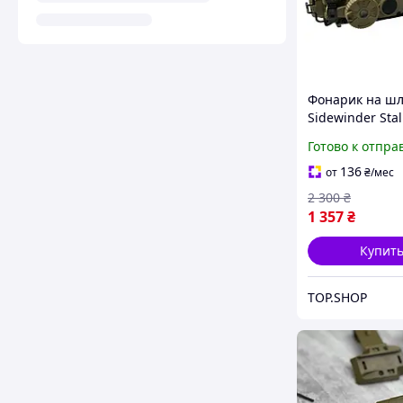
Фонарик на ш
Sidewinder Stal
WADSN фонарь
Готово к отпра
креплением на 
военный фона
136
от
₴
/мес
тактический
2 300
₴
1 357
₴
Купит
TOP.SHOP