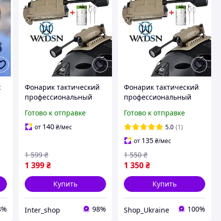
с
Фонарик тактический
Фонарик тактический
профессиональный
профессиональный
WADSN Sidewinder
WADSN Sidewinder
Готово к отправке
Готово к отправке
Stalk (DE) с креплением
Stalk (DE) с креплением
n
на военный шлем
на военный шлем
140
от
₴
/мес
5.0
(1)
135
от
₴
/мес
1 599
₴
1 550
₴
1 399
₴
1 350
₴
Купить
Купить
8%
98%
100%
Inter_shop
Shop_Ukraine