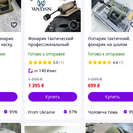
онарик
Фонарик тактический
Ліхтарик тактичний,
 каску,
профессиональный
фонарик на шолом
 шлема,
WADSN Sidewinder
каску для військових
вке
Готово к отправке
Готово к отправке
Stalk (DE) с креплением
LT-09 олива
 фонарь
на военный шлем
5.0
(1)
4.4
(7)
140
от
₴
/мес
1 595
₴
1 099
₴
1 395
₴
699
₴
ь
Купить
Купить
95%
97%
9
From Ukraine
Чоловіча тема