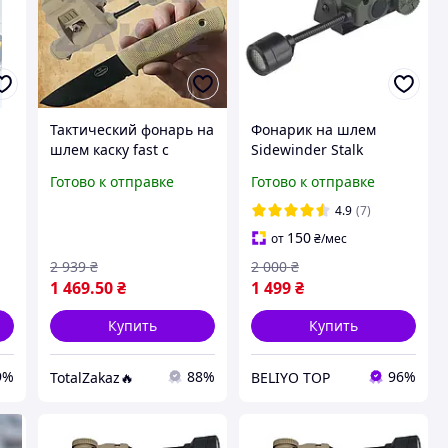
Тактический фонарь на
Фонарик на шлем
шлем каску fast с
Sidewinder Stalk
креплением на планку
WADSN фонарь с
Готово к отправке
Готово к отправке
для военных зсу
креплением на каску
красный фонарик на
военный армейский
4.9
(7)
шолом для армии и
тактический олива
150
от
₴
/мес
силовых
2 939
₴
2 000
₴
1 469
.50
₴
1 499
₴
Купить
Купить
9%
88%
96%
TotalZakaz🔥
BELIYO TOP