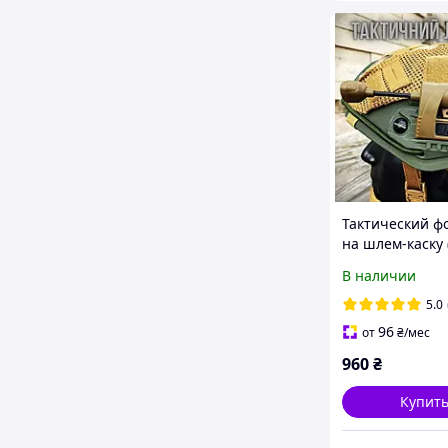
Тактический ф
на шлем-каску 
режима) Олива
В наличии
Военний Фона
5.0
96
от
₴
/мес
960
₴
Купит