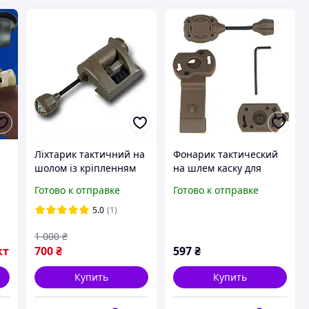
Ліхтарик тактичний на
Фонарик тактический
шолом із кріпленням
на шлем каску для
MPLS CHARGE Койот,
военных (Белый + ИК
Готово к отправке
Готово к отправке
на
ліхтар армійський на
свет), LT-10 Coyote
каску військовий (4
5.0
(1)
режими освітлення)
1 000
₴
кт
700
₴
597
₴
Купить
Купить