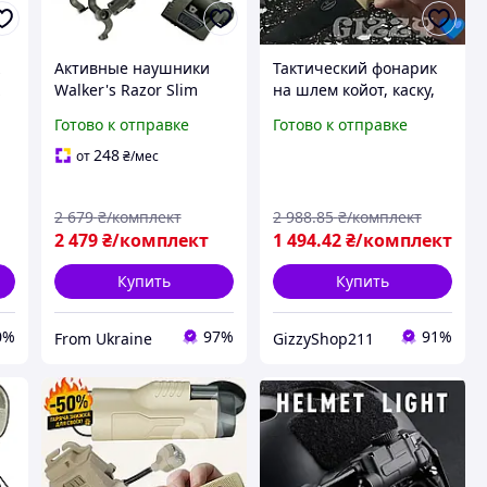
к
Активные наушники
Тактический фонарик
х
Walker's Razor Slim
на шлем койот, каску,
крепление чебурашки
на рельсы для шлема,
Готово к отправке
Готово к отправке
I
тактический фонарик
Военный
на шлем + защитный
инфракрасный фонарь
248
от
₴
/мес
кейс
для ЗСУ
2 679
₴/комплект
2 988
.85
₴/комплект
2 479
₴/комплект
1 494
.42
₴/комплект
Купить
Купить
0%
97%
91%
From Ukraine
GizzyShop211