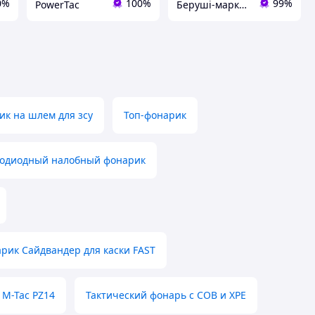
0%
100%
99%
PowerTac
Беруші-маркет №1
к на шлем для зсу
Топ-фонарик
тодиодный налобный фонарик
рик Сайдвандер для каски FAST
 M-Tac PZ14
Тактический фонарь с COB и XPE