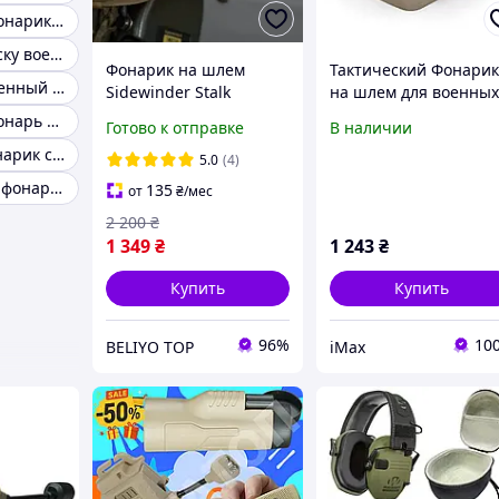
Тактический фонарик на шлем каску fast
Фонарик на каску военный
Фонарик на шлем
Тактический Фонари
Фонарик на военный шлем с красным светом
Sidewinder Stalk
на шлем для военны
WADSN фонарь с
Белый, красный, IFF
Тактический фонарь для шлема
Готово к отправке
В наличии
креплением на каску,
маячок WEX029 Gen I
Армейский фонарик с креплением на шлем
военный армейский
(Coyote)
5.0
(4)
фонарик тактический
Светодиодный фонарь на каску
135
от
₴
/мес
2 200
₴
1 349
₴
1 243
₴
Купить
Купить
96%
10
BELIYO TOP
iMax