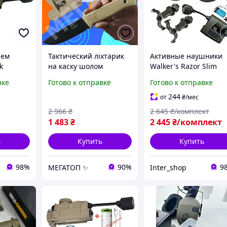
лем
Тактический ліхтарик
Активные наушники
k
на каску шолом
Walker's Razor Slim
 с
армійський червоний
крепление чебурашк
вке
Готово к отправке
Готово к отправке
каску,
фанарь з кріпленням
тактический фонарик
рик
для шолома fast
на шлем + защитный
244
от
₴
/мес
військовий фонарь для
кейс
2 966
₴
2 645
₴/комплект
зсу и силових
1 483
₴
2 445
₴/комплект
ь
Купить
Купить
98%
90%
9
МЕГАТОП ✨
Inter_shop