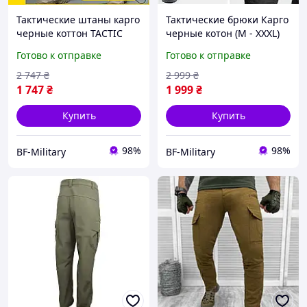
Тактические штаны карго
Тактические брюки Карго
черные коттон TACTIC
черные котон (M - XXXL)
боевые мужские военные
Боевые мужские военные
Готово к отправке
Готово к отправке
штаны для силовых
штаны для силовых
структур и полиции BAGS
структур полиции BAGS
2 747
₴
2 999
₴
1 747
₴
1 999
₴
Купить
Купить
98%
98%
BF-Military
BF-Military