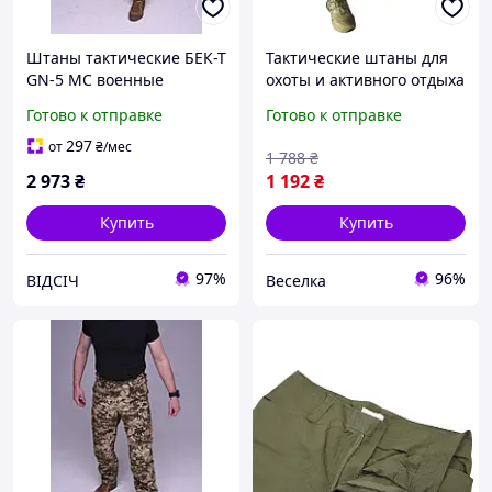
Штаны тактические БЕК-Т
Тактические штаны для
GN-5 MC военные
охоты и активного отдыха
камуфляжные брюки
износостойкие дышащие
Готово к отправке
Готово к отправке
Multicam для армии и
8 карманов защитные
силовых структур
колени FLAME
297
от
₴
/мес
1 788
₴
2 973
₴
1 192
₴
Купить
Купить
97%
96%
ВІДСІЧ
Веселка