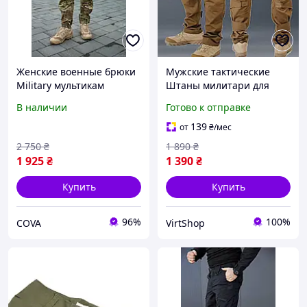
Женские военные брюки
Мужские тактические
Military мультикам
Штаны милитари для
рипстоп Женские
силовых структур Рип-
В наличии
Готово к отправке
тактические штаны для
Стоп Койот
силовых структур
139
от
₴
/мес
мультикам
2 750
₴
1 890
₴
1 925
₴
1 390
₴
Купить
Купить
96%
100%
COVA
VirtShop