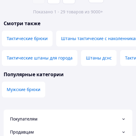
Показано 1 - 29 товаров из 9000+
Смотри также
Тактические брюки
Штаны тактические с наколенник
Тактические штаны для города
Штаны дснс
Такт
Популярные категории
Мужские брюки
Покупателям
Продавцам