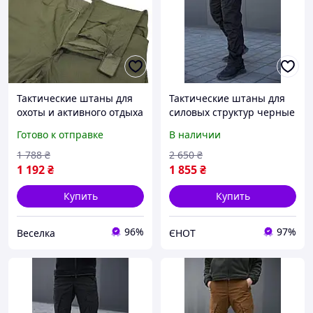
Тактические штаны для
Тактические штаны для
охоты и активного отдыха
силовых структур черные
износостойкие с 10
рипстоп Комфортные
Готово к отправке
В наличии
карманами и защитой
брюки черные для
коленей FLAME
патрульной полиции
1 788
₴
2 650
₴
1 192
₴
1 855
₴
Купить
Купить
96%
97%
Веселка
ЄНОТ