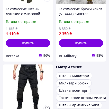
Тактические штаны
Тактические брюки койот
мужские с флисовой
(S - XXXL) рипстоп
подкладкой цвет Хаки для
Весенние штаны мужские
Готово к отправке
Готово к отправке
работы и активного
военные боевые для
отдыха FLAME
силовых структур BAGS
1 665
₴
3 350
₴
1 110
₴
2 350
₴
Купить
Купить
96%
98%
Веселка
BF-Military
Смотри также
Штаны милитари
Милитари брюки
Штаны военторг
Тактические штаны милитар
Штаны армейские хаки