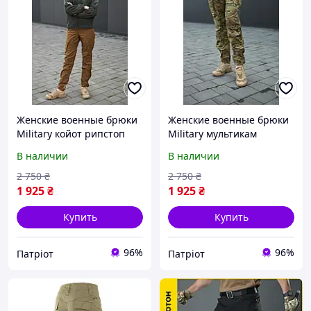
Женские военные брюки
Женские военные брюки
Military койот рипстоп
Military мультикам
Женские тактические
рипстоп Женские
В наличии
В наличии
штаны для силовых
тактические штаны для
структур койот
силовых структур
2 750
₴
2 750
₴
мультикам
1 925
₴
1 925
₴
Купить
Купить
96%
96%
Патріот
Патріот