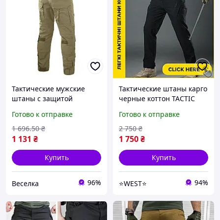
Тактические мужские
Тактические штаны карго
штаны с защитой
черные коттон TACTIC
коленей и многими
боевые мужские военные
Готово к отправке
Готово к отправке
карманами для активного
штаны для силовых
отдыха FLAME
структур и полиции WEST
1 696
.50
₴
2 750
₴
1 131
₴
1 750
₴
Купить
Купить
96%
94%
Веселка
⭐️WEST⭐️