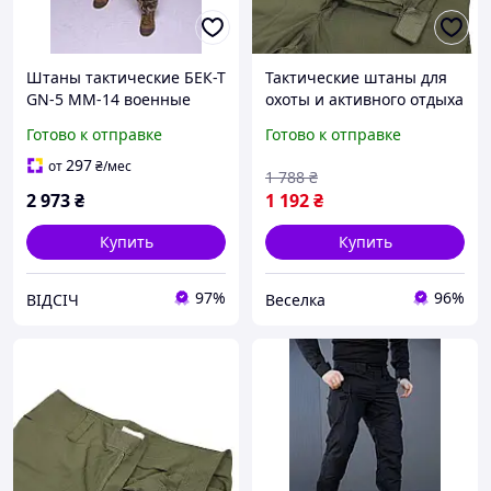
Штаны тактические БЕК-Т
Тактические штаны для
GN-5 MM-14 военные
охоты и активного отдыха
камуфляжные брюки под
износостойкие с 10
Готово к отправке
Готово к отправке
пиксель для армии и
карманами и защитой
силовых структур
коленей FLAME
297
от
₴
/мес
1 788
₴
2 973
₴
1 192
₴
Купить
Купить
97%
96%
ВІДСІЧ
Веселка