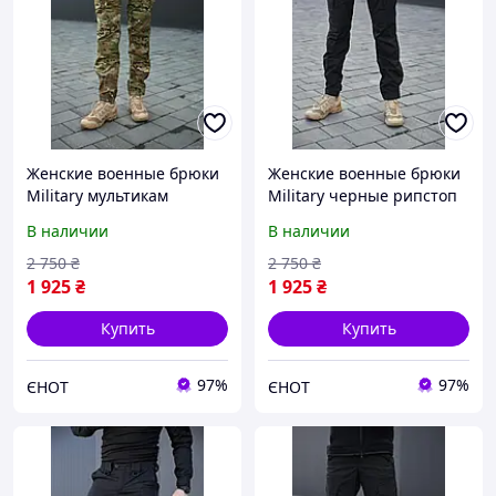
Женские военные брюки
Женские военные брюки
Military мультикам
Military черные рипстоп
рипстоп Женские
Женские тактические
В наличии
В наличии
тактические штаны для
штаны для силовых
силовых структур
структур черные
2 750
₴
2 750
₴
мультикам
1 925
₴
1 925
₴
Купить
Купить
97%
97%
ЄНОТ
ЄНОТ