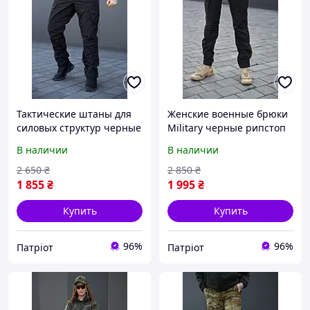
Тактические штаны для
Женские военные брюки
силовых структур черные
Military черные рипстоп
рипстоп Комфортные
Женские тактические
В наличии
В наличии
брюки черные для
штаны для силовых
патрульной полиции
структур черные
2 650
₴
2 850
₴
1 855
₴
1 995
₴
Купить
Купить
96%
96%
Патріот
Патріот