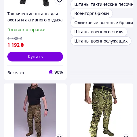
Штаны тактические песочны
Военторг брюки
Тактические штаны для
охоты и активного отдыха
Оливковые военные брюки
дышащие износостойкие
Готово к отправке
Штаны военного стиля
с защитой коленей 8
карманов FLAME
1 788
₴
Штаны военнослужащих
1 192
₴
Купить
96%
Веселка