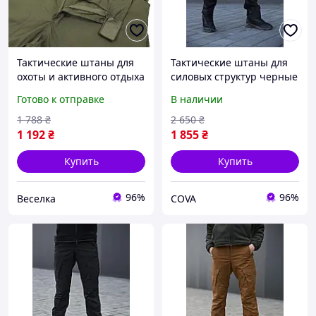
Тактические штаны для
Тактические штаны для
охоты и активного отдыха
силовых структур черные
с 8 карманами и защитой
рипстоп Комфортные
Готово к отправке
В наличии
коленей износостойкие
брюки черные для
FLAME
патрульной полиции
1 788
₴
2 650
₴
1 192
₴
1 855
₴
Купить
Купить
96%
96%
Веселка
COVA