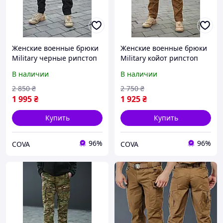
Женские военные брюки
Женские военные брюки
Military черные рипстоп
Military койот рипстоп
Женские тактические
Женские тактические
В наличии
В наличии
штаны для силовых
штаны для силовых
структур черные
структур койот
2 850
₴
2 750
₴
1 995
₴
1 925
₴
Купить
Купить
96%
96%
COVA
COVA