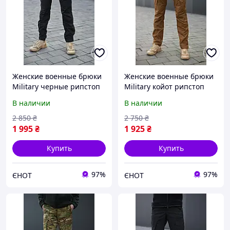
Женские военные брюки
Женские военные брюки
Military черные рипстоп
Military койот рипстоп
Женские тактические
Женские тактические
В наличии
В наличии
штаны для силовых
штаны для силовых
структур черные
структур койот
2 850
₴
2 750
₴
1 995
₴
1 925
₴
Купить
Купить
97%
97%
ЄНОТ
ЄНОТ