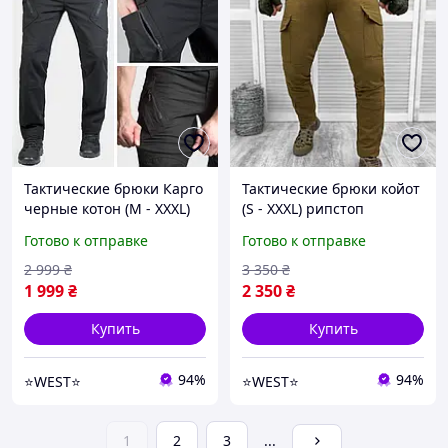
Тактические брюки Карго
Тактические брюки койот
черные котон (M - XXXL)
(S - XXXL) рипстоп
Боевые мужские военные
Весенние штаны мужские
Готово к отправке
Готово к отправке
штаны для силовых
военные боевые для
структур полиции WEST
силовых структур WEST
2 999
₴
3 350
₴
1 999
₴
2 350
₴
Купить
Купить
94%
94%
⭐️WEST⭐️
⭐️WEST⭐️
1
2
3
...