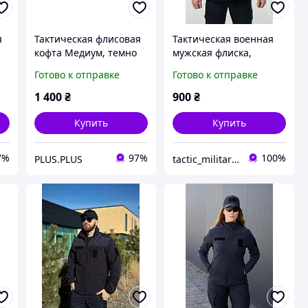
я
Тактическая флисовая
Тактическая военная
кофта Медиум, темно
мужская флиска,
синий, ГСЧС
флисовая кофта Military
Готово к отправке
Готово к отправке
Темно Синяя с
накладками на плечах
1 400
₴
900
₴
и локтях для ГС
Купить
Купить
7%
97%
100%
PLUS.PLUS
tactic_military_shop