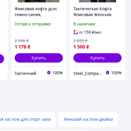
Флисовая кофта дснс
Тактическая Кофта
темно-синяя,
Флисовая Женская
ля
тактическая флиска
ВоеннаяPolartec темно-
Готово к отправке
В наличии
дснс плотность 300 г/
синяя
м2, кофта флисовая
150
от
₴
/мес
мужская дснс 48 Ne2kx
2 356
₴
2 025
₴
1 178
₴
1 500
₴
Купить
Купить
100%
100%
Тактичний
Steel_Company
й костюм для спорт зала
Женский костюм двойка