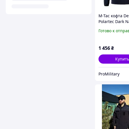
M-Tac кофта De
Polartec Dark N
(темно-синий)
Готово к отпра
тактическая
1 456
₴
Купит
ProMilitary