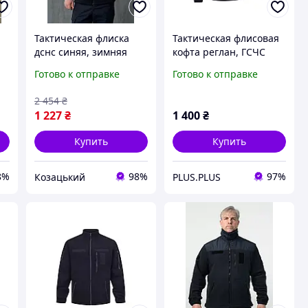
Тактическая флиска
Тактическая флисовая
дснс синяя, зимняя
кофта реглан, ГСЧС
флисовая кофта дснс,
темно синий
Готово к отправке
Готово к отправке
мужская теплая флиска
дснс 52 asovfji
2 454
₴
ji
1 227
₴
1 400
₴
Купить
Купить
8%
98%
97%
Козацький
PLUS.PLUS