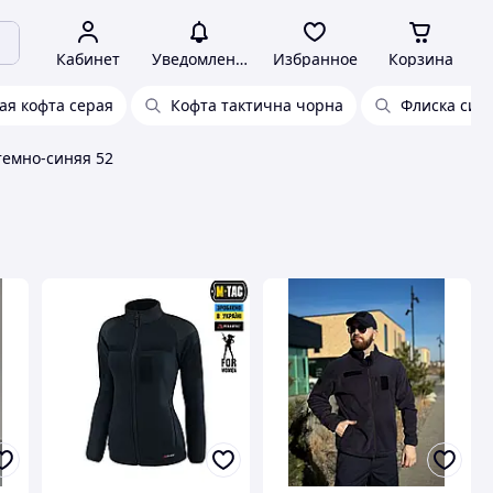
Кабинет
Уведомления
Избранное
Корзина
ая кофта серая
Кофта тактична чорна
Флиска син
темно-синяя 52