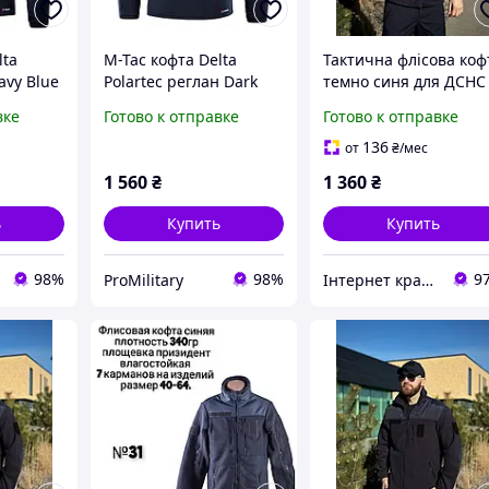
lta
M-Tac кофта Delta
Тактична флісова коф
avy Blue
Polartec реглан Dark
темно синя для ДСНС
Navy Blue (темно-
Polartec R Military
вке
Готово к отправке
Готово к отправке
синий) тактическая
136
от
₴
/мес
1 560
₴
1 360
₴
ь
Купить
Купить
98%
98%
9
ProMilitary
Інтернет крамниця “САПСАН”