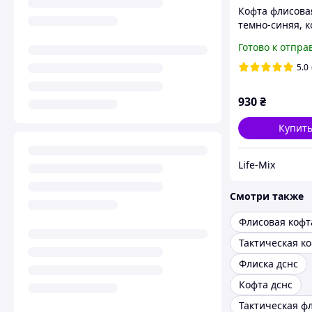
Кофта флисова
темно-синяя, к
тактическая ф
Готово к отпра
МЧС, флиска т
синяя размер
5.0
46,48,50,52,54,
930
₴
Купит
Life-Mix
Смотри также
Флисовая кофт
Флиска дснс
Кофта дснс