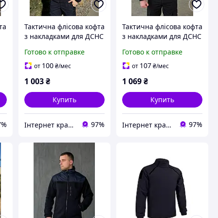
та
Тактична флісова кофта
Тактична флісова кофта
з накладками для ДСНС
з накладками для ДСНС
Темно Синя R Military
Темно Синя R Military
Готово к отправке
Готово к отправке
Батал
100
107
от
₴
/мес
от
₴
/мес
1 003
₴
1 069
₴
Купить
Купить
7%
97%
97%
Інтернет крамниця “САПСАН”
Інтернет крамниця “САПСАН”