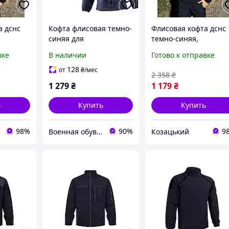
а дснс
Кофта флисовая темно-
Флисовая кофта дснс
синяя для
темно-синяя,
лиска
полиции,флиска
тактическая флиска
вке
В наличии
Готово к отправке
 300 г/
тактическая синяя
дснс плотность 300 г/
овая
ДСНС и МНС,кофта
м2, кофта флисовая
128
от
₴
/мес
2 358
₴
8 tgfry
флис синего цвета
мужская дснс 48 asovf
1 279
₴
1 179
₴
военная
ь
Купить
Купить
98%
90%
9
Военная обувь тактическая лето осень
Козацький