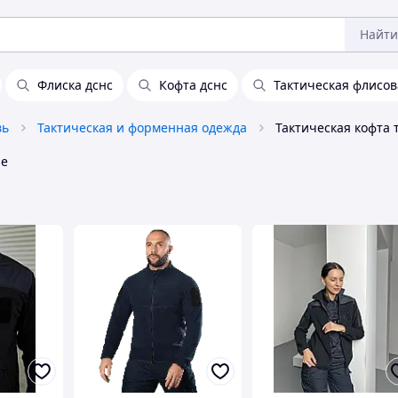
Найти
Флиска дснс
Кофта дснс
Тактическая флисов
вь
Тактическая и форменная одежда
Тактическая кофта 
не