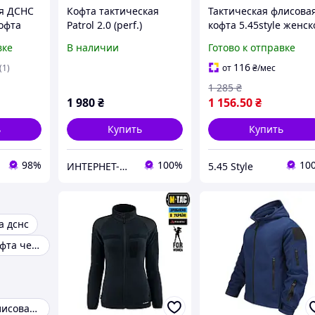
я ДСНС
Кофта тактическая
Тактическая флисова
офта
Patrol 2.0 (perf.)
кофта 5.45style женск
лисовая
Himatec 100 Темно-
темно-синяя
вке
В наличии
Готово к отправке
емно-
синяя
ы
116
(1)
от
₴
/мес
56
1 285
₴
1 980
₴
1 156
.50
₴
ь
Купить
Купить
98%
100%
10
ИНТЕРНЕТ-МАГАЗИН "ВСЕ,ЧТО НАДО"
5.45 Style
а дснс
Тактическая кофта черная
Тактическая флисовая кофта серая