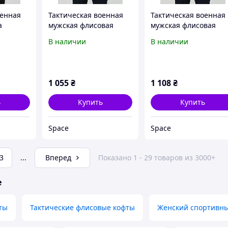
оенная
Тактическая военная
Тактическая военная
а
мужская флисовая
мужская флисовая
ry тепла
кофта с накладками для
кофта с накладками д
В наличии
В наличии
Синяя
ДСНС Темно Синяя
ДСНС Темно Синяя
Military
Military Батал
1 055
₴
1 108
₴
ь
Купить
Купить
Space
Space
3
...
Вперед
Показано 1 - 29 товаров из 3000+
е
ты
Тактические флисовые кофты
Женский спортивны