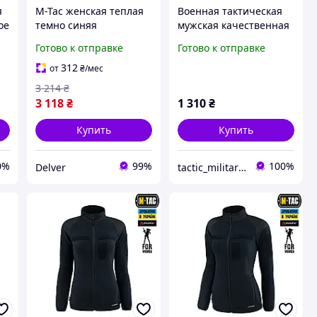
я
M-Tac женская теплая
Военная тактическая
ое
темно синяя
мужская качественная
тактическая флисовая
флисовая кофта
Готово к отправке
Готово к отправке
кофта на молнии
Polartec R Military
Темно-синяя для ДСНС
312
от
₴
/мес
3 214
₴
3 118
₴
1 310
₴
Купить
Купить
0%
99%
100%
Delver
tactic_military_shop