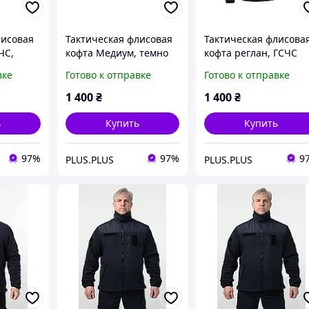
лисовая
Тактическая флисовая
Тактическая флисова
ЧС,
кофта Медиум, темно
кофта реглан, ГСЧС
синий, ГСЧС
темно синий
вке
Готово к отправке
Готово к отправке
1 400
₴
1 400
₴
ь
Купить
Купить
97%
97%
9
PLUS.PLUS
PLUS.PLUS