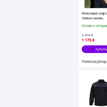
Флисовая кофт
темно-синяя,
тактическая ф
Готово к отпра
дснс плотность
м2, кофта флис
2 358
₴
мужская дснс 4
1 179
₴
Купит
TheVictoryShop