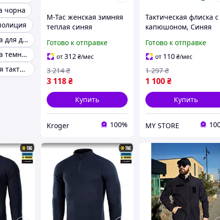
а чорна
M-Tac женская зимняя
Тактическая флиска с
полиция
теплая синяя
капюшоном, Синяя
тактическая флисовая
флисовая кофта
Флисовая кофта для дпсу
Готово к отправке
Готово к отправке
кофта на молнии
мужская, тактическая
Флисовая кофта темно синяя для военных
армейская флиска
312
110
от
₴
/мес
от
₴
/мес
Кофта флисовая тактическая синяя
3 214
₴
1 297
₴
3 118
₴
1 100
₴
Купить
Купить
100%
10
Kroger
MY STORE