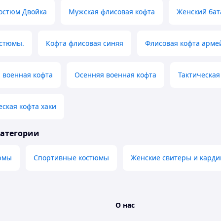
остюм Двойка
Мужская флисовая кофта
Женский бат
стюмы.
Кофта флисовая синяя
Флисовая кофта арме
 военная кофта
Осенняя военная кофта
Тактическая
еская кофта хаки
категории
юмы
Спортивные костюмы
Женские свитеры и кард
О нас