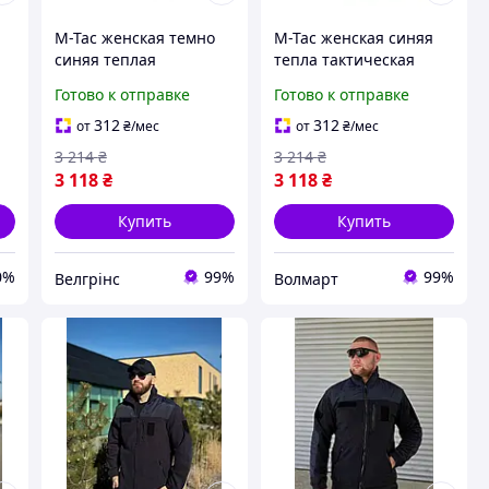
M-Tac женская темно
M-Tac женская синяя
синяя теплая
тепла тактическая
тактическая флисовая
флисовая кофта с
Готово к отправке
Готово к отправке
кофта с молнией
молнией и велкро
панелями для
312
312
от
₴
/мес
от
₴
/мес
шевронов
3 214
₴
3 214
₴
3 118
₴
3 118
₴
Купить
Купить
0%
99%
99%
Велгрінс
Волмарт