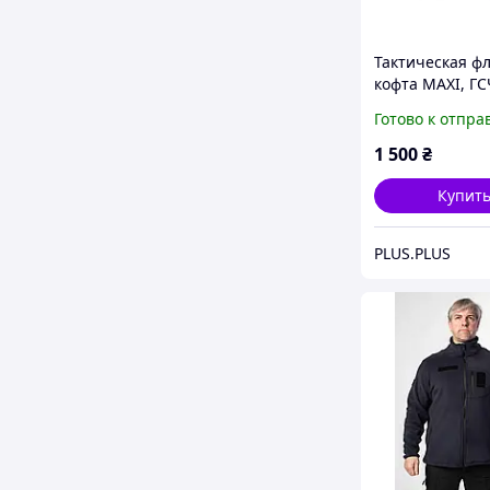
Тактическая ф
кофта МАХІ, ГС
темно синий
Готово к отпра
1 500
₴
Купит
PLUS.PLUS