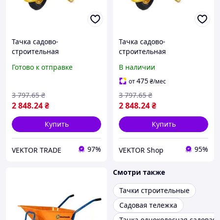
Тачка садово-
Тачка садово-
строительная
строительная
одноколесная 100л, 180кг,
одноколесная 100л, 180кг,
Готово к отправке
В наличии
колесо воздушное 4х8''
колесо воздушное 4х8''
СИЛА
СИЛА
475
от
₴
/мес
3 797
.65
₴
3 797
.65
₴
2 848
.24
₴
2 848
.24
₴
Купить
Купить
97%
95%
VEKTOR TRADE
VEKTOR Shop
Смотри также
Тачки строительные
Садовая тележка
Тачка одноколесная садовая