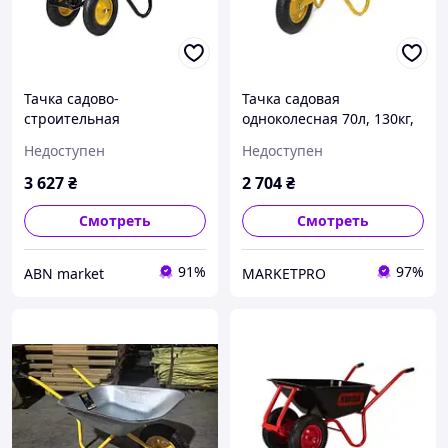
Тачка садово-
Тачка садовая
строительная
одноколесная 70л, 130кг,
двухколесная 100л, 250кг,
колесо воздушное 3,5х8''
Недоступен
Недоступен
колеса пневмо 4х8'' СИЛА
СИЛА
3 627
₴
2 704
₴
Смотреть
Смотреть
91%
97%
ABN market
MARKETPRO