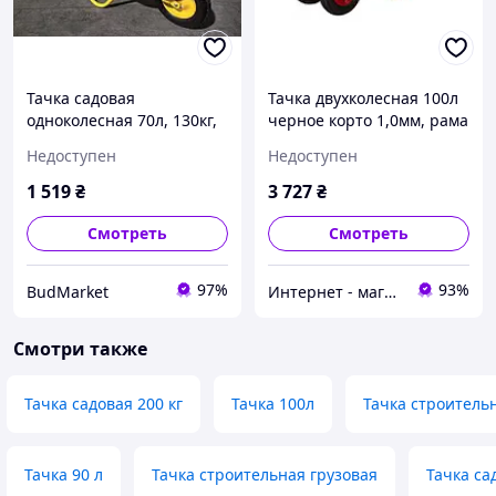
Тачка садовая
Тачка двухколесная 100л
одноколесная 70л, 130кг,
черное корто 1,0мм, рама
колесо воздушное 3,5х8''
красная, пневм колесо
Недоступен
Недоступен
СИЛА
СИЛА Industrial F1
1 519
₴
3 727
₴
Смотреть
Смотреть
97%
93%
BudMarket
Интернет - магазин "Строй-ка"
Смотри также
Тачка садовая 200 кг
Тачка 100л
Тачка строительн
Тачка 90 л
Тачка строительная грузовая
Тачка са