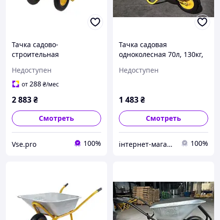
Тачка садово-
Тачка садовая
строительная
одноколесная 70л, 130кг,
двухколесная 85л, 200кг,
колесо воздушное 3,5х8''
Недоступен
Недоступен
колеса пневмо 4х8'' СИЛА
СИЛА
288
от
₴
/мес
2 883
₴
1 483
₴
Смотреть
Смотреть
100%
100%
Vse.pro
інтернет-магагазин avtosvit_pologi.zp