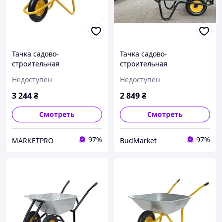
Тачка садово-
Тачка садово-
строительная
строительная
одноколесная 100л, 180кг,
одноколесная 100л, 200кг,
Недоступен
Недоступен
колесо воздушное 4х8''
колесо пневмо 4х8'' СИЛА
СИЛА
3 244
₴
2 849
₴
Смотреть
Смотреть
97%
97%
MARKETPRO
BudMarket