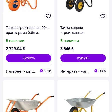
Тачка строительная 90л,
Тачка садово-
оранж рама 0,6мм,
строительная
полиуретановое колесо,
двухколесная 100л, 250кг,
В наличии
В наличии
BLUETOOLS F1
колеса пневмо 4х8'' СИЛА
2 729
.04
₴
3 546
₴
Купить
Купить
93%
93%
Интернет - магазин "Строй-ка"
Интернет - магазин "Строй-ка"