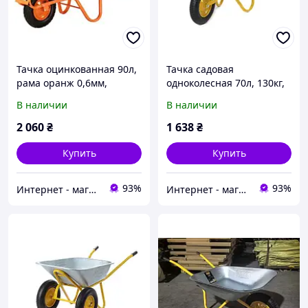
Тачка оцинкованная 90л,
Тачка садовая
рама оранж 0,6мм,
одноколесная 70л, 130кг,
пневмо колесо,
колесо воздушное 3,5х8''
В наличии
В наличии
BLUETOOLS F1
СИЛА
2 060
₴
1 638
₴
Купить
Купить
93%
93%
Интернет - магазин "Строй-ка"
Интернет - магазин "Строй-ка"