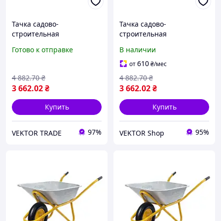
Тачка садово-
Тачка садово-
строительная
строительная
одноколесная 100л, 200кг,
одноколесная 100л, 200кг,
Готово к отправке
В наличии
колесо пневмо 4х8'' СИЛА
колесо пневмо 4х8'' СИЛА
610
от
₴
/мес
4 882
.70
₴
4 882
.70
₴
3 662
.02
₴
3 662
.02
₴
Купить
Купить
97%
95%
VEKTOR TRADE
VEKTOR Shop