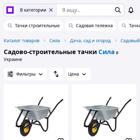
В категории
Тачки строительные
Садовая тележка
Тачк
Каталог товаров
Сила
Дача, сад и огород
Садовый
Садово-строительные тачки
Сила
в
Украине
Фильтры
Цена