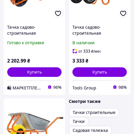
Тачка садово-
Тачка садово-
строительная
строительная
одноколесная
MASTERTOOL D-22
Готово к отправке
В наличии
MASTERTOOL 100 л 180 кг
двухколесная 100 л/230 кг
79-9852 D3-2026
колесо пневматическое с
333
от
₴
/мес
камерой PN 3.5х8 Ø 40 см
2 202
.99
₴
3 333
₴
подшипник
Купить
Купить
96%
98%
🛍️ МАРКЕТПЛЕЙС DMD
Tools Group
Смотри также
Тачки строительные
Тачки
Садовая тележка