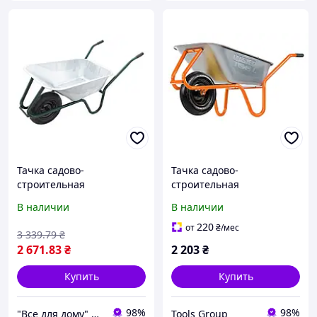
Тачка садово-
Тачка садово-
строительная
строительная
одноколесная 100л 180 кг
MASTERTOOL D-2
В наличии
В наличии
Mastertool 79-9852
одноколесная 100 л/180 кг
колесо пневматическое с
220
от
₴
/мес
3 339
.79
₴
камерой PN 3.5х8 Ø 40 см
2 671
.83
₴
2 203
₴
подшипник
Купить
Купить
98%
98%
"Все для дому" мережа будівельно-господарських магазинів
Tools Group