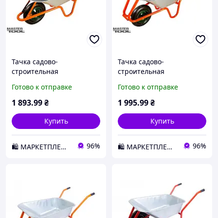
Тачка садово-
Тачка садово-
строительная
строительная
одноколесная
одноколесная
Готово к отправке
Готово к отправке
MASTERTOOL 85 л 150 кг
MASTERTOOL 85 л 160 кг
79-9844 D3-2026
79-9845 D3-2026
1 893
.99
₴
1 995
.99
₴
Купить
Купить
96%
96%
🛍️ МАРКЕТПЛЕЙС DMD
🛍️ МАРКЕТПЛЕЙС DMD