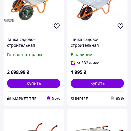
Тачка садово-
Тачка садово-
строительная
строительная
двухколесная
одноколесная
Готово к отправке
В наличии
MASTERTOOL 85 л 160 кг
MASTERTOOL 100 л 160 кг
79-9849 D3-2026
79-9851
332
от
₴
/мес
2 698
.99
₴
1 995
₴
Купить
Купить
96%
89%
🛍️ МАРКЕТПЛЕЙС DMD
SUNRISE