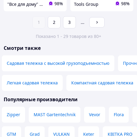
98%
98%
"Все для дому" мережа будівельно-господарських магазинів
Tools Group
1
2
3
...
Показано 1 - 29 товаров из 80+
Смотри также
Садовая тележка с высокой грузоподъемностью
Прочн
Легкая садовая тележка
Компактная садовая тележка
Популярные производители
Zipper
MAST Gartentechnik
Vevor
Flora
GTM
Grad
VULKAN
Keter
КВІТКА PRO