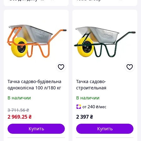
Тачка садово-будівельна
Тачка садово-
одноколісна 100 л/180 кг
строительная
REINFORCED, D-2, колесо
MASTERTOOL D-1
В наличии
В наличии
поліуретанове PU 4,0*8 Ø
одноколесная 85 л/160 кг
40 см,
колесо полиуретановое
240
от
₴
/мес
3 711
.56
₴
PU 4.0х8 Ø 40 см
2 969
.25
₴
2 397
₴
подшипник 79-9819
Купить
Купить