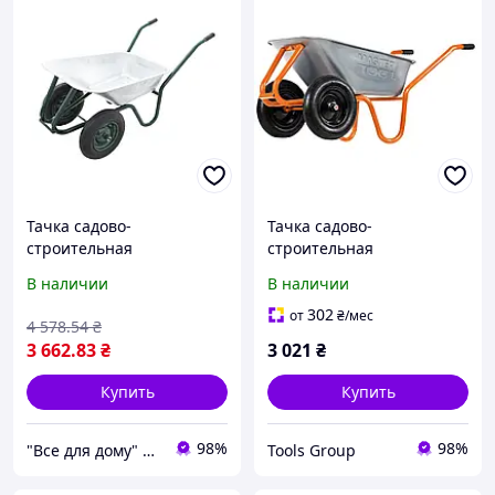
Тачка садово-
Тачка садово-
строительная
строительная
двухколесная 85л 250 кг
MASTERTOOL D-22
В наличии
В наличии
Mastertool 79-9846
двухколесная 85 л/230 кг
колесо пневматическое с
302
от
₴
/мес
4 578
.54
₴
камерой PN 3.5х8 Ø 37 см
3 662
.83
₴
3 021
₴
подшипник
Купить
Купить
98%
98%
"Все для дому" мережа будівельно-господарських магазинів
Tools Group