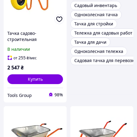
Садовый инвентарь
Одноколесная тачка
Тачка для стройки
Тележка для садовых работ
Тачка садово-
строительная
Тачка для дачи
MASTERTOOL D-2
В наличии
Одноколесная тележка
одноколесная 100 л/180 кг
колесо полиуретановое
255
от
₴
/мес
Садовая тачка для перевозки
PU 4.0х8 Ø 40 см
2 547
₴
подшипник 79-9815
Купить
98%
Tools Group