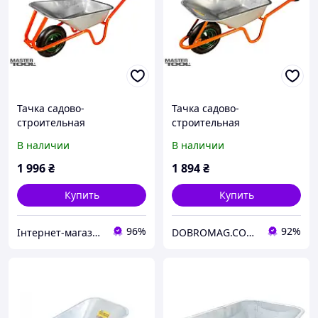
Тачка садово-
Тачка садово-
строительная
строительная
одноколесная
одноколесная
В наличии
В наличии
MASTERTOOL 85 л 160 кг
MASTERTOOL 85 л 150 кг
79-9845
79-9844
1 996
₴
1 894
₴
Купить
Купить
96%
92%
Інтернет-магазин "Winner"
DOBROMAG.COM.UA - ДОБРОМАГ