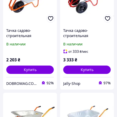
Тачка садово-
Тачка садово-
строительная
строительная
одноколесная
двухколесная
В наличии
В наличии
MASTERTOOL 100 л 180 кг
MASTERTOOL 100 л 230 кг
79-9852
79-9854
333
от
₴
/мес
2 203
₴
3 333
₴
Купить
Купить
92%
97%
DOBROMAG.COM.UA - ДОБРОМАГ
Jally-Shop