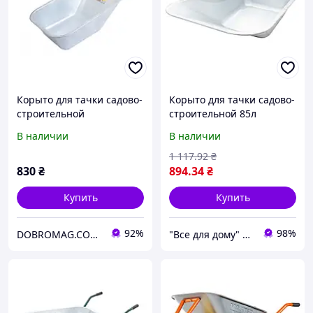
Корыто для тачки садово-
Корыто для тачки садово-
строительной
строительной 85л
MASTERTOOL 100 л 79-
Mastertool 79-9843
В наличии
В наличии
9850
1 117
.92
₴
830
₴
894
.34
₴
Купить
Купить
92%
98%
DOBROMAG.COM.UA - ДОБРОМАГ
"Все для дому" мережа будівельно-господарських магазинів