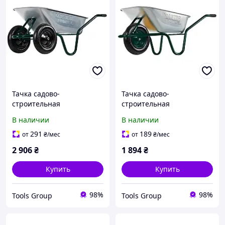
Тачка садово-
Тачка садово-
строительная
строительная
MASTERTOOL D-12
MASTERTOOL D-1
В наличии
В наличии
двухколесная 100 л/200 кг
одноколесная 85 л/160 кг
колесо пневматическое с
колесо пневматическое с
291
189
от
₴
/мес
от
₴
/мес
камерой PN 3.5х8 Ø 37 см
камерой PN 3.5х8 Ø 37 см
2 906
₴
1 894
₴
подшипник
втулка 79-9844
Купить
Купить
98%
98%
Tools Group
Tools Group