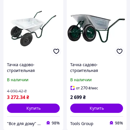
Тачка садово-
Тачка садово-
строительная
строительная
двухколесная 85л 160 кг
MASTERTOOL D-12
В наличии
В наличии
Mastertool 79-9849
двухколесная 85 л/200 кг
колесо пневматическое с
270
от
₴
/мес
4 090
.42
₴
камерой PN 3.5х8 Ø 37 см
3 272
.34
₴
2 699
₴
втулка 79-9849
Купить
Купить
98%
98%
"Все для дому" мережа будівельно-господарських магазинів
Tools Group