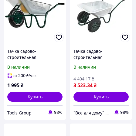
Тачка садово-
Тачка садово-
строительная
строительная
MASTERTOOL D-1
двухколесная 100л 200 кг
В наличии
В наличии
одноколесная 100 л/160 кг
Mastertool 79-9853
колесо пневматическое с
200
от
₴
/мес
4 404
.17
₴
камерой PN 3.5х8 Ø 37 см
1 995
₴
3 523
.34
₴
втулка 79-9851
Купить
Купить
98%
98%
Tools Group
"Все для дому" мережа будівельно-господарських магазинів