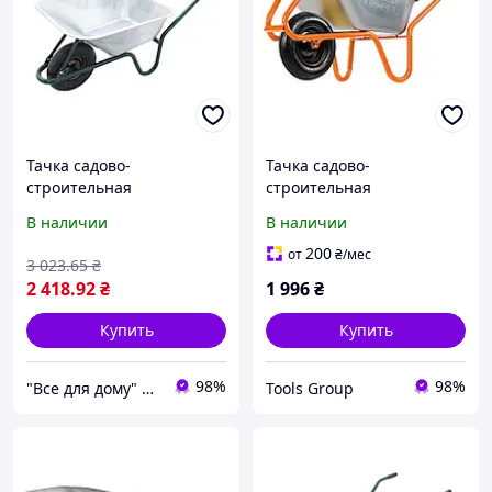
Тачка садово-
Тачка садово-
строительная
строительная
одноколесная 100л 160 кг
MASTERTOOL D-2
В наличии
В наличии
Mastertool 79-9851
одноколесная 85 л/180 кг
колесо пневматическое с
200
от
₴
/мес
3 023
.65
₴
камерой PN 3.5х8 Ø 37 см
2 418
.92
₴
1 996
₴
подшипник
Купить
Купить
98%
98%
"Все для дому" мережа будівельно-господарських магазинів
Tools Group