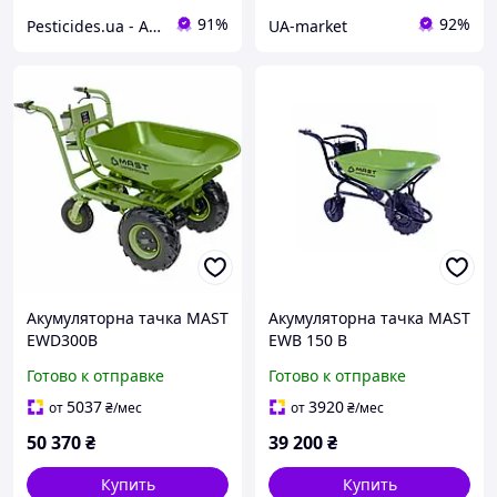
91%
92%
Pesticides.ua - Аграрная продукция и не только !!!
UA-market
Акумуляторна тачка MAST
Акумуляторна тачка MAST
EWD300B
EWB 150 B
Готово к отправке
Готово к отправке
5037
3920
от
₴
/мес
от
₴
/мес
50 370
₴
39 200
₴
Купить
Купить