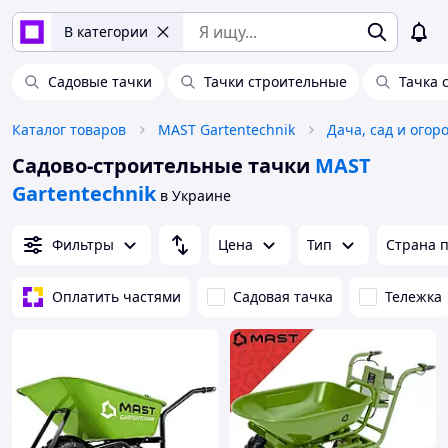
В категории
Садовые тачки
Тачки строительные
Тачка 
Каталог товаров
MAST Gartentechnik
Дача, сад и огор
Садово-строительные тачки
MAST
Gartentechnik
в Украине
Фильтры
Цена
Тип
Страна 
Оплатить частями
Садовая тачка
Тележка