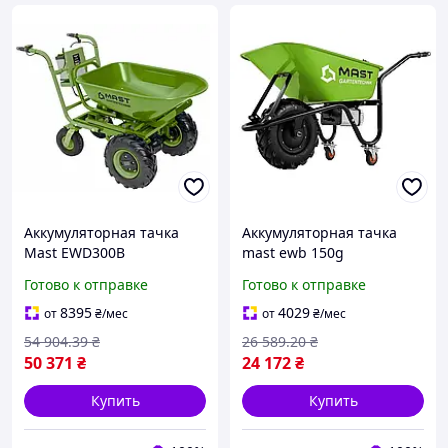
Аккумуляторная тачка
Аккумуляторная тачка
Mast EWD300B
mast ewb 150g
грузоподъемность 300 кг
электротачка
Готово к отправке
Готово к отправке
объем 100 л для
грузоподъемность 150 кг
перевозки материалов
объем 75 л для перевозки
8395
4029
от
₴
/мес
от
₴
/мес
материалов
54 904
.39
₴
26 589
.20
₴
50 371
₴
24 172
₴
Купить
Купить