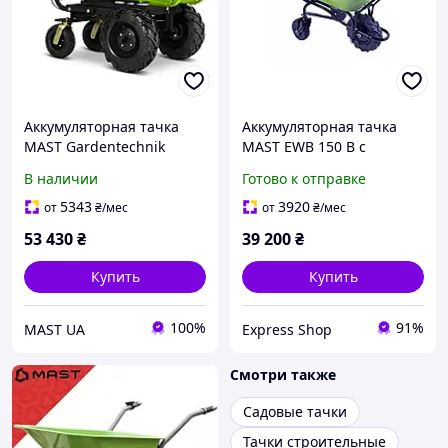
Аккумуляторная тачка
Аккумуляторная тачка
MAST Gardentechnik
MAST EWB 150 B с
EWD300B-T
грузоподъемностью 260
В наличии
Готово к отправке
кг электроприводом 280 В
и 80-литровым корытом
5343
3920
от
₴
/мес
от
₴
/мес
53 430
₴
39 200
₴
Купить
Купить
100%
91%
MAST UA
Express Shop
Смотри также
Садовые тачки
Тачки строительные