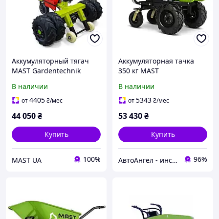
Аккумуляторный тягач
Аккумуляторная тачка
MAST Gardentechnik
350 кг MAST
UT2000
Gardentechnik EWD300B-T
В наличии
В наличии
4405
5343
от
₴
/мес
от
₴
/мес
44 050
₴
53 430
₴
Купить
Купить
100%
96%
MAST UA
АвтоАнгел - инструменты и оборудование для СТО, расходные материалы, товары для дома и сада