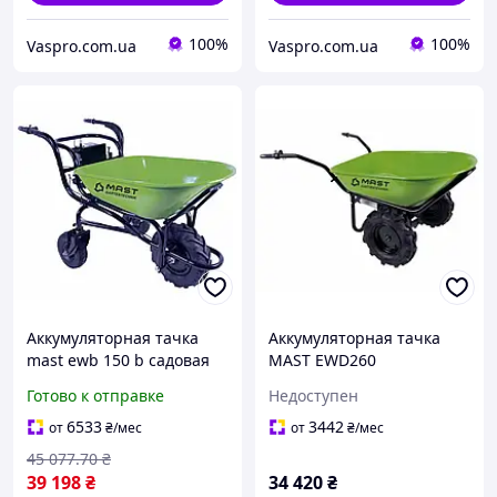
100%
100%
Vaspro.com.ua
Vaspro.com.ua
Аккумуляторная тачка
Аккумуляторная тачка
mast ewb 150 b садовая
MAST EWD260
строительная
Готово к отправке
Недоступен
грузоподъемность 260 кг
объем 80 л
6533
3442
от
₴
/мес
от
₴
/мес
электропривод
45 077
.70
₴
39 198
₴
34 420
₴