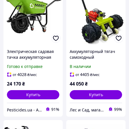
Электрическая садовая
Аккумуляторный тягач
тачка аккумуляторная
самоходный
MAST EWB 150G для
электрический MAST
Готово к отправке
В наличии
строительства и сада,
Gardentechnik UT2000 для
модель 65-EWB150G
склада и производства
4028
4405
от
₴
/мес
от
₴
/мес
(до 2000 кг)
24 170
₴
44 050
₴
Купить
Купить
91%
99%
Pesticides.ua - Аграрная продукция и не только !!!
Лес и Сад, магазин инструментов и садово-парковой техники