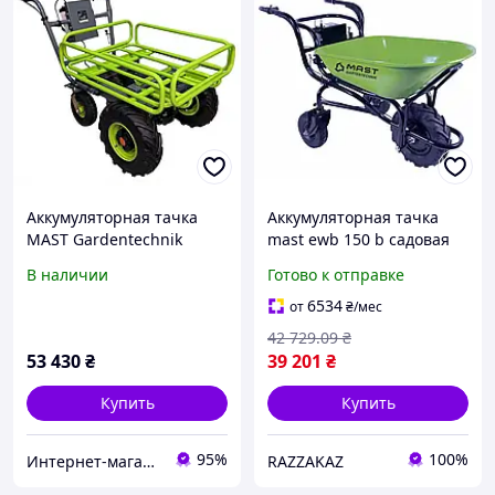
Аккумуляторная тачка
Аккумуляторная тачка
MAST Gardentechnik
mast ewb 150 b садовая
EWD300B-T
электро тачка 80 литров
В наличии
Готово к отправке
грузоподъемность 260 кг
для перемещения
6534
от
₴
/мес
материалов
42 729
.09
₴
53 430
₴
39 201
₴
Купить
Купить
95%
100%
Интернет-магазин Мастерсад
RAZZAKAZ