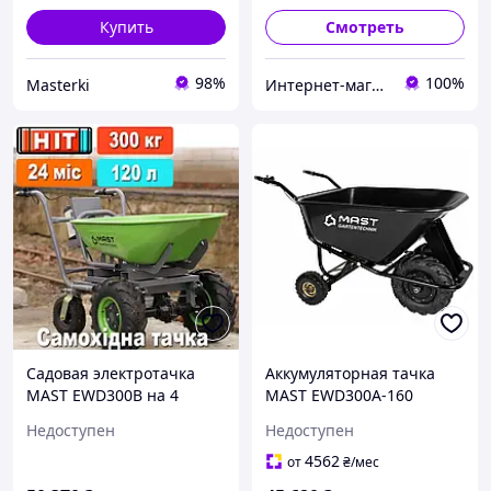
Купить
Смотреть
98%
100%
Masterki
Интернет-магазин "COOL-TOOL"
Садовая электротачка
Аккумуляторная тачка
MAST EWD300B на 4
MAST EWD300A-160
аккумуляторная тачка с
Недоступен
Недоступен
мотором и
электроприводом
4562
от
₴
/мес
самоходная