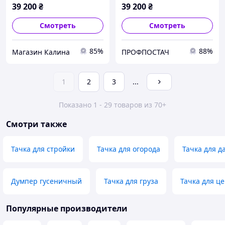
39 200
₴
39 200
₴
Смотреть
Смотреть
85%
88%
Магазин Калина
ПРОФПОСТАЧ
1
2
3
...
Показано 1 - 29 товаров из 70+
Смотри также
Тачка для стройки
Тачка для огорода
Тачка для д
Думпер гусеничный
Тачка для груза
Тачка для ц
Популярные производители