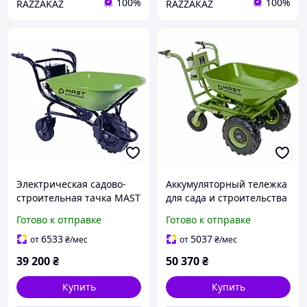
100%
100%
RAZZAKAZ
RAZZAKAZ
Электрическая садово-
Аккумуляторный тележка
строительная тачка MAST
для сада и строительства
EWB 150 B на
MAST EWD300B с
Готово к отправке
Готово к отправке
аккумуляторе для
грузоподъёмностью 300
тяжелых работ
кг
6533
5037
от
₴
/мес
от
₴
/мес
39 200
₴
50 370
₴
Купить
Купить