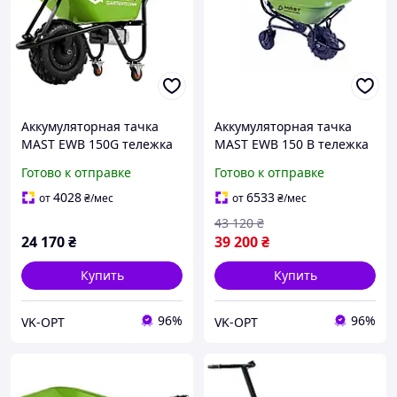
Аккумуляторная тачка
Аккумуляторная тачка
MAST EWB 150G тележка
MAST EWB 150 B тележка
Готово к отправке
Готово к отправке
4028
6533
от
₴
/мес
от
₴
/мес
43 120
₴
24 170
₴
39 200
₴
Купить
Купить
96%
96%
VK-OPT
VK-OPT