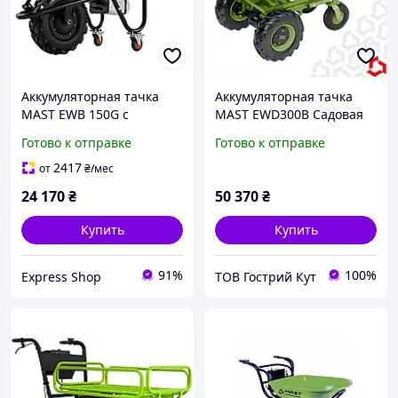
Аккумуляторная тачка
Аккумуляторная тачка
MAST EWB 150G с
MAST EWD300B Садовая
электродвигателем 280 Вт
Строительная тачка
Готово к отправке
Готово к отправке
и грузоподъемностью 150
кг объем кузова 75 л
2417
от
₴
/мес
24 170
₴
50 370
₴
Купить
Купить
91%
100%
Express Shop
ТОВ Гострий Кут