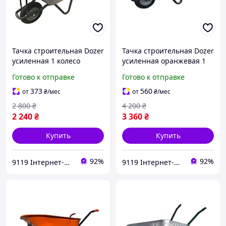
Тачка строительная Dozer
Тачка строительная Dozer
усиленная 1 колесо
усиленная оранжевая 1
90/170 л 180 кг (А0052929)
колесо 90/170 л 200 кг
Готово к отправке
Готово к отправке
(А0050828)
373
560
от
₴
/мес
от
₴
/мес
2 800
₴
4 200
₴
2 240
₴
3 360
₴
Купить
Купить
92%
92%
9119 Інтернет-магазин
9119 Інтернет-магазин