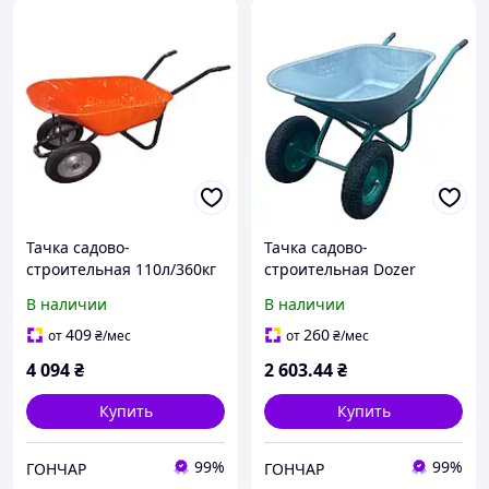
Тачка садово-
Тачка садово-
строительная 110л/360кг
строительная Dozer
двухколесная литые
110л/340кг двухколесная
В наличии
В наличии
колеса, оранжевая
колеса с камерой
409
260
от
₴
/мес
от
₴
/мес
4 094
₴
2 603
.44
₴
Купить
Купить
99%
99%
ГОНЧАР
ГОНЧАР