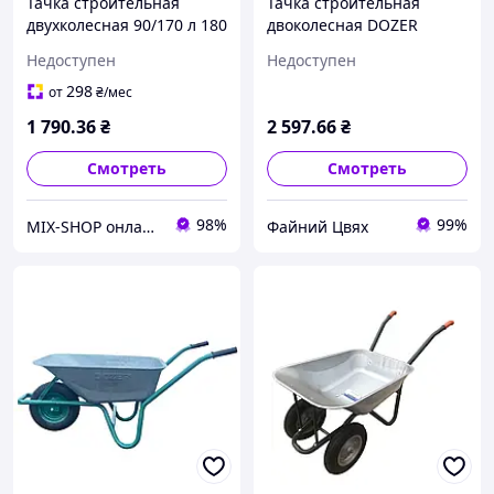
Тачка строительная
Тачка строительная
двухколесная 90/170 л 180
двоколесная DOZER
кг DOZER
WB09, 110/200л, 340кг
Недоступен
Недоступен
298
от
₴
/мес
1 790
.36
₴
2 597
.66
₴
Смотреть
Смотреть
98%
99%
MIX-SHOP онлайн магазин
Файний Цвях