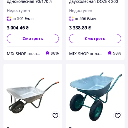
одноколесная 90/170 л
двухколесная DOZER 200
200 кг DOZER оранжевая
л усиленная с пенными
Недоступен
Недоступен
колесами на
подшипниках 360 кг
501
556
от
₴
/мес
от
₴
/мес
3 004
.46
₴
3 338
.89
₴
Смотреть
Смотреть
98%
98%
MIX-SHOP онлайн магазин
MIX-SHOP онлайн магазин