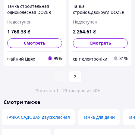
Тачка строительная
Тачка
одноколесная DOZER
стройов.двокругл.DOZER
WB14, 90/170 л, 180 кг
WB6418*, 110/200 л,340 кг
Недоступен
Недоступен
1 768
.33
₴
2 264
.61
₴
Смотреть
Смотреть
99%
81%
Файний Цвях
світ електроніки
1
2
Показано 1 - 29 товаров из 40+
Смотри также
ТАЧКА САДОВАЯ двухколесная
Тачка для дачи
Тач