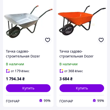
Тачка садово-
Тачка садово-
строительная Dozer
строительная Dozer
90л/180кг одноколесная
90л/200кг одноколесная
В наличии
В наличии
литые колеса
литые колеса, оранжевая
179
368
от
₴
/мес
от
₴
/мес
1 794
.34
₴
3 684
₴
Купить
Купить
99%
99%
ГОНЧАР
ГОНЧАР