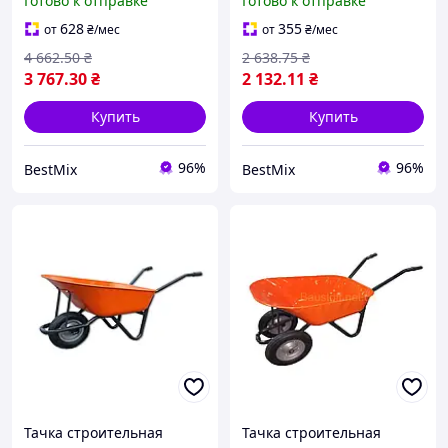
Готово к отправке
Готово к отправке
оранжевая
83х58х21,5 см
628
355
от
₴
/мес
от
₴
/мес
4 662
.50
₴
2 638
.75
₴
3 767
.30
₴
2 132
.11
₴
Купить
Купить
96%
96%
BestMix
BestMix
Тачка строительная
Тачка строительная