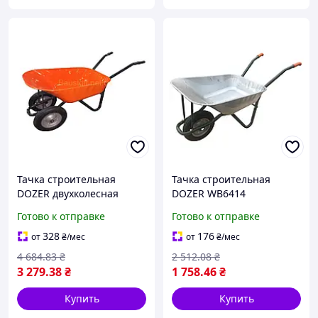
Тачка строительная
Тачка строительная
DOZER двухколесная
DOZER WB6414
оранжевая 110/200 л, 360
одноколесная 90/170 л,
Готово к отправке
Готово к отправке
кг для стройки и
180 кг для стройки и
хозяйства
хозяйства
328
176
от
₴
/мес
от
₴
/мес
4 684
.83
₴
2 512
.08
₴
3 279
.38
₴
1 758
.46
₴
Купить
Купить