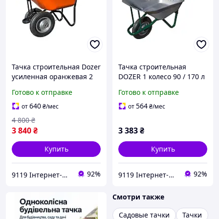
Тачка строительная Dozer
Тачка строительная
усиленная оранжевая 2
DOZER 1 колесо 90 / 170 л
колеса 110/200 л 360 кг
180 кг (А0050827)
Готово к отправке
Готово к отправке
(А0050829)
640
564
от
₴
/мес
от
₴
/мес
4 800
₴
3 840
₴
3 383
₴
Купить
Купить
92%
92%
9119 Інтернет-магазин
9119 Інтернет-магазин
Смотри также
Садовые тачки
Тачки