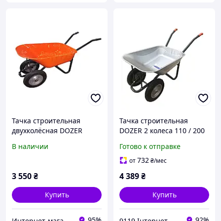
Тачка строительная
Тачка строительная
двухколёсная DOZER
DOZER 2 колеса 110 / 200
110/200 л, 360 кг
л 340 кг (А0050826)
В наличии
Готово к отправке
732
от
₴
/мес
3 550
₴
4 389
₴
Купить
Купить
95%
92%
Интернет-магазин Мастерсад
9119 Інтернет-магазин