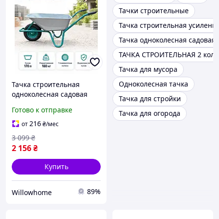
Тачки строительные
Тачка строительная усиленн
Тачка одноколесная садовая
ТАЧКА СТРОИТЕЛЬНАЯ 2 коле
Тачка для мусора
Одноколесная тачка
Тачка строительная
одноколесная садовая
Тачка для стройки
грузовая для сада дачи
Готово к отправке
Тачка для огорода
стройки оцинкованная
тележка ручная для
216
от
₴
/мес
перевозки грузов
3 099
₴
усиленная
2 156
₴
Купить
89%
Willowhome