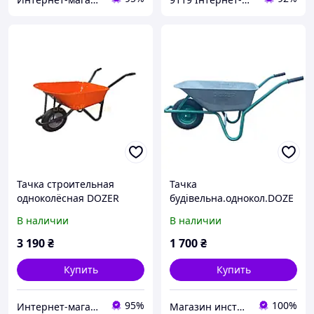
Тачка строительная
Тачка
одноколёсная DOZER
будівельна.однокол.DOZE
90/170 л 200 кг
R WB14, 90/170 л
В наличии
В наличии
3 190
₴
1 700
₴
Купить
Купить
95%
100%
Интернет-магазин Мастерсад
Магазин инструмента BOX-TOOL