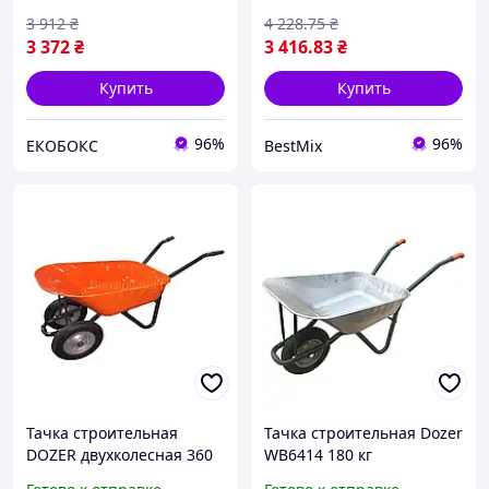
3 912
₴
4 228
.75
₴
3 372
₴
3 416
.83
₴
Купить
Купить
96%
96%
ЕКОБОКС
BestMix
Тачка строительная
Тачка строительная Dozer
DOZER двухколесная 360
WB6414 180 кг
кг металл 88х60х25 см
оцинкованная сталь