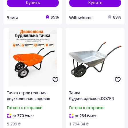
Купить
Купить
99%
89%
Элига
Willowhome
Тачка строительная
Тачка
двухколесная садовая
будьев.однокол.DOZER
грузовая для стройки
WB6414, 90/170 л, 180 кг
Готово к отправке
Готово к отправке
перевозки цемента песка
бетона мусора с двумя
370
284
от
₴
/мес
от
₴
/мес
колесами усиленная
5 299
₴
1 794
.34
₴