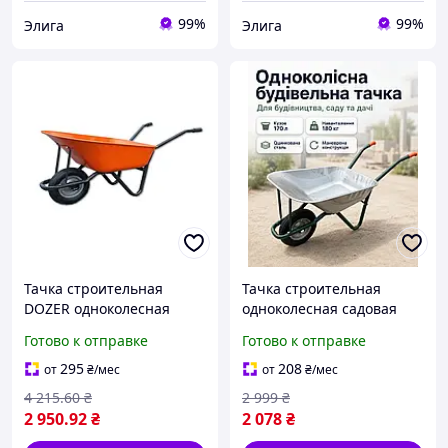
99%
99%
Элига
Элига
Тачка строительная
Тачка строительная
DOZER одноколесная
одноколесная садовая
90/170 л, 200 кг для
для дачи огорода
Готово к отправке
Готово к отправке
стройки и хозяйства
оцинкованная
металлическая тележка
295
208
от
₴
/мес
от
₴
/мес
для перевозки грузов
4 215
.60
₴
2 999
₴
ручная тачка
2 950
.92
₴
2 078
₴