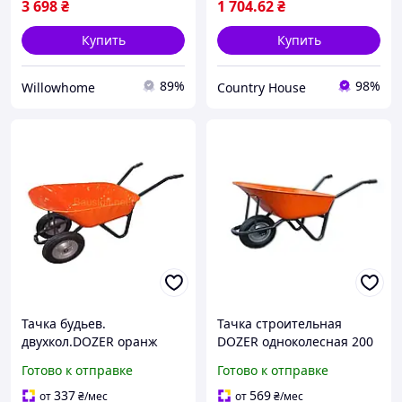
3 698
₴
1 704
.62
₴
Купить
Купить
89%
98%
Willowhome
Country House
Тачка будьев.
Тачка строительная
двухкол.DOZER оранж
DOZER одноколесная 200
110/200 л, 360 кг EKOBOX
кг металл 88х60х25 см
Готово к отправке
Готово к отправке
оранжевая
337
569
от
₴
/мес
от
₴
/мес