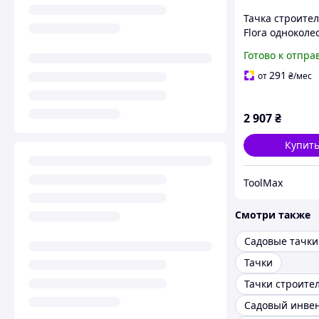
Тачка строите
Flora одноколе
200 кг колесо 15
Готово к отпра
ЧАСТ)
291
от
₴
/мес
2 907
₴
Купит
ToolMax
Смотри также
Садовые тачки
Тачки
Тачки строите
Садовый инве