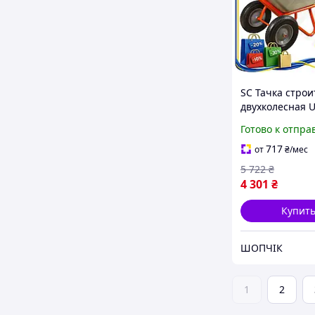
SC Тачка стро
двухколесная 
Form 100л 320к
Готово к отпра
перевозки мат
FLORA помощн
717
от
₴
/мес
CH2_99K
5 722
₴
4 301
₴
Купит
ШОПЧІК
1
2