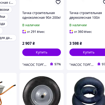
Тачка одноколесная садовая
евозки
Тачка строительная
Тачка строительная
йки
одноколесная 90л 200кг
двухколесная 100л
колесо 15" FLORA
320кг колесо 15" FLO
ода
В наличии
В наличии
291
360
от
₴
/мес
от
₴
/мес
Тачка садовая для дачи
2 907
₴
3 598
₴
Купить
Купить
97%
9
"НАСОС ТОРГ" Насосное оборудование, инструменты, освещение
"НАСОС ТОРГ" Насосное оборудование, инструменты, освещение