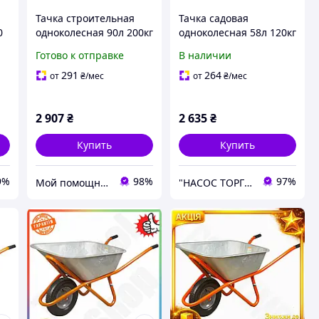
Тачка строительная
Тачка садовая
0
одноколесная 90л 200кг
одноколесная 58л 120кг
колесо 15" (из 5-х
колесо 14" FLORA
Готово к отправке
В наличии
ЧАСТЕЙ) FLORA
(5056464)
291
264
от
₴
/мес
от
₴
/мес
2 907
₴
2 635
₴
Купить
Купить
9%
98%
97%
Мой помощник - интернет магазин
"НАСОС ТОРГ" Насосное оборудование, инструменты, освещение