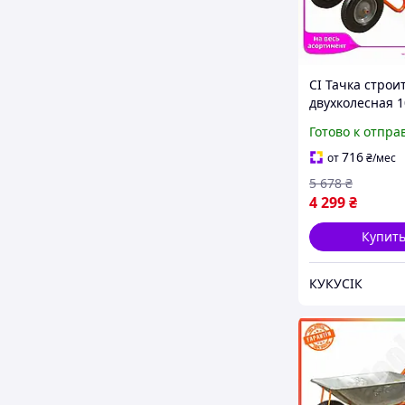
CI Тачка строи
двухколесная 1
Quality 320кг д
Готово к отпра
перевозки мат
FLORA помощн
716
от
₴
/мес
CI2-888
5 678
₴
4 299
₴
Купит
КУКУСІК