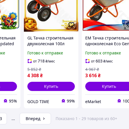
ительная
GL Тачка строительная
EM Тачка строительн
Updated
двухколесная 100л
одноколесная Eco Ge
г для
320кг для перевозки
3.0 90л 200кг FLORA д
вке
Готово к отправке
Готово к отправке
ериалов
материалов FLORA
перевозки материал
ик для
помощник для сада и
садовая тележк MAR_
718
603
от
₴
/мес
от
₴
/мес
строй LO31\PR
5 852
₴
4 967
₴
4 308
₴
3 616
₴
ь
Купить
Купить
95%
99%
10
GOLD TIME
eMarket
3
...
Вперед
Показано 1 - 29 товаров из 60+