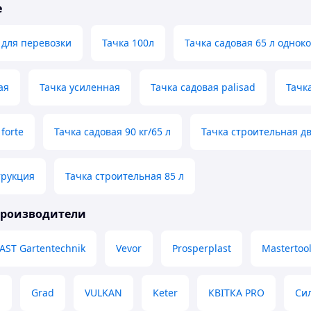
е
 для перевозки
Тачка 100л
Тачка садовая 65 л однок
ая
Тачка усиленная
Тачка садовая palisad
Тачк
forte
Тачка садовая 90 кг/65 л
Тачка строительная д
трукция
Тачка строительная 85 л
производители
AST Gartentechnik
Vevor
Prosperplast
Mastertoo
M
Grad
VULKAN
Keter
КВІТКА PRO
Си