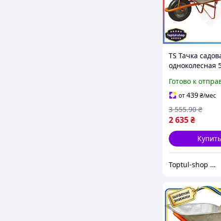
TS Тачка садов
одноколесная 5
Extra Line FLOR
Готово к отпра
перевозки грун
строительных
439
от
₴
/мес
материало SHT
3 555
.90
₴
2 635
₴
Купит
Toptul-shop Интернет магазин