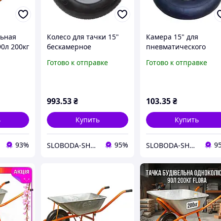
льная
Колесо для тачки 15"
Камера 15" для
0л 200кг
бескамерное
пневматического
RA
полиуретановое на
колеса FLORA 505793
Готово к отправке
Готово к отправке
подшипнике FLORA
5058444
993
.53
₴
103
.35
₴
ь
Купить
Купить
93%
95%
9
SLOBODA-SHOP
SLOBODA-SHOP