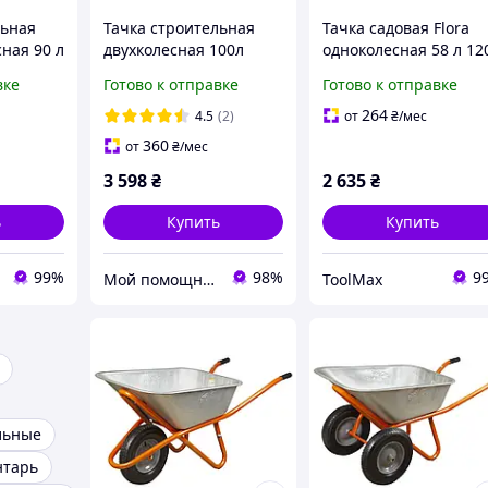
льная
Тачка строительная
Тачка садовая Flora
сная 90 л
двухколесная 100л
одноколесная 58 л 12
" (из 5-х
320кг колесо 15" (из 5-х
кг колесо 14"
вке
Готово к отправке
Готово к отправке
ЧАСТЕЙ) FLORA
(5056714)
264
4.5
(2)
от
₴
/мес
360
от
₴
/мес
3 598
₴
2 635
₴
ь
Купить
Купить
99%
98%
9
Мой помощник - интернет магазин
ToolMax
льные
нтарь