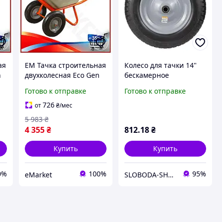
ая
EM Тачка строительная
Колесо для тачки 14"
n
двухколесная Eco Gen
бескамерное
ля
3.0 100л 320кг для
полиуретановое на
Готово к отправке
Готово к отправке
ов
перевозки материалов
подшипнике FLORA
K
FLORA помощник для
5058364
726
от
₴
/мес
MAR_K
5 983
₴
4 355
₴
812
.18
₴
Купить
Купить
0%
100%
95%
eMarket
SLOBODA-SHOP