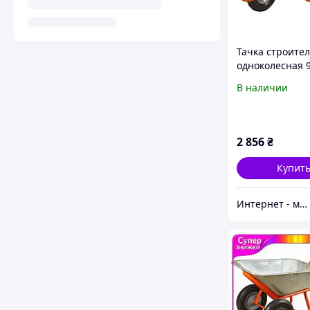
Тачка строите
одноколесная 9
колесо 15" FLO
В наличии
(5056464)
2 856
₴
Купит
Интернет - магазин "Строй-ка"