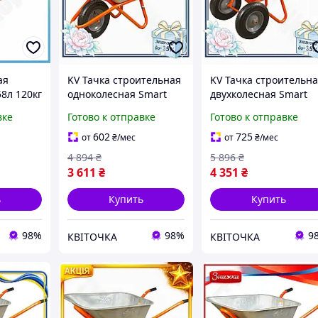
ая
KV Тачка строительная
KV Тачка строительн
8л 120кг
одноколесная Smart
двухколесная Smart
A для
Model 90л 200кг FLORA
Model 100л 320кг для
вке
Готово к отправке
Готово к отправке
та и
для перевозки
перевозки материал
материалов садовая
FLORA для сада и ст
602
725
от
₴
/мес
от
₴
/мес
55_Q
тележк 99/KVI
99/KVI
4 894
₴
5 896
₴
3 611
₴
4 351
₴
ь
Купить
Купить
98%
98%
9
КВІТОЧКА
КВІТОЧКА