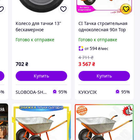
Колесо для тачки 13"
CI Тачка строительная
бескамерное
одноколесная 90л Top
4
резиновое на
Quality 200кг FLORA для
Готово к отправке
Готово к отправке
подшипнике FLORA
перевозки материалов
5058574
садовая тележк CI2-888
594
от
₴
/мес
4 711
₴
702
₴
3 567
₴
Купить
Купить
5%
95%
95%
SLOBODA-SHOP
КУКУСІК