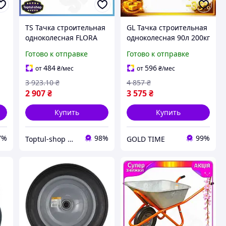
TS Тачка строительная
GL Тачка строительная
одноколесная FLORA
одноколесная 90л 200кг
RA
90л Extra Line для
FLORA для перевозки
Готово к отправке
Готово к отправке
перевозки материалов
материалов садовая
садовая тележка 200кг
тележка транспорти
484
596
от
₴
/мес
от
₴
/мес
SHT55_Q
LO31\PR
3 923
.10
₴
4 857
₴
2 907
₴
3 575
₴
Купить
Купить
7%
98%
99%
Toptul-shop Интернет магазин
GOLD TIME