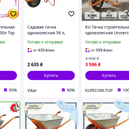
тельная
Садовая тачка
KU Тачка строительн
00л Top
одноколесная 58 л,
одноколесная Univers
ля
грузоподъемность 120
Fit 90л 200кг FLORA д
вке
Готово к отправке
Готово к отправке
ериалов
кг, колесо 14" FLORA
перевозки материал
ик для
(5055324)
садовая теле Uni2L_K
439
599
от
₴
/мес
от
₴
/мес
4 638
₴
2 635
₴
3 596
₴
ь
Купить
Купить
95%
90%
10
Vikar
KUPICOM.TOP