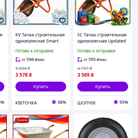
ая
KV Тачка строительная
SC Тачка строительная
одноколесная Smart
одноколесная Updated
Model 90л 200кг 15
Form 90л 200кг FLORA
Готово к отправке
Готово к отправке
ов
дюймов для перевозки
для перевозки
материалов садовая те
материалов садовая
596
595
от
₴
/мес
от
₴
/мес
99/KVI
тележ CH2_99K
4 894
₴
4 747
₴
3 578
₴
3 569
₴
Купить
Купить
8%
98%
95%
КВІТОЧКА
ШОПЧІК