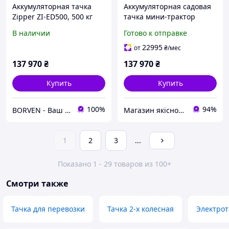
Аккумуляторная тачка
Аккумуляторная садовая
Zipper ZI-ED500, 500 кг
тачка мини-трактор
нагрузка (Австрия)
Zipper ZI-ED500 500 кг
В наличии
Готово к отправке
22995
от
₴
/мес
137 970
₴
137 970
₴
Купить
Купить
100%
94%
BORVEN - Ваш надежный поставщик техники, оборудования и инструмента
Магазин якісного інструменту Tools Shop 24/7
1
2
3
...
Показано 1 - 29 товаров из 100+
Смотри также
Тачка для перевозки
Тачка 2-х колесная
Электрот