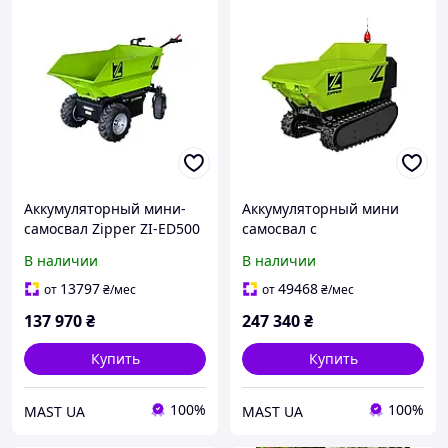
Аккумуляторный мини-
Аккумуляторный мини
самосвал Zipper ZI-ED500
самосвал с
дистанционным
В наличии
В наличии
управлением ZIPPER ZI-
ED400
13797
49468
от
₴
/мес
от
₴
/мес
137 970
₴
247 340
₴
Купить
Купить
100%
100%
MAST UA
MAST UA