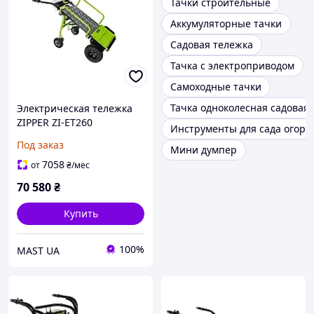
Тачки строительные
Аккумуляторные тачки
Садовая тележка
Тачка с электроприводом
Самоходные тачки
Тачка одноколесная садовая
Электрическая тележка
ZIPPER ZI-ET260
Инструменты для сада огоро
Под заказ
Мини думпер
7058
от
₴
/мес
70 580
₴
Купить
100%
MAST UA