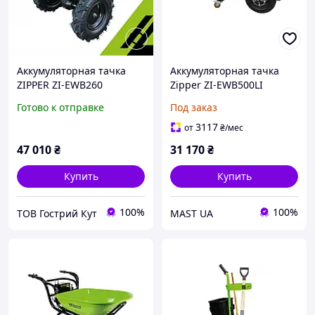
Аккумуляторная тачка
Аккумуляторная тачка
ZIPPER ZI-EWB260
Zipper ZI-EWB500LI
Электрическая тачка
Готово к отправке
Под заказ
3117
от
₴
/мес
47 010
₴
31 170
₴
Купить
Купить
100%
100%
ТОВ Гострий Кут
MAST UA