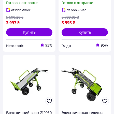
Готово к отправке
Готово к отправке
органайзер для дачи и
органайзер для дачи и
сада контей 25Neo-ss
сада контей IMD22/G
666
666
от
₴
/мес
от
₴
/мес
5 590
.20
₴
5 789
.85
₴
3 997
₴
3 993
₴
Купить
Купить
93%
95%
Неосервіс
Імідж
Електричний візок ZIPPER
Электрическая тележка