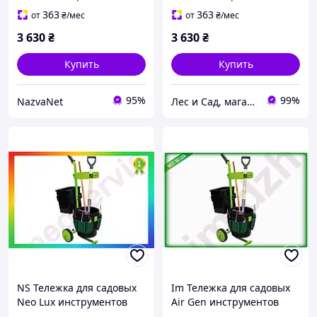
каркас 19 л Пластиковое
ведро с держателем и
363
363
от
₴
/мес
от
₴
/мес
3 630
₴
3 630
₴
Купить
Купить
95%
99%
NazvaNet
Лес и Сад, магазин инструментов и садово-парковой техники
NS Тележка для садовых
Im Тележка для садовых
Neo Lux инструментов
Air Gen инструментов
Zipper с колесами 190 мм
Zipper с колесами 190 мм