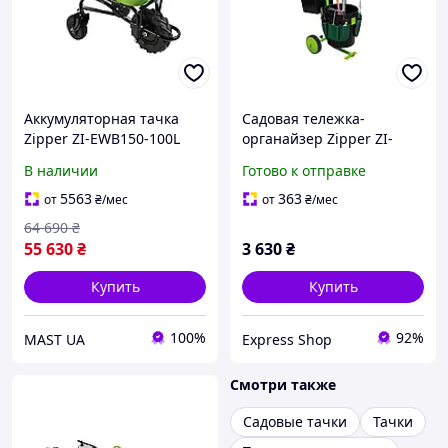
Аккумуляторная тачка
Садовая тележка-
Zipper ZI-EWB150-100L
органайзер Zipper ZI-
UVGW1 с прочным
В наличии
Готово к отправке
стальным каркасом
5563
363
от
₴
/мес
от
₴
/мес
64 690
₴
55 630
₴
3 630
₴
Купить
Купить
100%
92%
MAST UA
Express Shop
Смотри также
Садовые тачки
Тачки