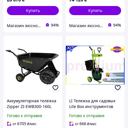
Купить
Купить
94%
94%
Магазин якісного інструменту Tools Shop 24/7
Магазин якісного інструменту Tools Shop 24/7
Аккумуляторная тележка
LI Тележка для садовых
Zipper ZI-EWB300-160L
Lite Box инструментов
объем 160 л
Zipper с колесами 190 мм
Готово к отправке
Готово к отправке
максимальная
органайзер для дачи и
грузоподъемность 300 кг
сада конте LIP77/R
6705
666
от
₴
/мес
от
₴
/мес