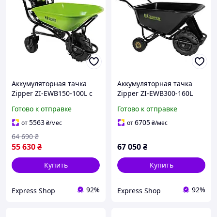
Аккумуляторная тачка
Аккумуляторная тачка
Zipper ZI-EWB150-100L с
Zipper ZI-EWB300-160L
грузоподъемностью 150
грузоподъемность 300 кг
Готово к отправке
Готово к отправке
кг емкостью кузова 100 л
вместимость 160 л
и весом 50 кг
5563
6705
от
₴
/мес
от
₴
/мес
64 690
₴
55 630
₴
67 050
₴
Купить
Купить
92%
92%
Express Shop
Express Shop