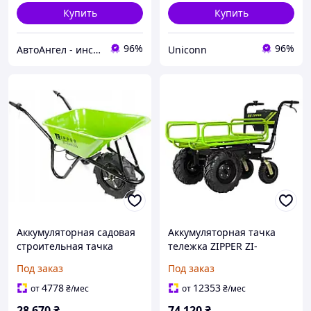
Купить
Купить
96%
96%
АвтоАнгел - инструменты и оборудование для СТО, расходные материалы, товары для дома и сада
Uniconn
Аккумуляторная садовая
Аккумуляторная тачка
строительная тачка
тележка ZIPPER ZI-
Zipper ZI-EWB500
EWB350 до 300 кг
Под заказ
Под заказ
4778
12353
от
₴
/мес
от
₴
/мес
28 670
₴
74 120
₴