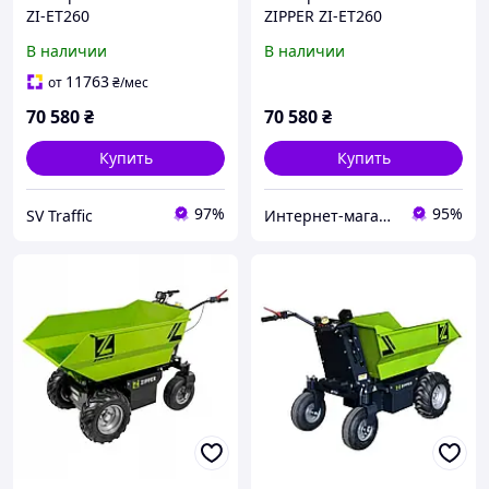
ZI-ET260
ZIPPER ZI-ET260
В наличии
В наличии
11763
от
₴
/мес
70 580
₴
70 580
₴
Купить
Купить
97%
95%
SV Traffic
Интернет-магазин Мастерсад