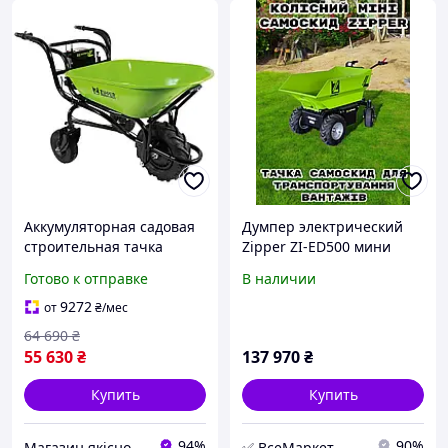
Аккумуляторная садовая
Думпер электрический
строительная тачка
Zipper ZI-ED500 мини
Zipper ZI-EWB 150 кг
самосвал
Готово к отправке
В наличии
аккумулятораная
строительная тачка с
9272
от
₴
/мес
мотором
64 690
₴
55 630
₴
137 970
₴
Купить
Купить
94%
90%
Магазин якісного інструменту Tools Shop 24/7
✅ ВсеМаркет