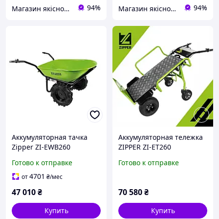
94%
94%
Магазин якісного інструменту Tools Shop 24/7
Магазин якісного інструменту Tools Shop 24/7
Аккумуляторная тачка
Аккумуляторная тележка
Zipper ZI-EWB260
ZIPPER ZI-ET260
Электрическая садовая
Готово к отправке
Готово к отправке
строительная тележка
4701
от
₴
/мес
47 010
₴
70 580
₴
Купить
Купить