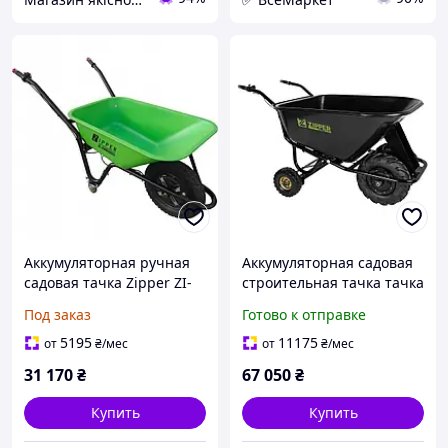
Аккумуляторная ручная
Аккумуляторная садовая
садовая тачка Zipper ZI-
строительная тачка тачка
EWB500LI
Zipper ZI-EWB300 160 л
Под заказ
Готово к отправке
5195
11175
от
₴
/мес
от
₴
/мес
31 170
₴
67 050
₴
Купить
Купить