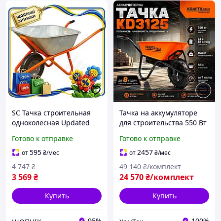
SC Тачка строительная
Тачка на аккумуляторе
одноколесная Updated
для строительства 550 Вт
Form 90л 200кг FLORA для
Тачка для перевозки
Готово к отправке
Готово к отправке
перевозки материалов
Kraft&Dele Тачка
садовая тележ CH2_99K
автоматическая
595
2457
от
₴
/мес
от
₴
/мес
4 747
₴
49 140
₴/комплект
3 569
₴
24 570
₴/комплект
Купить
Купить
95%
100%