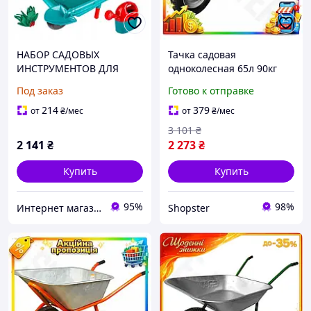
НАБОР САДОВЫХ
Тачка садовая
ИНСТРУМЕНТОВ ДЛЯ
одноколесная 65л 90кг
ДЕТЕЙ Тачка-грабли
колесо 14" (из 4-х
Под заказ
Готово к отправке
Barrow, лопата 18 EL
ЧАСТЕЙ) GRAD (5055765)
214
379
от
₴
/мес
от
₴
/мес
3 101
₴
2 141
₴
2 273
₴
Купить
Купить
95%
98%
Интернет магазин - Маркет
Shopster