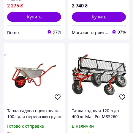
2 275
₴
2 740
₴
Купить
Купить
97%
97%
Domix
Магазин строительных материалов "СТРОИМ ВМЕСТЕ"
Тачка садова оцинкована
Тачка садовая 120 л до
100л для перевозки грузів
400 кг Mar-Pol M85260
з червоною рамою F1 4х8
тележка для огорода и
Готово к отправке
В наличии
8PR ТМ КВІТКА PRO
перевозки груза без