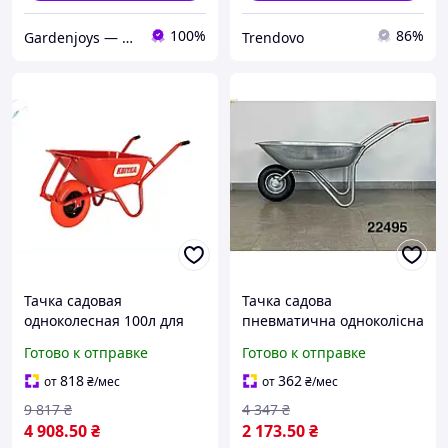
100%
86%
Gardenjoys — тачки, колеса та комплектуючі для саду і будівництва
Trendovo
Тачка садовая
Тачка садова
одноколесная 100л для
пневматична одноколісна
перевозки грузов красная
65л для перевезення
Готово к отправке
Готово к отправке
оцинкованная сталь
вантажів до 120кг легка
180кг
та міцна
818
362
от
₴
/мес
от
₴
/мес
9 817
₴
4 347
₴
4 908
.50
₴
2 173
.50
₴