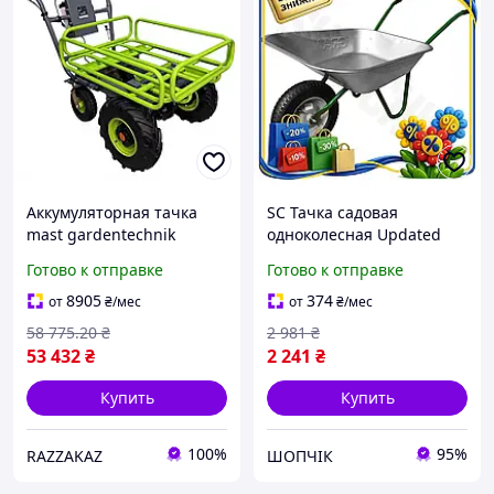
Аккумуляторная тачка
SC Тачка садовая
mast gardentechnik
одноколесная Updated
ewd300b-t электротачка
Form 65л GRAD для
Готово к отправке
Готово к отправке
грузовая 350 кг тачка
садовых работ и
садовая для перевозки
перевозки материалов
8905
374
от
₴
/мес
от
₴
/мес
грузов
тачка для CH2_99K
58 775
.20
₴
2 981
₴
53 432
₴
2 241
₴
Купить
Купить
100%
95%
RAZZAKAZ
ШОПЧІК