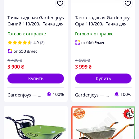
Тачка садовая Garden joys
Тачка садовая Garden joys
Синий 110/200л Тачка для
Сіра 110/200л Тачка для
перевозки мусора Тачка
перевозки мусора Тачка
Готово к отправке
Готово к отправке
для перевозки песка
для перевозки песка
Тачка для груза
Тачка для груза
666
4.9
(8)
от
₴
/мес
650
от
₴
/мес
4 400
₴
4 500
₴
3 900
₴
3 999
₴
Купить
Купить
100%
100%
Gardenjoys — тачки, колеса та комплектуючі для саду і будівництва
Gardenjoys — тачки, колеса та комплектуючі для саду і будівництва