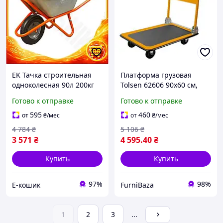
EK Тачка строительная
Платформа грузовая
одноколесная 90л 200кг
Tolsen 62606 90х60 см,
Original Design FLORA для
300 кг, двухколесная
Готово к отправке
Готово к отправке
перевозки материалов
тачка для перевозки
садовая те HFX17_E
грузов, садовая тачка,
595
460
от
₴
/мес
от
₴
/мес
тележка для склада
4 784
₴
5 106
₴
3 571
₴
4 595
.40
₴
Купить
Купить
97%
98%
Е-кошик
FurniBaza
1
2
3
...