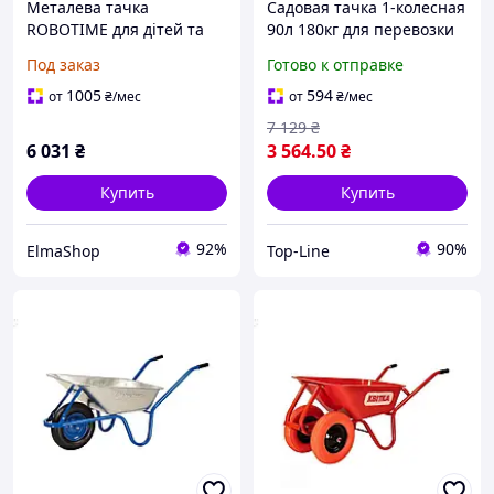
Металева тачка
Садовая тачка 1-колесная
ROBOTIME для дітей та
90л 180кг для перевозки
інструментів для посадки,
грузов с оцинкованным
Под заказ
Готово к отправке
5-компонентний великий
корытом и порошковой
садовий набір рожевого
рамой оранжевый
1005
594
от
₴
/мес
от
₴
/мес
кольору з
7 129
₴
6 031
₴
3 564
.50
₴
Купить
Купить
92%
90%
ElmaShop
Top-Line