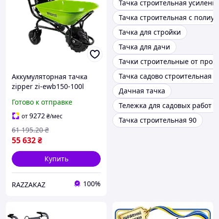
Тачка строительная усиленн
Тачка строительная с полиу
Тачка для стройки
Тачка для дачи
Тачки строительные от прои
Тачка садово строительная 
Аккумуляторная тачка
zipper zi-ewb150-100l
Дачная тачка
садовая
Готово к отправке
Тележка для садовых работ
грузоподъемность 150 кг
объем 100 л для
9272
от
₴
/мес
Тачка строительная 90
перевозки грузов
61 195
.20
₴
55 632
₴
Купить
100%
RAZZAKAZ