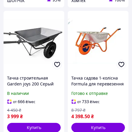
ШОПЧІК
ХомТех
Тачка строительная
Тачка садова 1-колісна
Garden joys 200 Серый
Formula для перевезення
Тачка для перевозки
вантажів об'ємом 90
В наличии
Готово к отправке
песка Тачка для
літрів з оцинкованим
строительства
кузовом
666
733
от
₴
/мес
от
₴
/мес
4 450
₴
8 797
₴
3 999
₴
4 398
.50
₴
Купить
Купить