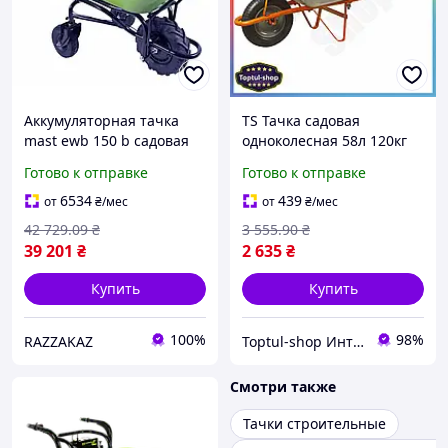
Аккумуляторная тачка
TS Тачка садовая
mast ewb 150 b садовая
одноколесная 58л 120кг
электро тачка 80 литров
Extra Line FLORA для
Готово к отправке
Готово к отправке
грузоподъемность 260 кг
перевозки грунта и
для перемещения
строительных материало
6534
439
от
₴
/мес
от
₴
/мес
материалов
SHT55_Q
42 729
.09
₴
3 555
.90
₴
39 201
₴
2 635
₴
Купить
Купить
100%
98%
RAZZAKAZ
Toptul-shop Интернет магазин
Смотри также
Тачки строительные