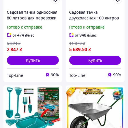
Садовая тачка одноосная
Садовая тачка
80 литров для перевозки
двухколесная 100 литров
грузов с рамой синего
для перевозки грузов с
Готово к отправке
Готово к отправке
цвета и оцинкованным
красной рамой и
кузовом
полиуретановыми
474
948
от
₴
/мес
от
₴
/мес
колесами
5 694
₴
11 379
₴
2 847
₴
5 689
.50
₴
Купить
Купить
90%
90%
Top-Line
Top-Line