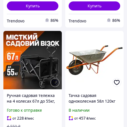
Купить
Купить
86%
86%
Trendovo
Trendovo
Ручная садовая тележка
Тачка садовая
на 4 колесах 67л до 55кг,
одноколесная 58л 120кг
для сада и огорода,
колесо 14" FLORA
Готово к отправке
В наличии
перевозки вещей на
(5055324)
садовом участке, Тачки и
228
457
от
₴
/мес
от
₴
/мес
тележки садовые
4 550
₴