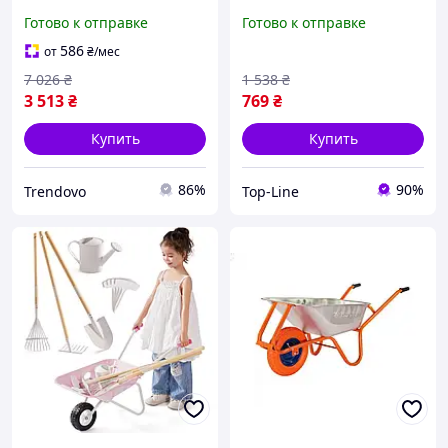
грузов с
луженого железа и
Готово к отправке
Готово к отправке
грузоподъемностью 150
полиэстера
кг рама синяя WRC
586
от
₴
/мес
7 026
₴
1 538
₴
3 513
₴
769
₴
Купить
Купить
86%
90%
Trendovo
Top-Line