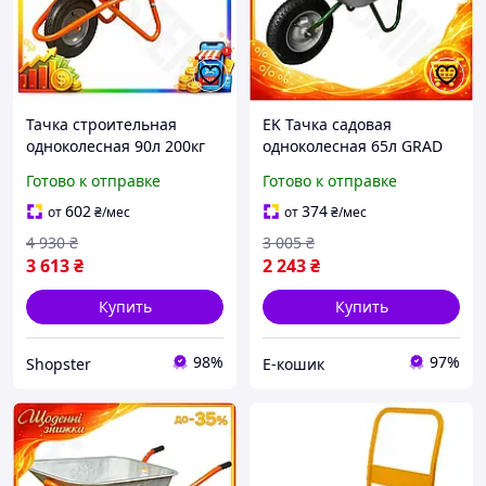
Тачка строительная
EK Тачка садовая
одноколесная 90л 200кг
одноколесная 65л GRAD
колесо 15" (из 5-х
Original Design для
Готово к отправке
Готово к отправке
ЧАСТЕЙ) FLORA (5056464)
садовых работ и
перевозки материалов
602
374
от
₴
/мес
от
₴
/мес
тачка HFX17_E
4 930
₴
3 005
₴
3 613
₴
2 243
₴
Купить
Купить
98%
97%
Shopster
Е-кошик