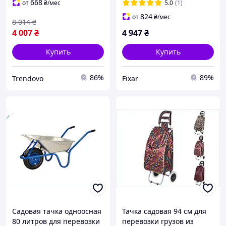
вкладыша
668
от
₴
/мес
5.0
(1)
824
от
₴
/мес
8 014
₴
4 007
₴
4 947
₴
Купить
Купить
86%
89%
Trendovo
Fixar
Садовая тачка одноосная
Тачка садовая 94 см для
80 литров для перевозки
перевозки грузов из