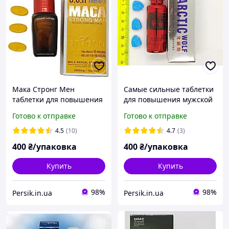
Мака Стронг Мен
Самые сильные таблетки
таблетки для повышения
для повышения мужской
потенции у мужчин 10 шт
потенции Арктический
Готово к отправке
Готово к отправке
волк Arctic Wolf
препараты для потенции
4.5
(10)
4.7
(3)
400
₴/упаковка
400
₴/упаковка
Купить
Купить
98%
98%
Persik.in.ua
Persik.in.ua