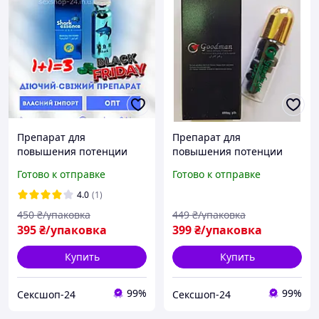
Препарат для
Препарат для
повышения потенции
повышения потенции
Shark Essence / Акулья
Goodman / ГудМен
Готово к отправке
Готово к отправке
Эссенция (10 таблеток)
(таблетки, 10 шт)
4.0
(1)
450
₴/упаковка
449
₴/упаковка
395
₴/упаковка
399
₴/упаковка
Купить
Купить
99%
99%
Сексшоп-24
Сексшоп-24