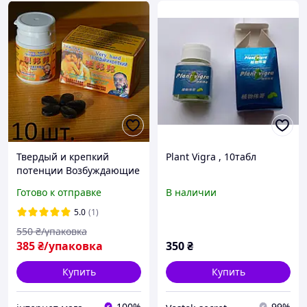
Твердый и крепкий
Plant Vigra , 10табл
потенции Возбуждающие
таблетки для мужчин,
Готово к отправке
В наличии
Натуральный препарат
для повышения
5.0
(1)
потенции оригинал with
550
₴/упаковка
hologram
385
₴/упаковка
350
₴
Купить
Купить
100%
99%