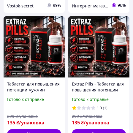
99%
96%
Vostok-secret
Интернет магазин ФЕЕРИЯ
Таблетки для повышения
Extraz Pills - Таблетки для
потенции мужчин
повышения потенции
энергия выносливость
lux-5068
Готово к отправке
Готово к отправке
поддержка либидо Extraz
Pills природный комплекс
1.0
(1)
299
₴/упаковка
299
₴/упаковка
135
₴/упаковка
135
₴/упаковка