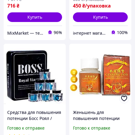
шт
716
₴
450
₴/упаковка
Купить
Купить
96%
100%
MixMarket — территория низких цен!💝🎁
інтернет магазин "ми з України"
Средства для повышения
Женьшень для
потенции Босс Роял /
повышения потенции
Boss Royal (27 таблеток)
Ginseng For (10 таблеток)
Готово к отправке
Готово к отправке