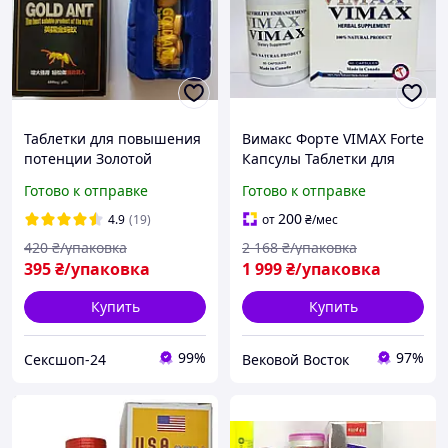
Таблетки для повышения
Вимакс Форте VIMAX Forte
потенции Золотой
Капсулы Таблетки для
Муравей (10 таблеток)
повышения улучшении
Готово к отправке
Готово к отправке
ОПТ - РОЗНИЦА
потенции 60 капсул
200
4.9
(19)
от
₴
/мес
420
₴/упаковка
2 168
₴/упаковка
395
₴/упаковка
1 999
₴/упаковка
Купить
Купить
99%
97%
Сексшоп-24
Вековой Восток