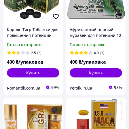
Король Тигр Таблетки для
Африканский черный
повышения потенции
муравей для потенции 12
Tiger King (10 таблеток)
таблеток 12 витамин
Готово к отправке
Готово к отправке
2.5
(3)
4.0
(3)
400
₴/упаковка
400
₴/упаковка
Купить
Купить
99%
98%
Romantik.com.ua
Persik.in.ua