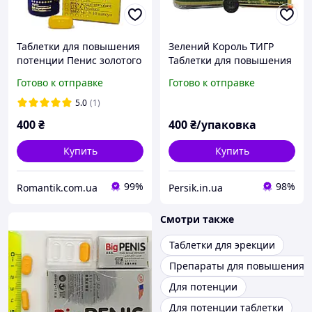
Таблетки для повышения
Зелений Король ТИГР
потенции Пенис золотого
Таблетки для повышения
тигра 10 шт
потенции Tiger King (10
Готово к отправке
Готово к отправке
таблеток)
5.0
(1)
400
₴
400
₴/упаковка
Купить
Купить
99%
98%
Romantik.com.ua
Persik.in.ua
Смотри также
Таблетки для эрекции
Препараты для повышения 
Для потенции
Для потенции таблетки