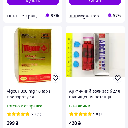
Купить
Купить
97%
97%
OPT-CITY Кращі ціни в інтернеті
🇺🇦Mega-Drop.com.ua - Максимально Комфортний
Vigour 800 mg 10 tab (
Арктичний волк засіб для
препарат для
підвищення потенції
підвищення потенції )
ARCTIC WOLF 10 таблеток
Готово к отправке
В наличии
для потенції СВІЖИЙ-
ДІЮЧИЙ ПРЕПАРАТ
5.0
(1)
5.0
(1)
399
₴
420
₴