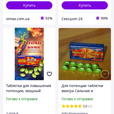
Купить
Купить
92%
99%
vimax.com.ua
Сексшоп-24
Таблетки для повышения
Для потенции таблетки
потенции, мощный
виагра Сильная и
стимулятор для
натуральная
Готово к отправке
Готово к отправке
уверенности в постели
пролонгация, Мужские
препараты для
5.0
(1)
повышения потенции 10
1 074
₴
600
₴/упаковка