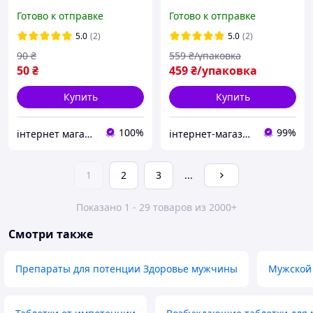
Атомная бомба виагра
полностью натуральное
Готово к отправке
Готово к отправке
сильная мужская,
Эффективное средство
Натуральный Бад
для мужчин Exclusive
5.0
(2)
5.0
(2)
повышения для
Edition
90
₴
559
₴/упаковка
потенции
50
₴
459
₴/упаковка
Купить
Купить
100%
99%
інтернет магазин "ми з України"
інтернет-магазин Кіт Муркіт
1
2
3
...
Показано 1 - 29 товаров из 2000+
Смотри также
Препараты для потенции Здоровье мужчины
Мужской 