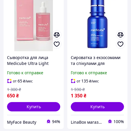
Сыворотка для лица
Сироватка з екзосомами
Мedicube Ultra Light
та спікулами для
PDRN Pink Peptide Serum
звуження пор Medicube
Готово к отправке
Готово к отправке
30 мл с PDRN,
One Day Exosome Shot
ниацинамидом и
Pore Ampoule 2000, 30 мл
65
135
от
₴
/мес
от
₴
/мес
пептидами
1 300
₴
1 590
₴
650
₴
1 350
₴
Купить
Купить
94%
100%
MyFace Beauty
LinaBox магазин косметики