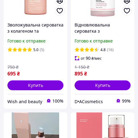
Зволожувальна сироватка
Відновлювальна
з колагеном та
сироватка з
гіалуроновою кислотою
полінуклеотидами та
Готово к отправке
Готово к отправке
Medicube Triple Collagen
пептидами Medicube
Serum, 55 мл
PDRN Pink Peptide Serum,
5.0
(5)
4.8
(16)
30 мл
90
от
₴
/мес
750
₴
1 150
₴
695
₴
895
₴
Купить
Купить
100%
99%
Wish and beauty
D•ACosmetics