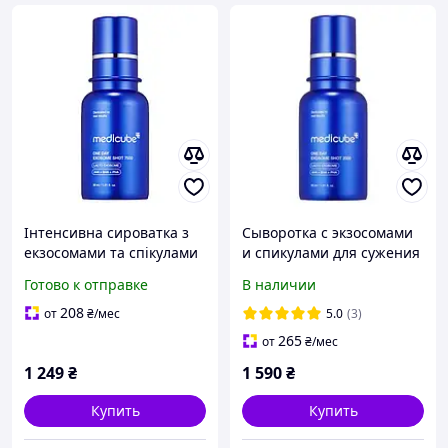
Інтенсивна сироватка з
Сыворотка с экзосомами
екзосомами та спікулами
и спикулами для сужения
для звуження пор
пор 2000 Medicube One
Готово к отправке
В наличии
Medicube One Day
Day Exosome Shot Pore
Exosome Shot Pore
Ampoule 2000
208
от
₴
/мес
5.0
(3)
Ampoule 7500, 30 мл
265
от
₴
/мес
1 249
₴
1 590
₴
Купить
Купить