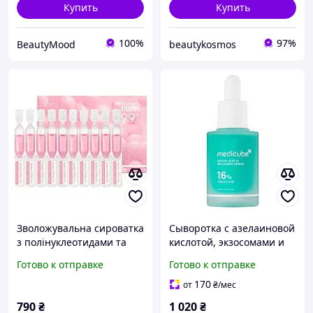
Купить
Купить
100%
97%
BeautyMood
beautykosmos
Зволожувальна сироватка
Сыворотка с азелаиновой
з полінуклеотидами та
кислотой, экзосомами и
колагеном для сяйва
спикулам Medicube
Готово к отправке
Готово к отправке
шкіри Medicube PDRN
Azelaic Acid Exosome Shot
Pink One Day Serum, 10шт
2000, 40 мл
170
от
₴
/мес
790
₴
1 020
₴