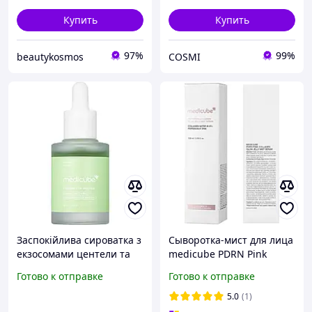
Купить
Купить
97%
99%
beautykosmos
COSMI
Заспокійлива сироватка з
Сыворотка-мист для лица
екзосомами центели та
medicube PDRN Pink
чайним деревом
Collagen Glow Jelly Mist
Готово к отправке
Готово к отправке
Medicube Exosome Cica
Serum 100 мл с
Ampoule, 30 мл
коллагеном и PDRN
5.0
(1)
(Корея, хорошие сроки)