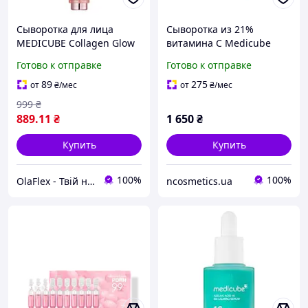
Сыворотка для лица
Сыворотка из 21%
MEDICUBE Collagen Glow
витамина C Medicube
Booster Serum 15 ml -
AGE-R Vita C Pro Ampoule
Готово к отправке
Готово к отправке
сияние, упругость и
20 мл против пигментных
интенсивное увлажнение
пятен
89
275
от
₴
/мес
от
₴
/мес
кожи
999
₴
889
.11
₴
1 650
₴
Купить
Купить
100%
100%
OlaFlex - Твій надійний партнер в світі краси!
ncosmetics.ua