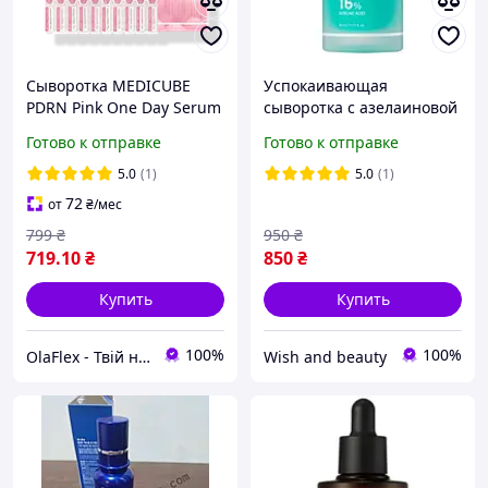
Сыворотка MEDICUBE
Успокаивающая
PDRN Pink One Day Serum
сыворотка с азелаиновой
1.5 ml × 10 шт
кислотой 16% Medicube
Готово к отправке
Готово к отправке
восстановление,
Azelaic Acid 16 BB Calming
упругость и увлажнение
Serum, 30 мл
5.0
(1)
5.0
(1)
кожи
72
от
₴
/мес
799
₴
950
₴
719
.10
₴
850
₴
Купить
Купить
100%
100%
OlaFlex - Твій надійний партнер в світі краси!
Wish and beauty