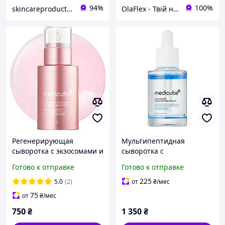
94%
100%
skincareproducts.com
OlaFlex - Твій надійний партнер в світі краси!
Регенерирующая
Мультипептидная
сыворотка с экзосомами и
сыворотка с
спекулами Medicube
гиалуроновой кислотой
Готово к отправке
Готово к отправке
PDNR Pink Collagen
Medicube Hyaluronic Multi
Exosome Shot 7500 30 мл
Peptide Serum, 30 мл
225
5.0
(2)
от
₴
/мес
75
от
₴
/мес
750
₴
1 350
₴