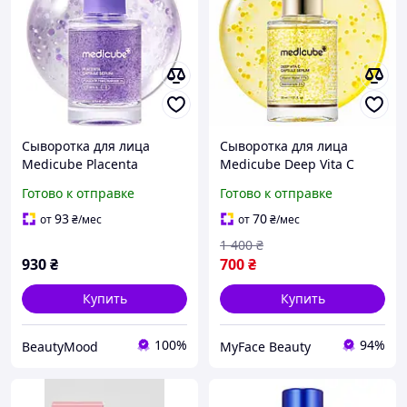
Сыворотка для лица
Сыворотка для лица
Мedicube Placenta
Medicube Deep Vita C
Capsule Serum 25 мл с
Capsule Serum 30 мл с
Готово к отправке
Готово к отправке
ниацинамидом и
витамином С и
витаминами A, C, E
ниацинамидом Green
93
70
от
₴
/мес
от
₴
/мес
Technology
1 400
₴
930
₴
700
₴
Купить
Купить
100%
94%
BeautyMood
MyFace Beauty