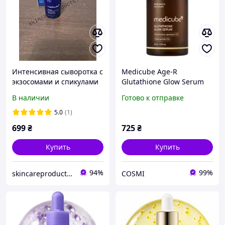
Интенсивная сыворотка с
Medicube Age-R
экзосомами и спикулами
Glutathione Glow Serum
Medicube One Day
Сыворотка для лица с
В наличии
Готово к отправке
Exosome Shot Pore
глутатионом
Ampoule 7500. 2028.07.13
5.0
(1)
699
₴
725
₴
Купить
Купить
94%
99%
skincareproducts.com
COSMI