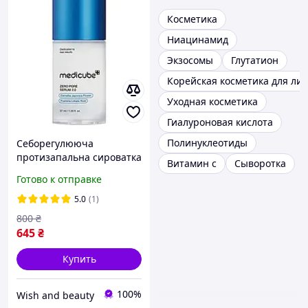
Косметика
Ниацинамид
Экзосомы
Глутатион
Корейская косметика для ли
Уходная косметика
Гиалуроновая кислота
Полинуклеотиды
Себорегулююча
протизапальна сироватка
Витамин c
Сыворотка
Medicube ZERO Pore
Готово к отправке
Serum 2.0, 37 мл
5.0
(1)
800
₴
645
₴
Купить
100%
Wish and beauty