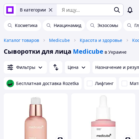
В категории
Косметика
Ниацинамид
Экзосомы
Г
Каталог товаров
Medicube
Красота и здоровье
Ко
Сыворотки для лица
Medicube
в Украине
Фильтры
Цена
Назначение и резул
Бесплатная доставка Rozetka
Лифтинг
Мат