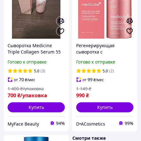
Сыворотка Medicine
Регенерирующая
Triple Collagen Serum 55
сыворотка с
мл лифтинг, увлажнение,
полинуклеотидами,
Готово к отправке
Готово к отправке
омоложение 2028.01.30
экзосомами Medicube
PDRN Pink Collagen
5.0
(3)
5.0
(2)
Exosome Shot 7500 30 мл
70
99
от
₴
/мес
от
₴
/мес
1 400
₴/упаковка
1 149
₴
700
₴/упаковка
990
₴
Купить
Купить
94%
99%
MyFace Beauty
D•ACosmetics
Смотри также