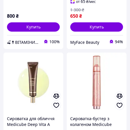
65
от
₴
/мес
1 300
₴
800
₴
650
₴
Купить
Купить
100%
94%
🍒💊ВІТАМІНИ🍒💊
MyFace Beauty
Сироватка для обличчя
Сироватка-бустер з
Medicube Deep Vita A
колагеном Medicube