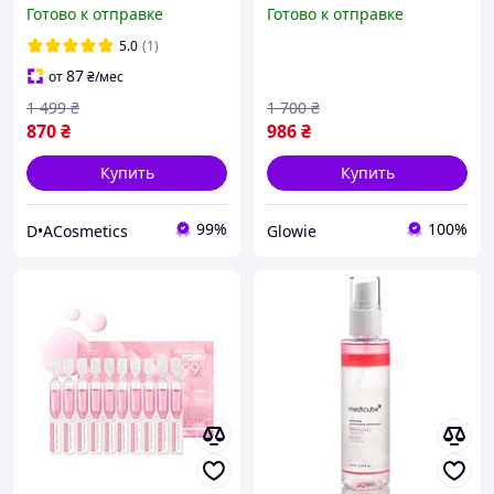
Retinol Serum, 30 мл
Collagen Glow Booster
Готово к отправке
Готово к отправке
Milk Serum, 15 мл
5.0
(1)
87
от
₴
/мес
1 499
₴
1 700
₴
870
₴
986
₴
Купить
Купить
99%
100%
D•ACosmetics
Glowie