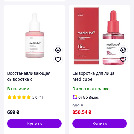
Восстанавливающая
Сыворотка для лица
сыворотка с
Medicube
полинуклеотидами и
TXA+Niacinamide 15%
В наличии
Готово к отправке
пептидами Medicube
Glow Facial Serum 30 мл
PDRN Pink Peptide Serum
85
5.0
(1)
от
₴
/мес
2028.07.13
989
₴
699
₴
850
.54
₴
Купить
Купить