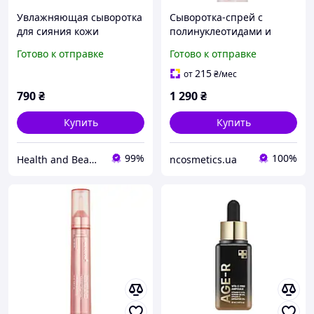
Увлажняющая сыворотка
Сыворотка-спрей с
для сияния кожи
полинуклеотидами и
Medicube PDRN Pink One
глутатионом для сияния
Готово к отправке
Готово к отправке
Day Serum 10 шт. с
кожи Medicube PDRN Pink
полинуклеотидами и
Glutathione Serum Mist
215
от
₴
/мес
коллагеном
790
₴
1 290
₴
Купить
Купить
99%
100%
Health and Beauty
ncosmetics.ua