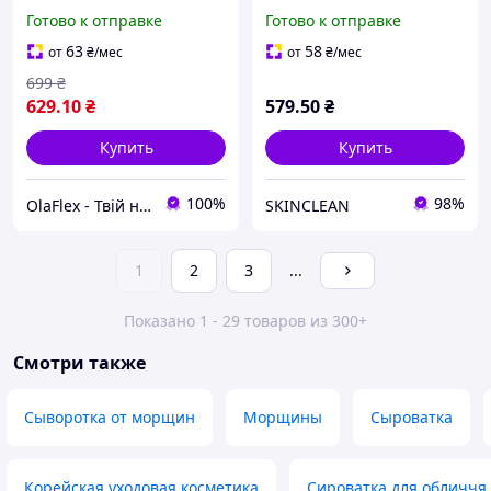
Tamin 23.5% 50 мл
Kombucha Tea Tox
Готово к отправке
Готово к отправке
осветления пигментации
Ampoule 50 мл
и сияние кожи
(8809409346458)
63
58
от
₴
/мес
от
₴
/мес
699
₴
629
.10
₴
579
.50
₴
Купить
Купить
100%
98%
OlaFlex - Твій надійний партнер в світі краси!
SKINCLEAN
1
2
3
...
Показано 1 - 29 товаров из 300+
Смотри также
Сыворотка от морщин
Морщины
Сыроватка
Корейская уходовая косметика
Сироватка для обличчя