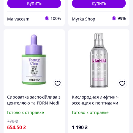
Купить
Купить
100%
99%
Malvacosm
Myrka Shop
Сироватка заспокійлива з
Кислородная лифтинг-
центеллою та PDRN Medi
эссенция с пептидами
peel Young Cica PDRN 50
Medi-Peel Peptide 9
Готово к отправке
Готово к отправке
мл
Volume Lifting All-In-One
Essence 100 ml
770
₴
654
.50
₴
1 190
₴