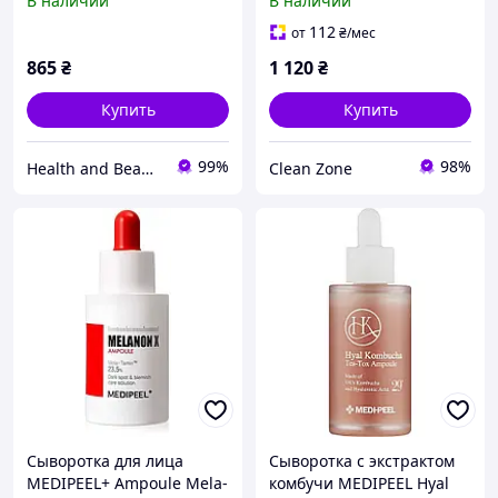
В наличии
В наличии
PEEL Young Cica PDRN
Medi-Peel Cell Toxing
Trouble Soothing Essence
Dermajours Ampoule
112
от
₴
/мес
Toner
865
₴
1 120
₴
Купить
Купить
99%
98%
Health and Beauty
Clean Zone
Сыворотка для лица
Сыворотка с экстрактом
MEDIPEEL+ Ampoule Mela-
комбучи MEDIPEEL Hyal