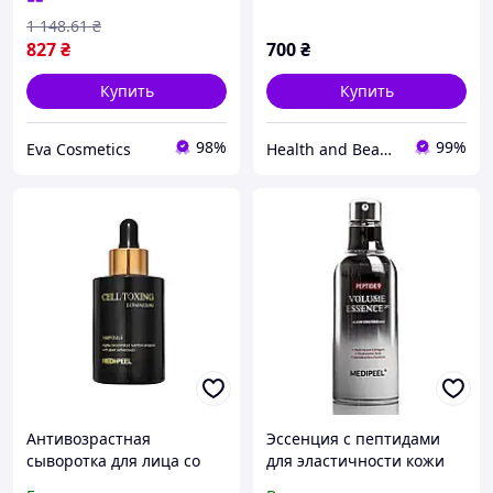
1 148
.61
₴
827
₴
700
₴
Купить
Купить
98%
99%
Eva Cosmetics
Health and Beauty
Антивозрастная
Эссенция с пептидами
сыворотка для лица со
для эластичности кожи
стволовыми клетками
Medi Peel Peptide 9