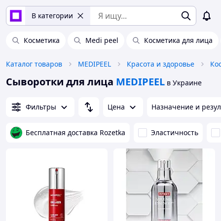
В категории
Косметика
Medi peel
Косметика для лица
Каталог товаров
MEDIPEEL
Красота и здоровье
Ко
Сыворотки для лица
MEDIPEEL
в Украине
Фильтры
Цена
Назначение и резул
Бесплатная доставка Rozetka
Эластичность