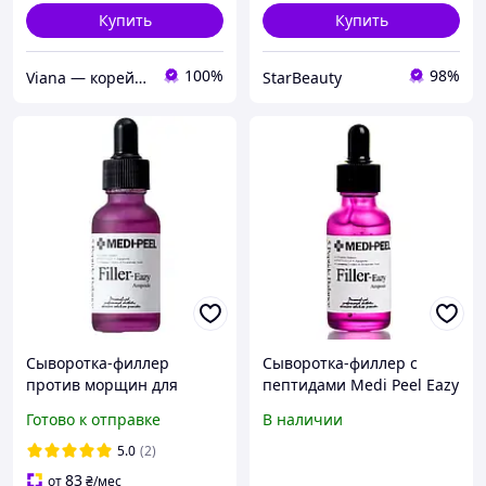
Купить
Купить
100%
98%
Viana — корейська косметика оригінал
StarBeauty
Сыворотка-филлер
Сыворотка-филлер с
против морщин для
пептидами Medi Peel Eazy
упругости кожи с
Filler Ampoule
Готово к отправке
В наличии
пептидами и EGF, Medi
peel Filler Eazy Ampoule,
5.0
(2)
30 мл
83
от
₴
/мес