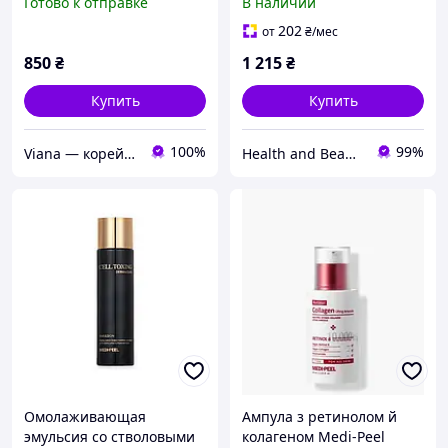
Готово к отправке
В наличии
MEDI-PEEL Cell Tox 100 мл
Volume All-in-One Essence
Pro
202
от
₴
/мес
850
₴
1 215
₴
Купить
Купить
100%
99%
Viana — корейська косметика оригінал
Health and Beauty
Омолаживающая
Ампула з ретинолом й
эмульсия со стволовыми
колагеном Medi-Peel