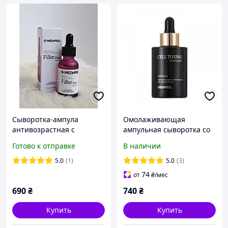
Сыворотка-ампула
Омолаживающая
антивозрастная с
ампульная сыворотка со
пептидами Medi-Peel Eazy
стволовыми клетками
Готово к отправке
В наличии
Filler Ampoule 30 ml
Medi-Peel Cell Toxing
Dermajou Ampoule
5.0
(1)
5.0
(3)
74
от
₴
/мес
690
₴
740
₴
Купить
Купить