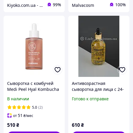
99%
100%
Kiyoko.com.ua - магазин товаров из Японии и Южной Кореи.
Malvacosm
Сыворотка с комбучей
Антивозрастная
Medi Peel Hyal Kombucha
сыворотка для лица с 24-
Tea-Tox Ampoule,50мл
К золотом Medi Peel,
В наличии
Готово к отправке
100мл
5.0
(2)
51
от
₴
/мес
510
₴
610
₴