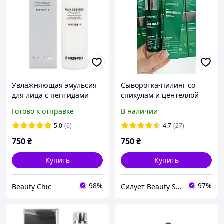
Увлажняющая эмульсия
Сыворотка-пилинг со
для лица с пептидами
спикулам и центеллой
Medi Peel Peptide 9 Aqua
Medi-Peel Phyto Cica Nol
Готово к отправке
В наличии
Essence Emulsion 250 мл
B5 3000 Shot, 50 мл
5.0
(6)
4.7
(27)
750
₴
750
₴
Купить
Купить
98%
97%
Beauty Chic
Силует Beauty Shop