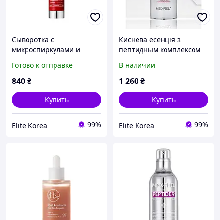
Сыворотка с
Киснева есенція з
микроспиркулами и
пептидным комплексом
коллагеном Red Lacto
Medi peel PEPTIDE 9
Готово к отправке
В наличии
Collagen 3000 Shot Serum
VOLUME ALL IN ONE
MEDI-PEEL, 50 мл (825152)
ESSENCE PRO, 100 мл
840
₴
1 260
₴
Купить
Купить
99%
99%
Elite Korea
Elite Korea