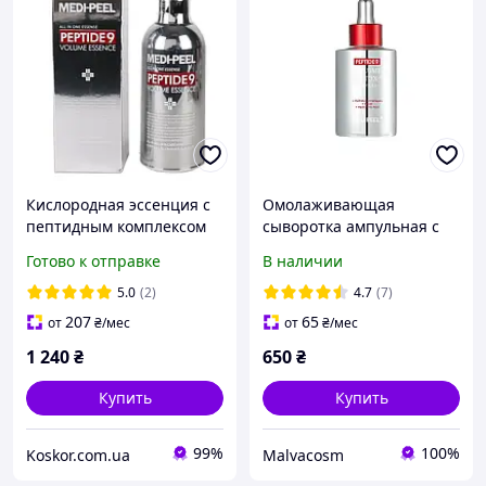
Кислородная эссенция с
Омолаживающая
пептидным комплексом
сыворотка ампульная с
MEDI-PEEL Peptide 9
пептидами Medi-Peel
Готово к отправке
В наличии
Volume Essence 100 мл
Peptide 9 Volume Biotox
Ampoule Pro 100 мл
5.0
(2)
4.7
(7)
207
65
от
₴
/мес
от
₴
/мес
1 240
₴
650
₴
Купить
Купить
99%
100%
Koskor.com.ua
Malvacosm