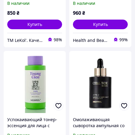
В наличии
В наличии
Phyto Exosome PDRN
Lifting Shot Ampoule
850
₴
960
₴
Купить
Купить
98%
99%
TM LeKol'. Качественная одежда для дома, сна и прогулок по доступным ценам. Опт и Розница.
Health and Beauty
Успокаивающий тонер-
Омолаживающая
эссенция для лица с
сыворотка ампульная со
PDRN и центеллой MEDI-
стволовыми клетками