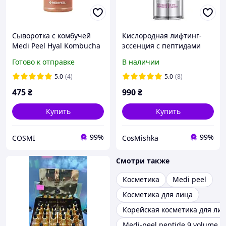
Сыворотка с комбучей
Кислородная лифтинг-
Medi Peel Hyal Kombucha
эссенция с пептидами
Tea-Tox Ampoule
Medi-Peel Peptide 9
Готово к отправке
В наличии
Volume Lifting All-In-One
Essence 100 ml
5.0
(4)
5.0
(8)
475
₴
990
₴
Купить
Купить
99%
99%
COSMI
CosMishka
Смотри также
Косметика
Medi peel
Косметика для лица
Корейская косметика для ли
Medi-peel peptide 9 volume e