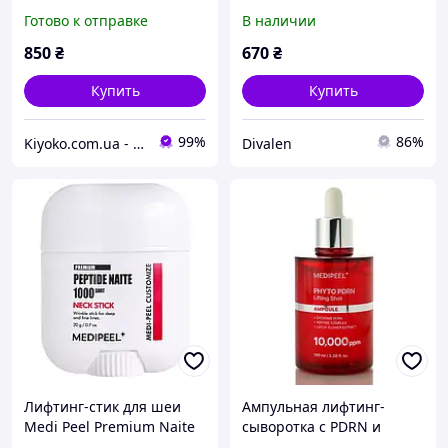
клетками Medi Peel Cell
Retinol Collagen Lifting
Готово к отправке
В наличии
Toxing Dermajours
Ampoule 50 ml
Emulsion 150 ml
850
₴
670
₴
Купить
Купить
99%
86%
Kiyoko.com.ua - магазин товаров из Японии и Южной Кореи.
Divalen
Лифтинг-стик для шеи
Ампульная лифтинг-
Medi Peel Premium Naite
сыворотка с PDRN и
Thread Neck Stick 20 г
экзосомами MEDI-PEEL