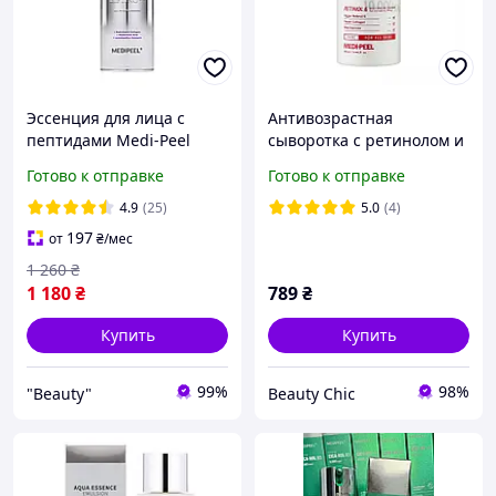
Эссенция для лица с
Антивозрастная
пептидами Medi-Peel
сыворотка с ретинолом и
Peptide 9 Volume Lifting
коллагеном Medi-Peel
Готово к отправке
Готово к отправке
All In One Essence Pro 100
Retinol Collagen Lifting
мл
Ampoule 50 ml
4.9
(25)
5.0
(4)
197
от
₴
/мес
1 260
₴
1 180
₴
789
₴
Купить
Купить
99%
98%
"Beauty"
Beauty Chic