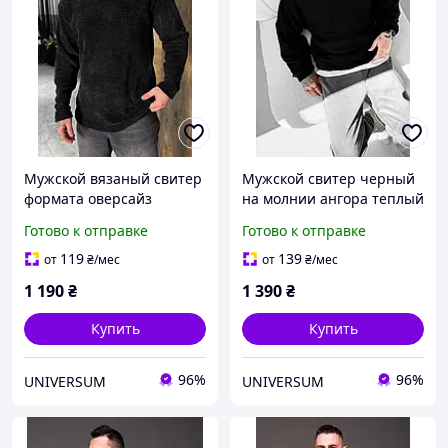
Мужской вязаный свитер
Мужской свитер черный
формата оверсайз
на молнии ангора теплый
черный (плюш)
Готово к отправке
Готово к отправке
119
139
от
₴
/мес
от
₴
/мес
1 190
₴
1 390
₴
Купить
Купить
96%
96%
UNIVERSUM
UNIVERSUM