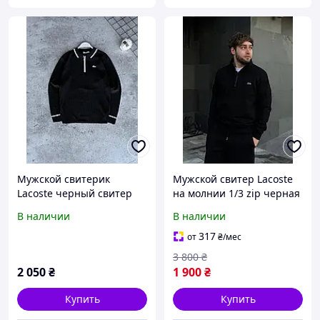
Мужской свитерик
Мужской свитер Lacoste
Lacoste черный свитер
на молнии 1/3 zip черная
мужской лакоста черный
кофта Лакост
В наличии
В наличии
317
от
₴
/мес
3 800
₴
2 050
₴
1 900
₴
Купить
Купить