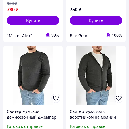
930
₴
780
₴
750
₴
Купить
Купить
99%
100%
"Mister Alex" — интернет-магазин мужской одежды
Bite Gear
Свитер мужской
Свитер мужской с
демисезонный Джемпер
воротником на молнии
вязанный Wandeng
демисезонный Кофта
Готово к отправке
Готово к отправке
(Венгрия) Черный L
вязанная Wandeng