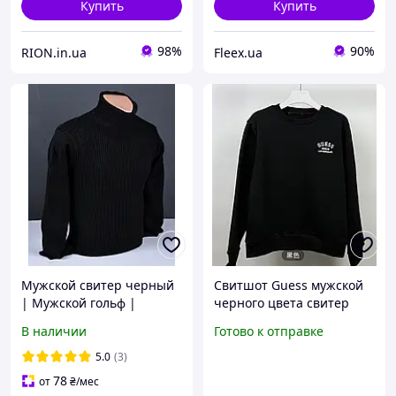
Купить
Купить
98%
90%
RION.in.ua
Fleex.ua
Мужской свитер черный
Свитшот Guess мужской
| Мужской гольф |
черного цвета свитер
Свитер под горло 9032
черный guess
В наличии
Готово к отправке
5.0
(3)
78
от
₴
/мес