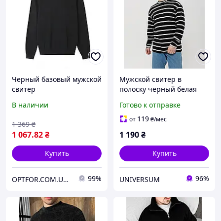
Черный базовый мужской
Мужской свитер в
свитер
полоску черный белая
полоса оверсайз
В наличии
Готово к отправке
демисезон
119
от
₴
/мес
1 369
₴
1 067
.82
₴
1 190
₴
Купить
Купить
99%
96%
OPTFOR.COM.UA - Будь первым вместе с нами!
UNIVERSUM