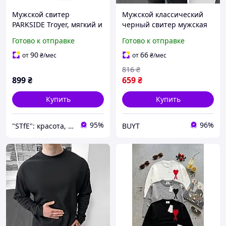
Мужской свитер
Мужской классический
PARKSIDE Troyer, мягкий и
черный свитер мужская
теплый флисовый
Кофта в Рубчик Оверсайз
Готово к отправке
Готово к отправке
черный XL (56/58)
Черная BUYT чоловічий
класичний чорний светр
90
66
от
₴
/мес
от
₴
/мес
чоловіча Кофта
816
₴
899
₴
659
₴
Купить
Купить
95%
96%
"STfE": красота, комфорт и удовольствие!
BUYT