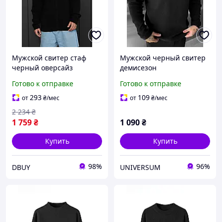
Мужской свитер стаф
Мужской черный свитер
черный оверсайз
демисезон
вязаный кофта Staff 99
Готово к отправке
Готово к отправке
black oversize DBUY
чоловічий светр стаф
293
109
от
₴
/мес
от
₴
/мес
чорний оверсайз
2 234
₴
вязаний кофта
1 759
₴
1 090
₴
Купить
Купить
98%
96%
DBUY
UNIVERSUM