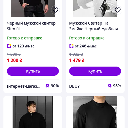
Черный мужской свитер
Мужской Свитер На
Slim fit
Змейке Черный Удобная
Однотонная Кофта DBUY
Готово к отправке
Готово к отправке
Чоловічий Светр На
Змійці Чорний Зручний
120
246
от
₴
/мес
от
₴
/мес
Однотонна Кофта
1 500
₴
1 932
₴
1 200
₴
1 479
₴
Купить
Купить
90%
98%
Інтернет-магазин Look 100 Clothes
DBUY