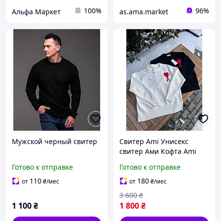
100%
96%
Альфа Маркет
as.ama.market
Мужской черный свитер
Свитер Ami Унисекс
свитер Ами Кофта Ami
Мужская одежда AMI
Готово к отправке
Готово к отправке
Свитер Ami paris
Мужской свитер Ami
110
180
от
₴
/мес
от
₴
/мес
Стильный свитер Ами
3 600
₴
1 100
₴
1 800
₴