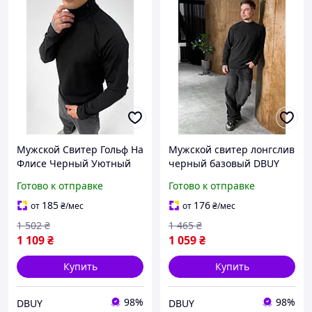
Мужской Свитер Гольф На
Мужской свитер лонгслив
Флисе Черный Уютный
черный базовый DBUY
DBUY Чоловіча Кофта
Чоловіча кофта лонгслів
Готово к отправке
Готово к отправке
Гольф На Флісі Чорна
чорний базовий
Затишна
185
176
от
₴
/мес
от
₴
/мес
1 502
₴
1 465
₴
1 109
₴
1 059
₴
Купить
Купить
98%
98%
DBUY
DBUY