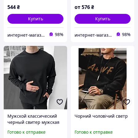
(Венгрия) Черный цвет L
544
₴
от
576
₴
Купить
Купить
98%
98%
интернет-магазин "Просто так"
интернет-магазин "Просто так"
Мужской классический
Чорний чоловічий светр
черный свитер мужская
Кофта в Рубчик Оверсайз
Готово к отправке
Готово к отправке
Черная Nextor чоловічий