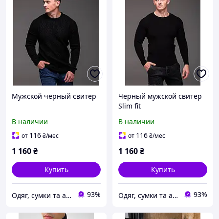
Мужской черный свитер
Черный мужской свитер
Slim fit
В наличии
В наличии
116
116
от
₴
/мес
от
₴
/мес
1 160
₴
1 160
₴
Купить
Купить
93%
93%
Одяг, сумки та аксесуари
Одяг, сумки та аксесуари