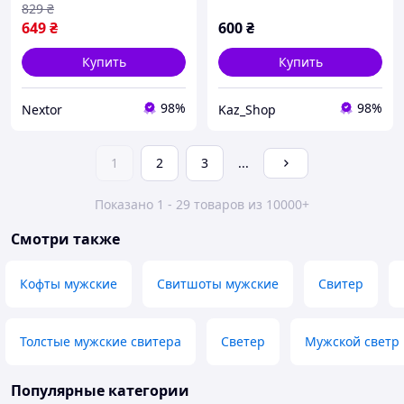
класичний чорний светр
829
₴
чоловіча Кофта
649
₴
600
₴
Купить
Купить
98%
98%
Nextor
Kaz_Shop
1
2
3
...
Показано 1 - 29 товаров из 10000+
Смотри также
Кофты мужские
Свитшоты мужские
Свитер
Толстые мужские свитера
Светер
Мужской светр
Популярные категории