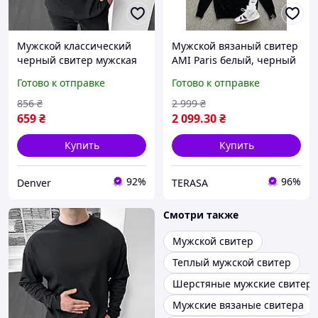
Мужской классический
Мужской вязаный свитер
черный свитер мужская
AMI Paris белый, черный
Кофта в Рубчик Оверсайз
и серый, оверсайз кофта
Готово к отправке
Готово к отправке
Черная Denver чоловічий
Ами Париж с логотипом
класичний чорний светр
сердце ко дню
856
₴
2 999
₴
чоловіча Кофта
влюбленных
659
₴
2 099
.30
₴
Купить
Купить
92%
96%
Denver
TERASA
Смотри также
Мужской свитер
Теплый мужской свитер
Шерстяные мужские свитера
Мужские вязаные свитера