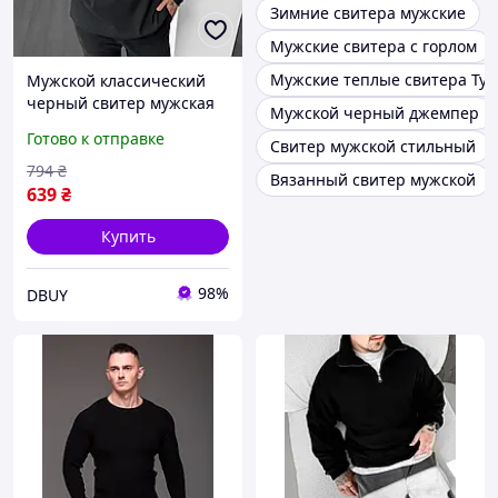
Зимние свитера мужские
Мужские свитера с горлом
Мужские теплые свитера Ту
Мужской классический
черный свитер мужская
Мужской черный джемпер
Кофта в Рубчик Оверсайз
Готово к отправке
Свитер мужской стильный
Черная DBUY чоловічий
класичний чорний светр
794
₴
Вязанный свитер мужской
чоловіча Кофта
639
₴
Купить
98%
DBUY