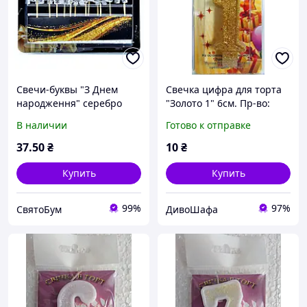
Свечи-буквы "З Днем
Свечка цифра для торта
народження" серебро
"Золото 1" 6см. Пр-во:
магическое
Украина.
В наличии
Готово к отправке
37
.50
₴
10
₴
Купить
Купить
99%
97%
СвятоБум
ДивоШафа