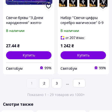
Свечи-буквы "З Днем
Набор "Свечи-цифры
народження" желто-
серебро магическое" 0-9
голубые
х 10 (100 шт)
В наличии
В наличии
207
от
₴
/мес
27
.44
₴
1 242
₴
Купить
Купить
99%
99%
СвятоБум
СвятоБум
1
2
3
...
Показано 1 - 29 товаров из 1000+
Смотри также