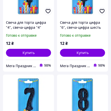
Свеча для торта цифра
Свеча для торта цифра
"4", свеча-цифра "4"
"6", свеча-цифра шесть
черная, блестящая
черная, блестящая
Готово к отправке
Готово к отправке
12
₴
12
₴
Купить
Купить
98%
98%
Мега Праздник – магазин аксессуаров для праздника и все для оформления воздушными шарами ОПТ.
Мега Праздник – магазин аксессуаров для праздника и все для оформления воздушными шарами ОПТ.