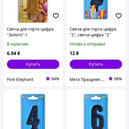
Свеча для торта цифра
Свеча для торта цифра
"Золото"-1
"2", свеча-цифра "2"
черная, блестящая
В наличии
Готово к отправке
6
.94
₴
12
₴
Купить
Купить
94%
98%
Pink Elephant
Мега Праздник – магазин аксессуаров для праздника и все для оформления воздушными шарами ОПТ.