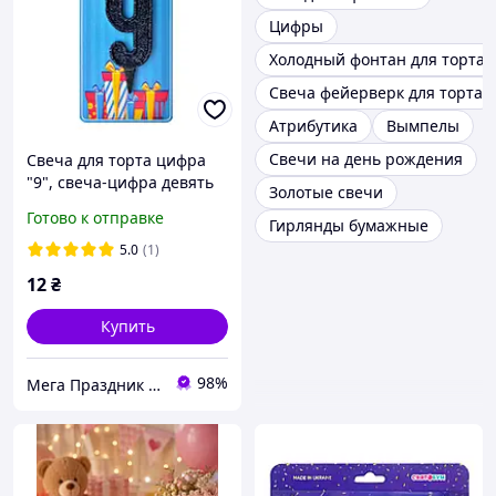
Цифры
Холодный фонтан для торта
Свеча фейерверк для торта
Атрибутика
Вымпелы
Свечи на день рождения
Свеча для торта цифра
"9", свеча-цифра девять
Золотые свечи
черная, блестящая
Готово к отправке
Гирлянды бумажные
5.0
(1)
12
₴
Купить
98%
Мега Праздник – магазин аксессуаров для праздника и все для оформления воздушными шарами ОПТ.