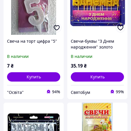
Свеча на торт цифра "5"
Свечи-буквы "З Днем
народження" золото
блеск
В наличии
В наличии
7
₴
35
.19
₴
Купить
Купить
94%
99%
"Освіта"
СвятоБум