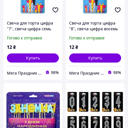
Свеча для торта цифра
Свеча для торта цифра
"7", свеча-цифра семь
"8", свеча-цифра восемь
черная, блестящая
черная, блестящая
Готово к отправке
Готово к отправке
12
₴
12
₴
Купить
Купить
98%
98%
Мега Праздник – магазин аксессуаров для праздника и все для оформления воздушными шарами ОПТ.
Мега Праздник – магазин аксессуаров для праздника и все для оформления воздушными шарами ОПТ.