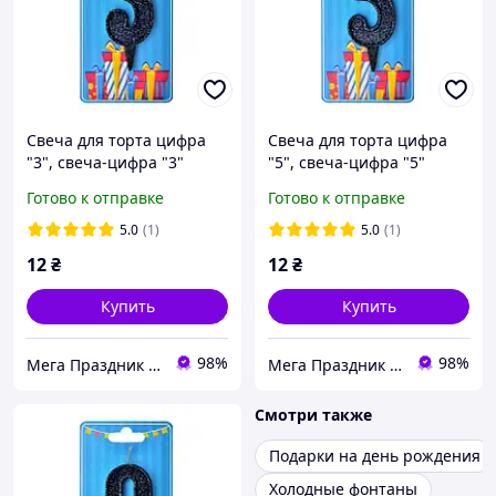
Свеча для торта цифра
Свеча для торта цифра
"3", свеча-цифра "3"
"5", свеча-цифра "5"
черная, блестящая
черная, блестящая
Готово к отправке
Готово к отправке
5.0
(1)
5.0
(1)
12
₴
12
₴
Купить
Купить
98%
98%
Мега Праздник – магазин аксессуаров для праздника и все для оформления воздушными шарами ОПТ.
Мега Праздник – магазин аксессуаров для праздника и все для оформления воздушными шарами ОПТ.
Смотри также
Подарки на день рождения
Холодные фонтаны