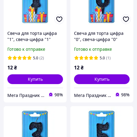
Свеча для торта цифра
Свеча для торта цифра
"1", свеча-цифра "1"
"0", свеча-цифра "0"
черная, блестящая
черная, блестящая
Готово к отправке
Готово к отправке
5.0
(2)
5.0
(1)
12
₴
12
₴
Купить
Купить
98%
98%
Мега Праздник – магазин аксессуаров для праздника и все для оформления воздушными шарами ОПТ.
Мега Праздник – магазин аксессуаров для праздника и все для оформления воздушными шарами ОПТ.