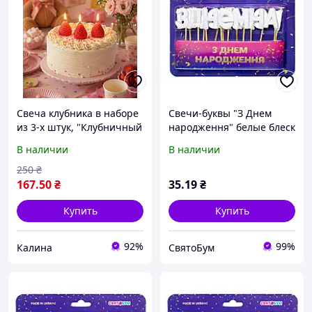
Свеча клубника в наборе
Свечи-буквы "З Днем
из 3-х штук, "Клубничный
народження" белые блеск
соблазн", пчелиный воск
В наличии
В наличии
250
₴
167
.50
₴
35
.19
₴
Купить
Купить
92%
99%
Калина
СвятоБум