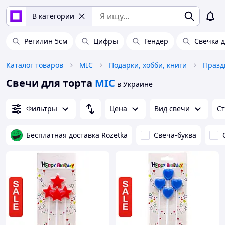
В категории
Регилин 5см
Цифры
Гендер
Свечка д
Каталог товаров
MIC
Подарки, хобби, книги
Празд
Свечи для торта
MIC
в Украине
Фильтры
Цена
Вид свечи
Ст
Бесплатная доставка Rozetka
Свеча-буква