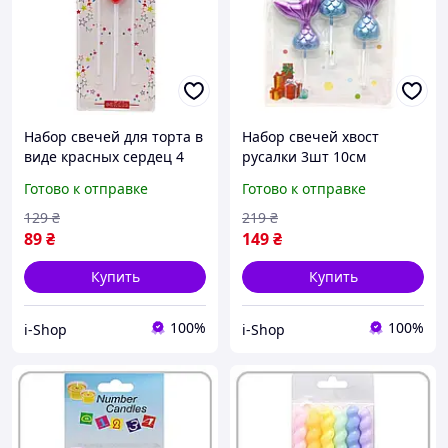
Набор свечей для торта в
Набор свечей хвост
виде красных сердец 4
русалки 3шт 10см
штуки с держателями для
фиолетово-голубые
Готово к отправке
Готово к отправке
дня рождения и
перламутровые для торта
годовщины
девочке на день
129
₴
219
₴
рождения
89
₴
149
₴
Купить
Купить
100%
100%
i-Shop
i-Shop