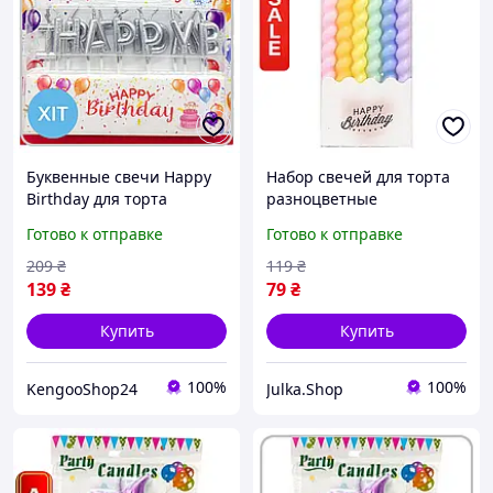
Буквенные свечи Happy
Набор свечей для торта
Birthday для торта
разноцветные
серебряного цвета 2.5 см
спиральные пастельные
Готово к отправке
Готово к отправке
элементы декора на день
6 штук для дня рождения
рождения
и праздника
209
₴
119
₴
139
₴
79
₴
Купить
Купить
100%
100%
KengooShop24
Julka.Shop