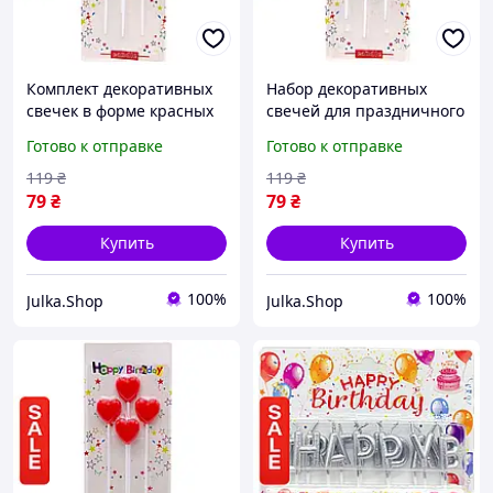
Комплект декоративных
Набор декоративных
свечек в форме красных
свечей для праздничного
звездочек 4 штуки для
торта синие сердечки 4
Готово к отправке
Готово к отправке
торта к любому
штуки на день рождения
празднику
119
₴
119
₴
79
₴
79
₴
Купить
Купить
100%
100%
Julka.Shop
Julka.Shop