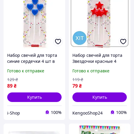
Набор свечей для торта
Набор свечей для торта
синие сердечки 4 шт в
Звездочки красные 4
форме сердца на день
штуки праздничные
Готово к отправке
Готово к отправке
рождения декор для
яркие для дня рождения
праздника
и декора
129
₴
119
₴
89
₴
79
₴
Купить
Купить
100%
100%
i-Shop
KengooShop24