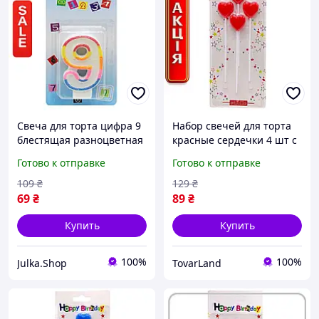
Свеча для торта цифра 9
Набор свечей для торта
блестящая разноцветная
красные сердечки 4 шт с
декоративная
держателями для дня
Готово к отправке
Готово к отправке
праздничная на день
рождения и годовщины
рождения и юбилей
109
₴
129
₴
69
₴
89
₴
Купить
Купить
100%
100%
Julka.Shop
TovarLand