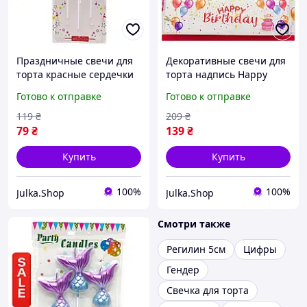
Праздничные свечи для
Декоративные свечи для
торта красные сердечки
торта надпись Happy
4 штуки на день
Birthday серебро 2.5 см
Готово к отправке
Готово к отправке
рождения или годовщину
праздничный аксессуар
с подставками
на день рождения
119
₴
209
₴
79
₴
139
₴
Купить
Купить
100%
100%
Julka.Shop
Julka.Shop
Смотри также
Регилин 5см
Цифры
Гендер
Свечка для торта