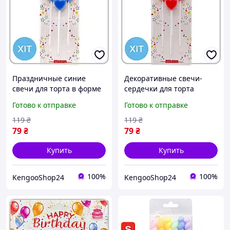
Праздничные синие
Декоративные свечи-
свечи для торта в форме
сердечки для торта
сердечек 4 штуки для
красные 4 шт с
Готово к отправке
Готово к отправке
украшения дня рождения
креплениями на день
рождения и годовщину
119
₴
119
₴
79
₴
79
₴
Купить
Купить
100%
100%
KengooShop24
KengooShop24