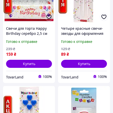
Свечи для торта Happy
Четыре красные свечи-
Birthday серебро 2,5 см
звезды для оформления
свечки буквы для торта
праздничного десерта
Готово к отправке
Готово к отправке
надпись на день
или торта на любое
рождения
событие
239
₴
129
₴
159
₴
89
₴
Купить
Купить
100%
100%
TovarLand
TovarLand