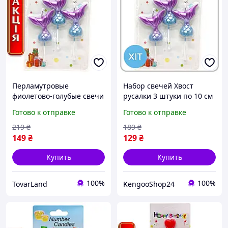
Перламутровые
Набор свечей Хвост
фиолетово-голубые свечи
русалки 3 штуки по 10 см
Хвост русалки 3 шт 10 см
фиолетово-голубые
Готово к отправке
Готово к отправке
для торта на день
перламутровые для дня
рождения
рождения
219
₴
189
₴
149
₴
129
₴
Купить
Купить
100%
100%
TovarLand
KengooShop24