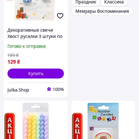
Праздник
Классика
Мемуары Воспоминания
Декоративные свечи
Хвост русалки 3 штуки по
10 см перламутровые
Готово к отправке
фиолетово-голубые для
торта девочке
189
₴
129
₴
Купить
100%
Julka.Shop