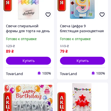
Свечи спиральной
Свеча Цифра 9
формы для торта на день
блестящая разноцветная
рождения набор из 6
декоративная для
Готово к отправке
Готово к отправке
разноцветных
праздничного торта на
пастельных штук
день рождения и юбилей
129
₴
119
₴
89
₴
79
₴
Купить
Купить
100%
100%
TovarLand
TovarLand