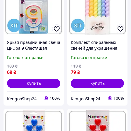
Яркая праздничная свеча
Комплект спиральных
Цифра 9 блестящая
свечей для украшения
разноцветная для
праздничного торта 6
Готово к отправке
Готово к отправке
украшения торта на день
штук яркие пастельные
рождения и юбилей
цвета
109
₴
119
₴
69
₴
79
₴
Купить
Купить
100%
100%
KengooShop24
KengooShop24