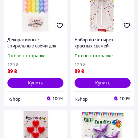
Декоративные
Набор из четырех
спиральные свечи для
красных свечей-
праздничного торта
звездочек для украшения
Готово к отправке
Готово к отправке
набор 6 штук
праздничного торта на
разноцветные пастель
день рождения
129
₴
129
₴
89
₴
89
₴
Купить
Купить
100%
100%
i-Shop
i-Shop