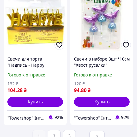
Свечи для торта
Свечи в наборе 3шт*10см
"Надпись - Happy
"Хвост русалки"
Birthday" золото
Комбинированный
Готово к отправке
Готово к отправке
Комбинированный
Разноцветный (300884)
Золотой (300881)
132
₴
120
₴
104
.28
₴
94
.80
₴
Купить
Купить
92%
92%
"Towershop" Інтернет-магазин
"Towershop" Інтернет-магазин
1
2
3
...