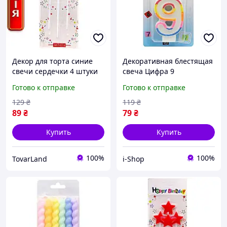
Декор для торта синие
Декоративная блестящая
свечи сердечки 4 штуки
свеча Цифра 9
оригинальное украшение
разноцветная для
Готово к отправке
Готово к отправке
на день рождения
украшения торта на день
рождения и юбилей
129
₴
119
₴
89
₴
79
₴
Купить
Купить
100%
100%
TovarLand
i-Shop