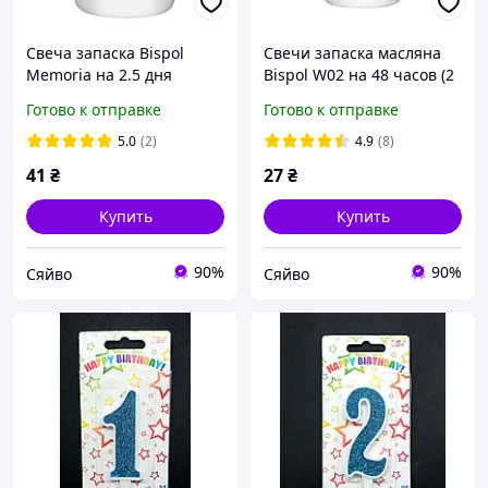
Свеча запаска Bispol
Свечи запаска масляна
Memoria на 2.5 дня
Bispol W02 на 48 часов (2
дня)
Готово к отправке
Готово к отправке
5.0
(2)
4.9
(8)
41
₴
27
₴
Купить
Купить
90%
90%
Сяйво
Сяйво