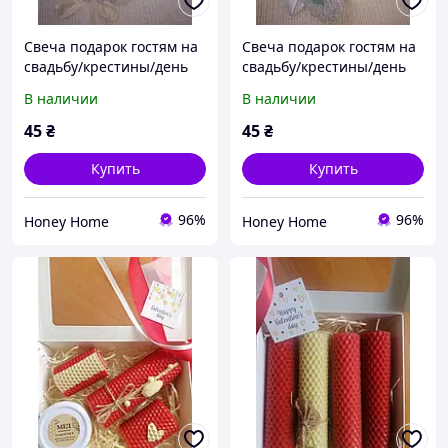
Свеча подарок гостям на
Свеча подарок гостям на
свадьбу/крестины/день
свадьбу/крестины/день
рождения
рождения
В наличии
В наличии
45
₴
45
₴
Купить
Купить
96%
96%
Honey Home
Honey Home