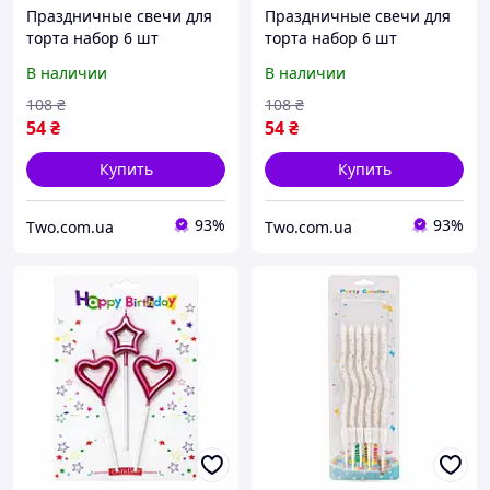
Праздничные свечи для
Праздничные свечи для
торта набор 6 шт
торта набор 6 шт
декоративные на день
декоративные на день
В наличии
В наличии
рождения Бутылка с 4
рождения Бутылка с
бокалами Коричневый
бокалами Коричневый
108
₴
108
₴
54
₴
54
₴
Купить
Купить
93%
93%
Two.com.ua
Two.com.ua