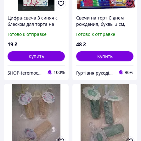
Цифра-свеча 3 синяя с
Свечи на торт С днем
блеском для торта на
рождения, буквы 3 см,
день рождения
разные цвета (за уп)
Готово к отправке
Готово к отправке
19
₴
48
₴
Купить
Купить
100%
96%
SHOP-teremochek Интернет магазин
Гуртівня рукоділля та декору "Т.Р.О.Н"