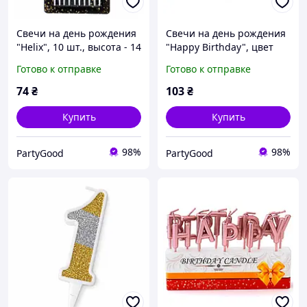
Свечи на день рождения
Свечи на день рождения
"Helix", 10 шт., высота - 14
"Happy Birthday", цвет
см
золото, набор 13 шт
Готово к отправке
Готово к отправке
74
₴
103
₴
Купить
Купить
98%
98%
PartyGood
PartyGood