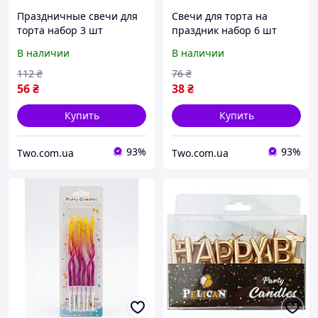
Праздничные свечи для
Свечи для торта на
торта набор 3 шт
праздник набор 6 шт
декоративные на день
декоративные на день
В наличии
В наличии
рождения 2 серца и
рождения волнистые
звезда Розовый
Белый с Золотистым
112
₴
76
₴
56
₴
38
₴
Купить
Купить
93%
93%
Two.com.ua
Two.com.ua