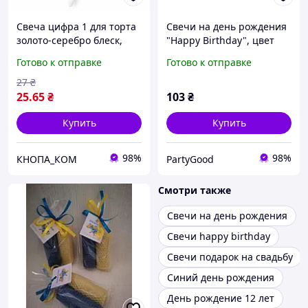
Свеча цифра 1 для торта
Свечи на день рождения
золото-серебро блеск,
"Happy Birthday", цвет
праздничная свеча на
розовое золото, набор 13
Готово к отправке
Готово к отправке
день рождения
шт
27
₴
25
.65
₴
103
₴
Купить
Купить
98%
98%
КНОПА_КОМ
PartyGood
Смотри также
Свечи на день рождения
Свечи happy birthday
Свечи подарок на свадьбу
Синий день рождения
День рождение 12 лет