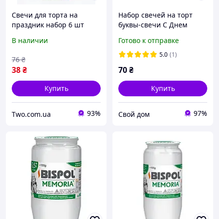
Свечи для торта на
Набор свечей на торт
праздник набор 6 шт
буквы-свечи С Днем
декоративные на день
Рождения "Happy
В наличии
Готово к отправке
рождения волнистые
Birthday" Pelican разные
градиент Розовый с
цвета
5.0
(1)
76
₴
Желтым
868501/868502/868509/86
38
₴
70
₴
8503
Купить
Купить
93%
97%
Two.com.ua
Свой дом