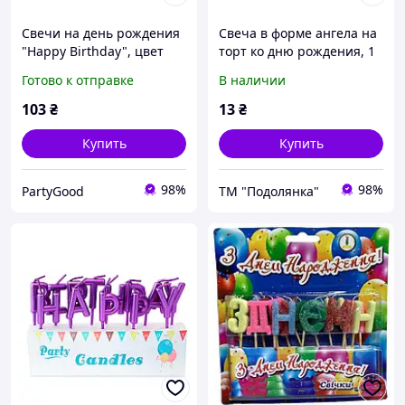
Свечи на день рождения
Свеча в форме ангела на
"Happy Birthday", цвет
торт ко дню рождения, 1
серебро, набор 13 шт
шт.
Готово к отправке
В наличии
103
₴
13
₴
Купить
Купить
98%
98%
PartyGood
ТМ "Подолянка"