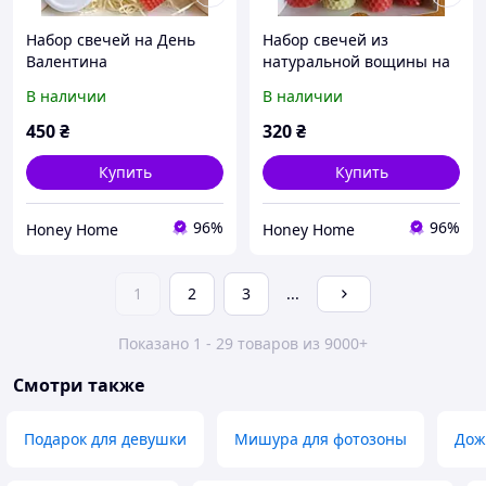
Набор свечей на День
Набор свечей из
Валентина
натуральной вощины на
День Влюбленных
В наличии
В наличии
450
₴
320
₴
Купить
Купить
96%
96%
Honey Home
Honey Home
1
2
3
...
Показано 1 - 29 товаров из 9000+
Смотри также
Подарок для девушки
Мишура для фотозоны
Дож