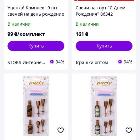
Уценка! Комплект 9 шт.
Свечи на торт "С Днем
свечей на день рождение
Рождения" 86342
1 год свеча единичка с
В наличии
В наличии
короной
99
₴/комплект
161
₴
Купить
Купить
94%
94%
STOKS Интернет магазин стокового товара с Европы и США
Іграшки оптом