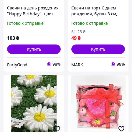
Свечи на день рождения
Свечи на торт С днем
"Happy Birthday", цвет
рождения, буквы 3 см,
фиолетовый, набор 13 шт
разные цвета (за уп)
Готово к отправке
Готово к отправке
61
.25
₴
103
₴
49
₴
Купить
Купить
98%
98%
PartyGood
MARK