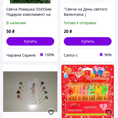
Свеча Ромашка 55х55мм
"Свечи на День святого
Подарок комплимент на
Валентина |
свадьбу, дни рождения,8
Романтические свечи в
В наличии
Готово к отправке
марта
форме сердца | Подарок
на 14 февраля | Набор
50
₴
20
₴
свечей д
Купить
Купить
100%
96%
Чарівна Скриня
Camis-c