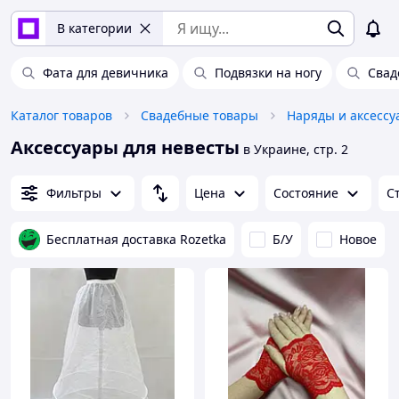
В категории
Фата для девичника
Подвязки на ногу
Свад
Каталог товаров
Свадебные товары
Наряды и аксессу
Аксессуары для невесты
в Украине, стр. 2
Фильтры
Цена
Состояние
С
Бесплатная доставка Rozetka
Б/У
Новое