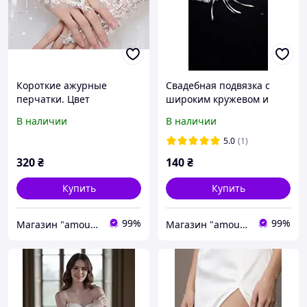
Короткие ажурные
Свадебная подвязка с
перчатки. Цвет
широким кружевом и
молочный.
стразой-сердцем Белая
В наличии
В наличии
Красивая подвязка для
невесты на ногу
5.0
(1)
320
₴
140
₴
Купить
Купить
99%
99%
Магазин "amourshop.net" (Амуршоп)
Магазин "amourshop.net" (Амуршоп)