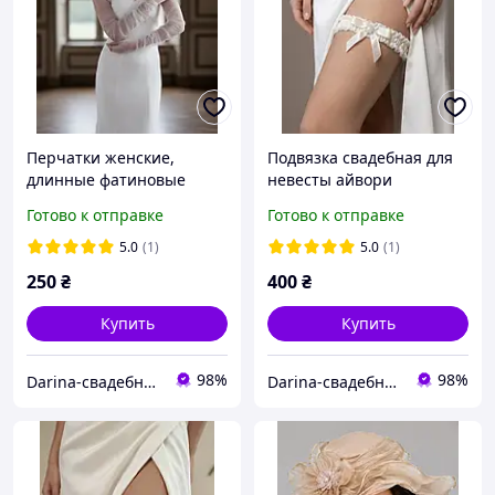
Перчатки женские,
Подвязка свадебная для
длинные фатиновые
невесты айвори
перчатки, в наличии есть
Готово к отправке
Готово к отправке
в белом, молочном,
айвори
5.0
(1)
5.0
(1)
250
₴
400
₴
Купить
Купить
98%
98%
Darina-свадебные аксессуары для невесты
Darina-свадебные аксессуары для невесты