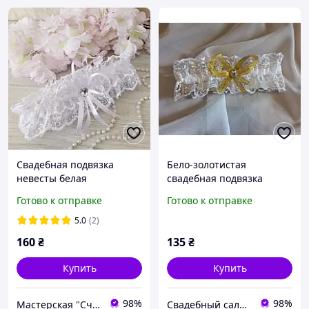
Свадебная подвязка
Бело-золотистая
невесты белая
свадебная подвязка
невесты
Готово к отправке
Готово к отправке
5.0
(2)
160
₴
135
₴
Купить
Купить
98%
98%
Мастерская "Счастливы вместе"
Свадебный салон "ПРИНЦЕССА"