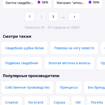
98%
99%
Darina-свадебные аксессуары для невесты
Магазин "amourshop.net" (Амуршоп)
1
2
3
...
Показано 30 - 58 товаров из 2000+
Смотри также
Свадебная шубка белая
Повязки на ногу невесте
Подвязка свадебная
Золотая веточка в волосы
Ор
Популярные производители
Собственное производство
Принцесса
Без бренд
Creative
No brand
Сорока
Okl
Floretta