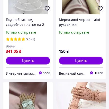
Подъюбник под
Мереживні червоні міні-
свадебное платье на 2
рукавички
кольца MI00002-2
Готово к отправке
Готово к отправке
криналин
5.0
(1)
359
₴
341
.05
₴
150
₴
Купить
Купить
99%
100%
Интернет магазин BLAGOY-ART
Весільний салон «Ніколь»