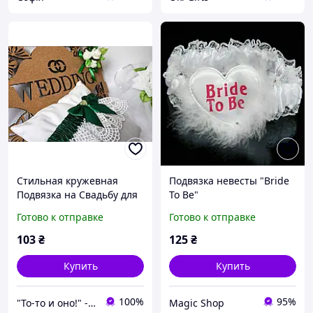
Стильная кружевная
Подвязка невесты "Bride
Подвязка на Свадьбу для
To Be"
Невесты, Зеленая, 403
Готово к отправке
Готово к отправке
103
₴
125
₴
Купить
Купить
100%
95%
"То-то и оно!" - Мультимаркет праздника
Magic Shop