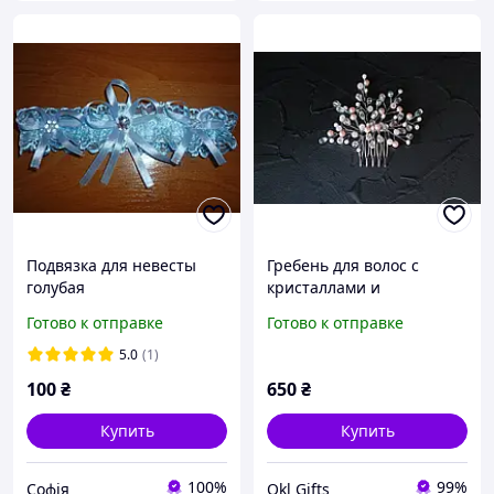
Подвязка для невесты
Гребень для волос с
голубая
кристаллами и
жемчужными бусинами
Готово к отправке
Готово к отправке
розово-прозрачный 230
Об
5.0
(1)
100
₴
650
₴
Купить
Купить
100%
99%
Софія
Okl Gifts