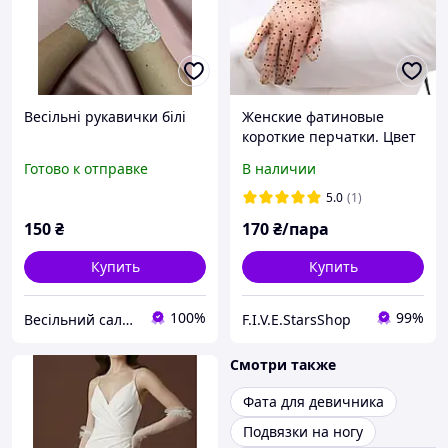
Весільні рукавички білі
Женские фатиновые
короткие перчатки. Цвет
БЕЖЕВЫЙ с ЧЕРНЫМ
Готово к отправке
В наличии
горошком.
5.0
(1)
150
₴
170
₴/пара
Купить
Купить
100%
99%
Весільний салон «Ніколь»
F.I.V.E.StarsShop
Смотри также
Фата для девичника
Подвязки на ногу