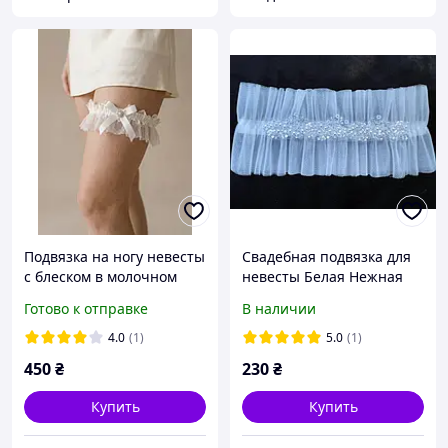
Подвязка на ногу невесты
Свадебная подвязка для
с блеском в молочном
невесты Белая Нежная
цвете.
свадебная подвязка на
Готово к отправке
В наличии
ногу Подвязка для невест
4.0
(1)
5.0
(1)
450
₴
230
₴
Купить
Купить