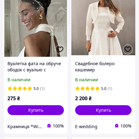
Вуалетка фата на обруче
Свадебное болеро
ободок с вуалью с
кашемир
жемчугом белая
В наличии
В наличии
свадебное
5.0
(1)
5.0
(1)
275
₴
2 200
₴
Купить
Купить
100%
100%
Крамниця *Wishes*
E-wedding