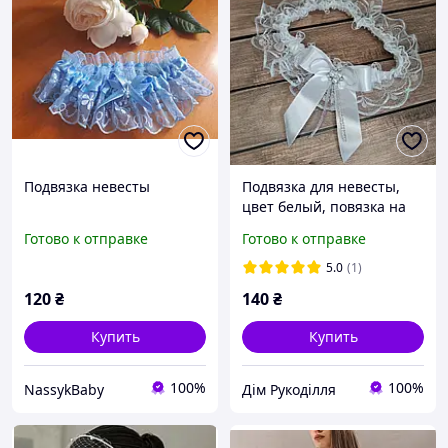
Подвязка невесты
Подвязка для невесты,
цвет белый, повязка на
ногу с кружевом Подвязка
Готово к отправке
Готово к отправке
на ногу невесты Белая
свадебная
5.0
(1)
120
₴
140
₴
Купить
Купить
100%
100%
NassykBaby
Дім Рукоділля