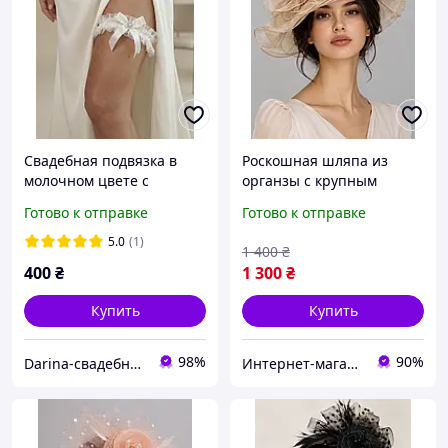
Свадебная подвязка в
Роскошная шляпа из
молочном цвете с
органзы с крупным
бантиком
цветком для свадеб и
Готово к отправке
Готово к отправке
вечеринок бежевого
цвета
5.0
(1)
1 400
₴
400
₴
1 300
₴
Купить
Купить
98%
90%
Darina-свадебные аксессуары для невесты
Интернет-магазин "Кларисса"