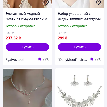
Элегантный модный
Набор украшений с
чокер из искусственного
искусственным жемчугом
жемчуга с цепочкой на
и стразами Чокер и
Готово к отправке
Готово к отправке
спине
браслет Элегантный
комплект женских
349
₴
399
₴
украшений
237
.32
₴
299
₴
Купить
Купить
99%
99%
Syaivovtobi
"DailyMood": Интернет-магазин аксессуаров и товаров для повседневного использования