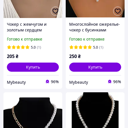
Чокер с жемчугом и
Многослойное ожерелье-
золотым сердцем
чокер с бусинками
искусственного жемчуга в
Готово к отправке
Готово к отправке
золотом цвете
5.0
(1)
5.0
(1)
205
₴
250
₴
Купить
Купить
96%
96%
Mybeauty
Mybeauty