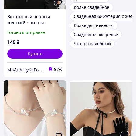
Колье свадебное
Свадебная бижутерия с жем
Винтажный чёрный
женский чокер во
Колье для невесты
французском стиле с
Готово к отправке
Свадебное ожерелье
лентой и искусственным
жемчугом.
149
₴
Чокер свадебный
Купить
97%
МоДнА ЦуКеРоЧкА