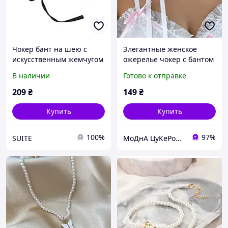
Чокер бант на шею с
Элегантные женское
искусственным жемчугом
ожерелье чокер с бантом
и черной
из искусственного
В наличии
Готово к отправке
лентой,Регулируемая
жемчуга. Белый чокер на
длина от 30 до 38 см.
шею.
209
₴
149
₴
Купить
Купить
100%
97%
SUITE
МоДнА ЦуКеРоЧкА