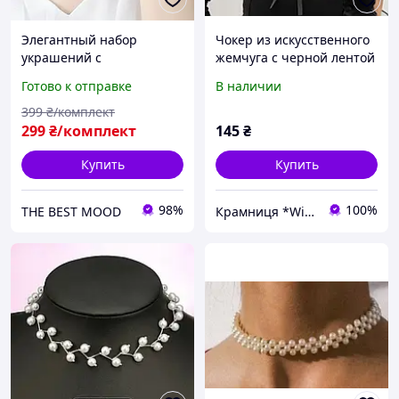
Элегантный набор
Чокер из искусственного
украшений с
жемчуга с черной лентой
искусственным жемчугом
Готово к отправке
В наличии
и стразами чокер и
браслет
399
₴/комплект
299
₴/комплект
145
₴
Купить
Купить
98%
100%
THE BEST MOOD
Крамниця *Wishes*