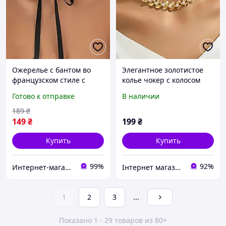
Ожерелье с бантом во
Элегантное золотистое
французском стиле с
колье чокер с колосом
искусственным жемчугом
пшеницы и
Готово к отправке
В наличии
N-1011
искусственным жемчугом
стильное женское
189
₴
украшение в винтажном
149
₴
199
₴
дизайне универ
Купить
Купить
99%
92%
Интернет-магазин FlashBuy
Інтернет магазин S-Pool
1
2
3
...
Показано 1 - 29 товаров из 80+