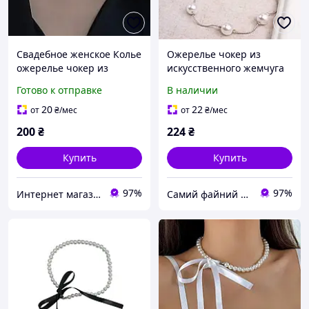
Свадебное женское Колье
Ожерелье чокер из
ожерелье чокер из
искусственного жемчуга
неровного жемчуга
Готово к отправке
В наличии
20
22
от
₴
/мес
от
₴
/мес
200
₴
224
₴
Купить
Купить
97%
97%
Интернет магазин аксессуаров АЛЬПАКА
Самий файний магазин