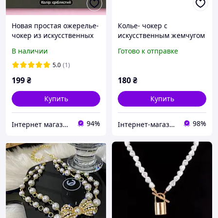
Новая простая ожерелье-
Колье- чокер с
чокер из искусственных
искусственным жемчугом
жемчуга в пляжном
В наличии
Готово к отправке
стиле, идеально подходит
для женщин
5.0
(1)
199
₴
180
₴
Купить
Купить
94%
98%
Інтернет магазин KupiPartu
Інтернет-магазин ARIShop