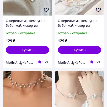
Ожерелье из жемчуга с
Ожерелье из жемчуга с
бабочкой, чокер из
бабочкой, чокер из
искусственного жемчуга с
искусственного жемчуга с
Готово к отправке
Готово к отправке
подвеской в виде белой
подвеской в виде розовой
бабочки.
бабочки.
129
₴
129
₴
Купить
Купить
97%
97%
МоДнА ЦуКеРоЧкА
МоДнА ЦуКеРоЧкА