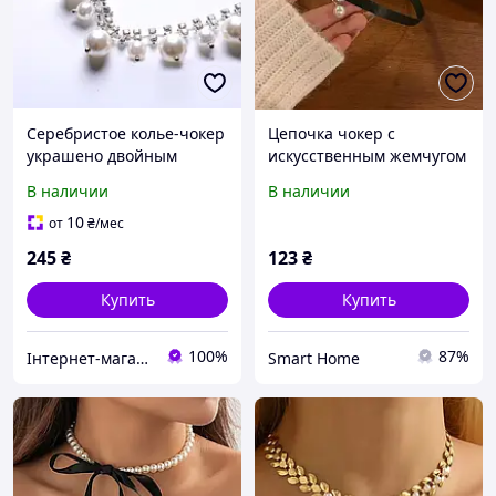
Серебристое колье-чокер
Цепочка чокер с
украшено двойным
искусственным жемчугом
рядом кристаллов и
и регулируемой
В наличии
В наличии
подвесками из
застежкой на карабине,
искусственного жемчуга
Черный
10
от
₴
/мес
245
₴
123
₴
Купить
Купить
100%
87%
Інтернет-магазин Сорока www.soroka.me
Smart Home