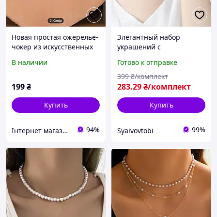
Новая простая ожерелье-
Элегантный набор
чокер из искусственных
украшений с
жемчуга в пляжном
искусственным жемчугом
В наличии
Готово к отправке
стиле, идеально подходит
и стразами чокер и
для женщин
браслет
399
₴/комплект
199
₴
283
.29
₴/комплект
Купить
Купить
94%
99%
Інтернет магазин KupiPartu
Syaivovtobi