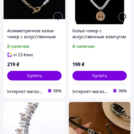
Асимметричное колье-
Колье-чокер с
чокер с искусственным
искусственным жемчугом
жемчугом в золотом
и монетой в золотом
В наличии
В наличии
цвете
цвете
22
от
₴
/мес
219
₴
199
₴
Купить
Купить
98%
98%
Інтернет-магазин ARIShop
Інтернет-магазин ARIShop