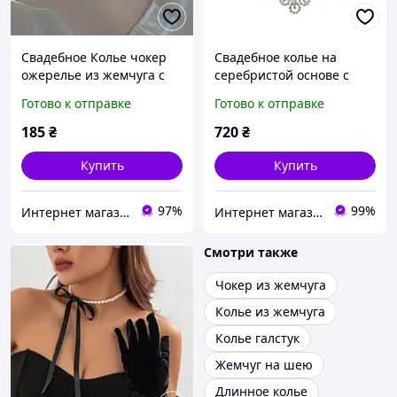
Свадебное Колье чокер
Свадебное колье на
ожерелье из жемчуга с
серебристой основе с
кулоном бабочка
искусственным жемчугом
Готово к отправке
Готово к отправке
BLAGOY-ART NL07062-1
185
₴
720
₴
Купить
Купить
97%
99%
Интернет магазин аксессуаров АЛЬПАКА
Интернет магазин BLAGOY-ART
Смотри также
Чокер из жемчуга
Колье из жемчуга
Колье галстук
Жемчуг на шею
Длинное колье