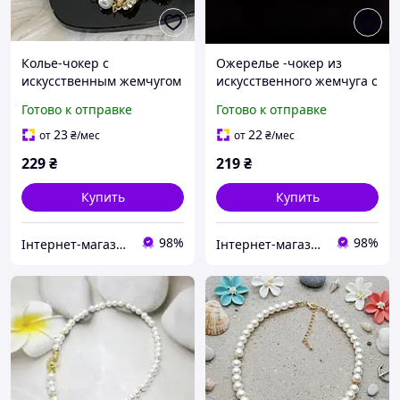
Колье-чокер с
Ожерелье -чокер из
искусственным жемчугом
искусственного жемчуга с
и подвеской в форме
подвеской
Готово к отправке
Готово к отправке
банта
23
22
от
₴
/мес
от
₴
/мес
229
₴
219
₴
Купить
Купить
98%
98%
Інтернет-магазин ARIShop
Інтернет-магазин ARIShop