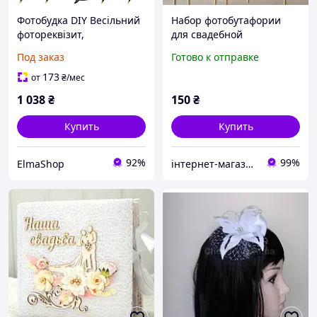
Фотобудка DIY Весільний
Набор фотобутафории
фотореквізит,
для свадебной
фотокоробка, аксесуари
фотосессии -20
Под заказ
Готово к отправке
до дня народження, фото
предметов
реквізит, аксесуари для
173
от
₴
/мес
вечірок,
1 038
₴
150
₴
Купить
Купить
92%
99%
ElmaShop
інтернет-магазин "ФАНТИК"