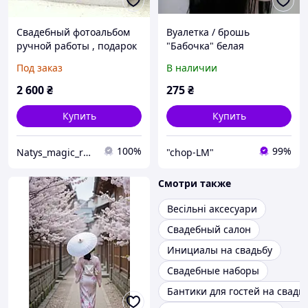
Свадебный фотоальбом
Вуалетка / брошь
ручной работы , подарок
"Бабочка" белая
молодоженам , подарок
Под заказ
В наличии
на годовщину свадьбы
2 600
₴
275
₴
Купить
Купить
100%
99%
Natys_magic_room
"chop-LM"
Смотри также
Весільні аксесуари
Свадебный салон
Инициалы на свадьбу
Свадебные наборы
Бантики для гостей на свадь