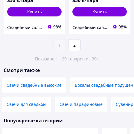
350
₴/пара
350
₴/пара
Купить
Купить
98%
98%
Свадебный салон "ПРИНЦЕССА"
Свадебный салон "ПРИНЦЕССА"
1
2
Показано 1 - 29 товаров из 30+
Смотри также
Свечи свадебные высокие
Бокалы свадебные подушеч
Свечи для свадьбы
Свечи парафиновые
Сувенирн
Популярные категории