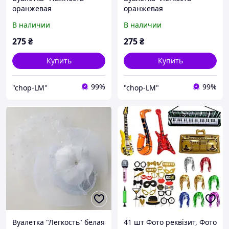
оранжевая
оранжевая
В наличии
В наличии
275
₴
275
₴
Купить
Купить
99%
99%
"chop-LM"
"chop-LM"
Вуалетка "Легкость" белая
41 шт Фото реквізит, Фото