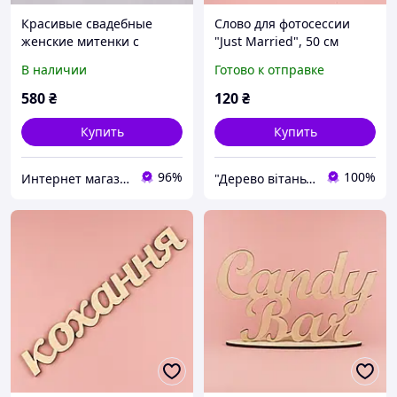
Красивые свадебные
Слово для фотосессии
женские митенки с
"Just Married", 50 см
кружевои и бантом.
В наличии
Готово к отправке
580
₴
120
₴
Купить
Купить
96%
100%
Интернет магазин "Elitmoda"
"Дерево вітань", інтернет-магазин