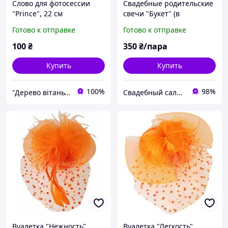
Слово для фотосессии
Свадебные родительские
"Prince", 22 см
свечи "Букет" (в
ассортименте)
Готово к отправке
Готово к отправке
100
₴
350
₴/пара
Купить
Купить
100%
98%
"Дерево вітань", інтернет-магазин
Свадебный салон "ПРИНЦЕССА"
Вуалетка "Нежность"
Вуалетка "Легкость"