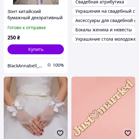
Свадебная атрибутика
Украшения на свадебный ст
Зонт китайский
бумажный декоративный
Аксессуары для свадебной ф
для фотосессий и декора,
Готово к отправке
Бокалы жениха и невесты
60 см (Белый)
250
₴
Украшение стола молодожен
Купить
100%
BlackAnnabell_candles