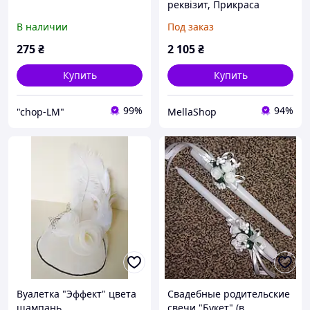
реквізит, Прикраса
реквізит, Весілля
В наличии
Под заказ
Фоторамка Весільні
аксесуари День
275
₴
2 105
₴
народження Випускний
Різдво
Купить
Купить
99%
94%
"chop-LM"
MellaShop
Вуалетка "Эффект" цвета
Свадебные родительские
шампань
свечи "Букет" (в