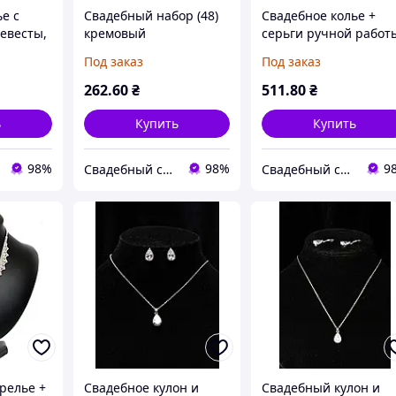
е с
Свадебный набор (48)
Свадебное колье +
евесты,
кремовый
серьги ручной работ
. 38)
(Кол-111)
Под заказ
Под заказ
262
.60
₴
511
.80
₴
ь
Купить
Купить
98%
98%
9
Свадебный салон "ПРИНЦЕССА"
Свадебный салон "ПРИНЦЕССА"
релье +
Свадебное кулон и
Свадебный кулон и