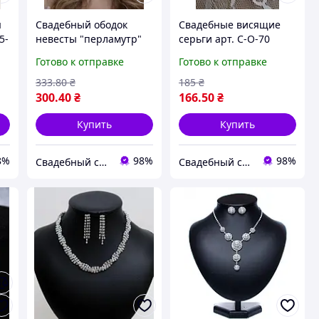
я
Свадебный ободок
Свадебные висящие
5-
невесты "перламутр"
серьги арт. С-О-70
(Б-О-38)
Готово к отправке
Готово к отправке
333
.80
₴
185
₴
300
.40
₴
166
.50
₴
Купить
Купить
8%
98%
98%
Свадебный салон "ПРИНЦЕССА"
Свадебный салон "ПРИНЦЕССА"