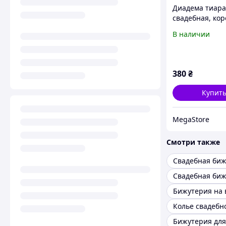
Диадема тиара
свадебная, ко
МАРИАННА, ди
В наличии
черная и золот
бижутерия
380
₴
Купит
MegaStore
Смотри также
Свадебная би
Колье свадебн