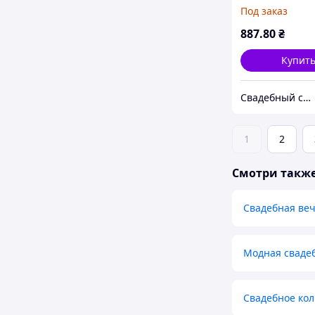
искусственны
Под заказ
стразами
887
.80
₴
Купит
Свадебный салон "ПРИНЦЕССА"
1
2
Смотри такж
Свадебная ве
Модная сваде
Свадебное кол