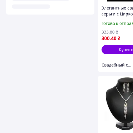
Элегантные св
серьги с Цирк
Готово к отпра
333
.80
₴
300
.40
₴
Купит
Свадебный салон "ПРИНЦЕССА"