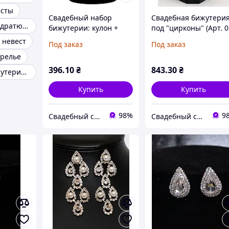
есты
Свадебный набор
Свадебная бижутери
Бижутерия кондратюка
бижутерии: кулон +
под "цирконы" (Арт. 0
серьги (Арт. Кол-51)
2)
 невест
Под заказ
Под заказ
ерелье
396
.10
₴
843
.30
₴
Свадебная бижутерия с жемчугом
Купить
Купить
98%
9
Свадебный салон "ПРИНЦЕССА"
Свадебный салон "ПРИНЦЕССА"