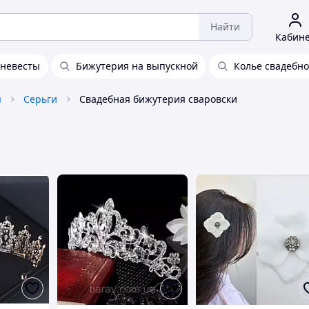
Найти
Кабин
 невесты
Бижутерия на выпускной
Колье свадебн
я
Серьги
Свадебная бижутерия сваровски