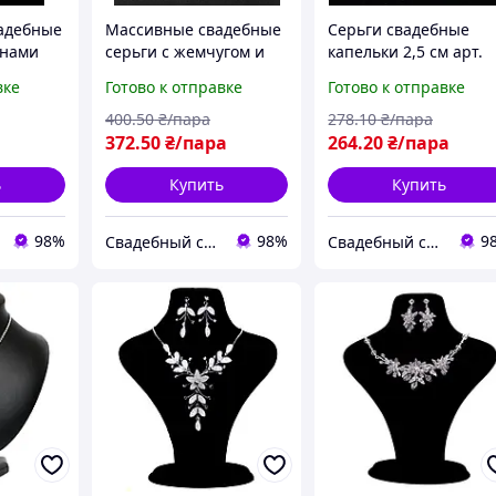
адебные
Массивные свадебные
Серьги свадебные
онами
серьги с жемчугом и
капельки 2,5 см арт.
стразами
С-16-12
вке
Готово к отправке
Готово к отправке
400
.50
₴/пара
278
.10
₴/пара
372
.50
₴/пара
264
.20
₴/пара
ь
Купить
Купить
98%
98%
9
Свадебный салон "ПРИНЦЕССА"
Свадебный салон "ПРИНЦЕССА"