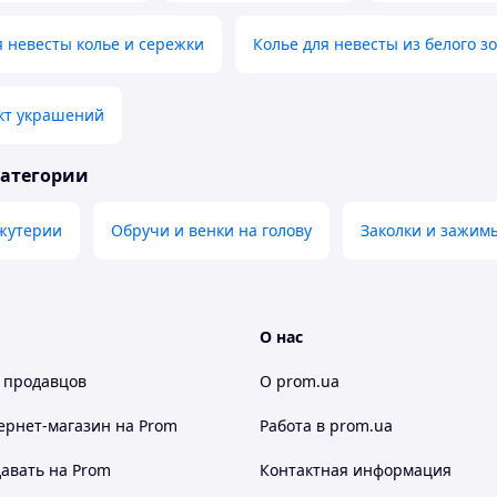
 невесты колье и сережки
Колье для невесты из белого з
кт украшений
категории
жутерии
Обручи и венки на голову
Заколки и зажимы
О нас
 продавцов
О prom.ua
ернет-магазин
на Prom
Работа в prom.ua
авать на Prom
Контактная информация