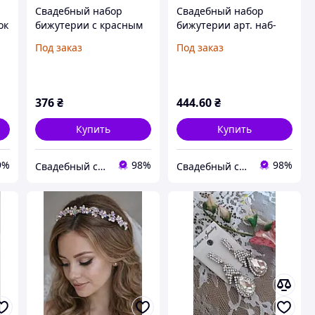
Свадебный набор
Свадебный набор
ок
бижутерии с красным
бижутерии арт. наб-
камнем
биж-10
Под заказ
Под заказ
376
₴
444
.60
₴
Купить
Купить
9%
98%
98%
Свадебный салон "ПРИНЦЕССА"
Свадебный салон "ПРИНЦЕССА"