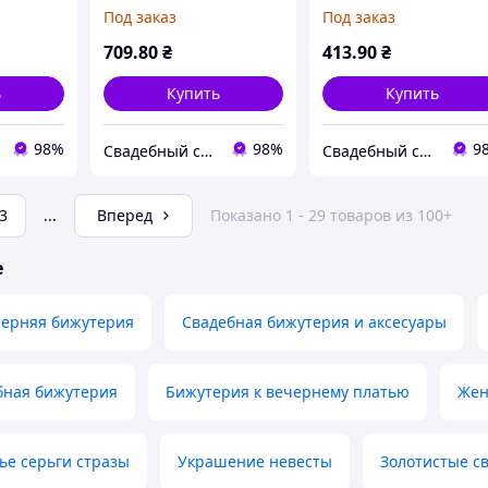
ми
серебро
Под заказ
Под заказ
709
.80
₴
413
.90
₴
ь
Купить
Купить
98%
98%
9
Свадебный салон "ПРИНЦЕССА"
Свадебный салон "ПРИНЦЕССА"
3
...
Вперед
Показано 1 - 29 товаров из 100+
е
черняя бижутерия
Свадебная бижутерия и аксесуары
бная бижутерия
Бижутерия к вечернему платью
Жен
ье серьги стразы
Украшение невесты
Золотистые с