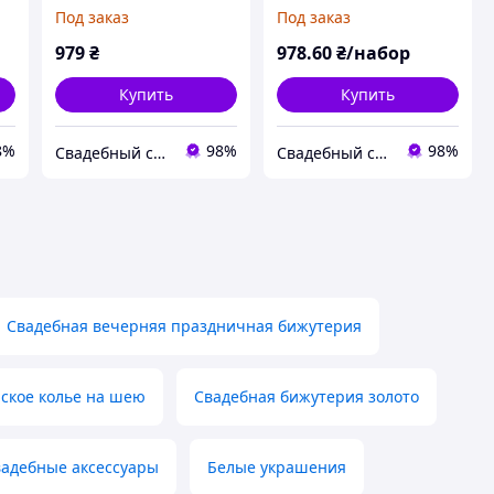
К-18-4)
Кл-К-18-6)
Под заказ
Под заказ
979
₴
978
.60
₴/набор
Купить
Купить
8%
98%
98%
Свадебный салон "ПРИНЦЕССА"
Свадебный салон "ПРИНЦЕССА"
Свадебная вечерняя праздничная бижутерия
ское колье на шею
Свадебная бижутерия золото
вадебные аксессуары
Белые украшения