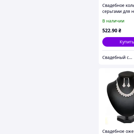
Свадебное коль
серьгами для н
выпусницы (Арт
В наличии
522
.90
₴
Купит
Свадебный салон "ПРИНЦЕССА"
Свадебное оже