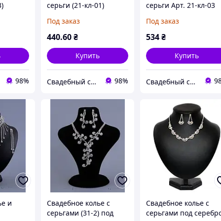
)
серьги (21-кл-01)
серьги Арт. 21-кл-03
Под заказ
Под заказ
440
.60
₴
534
₴
ь
Купить
Купить
98%
98%
9
Свадебный салон "ПРИНЦЕССА"
Свадебный салон "ПРИНЦЕССА"
ье и
Свадебное колье с
Свадебное колье с
серьгами (31-2) под
серьгами под серебр