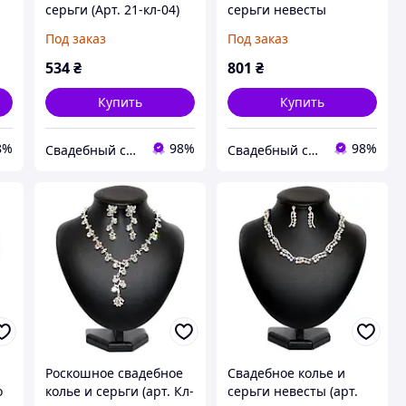
серьги (Арт. 21-кл-04)
серьги невесты
(камень - циркон)
Под заказ
Под заказ
534
₴
801
₴
Купить
Купить
8%
98%
98%
Свадебный салон "ПРИНЦЕССА"
Свадебный салон "ПРИНЦЕССА"
Роскошное свадебное
Свадебное колье и
о
колье и серьги (арт. Кл-
серьги невесты (арт.