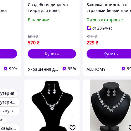
Свадебная диадема
Заколка шпилька со
рона
тиара для волос
стразами белый цвет
адема
Доминика Виктория
В наличии
Готово к отправке
ая,
для волос свадебная
бижутерия диадемы
23
от
₴
/мес
тиары
600
₴
310
₴
570
₴
229
₴
ь
Купить
Купить
99%
95%
9
Украшения для волос - Интернет магазин Tiarav.com.ua
ALLHOMY
жутерия
Свадебная бижутерия для невесты
Бижутерия на выпускной
ое
Бижутерия для свадьбы