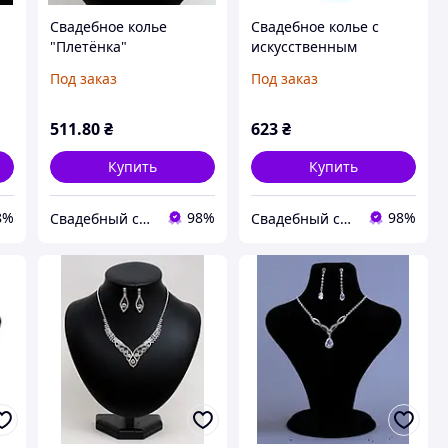
Свадебное колье
Свадебное колье с
"Плетёнка"
искусственным
жемчугом (Кол-100)
Под заказ
Под заказ
511
.80
₴
623
₴
Купить
Купить
8%
98%
98%
Свадебный салон "ПРИНЦЕССА"
Свадебный салон "ПРИНЦЕССА"