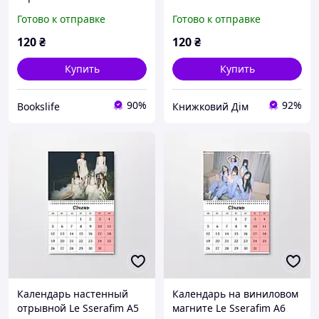
(26623)
(26647)
Готово к отправке
Готово к отправке
120
₴
120
₴
Купить
Купить
90%
92%
Bookslife
Книжковий Дім
Календарь настенный
Календарь на виниловом
отрывной Le Sserafim А5
магните Le Sserafim А6