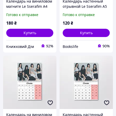
Календарь на виниловом
Календарь настенный
магните Le Sserafim А4
отрывной Le Sserafim А5
(26652)
(26626)
Готово к отправке
Готово к отправке
180
₴
120
₴
Купить
Купить
92%
90%
Книжковий Дім
Bookslife
Календарь на виниловом
Календарь настенный