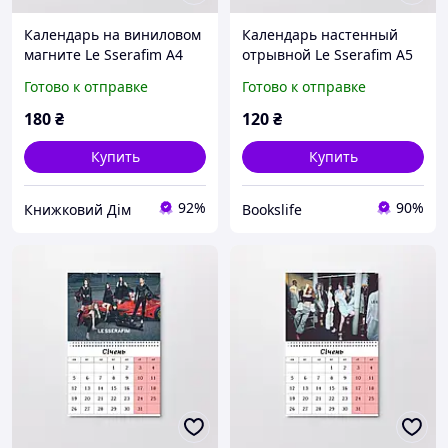
Календарь на виниловом
Календарь настенный
магните Le Sserafim А4
отрывной Le Sserafim А5
(26655)
(26629)
Готово к отправке
Готово к отправке
180
₴
120
₴
Купить
Купить
92%
90%
Книжковий Дім
Bookslife