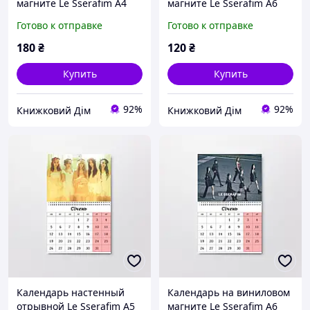
магните Le Sserafim А4
магните Le Sserafim А6
(26649)
(26648)
Готово к отправке
Готово к отправке
180
₴
120
₴
Купить
Купить
92%
92%
Книжковий Дім
Книжковий Дім
Календарь настенный
Календарь на виниловом
отрывной Le Sserafim А5
магните Le Sserafim А6