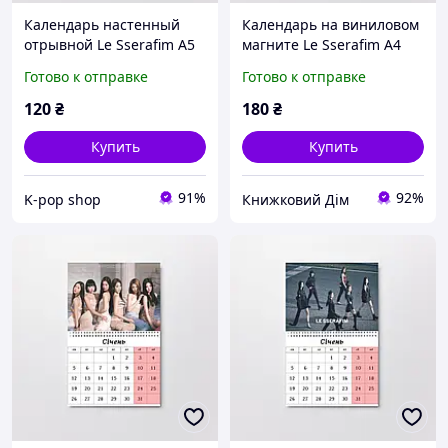
Календарь настенный
Календарь на виниловом
отрывной Le Sserafim А5
магните Le Sserafim А4
(26629)
(26654)
Готово к отправке
Готово к отправке
120
₴
180
₴
Купить
Купить
91%
92%
K-pop shop
Книжковий Дім