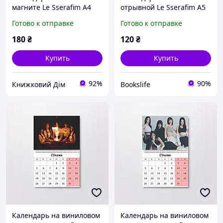
магните Le Sserafim А4
отрывной Le Sserafim А5
(26650)
(26625)
Готово к отправке
Готово к отправке
180
₴
120
₴
Купить
Купить
92%
90%
Книжковий Дім
Bookslife
Календарь на виниловом
Календарь на виниловом