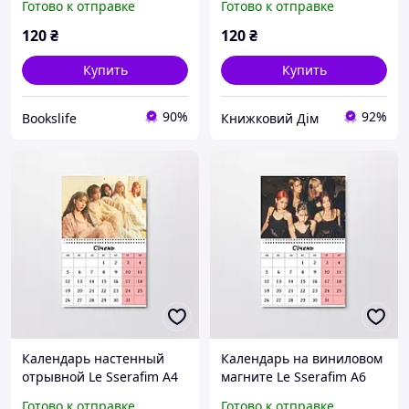
Готово к отправке
Готово к отправке
120
₴
120
₴
Купить
Купить
90%
92%
Bookslife
Книжковий Дім
Календарь настенный
Календарь на виниловом
отрывной Le Sserafim А4
магните Le Sserafim А6
(26619)
(26643)
Готово к отправке
Готово к отправке