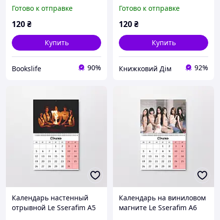
(26622)
(26645)
Готово к отправке
Готово к отправке
120
₴
120
₴
Купить
Купить
90%
92%
Bookslife
Книжковий Дім
Календарь настенный
Календарь на виниловом
отрывной Le Sserafim А5
магните Le Sserafim А6
(26621)
(26644)