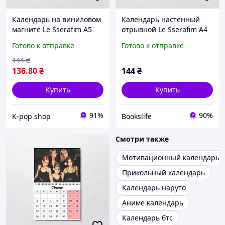
Календарь на виниловом
Календарь настенный
магните Le Sserafim А5
отрывной Le Sserafim А4
(26639)
(26620)
Готово к отправке
Готово к отправке
144
₴
136
.80
₴
144
₴
Купить
Купить
91%
90%
K-pop shop
Bookslife
Смотри также
Мотивационный календарь
Прикольный календарь
Календарь наруто
Аниме календарь
Календарь бтс