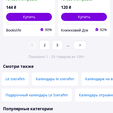
144
₴
120
₴
Купить
Купить
90%
92%
Bookslife
Книжковий Дім
1
2
3
...
Показано 1 - 29 товаров из 100+
Смотри также
Le sserafim
Календарь le sserafim
Календари на в
Подарочный календарь Le Sserafim
Календарь отрывно
Популярные категории