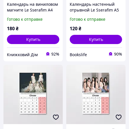
Календарь на виниловом
Календарь настенный
магните Le Sserafim А4
отрывной Le Sserafim А5
(26653)
(26627)
Готово к отправке
Готово к отправке
180
₴
120
₴
Купить
Купить
92%
90%
Книжковий Дім
Bookslife