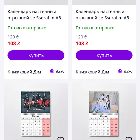
Календарь настенный
Календарь настенный
отрывной Le Sserafim А5
отрывной Le Sserafim А5
(26628)
(26624)
Готово к отправке
Готово к отправке
120
₴
120
₴
108
₴
108
₴
Купить
Купить
92%
92%
Книжковий Дім
Книжковий Дім