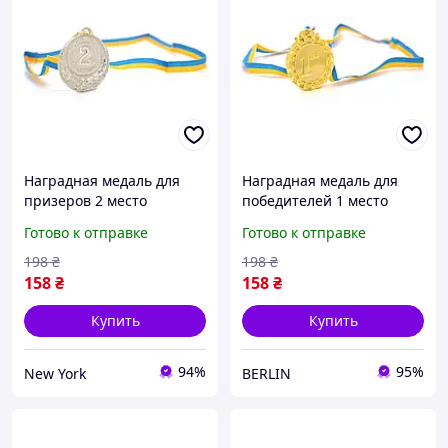
Наградная медаль для
Наградная медаль для
призеров 2 место
победителей 1 место
серебро для
золото для соревнований
Готово к отправке
Готово к отправке
соревнований конкурсов
конкурсов и мероприятий
и мероприятий диаметр
диаметр 6,5 см berlin
198
₴
198
₴
6,5 см newyork
158
₴
158
₴
Купить
Купить
94%
95%
New York
BERLIN