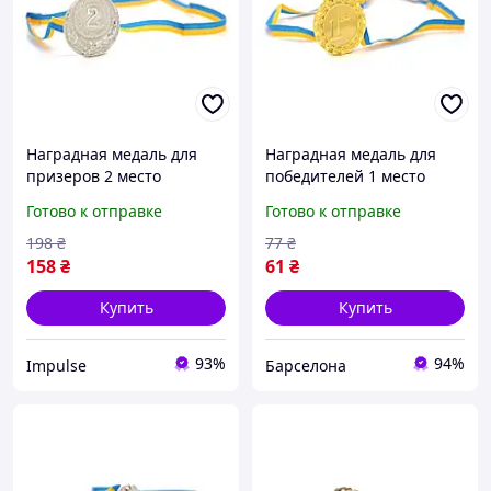
Наградная медаль для
Наградная медаль для
призеров 2 место
победителей 1 место
серебро для
золото для соревнований
Готово к отправке
Готово к отправке
соревнований конкурсов
конкурсов и мероприятий
и мероприятий диаметр
диаметр 6,5 см
198
₴
77
₴
6,5 см impulse
158
₴
61
₴
Купить
Купить
93%
94%
Impulse
Барселона