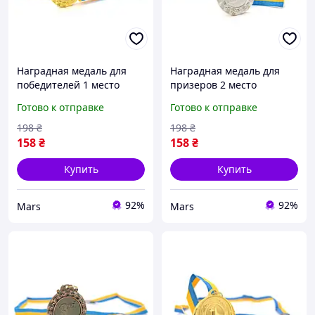
Наградная медаль для
Наградная медаль для
победителей 1 место
призеров 2 место
золото для соревнований
серебро для
Готово к отправке
Готово к отправке
конкурсов и мероприятий
соревнований конкурсов
диаметр 6,5 см
и мероприятий диаметр
198
₴
198
₴
6,5 см
158
₴
158
₴
Купить
Купить
92%
92%
Mars
Mars