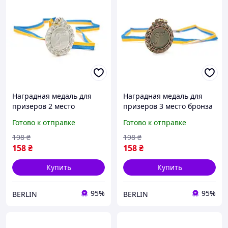
Наградная медаль для
Наградная медаль для
призеров 2 место
призеров 3 место бронза
серебро для
для соревнований
Готово к отправке
Готово к отправке
соревнований конкурсов
конкурсов и мероприятий
и мероприятий диаметр
диаметр 6,5 см berlin
198
₴
198
₴
6,5 см berlin
158
₴
158
₴
Купить
Купить
95%
95%
BERLIN
BERLIN