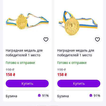
Наградная медаль для
Наградная медаль для
победителей 1 место
победителей 1 место
золото для соревнований
золото для соревнований
Готово к отправке
Готово к отправке
конкурсов и мероприятий
конкурсов и мероприятий
диаметр 6,5 см buzyna
диаметр 6,5 см buzyna
198
₴
198
₴
158
₴
158
₴
Купить
Купить
91%
91%
Бузина
Бузина