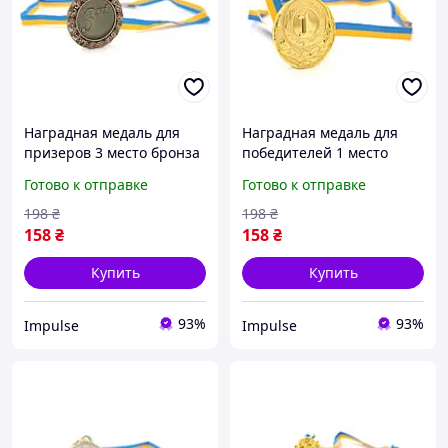
Наградная медаль для
Наградная медаль для
призеров 3 место бронза
победителей 1 место
для соревнований
золото для соревнований
Готово к отправке
Готово к отправке
конкурсов и мероприятий
конкурсов и мероприятий
диаметр 6,5 см impulse
диаметр 6,5 см impulse
198
₴
198
₴
158
₴
158
₴
Купить
Купить
93%
93%
Impulse
Impulse