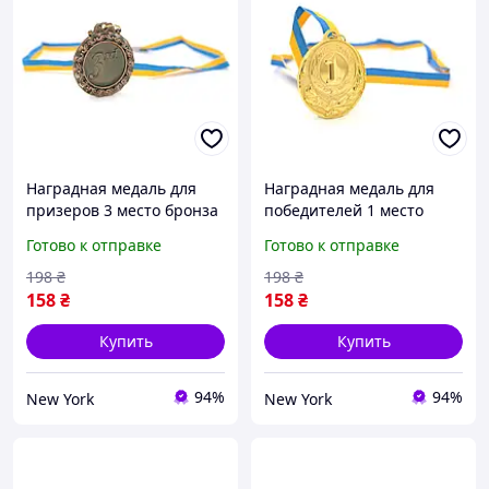
Наградная медаль для
Наградная медаль для
призеров 3 место бронза
победителей 1 место
для соревнований
золото для соревнований
Готово к отправке
Готово к отправке
конкурсов и мероприятий
конкурсов и мероприятий
диаметр 6,5 см newyork
диаметр 6,5 см newyork
198
₴
198
₴
158
₴
158
₴
Купить
Купить
94%
94%
New York
New York