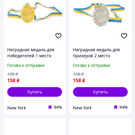
Наградная медаль для
Наградная медаль для
победителей 1 место
призеров 2 место
золото для соревнований
серебро для
Готово к отправке
Готово к отправке
конкурсов и мероприятий
соревнований конкурсов
диаметр 6,5 см newyork
и мероприятий диаметр
198
₴
198
₴
6,5 см newyork
158
₴
158
₴
Купить
Купить
94%
94%
New York
New York