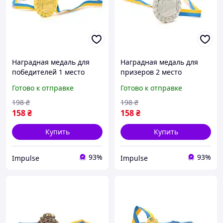
Наградная медаль для
Наградная медаль для
победителей 1 место
призеров 2 место
золото для соревнований
серебро для
Готово к отправке
Готово к отправке
конкурсов и мероприятий
соревнований конкурсов
диаметр 6,5 см impulse
и мероприятий диаметр
198
₴
198
₴
6,5 см impulse
158
₴
158
₴
Купить
Купить
93%
93%
Impulse
Impulse