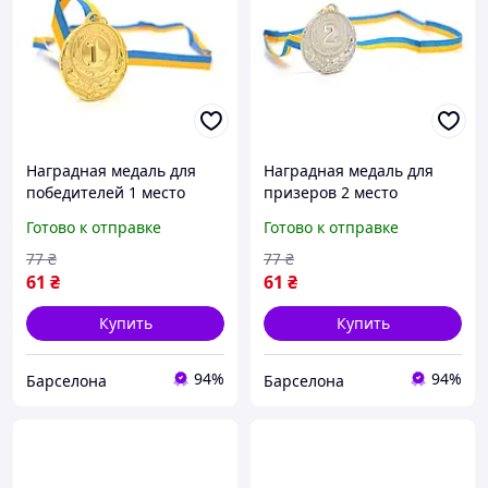
Наградная медаль для
Наградная медаль для
победителей 1 место
призеров 2 место
золото для соревнований
серебро для
Готово к отправке
Готово к отправке
конкурсов и мероприятий
соревнований конкурсов
диаметр 6,5 см
и мероприятий диаметр
77
₴
77
₴
6,5 см
61
₴
61
₴
Купить
Купить
94%
94%
Барселона
Барселона