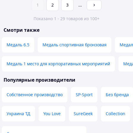
1
2
3
...
Показано 1 - 29 товаров из 100+
Смотри также
Медаль 6.5
Медаль спортивная бронзовая
Медал
Медаль 1 место для корпоративных мероприятий
Меда
Популярные производители
Собственное производство
SP-Sport
Без бренда
Украина ТД
You Love
SureGeek
Collection