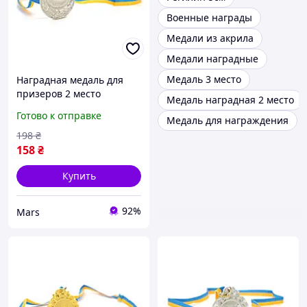
Военные награды
Медали из акрила
Медали наградные
Медаль 3 место
Наградная медаль для
призеров 2 место
Медаль наградная 2 место
серебро для
Готово к отправке
Медаль для награждения
соревнований конкурсов
и мероприятий диаметр
198
₴
6,5 см
158
₴
Купить
92%
Mars