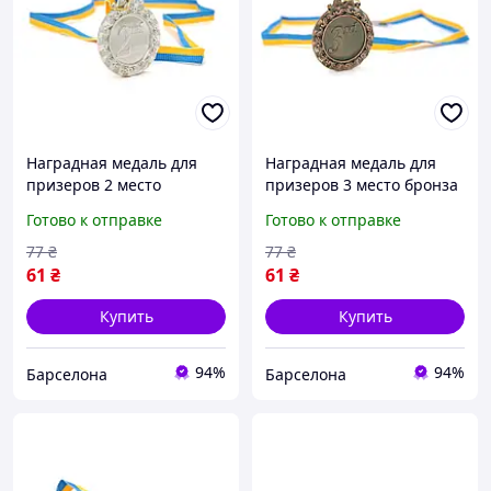
Наградная медаль для
Наградная медаль для
призеров 2 место
призеров 3 место бронза
серебро для
для соревнований
Готово к отправке
Готово к отправке
соревнований конкурсов
конкурсов и мероприятий
и мероприятий диаметр
диаметр 6,5 см
77
₴
77
₴
6,5 см
61
₴
61
₴
Купить
Купить
94%
94%
Барселона
Барселона