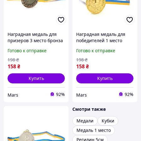
Наградная медаль для
Наградная медаль для
призеров 3 место бронза
победителей 1 место
для соревнований
золото для соревнований
Готово к отправке
Готово к отправке
конкурсов и мероприятий
конкурсов и мероприятий
диаметр 6,5 см
диаметр 6,5 см
198
₴
198
₴
158
₴
158
₴
Купить
Купить
92%
92%
Mars
Mars
Смотри также
Медали
Кубки
Медаль 1 место
Регилин 5см