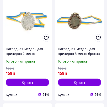
Наградная медаль для
Наградная медаль для
призеров 2 место
призеров 3 место бронза
серебро для
для соревнований
Готово к отправке
Готово к отправке
соревнований конкурсов
конкурсов и мероприятий
и мероприятий диаметр
диаметр 6,5 см buzyna
198
₴
198
₴
6,5 см buzyna
158
₴
158
₴
Купить
Купить
91%
91%
Бузина
Бузина