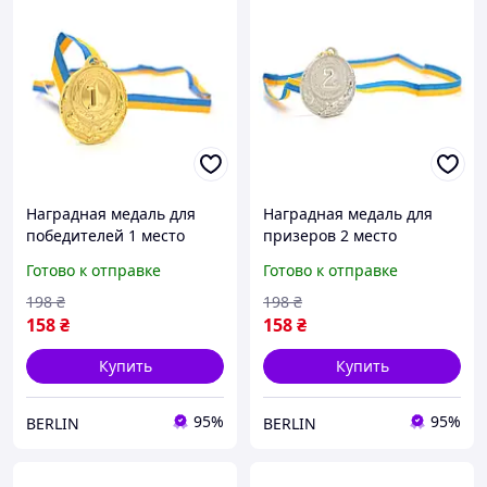
Наградная медаль для
Наградная медаль для
победителей 1 место
призеров 2 место
золото для соревнований
серебро для
Готово к отправке
Готово к отправке
конкурсов и мероприятий
соревнований конкурсов
диаметр 6,5 см berlin
и мероприятий диаметр
198
₴
198
₴
6,5 см berlin
158
₴
158
₴
Купить
Купить
95%
95%
BERLIN
BERLIN