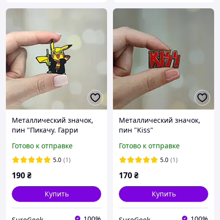
Металлический значок,
Металлический значок,
пин "Пикачу. Гарри
пин "Kiss"
Поттер"
Готово к отправке
Готово к отправке
5.0
(1)
5.0
(1)
190
₴
170
₴
Купить
Купить
100%
100%
SureGeek
SureGeek