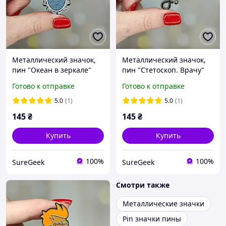
Металлический значок,
Металлический значок,
пин "Океан в зеркале"
пин "Стетоскоп. Врачу"
Готово к отправке
Готово к отправке
5.0
(1)
5.0
(1)
145
₴
145
₴
Купить
Купить
100%
100%
SureGeek
SureGeek
Смотри также
Металлические значки
Pin значки пины