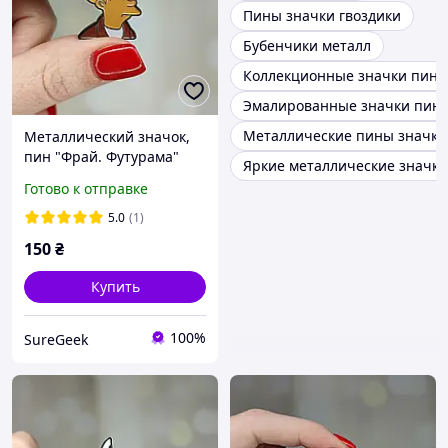
Пины значки гвоздики
Бубенчики металл
Коллекционные значки пин
Эмалированные значки пины
Металлические пины значки
Металлический значок,
пин "Фрай. Футурама"
Яркие металлические значки
Готово к отправке
5.0
(1)
150
₴
Купить
100%
SureGeek