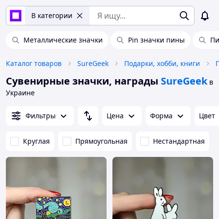
В категории
Металлические значки
Pin значки пины
Пи
Каталог товаров
SureGeek
Подарки, хобби, книги
Сувенирные значки, награды
SureGeek
в
Украине
Фильтры
Цена
Форма
Цвет
Круглая
Прямоугольная
Нестандартная