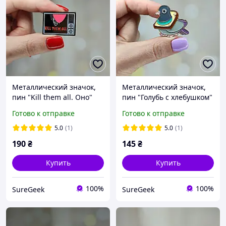
Металлический значок,
Металлический значок,
пин "Kill them all. Оно"
пин "Голубь с хлебушком"
Готово к отправке
Готово к отправке
5.0
(1)
5.0
(1)
190
₴
145
₴
Купить
Купить
100%
100%
SureGeek
SureGeek