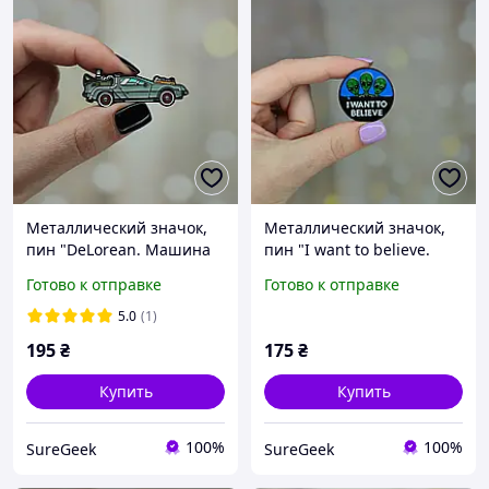
Металлический значок,
Металлический значок,
пин "DeLorean. Машина
пин "I want to believe.
времени. Назад в
Пришельцы"
Готово к отправке
Готово к отправке
будущее"
5.0
(1)
195
₴
175
₴
Купить
Купить
100%
100%
SureGeek
SureGeek