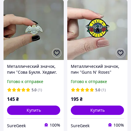
Металлический значок,
Металлический значок,
пин "Сова Букля. Хедвиг.
пин "Guns N' Roses"
Гарри Поттер"
Готово к отправке
Готово к отправке
5.0
(1)
5.0
(1)
145
₴
195
₴
Купить
Купить
100%
100%
SureGeek
SureGeek