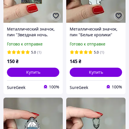
Металлический значок,
Металлический значок,
пин "Звездная ночь.
пин "Белые кролики"
Винсент ван Гог"
Готово к отправке
Готово к отправке
5.0
(1)
5.0
(1)
150
₴
145
₴
Купить
Купить
100%
100%
SureGeek
SureGeek