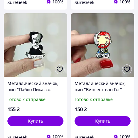
100%
100%
SureGeek
SureGeek
Металлический значок,
Металлический значок,
пин "Пабло Пикассо.
пин "Винсент ван Гог"
Эдгар Аллан По"
Готово к отправке
Готово к отправке
155
₴
150
₴
Купить
Купить
100%
100%
SureGeek
SureGeek