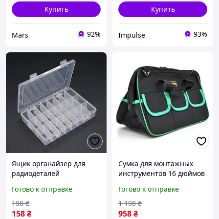
Купить
Купить
92%
93%
Mars
Impulse
Ящик органайзер для
Сумка для монтажных
радиодеталей
инструментов 16 дюймов
пластмассовый
черная impulse
Готово к отправке
Готово к отправке
195х35х130 мм бокс для
хранения
198
₴
1 198
₴
радиокомпонентов
158
₴
958
₴