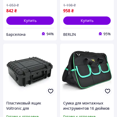
1 053
₴
1 198
₴
842
₴
958
₴
Купить
Купить
94%
95%
Барселона
BERLIN
Пластиковый ящик
Сумка для монтажных
Voltronic для
инструментов 16 дюймов
инструментов корпус
черная
Готово к отправке
Готово к отправке