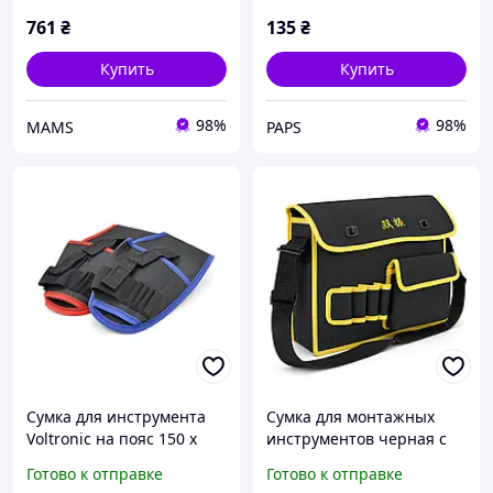
761
₴
135
₴
Купить
Купить
98%
98%
MAMS
PAPS
Сумка для инструмента
Сумка для монтажных
Voltronic на пояс 150 x
инструментов черная с
260mm. (YT-TB150x260
желтой вставкой Пакет
Готово к отправке
Готово к отправке
red) (o691443)
impulse