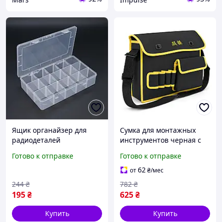
Ящик органайзер для
Сумка для монтажных
радиодеталей
инструментов черная с
пластмассовый
желтой вставкой Пакет
Готово к отправке
Готово к отправке
275х55х165 мм бокс для
хранения компонентов
62
от
₴
/мес
244
₴
782
₴
195
₴
625
₴
Купить
Купить