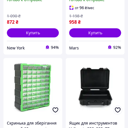
внешний 342x275x125мм
внутренний
96
от
₴
/мес
315x235x115мм newyork
1 090
₴
1 198
₴
872
₴
958
₴
Купить
Купить
94%
92%
New York
Mars
Скринька для зберігання
Ящик для инструментов