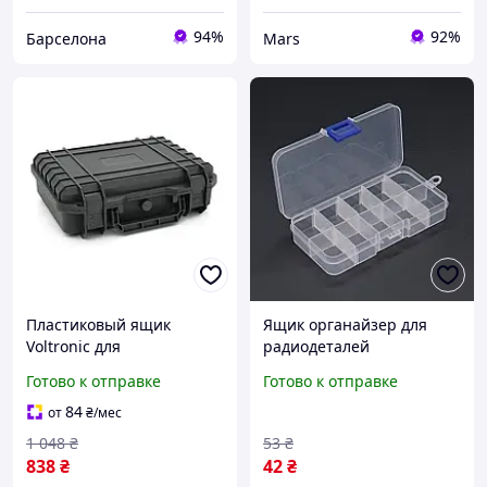
94%
92%
Барселона
Mars
Пластиковый ящик
Ящик органайзер для
Voltronic для
радиодеталей
инструментов корпус
пластмассовый 130х25х65
Готово к отправке
Готово к отправке
внешний 250x203x77мм
мм 10 отделений
внутренний
контейнер для хранения
84
от
₴
/мес
235x165x68мм
компонентов impulse
1 048
₴
53
₴
838
₴
42
₴