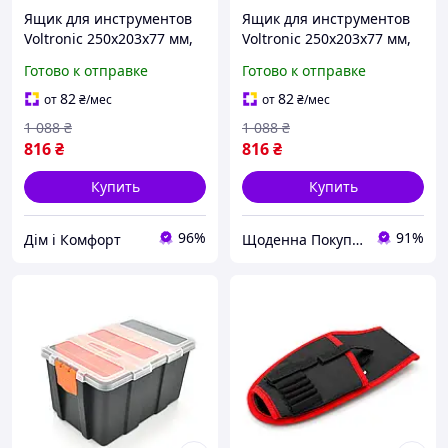
Ящик для инструментов
Ящик для инструментов
Voltronic 250x203x77 мм,
Voltronic 250x203x77 мм,
внутренний размер -
внутренний размер -
Готово к отправке
Готово к отправке
235x165x68 мм (MG6235)
235x165x68 мм (MG6235)
82
82
от
₴
/мес
от
₴
/мес
1 088
₴
1 088
₴
816
₴
816
₴
Купить
Купить
96%
91%
Дім і Комфорт
Щоденна Покупка