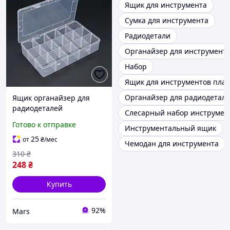
Ящик для инструмента
Сумка для инструмента
Радиодетали
Органайзер для инструмент
Набор
Ящик для инструментов пла
Органайзер для радиодетал
Ящик органайзер для
радиодеталей
Слесарный набор инструмен
пластмассовый
Готово к отправке
Инструментальный ящик
275х55х165 мм бокс для
хранения компонентов
25
от
₴
/мес
Чемодан для инструмента
310
₴
248
₴
Купить
92%
Mars