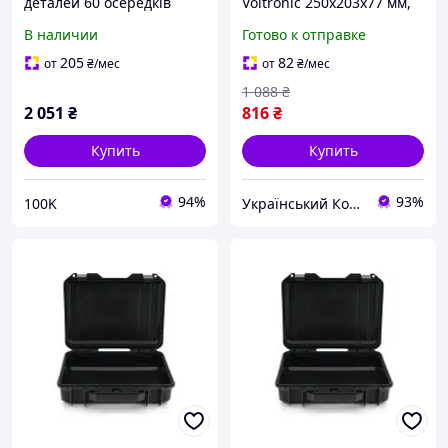
деталей 60 осередків
Voltronic 250x203x77 мм,
46,8*38*16cм, осередок
внутренний размер -
В наличии
Готово к отправке
15,3*5,4*3,6см
235x165x68 мм (MG6235)
205
82
от
₴
/мес
от
₴
/мес
1 088
₴
2 051
₴
816
₴
Купить
Купить
94%
93%
100K
Український Кошик