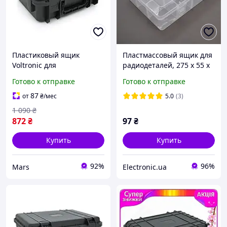
Пластиковый ящик
Пластмассовый ящик для
Voltronic для
радиодеталей, 275 х 55 х
инструментов корпус
165 мм, 15 больших
Готово к отправке
Готово к отправке
внешний 342x275x125мм
отделений
внутренний
87
от
₴
/мес
5.0
(3)
315x235x115мм
1 090
₴
872
₴
97
₴
Купить
Купить
92%
96%
Mars
Electronic.ua