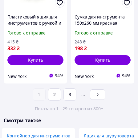
Пластиковый ящик для
Сумка для инструмента
инструментов с ручкой и
150х260 мм красная
прочной защелкой
newyork
Готово к отправке
Готово к отправке
подходит для хранения и
транспортировки
415
₴
248
₴
newyork
332
₴
198
₴
Купить
Купить
94%
94%
New York
New York
1
2
3
...
Показано 1 - 29 товаров из 800+
Смотри также
Контейнер для инструментов
Ящик для шуруповерта