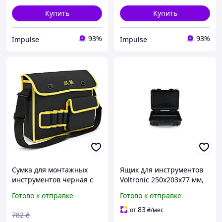
impulse
Купить
Купить
93%
93%
Impulse
Impulse
Сумка для монтажных
Ящик для инструментов
инструментов черная с
Voltronic 250x203x77 мм,
желтой вставкой Пакет
внутренний размер -
Готово к отправке
Готово к отправке
newyork
235x165x68 мм (MG6235) k
83
от
₴
/мес
782
₴