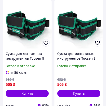
Сумка для монтажных
Сумка для монтажных
инструментов Tuosen 8
инструментов Tuosen 8
кармашков черно
кармашков черно
Готово к отправке
Готово к отправке
зеленая на пояс
зеленая на пояс impulse
50
от
₴
/мес
632
₴
632
₴
505
₴
505
₴
Купить
Купить
92%
93%
Mars
Impulse