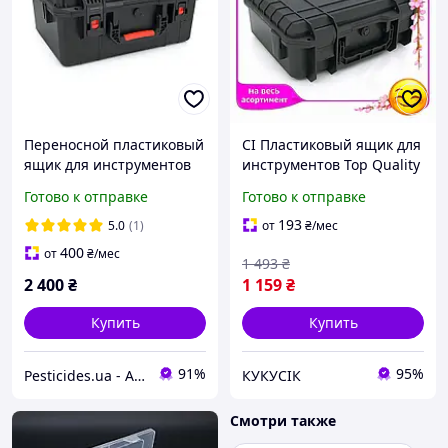
Переносной пластиковый
CI Пластиковый ящик для
ящик для инструментов
инструментов Top Quality
Voltronic корпус внешний
Voltronic переносной
Готово к отправке
Готово к отправке
размер 485х430х220 мм
342x275x125 мм
контейнер для хра CI2-
193
5.0
(1)
от
₴
/мес
888
400
от
₴
/мес
1 493
₴
2 400
₴
1 159
₴
Купить
Купить
91%
95%
Pesticides.ua - Аграрная продукция и не только !!!
КУКУСІК
Смотри также