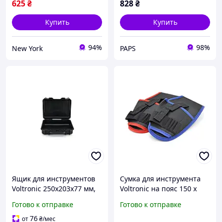
625
₴
828
₴
Купить
Купить
94%
98%
New York
PAPS
Ящик для инструментов
Сумка для инструмента
Voltronic 250x203x77 мм,
Voltronic на пояс 150 x
внутренний размер -
260mm. (YT-TB150x260
Готово к отправке
Готово к отправке
235x165x68 мм (MG6235)
red) q
(y765250)
76
от
₴
/мес