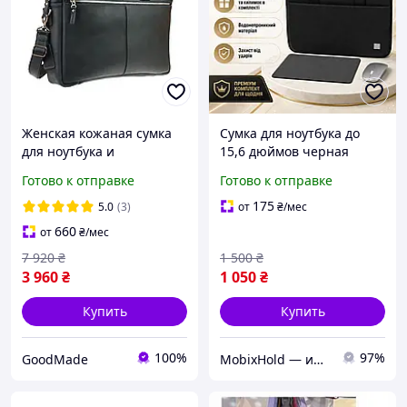
Женская кожаная сумка
Сумка для ноутбука до
для ноутбука и
15,6 дюймов черная
документов А4 большая
Комплект 3в1 коврик и
Готово к отправке
Готово к отправке
из натуральной кожи на
беспроводная мышка
плечо с ручками черная
Wiwu
175
5.0
(3)
от
₴
/мес
660
от
₴
/мес
7 920
₴
1 500
₴
3 960
₴
1 050
₴
Купить
Купить
100%
97%
GoodMade
MobixHold — интернет-магазин современных гаджетов и полезных аксессуаров