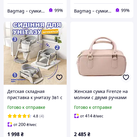
99%
99%
Bagmag – сумки, чемоданы, рюкзаки и аксессуары для вашего стиля и путешествий
Bagmag – сумки, чемоданы, рюкзаки и аксессуары для вашего стиля и путешествий
Детская складная
Женская сумка Firenze на
приставка к унитазу 3в1 с
молнии с двумя ручками
лестницей и ручками
и плечевым ремнем в
Готово к отправке
Готово к отправке
насадка на стульчак
комплекте из
сиденья туалета
натуральной телячьей
414
4.8
(4)
от
₴
/мес
лестница для детей
кожи пудровая 6890-09-32
200
от
₴
/мес
Серая
1 998
₴
2 485
₴