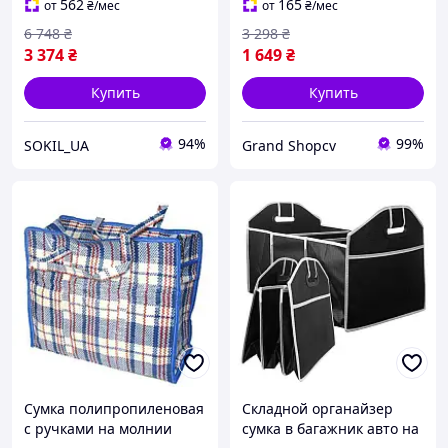
562
165
от
₴
/мес
от
₴
/мес
6 748
₴
3 298
₴
3 374
₴
1 649
₴
Купить
Купить
94%
99%
SOKIL_UA
Grand Shopcv
Сумка полипропиленовая
Складной органайзер
с ручками на молнии
сумка в багажник авто на