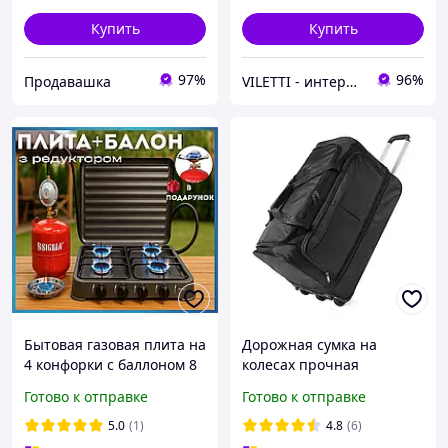
Купить
Купить
97%
96%
Продавашка
VILETTI - интернет-магазин товаров для дома
Бытовая газовая плита на
Дорожная сумка на
4 конфорки с баллоном 8
колесах прочная
л + редуктор со шлангом
качественная на молнии
Готово к отправке
Готово к отправке
+ горелка Газовая плита
и выдвижной ручкой с
3в1 в кейсе
расширением
5.0
(1)
4.8
(6)
спортивная колесная