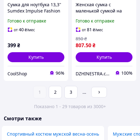
Сумка для ноутбука 13,3"
Женская сумка с
Sumdex Impulse Fashion
маленькой сумкой на
Place розовая CS
ремне комплект 3 в 1
Готово к отправке
Готово к отправке
40
81
от
₴
/мес
от
₴
/мес
850
₴
399
₴
807
.50
₴
Купить
Купить
96%
100%
CoolShop
DZHINESTRA.com.ua Интернет-магазин
1
2
3
...
Показано 1 - 29 товаров из 3000+
Смотри также
Спортивный костюм мужской весна-осень
Мужские сп