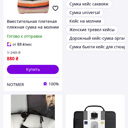
Сумка кейс саквояж
Сумка universal
Кейс на молнии
Вместительная плетеная
пляжная сумка на молнии
Женские тревел кейсы
с канатными ручками,
Готово к отправке
Дорожный кейс-сумка органа
бежевая женская сумка-
шоппер в яркую полоску
88
от
₴
/мес
Сумка бьюти кейс для стюар
1 240
₴
880
₴
Купить
100%
NOTMER