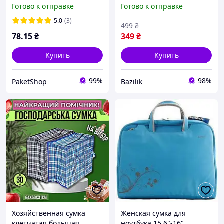
50*44*20 см Клетка #3
3 отделения с ручками,
Готово к отправке
Готово к отправке
Черный
5.0
(3)
499
₴
78
.15
₴
349
₴
Купить
Купить
99%
98%
PaketShop
Bazilik
Хозяйственная сумка
Женская сумка для
клетчатая большая
ноутбука 15.6"-16"