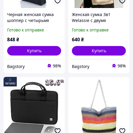
Черная женская сумка
Женская сумка 3в1
шоппер с четырьмя
Welassie с двумя
ручками на плечо
дополнительными
Готово к отправке
Готово к отправке
«Минди» 1 отделение на
сумками на молнии
молнии Welassie
бежевого цвета «Салли»
848
₴
640
₴
Купить
Купить
98%
98%
Bagstory
Bagstory