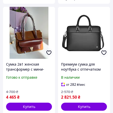
Сумка 2в1 женская
Премиум сумка для
трансформер с мини-
ноутбука с отпечатком
сумочкой на цепочке
пальца WIWU Master
Готово к отправке
В наличии
Karya натуральная кожа
Fingerprint Lock Brief
рыжего цвета (2610-3)
Case, черная
282
от
₴
/мес
4 700
₴
2 970
₴
4 465
₴
2 821
.50
₴
Купить
Купить