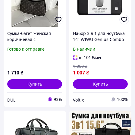
Сумка-багет женская
Набор 3 в 1 для ноутбука
коричневая с
14" WIWU Genius Combo
монетницей и карманом
Set (сумка, беспроводная
Готово к отправке
В наличии
на молнии Guess Noelle 2
мышь, коврик)
в 1 с логотипом
101
от
₴
/мес
1 060
₴
1 710
₴
1 007
₴
Купить
Купить
93%
100%
DUL
Voltix