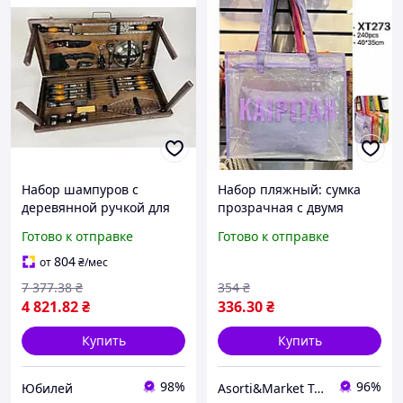
Набор шампуров с
Набор пляжный: сумка
деревянной ручкой для
прозрачная с двумя
шашлыка в кейсе Набор
ручками и косметичка на
Готово к отправке
Готово к отправке
Шампура на подарок Grill
змейке в ассортименте.
Master 1
40х35см. Отдых с
804
от
₴
/мес
комфортом
7 377
.38
₴
354
₴
4 821
.82
₴
336
.30
₴
Купить
Купить
98%
96%
Юбилей
Asorti&Market Товары для дома-семьи