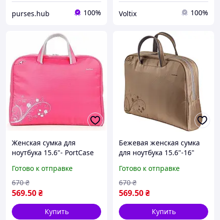
100%
100%
purses.hub
Voltix
Женская сумка для
Бежевая женская сумка
ноутбука 15.6"- PortCase
для ноутбука 15.6"-16"
KCB-52, розовая, с
PortCase KCB-53 с
Готово к отправке
Готово к отправке
защитным отделением и
защитой и удобными
мягкими ручками
ручками
670
₴
670
₴
569
.50
₴
569
.50
₴
Купить
Купить