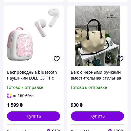
Беспроводные bluetooth
Беж с черными ручками
наушнкии LULE GS T1 с
вместительная стильная
дизайном в форме
молодежная сумка на 3
Готово к отправке
Готово к отправке
школьной сумки с
отделения (1036-1)
зарядным кейсом Pink
160
от
₴
/мес
TWS-ENC
1 599
₴
930
₴
Купить
Купить
96%
100%