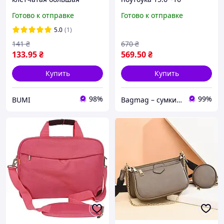
универсальная баул
PortCase KCB-51 в голубом
Готово к отправке
Готово к отправке
сумка полипропиленовая
цвете с защитным
и полиэстер на молнии с
отделением и карманами
5.0
(1)
ручками 64х50х31см
141
₴
670
₴
133
.95
₴
569
.50
₴
Купить
Купить
98%
99%
BUMI
Bagmag – сумки, чемоданы, рюкзаки и аксессуары для вашего стиля и путешествий