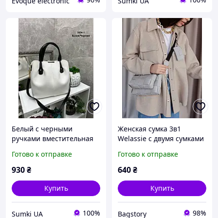
Evoque electronic
Sumki UA
Белый с черными
Женская сумка 3в1
ручками вместительная
Welassie с двумя сумками
стильная молодежная
на карабинах из экокожи
Готово к отправке
Готово к отправке
сумка на 3 отделения
серого цвета «Салли»
(1036-1)
930
₴
640
₴
Купить
Купить
100%
98%
Sumki UA
Bagstory