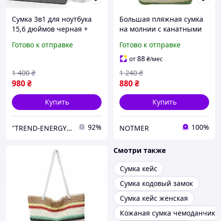
Сумка 3в1 для ноутбука
Большая пляжная сумка
15,6 дюймов черная +
на молнии с канатными
коврик и беспроводная
ручками, женская
Готово к отправке
Готово к отправке
мышь Чехол для ноутбука
плетеная сумка-шоппер в
с боковым карманом
разноцветную полоску
88
от
₴
/мес
Wiwu
1 400
₴
1 240
₴
980
₴
880
₴
Купить
Купить
92%
100%
"TREND-ENERGY" Интернет-магазин аксессуаров к смартфонам и компьютерам
NOTMER
Смотри также
Сумка кейс
Сумка кодовый замок
Сумка кейс женская
Кожаная сумка чемоданчик