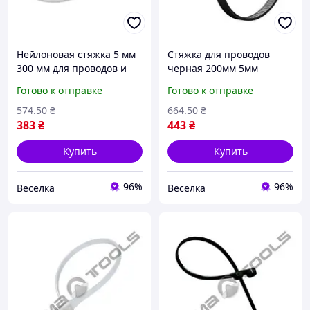
Нейлоновая стяжка 5 мм
Стяжка для проводов
300 мм для проводов и
черная 200мм 5мм
кабелей прочная
неразъемная с замковым
Готово к отправке
Готово к отправке
универсальная с
механизмом 100 шт для
замковым механизмом
организации кабелей
574
.50
₴
664
.50
₴
FLAME
FLAME
383
₴
443
₴
Купить
Купить
96%
96%
Веселка
Веселка