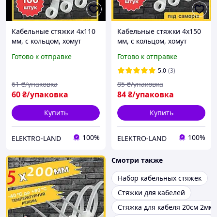
Кабельные стяжки 4х110
Кабельные стяжки 4х150
мм, с кольцом, хомут
мм, с кольцом, хомут
нейлоновый с
нейлоновый с
Готово к отправке
Готово к отправке
отверстием (упаковка -
отверстием (упаковка -
100 шт.) усиленный,
100 шт.) усиленный,
5.0
(3)
белый, крепления
белый, крепления
61
₴/упаковка
85
₴/упаковка
провода
провода
60
₴/упаковка
84
₴/упаковка
Купить
Купить
100%
100%
ELEKTRO-LAND
ELEKTRO-LAND
Смотри также
Набор кабельных стяжек
Стяжки для кабелей
Стяжка для кабеля 20см 2мм