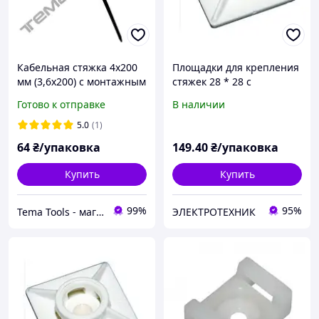
Кабельная стяжка 4x200
Площадки для крепления
мм (3,6x200) c монтажным
стяжек 28 * 28 с
отверстием для
отверстием (100шт)
Готово к отправке
В наличии
крепления Черная
5.0
(1)
64
₴/упаковка
149
.40
₴/упаковка
Купить
Купить
99%
95%
Tema Tools - магазин електромонтажної продукції
ЭЛЕКТРОТЕХНИК