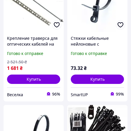
Крепление траверса для
Стяжки кабельные
оптических кабелей на
нейлоновые с
опорах 10 шт
креплением 4х150
Готово к отправке
Готово к отправке
оцинкованное прочное с
черные (пач 100 шт.)
монтажными
(хомуты пластиковые)
2 521
.50
₴
отверстиями FLAME
APRO
1 681
₴
73
.32
₴
Купить
Купить
96%
99%
Веселка
SmartUP