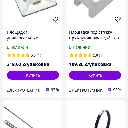
Площадки
Площадка под стяжку
универсальные
прямоугольная 12,7*17,8
самоклеющиеся для
с отверстием
В наличии
В наличии
крепления стяжек 28 * 28
d4,31(100шт)
с отверстием (100шт)
5.0
(1)
5.0
(1)
219
.60
₴/упаковка
109
.80
₴/упаковка
Купить
Купить
95%
95%
ЭЛЕКТРОТЕХНИК
ЭЛЕКТРОТЕХНИК