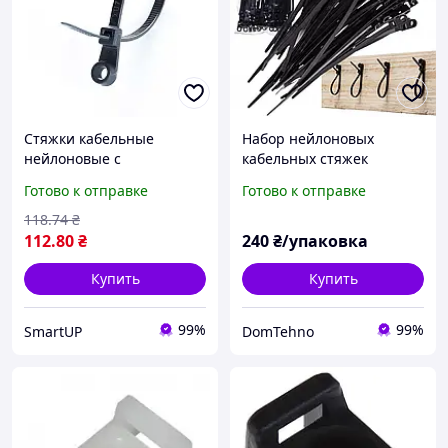
Стяжки кабельные
Набор нейлоновых
нейлоновые с
кабельных стяжек
креплением 5x200
4.7x150x5мм 50 шт
Готово к отправке
Готово к отправке
черные (пач 100 шт.)
стяжки с отверстием для
(хомуты пластиковые)
винта, утолщенные
118
.74
₴
APRO
самоблокируются M66584
112
.80
₴
240
₴/упаковка
Купить
Купить
99%
99%
SmartUP
DomTehno