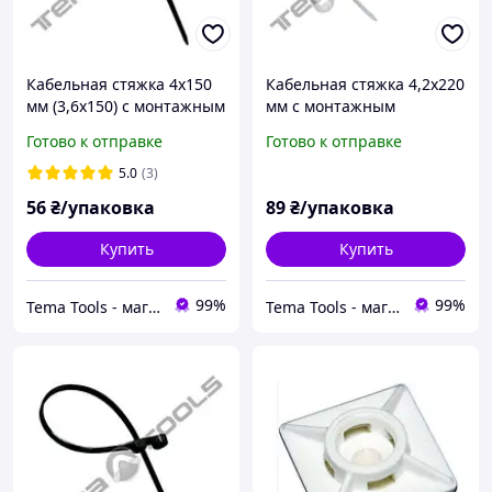
Кабельная стяжка 4x150
Кабельная стяжка 4,2x220
мм (3,6x150) c монтажным
мм c монтажным
отверстием для
отверстием для
Готово к отправке
Готово к отправке
крепления Черная
крепления Белая
5.0
(3)
56
₴/упаковка
89
₴/упаковка
Купить
Купить
99%
99%
Tema Tools - магазин електромонтажної продукції
Tema Tools - магазин електромонтажної продукції