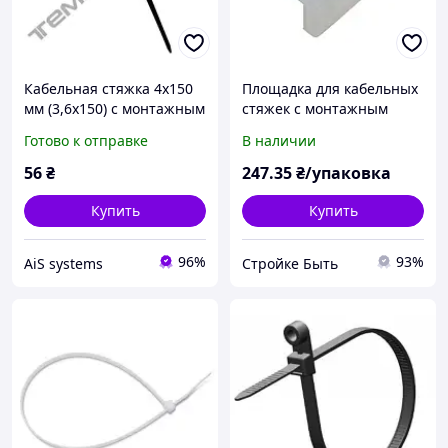
Кабельная стяжка 4x150
Площадка для кабельных
мм (3,6x150) c монтажным
стяжек с монтажным
отверстием для
отверстием 22*15*9*5мм
Готово к отправке
В наличии
крепления Черная
100шт\уп
56
₴
247
.35
₴/упаковка
Купить
Купить
96%
93%
AiS systems
Стройке Быть