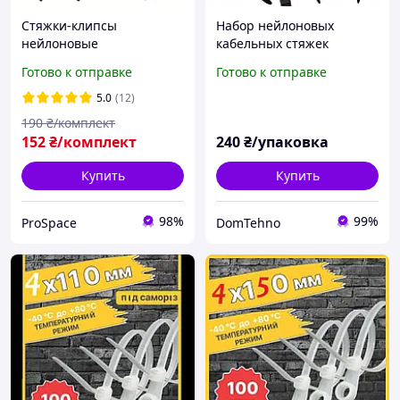
Стяжки-клипсы
Набор нейлоновых
нейлоновые
кабельных стяжек
автомобильные для
3.5x150x4мм 50шт стяжки
Готово к отправке
Готово к отправке
крепления проводки,
с отверстием для винта,
хомуты с отверстием под
утолщенные
5.0
(12)
винт/пистон 50 шт
самоблокирующиеся
190
₴/комплект
M66581
152
₴/комплект
240
₴/упаковка
Купить
Купить
98%
99%
ProSpace
DomTehno