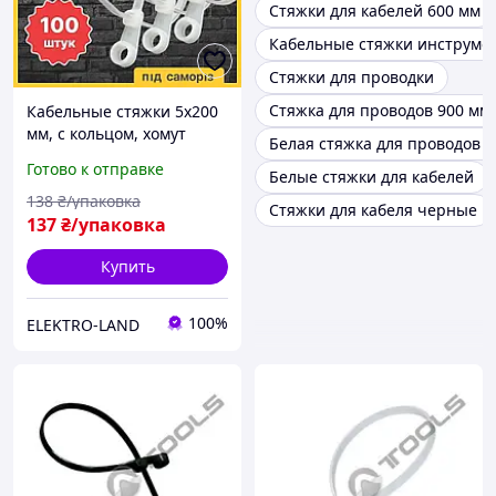
Стяжки для кабелей 600 мм
Кабельные стяжки инструме
Стяжки для проводки
Стяжка для проводов 900 мм
Кабельные стяжки 5х200
мм, с кольцом, хомут
Белая стяжка для проводов 
нейлоновый с
Готово к отправке
Белые стяжки для кабелей
отверстием (упаковка -
100 шт.) усиленный,
138
₴/упаковка
Стяжки для кабеля черные
белый, крепления
137
₴/упаковка
провода
Купить
100%
ELEKTRO-LAND