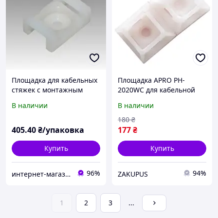
Площадка для кабельных
Площадка APRO PH-
стяжек с монтажным
2020WC для кабельной
отверстием 22*15*9*5 мм
стяжки до 5 мм с
В наличии
В наличии
(упаковка - 100шт)
отверстием 20х20 мм (50
шт) Белый
180
₴
405
.40
₴/упаковка
177
₴
Купить
Купить
96%
94%
интернет-магазин Zamok911
ZAKUPUS
1
2
3
...