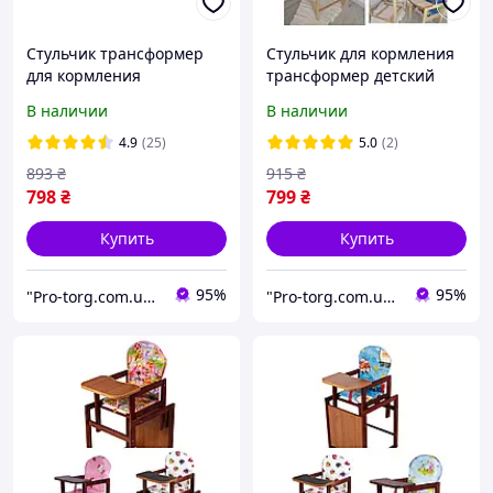
Стульчик трансформер
Стульчик для кормления
для кормления
трансформер детский
деревянный / расцветки
деревянный Мышки-
В наличии
В наличии
разные
Домик
4.9
(25)
5.0
(2)
893
₴
915
₴
798
₴
799
₴
Купить
Купить
95%
95%
"Pro-torg.com.ua" - интернет-магазин детских товаров и игрушек
"Pro-torg.com.ua" - интернет-магазин детских товаров и игрушек