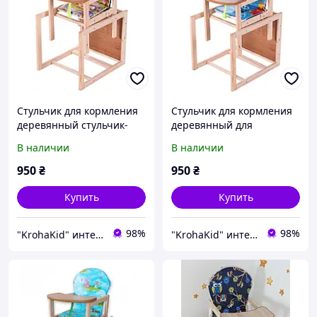
Стульчик для кормления
Стульчик для кормления
деревянный стульчик-
деревянный для
трансформер Наталка
мальчика стульчик
В наличии
В наличии
Зайчик - розовый волк
трансформер Наталка
Зайчик - (Тачки)
950
₴
950
₴
Купить
Купить
98%
98%
"KrohaKid" интернет-магазин детских товаров и игрушек
"KrohaKid" интернет-магазин детских товаров и игрушек