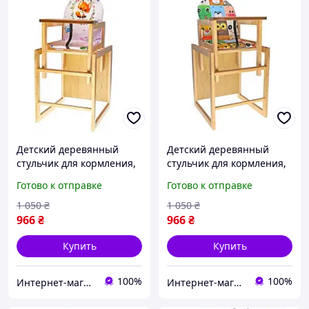
Детский деревянный
Детский деревянный
стульчик для кормления,
стульчик для кормления,
стульчик-трансформер
стульчик-трансформер
Готово к отправке
Готово к отправке
"Лисичка".
"ZOO".
1 050
₴
1 050
₴
966
₴
966
₴
Купить
Купить
100%
100%
Интернет-магазин "IgroShop"
Интернет-магазин "IgroShop"