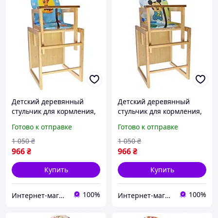
Детский деревянный
Детский деревянный
стульчик для кормления,
стульчик для кормления,
стульчик-трансформер
стульчик-трансформер
Готово к отправке
Готово к отправке
"Щенячий патруль".
"My little boy".
1 050
₴
1 050
₴
966
₴
966
₴
Купить
Купить
100%
100%
Интернет-магазин "IgroShop"
Интернет-магазин "IgroShop"