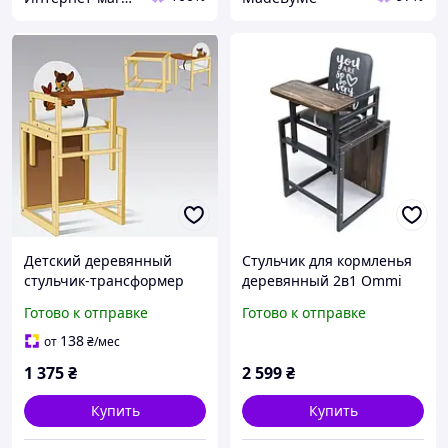
Детский деревянный
Стульчик для кормленья
стульчик-трансформер
деревянный 2в1 Ommi
для кормления ТМ Мася
Готово к отправке
Готово к отправке
"Оленёнок" №2015
138
от
₴
/мес
1 375
₴
2 599
₴
Купить
Купить