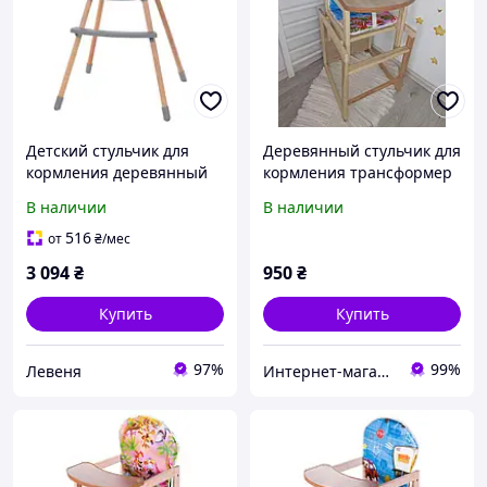
Детский стульчик для
Деревянный стульчик для
кормления деревянный
кормления трансформер
El Camino ME 1111 LUMI
Наталка (Зайчик)
В наличии
В наличии
Teal
516
от
₴
/мес
3 094
₴
950
₴
Купить
Купить
97%
99%
Левеня
Интернет-магазин детских товаров "Gorod Detstva"