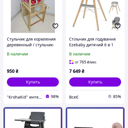
Стульчик для кормления
Стільчик для годування
деревянный / стульчик-
Ezebaby дитячий 6 в 1
трансформер Наталка
бустерний стільчик,
В наличии
В наличии
Зайчик
багатофункціональний
стільчик для годування,
765
от
₴
/мес
дерев'яні ніжки, з 5
950
₴
7 649
₴
Купить
Купить
98%
85%
"KrohaKid" интернет-магазин детских товаров и игрушек
ВсеЄ