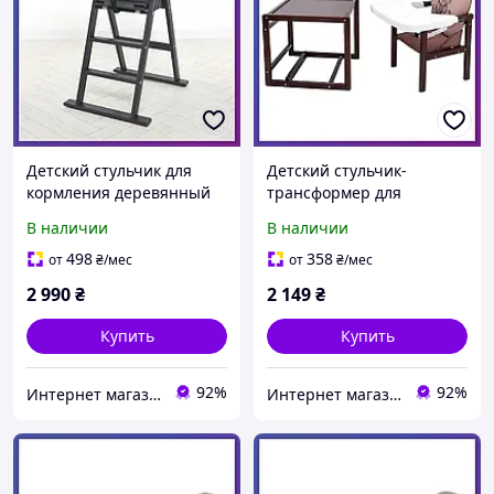
Детский стульчик для
Детский стульчик-
кормления деревянный
трансформер для
Step up графит
кормления деревянный
В наличии
В наличии
Babyroom Винни-220
Капучино Мишка с
498
358
от
₴
/мес
от
₴
/мес
сердцем
2 990
₴
2 149
₴
Купить
Купить
92%
92%
Интернет магазин детских товаров и товаров для дома "Твой Киндер"
Интернет магазин детских товаров и товаров для дома "Твой Киндер"