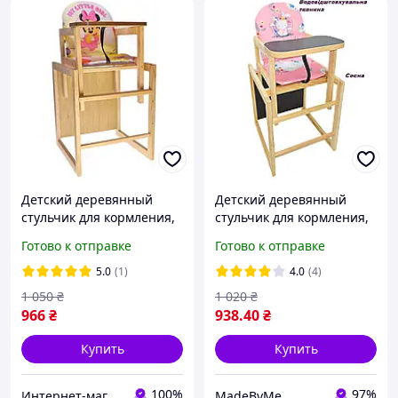
Детский деревянный
Детский деревянный
стульчик для кормления,
стульчик для кормления,
стульчик-трансформер
стульчик-трансформер
Готово к отправке
Готово к отправке
"My little girl".
"Little bunny" (modern).
5.0
(1)
4.0
(4)
1 050
₴
1 020
₴
966
₴
938
.40
₴
Купить
Купить
100%
97%
Интернет-магазин "IgroShop"
MadeByMe