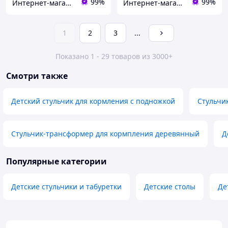
99%
99%
Интернет-магазин детских товаров "Gorod Detstva"
Интернет-магазин детских товаров "Gorod Detstva"
1
2
3
...
Показано 1 - 29 товаров из 3000+
Смотри также
Детский стульчик для кормления с подножкой
Стульчи
Стульчик-трансформер для кормпления деревянный
Д
Популярные категории
Детские стульчики и табуретки
Детские столы
Де