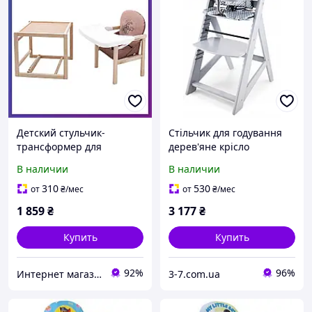
Детский стульчик-
Стільчик для годування
трансформер для
дерев'яне крісло
кормления деревянный
функціональність крісла
В наличии
В наличии
Babyroom Винни-230
обслуговуватиме 12 років
Капучино Мишка с
310
530
от
₴
/мес
от
₴
/мес
будильником
1 859
₴
3 177
₴
Купить
Купить
92%
96%
Интернет магазин детских товаров и товаров для дома "Твой Киндер"
3-7.com.ua