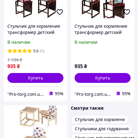
Стульчик для кормления
Стульчик для кормления
трансформер детский
трансформер детский
деревянный темный для
деревянный темный для
В наличии
В наличии
девочки
мальчика
5.0
(1)
1 104
₴
935
₴
935
₴
Купить
Купить
95%
95%
"Pro-torg.com.ua" - интернет-магазин детских товаров и игрушек
"Pro-torg.com.ua" - интернет-магазин детских товаров и игрушек
Смотри также
Стульчик для кормленя
Стульчики для годування
Стульчик для кормления ма