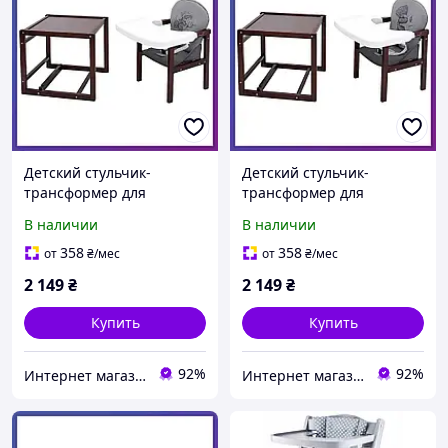
Детский стульчик-
Детский стульчик-
трансформер для
трансформер для
кормления деревянный
кормления деревянный
В наличии
В наличии
Babyroom Винни-220
Babyroom Винни-220
Серый Мишка с
Серый Мишка и звезда
358
358
от
₴
/мес
от
₴
/мес
будильником
2 149
₴
2 149
₴
Купить
Купить
92%
92%
Интернет магазин детских товаров и товаров для дома "Твой Киндер"
Интернет магазин детских товаров и товаров для дома "Твой Киндер"