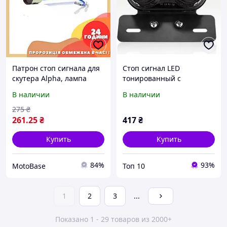
Патрон стоп сигнала для
Стоп сигнал LED
скутера Alpha, лампа
тонированный с
стоп-сигнала для
поворотниками на
В наличии
В наличии
мотоциклов 50-150 см3
мотоцикл скутер
универсальный фонарь
275
₴
стоп габарит с
261
.25
₴
417
₴
креплением под номер
Купить
Купить
84%
93%
MotoBase
Топ 10
1
2
3
...
Показано 1 - 29 товаров из 2000+