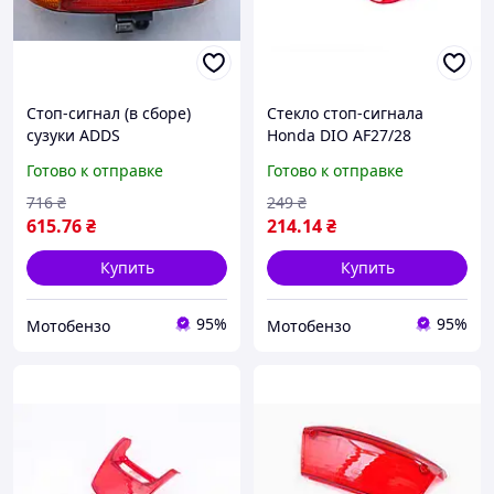
Стоп-сигнал (в сборе)
Стекло стоп-сигнала
сузуки ADDS
Honda DIO AF27/28
Готово к отправке
Готово к отправке
716
₴
249
₴
615
.76
₴
214
.14
₴
Купить
Купить
95%
95%
Мотобензо
Мотобензо