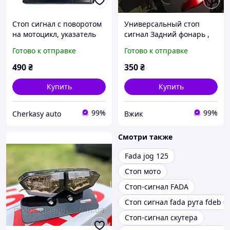
Стоп сигнал с поворотом
Универсальный стоп
на мотоцикл, указатель
сигнал Задний фонарь ,
поворота на мотоцикл,
фара-стоп для мото, вело,
Готово к отправке
Готово к отправке
мопед,
скутера, самоката
490
₴
350
₴
Купить
Купить
99%
99%
Cherkasy auto
Вжик
Смотри также
Fada jog 125
Стоп мото
Стоп-сигнал FADA
Стоп сигнал fada рута fdeb 05
Стоп-сигнал скутера