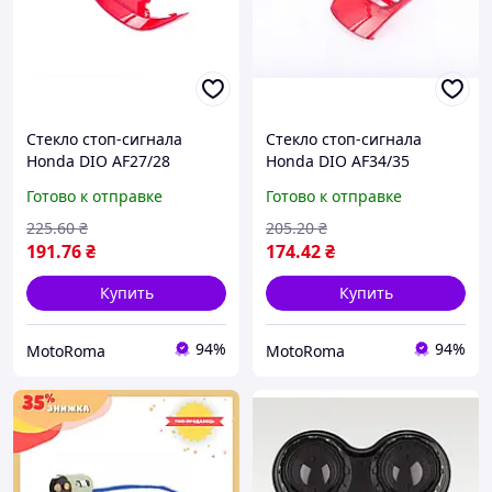
Стекло стоп-сигнала
Стекло стоп-сигнала
Honda DIO AF27/28
Honda DIO AF34/35
Готово к отправке
Готово к отправке
225
.60
₴
205
.20
₴
191
.76
₴
174
.42
₴
Купить
Купить
94%
94%
MotoRoma
MotoRoma