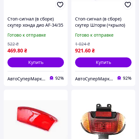
Стоп-сигнал (в сборе)
Стоп-сигнал (в сборе)
скутер хонда дио AF-34/35
скутер Шторм (+крыло)
Готово к отправке
Готово к отправке
522
₴
1 024
₴
469
.80
₴
921
.60
₴
Купить
Купить
92%
92%
АвтоСуперМаркет
АвтоСуперМаркет