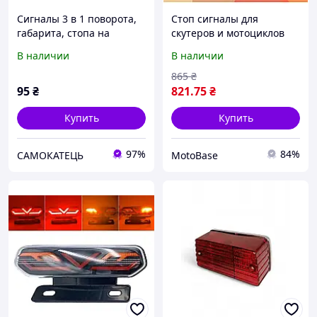
Сигналы 3 в 1 поворота,
Стоп сигналы для
габарита, стопа на
скутеров и мотоциклов
мотоцикл, скутер, 30 мм
В наличии
В наличии
диаметр ЦЕНА ЗА ШТУКУ
865
₴
95
₴
821
.75
₴
Купить
Купить
97%
84%
САМОКАТЕЦЬ
MotoBase