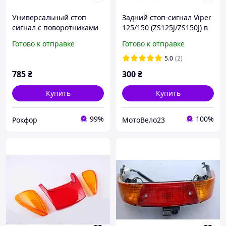
Универсальный стоп
Задний стоп-сигнал Viper
сигнал с поворотниками
125/150 (ZS125J/ZS150J) в
Задний фонарь , фара-
сборе
Готово к отправке
Готово к отправке
стоп для мото
5.0
(2)
785
₴
300
₴
Купить
Купить
99%
100%
Рокфор
МотоВело23