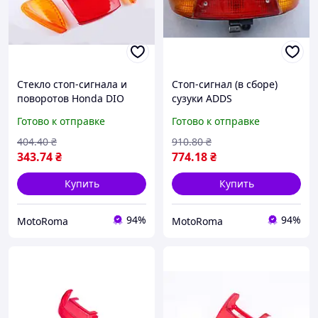
Стекло стоп-сигнала и
Стоп-сигнал (в сборе)
поворотов Honda DIO
сузуки ADDS
AF34/35
Готово к отправке
Готово к отправке
404
.40
₴
910
.80
₴
343
.74
₴
774
.18
₴
Купить
Купить
94%
94%
MotoRoma
MotoRoma