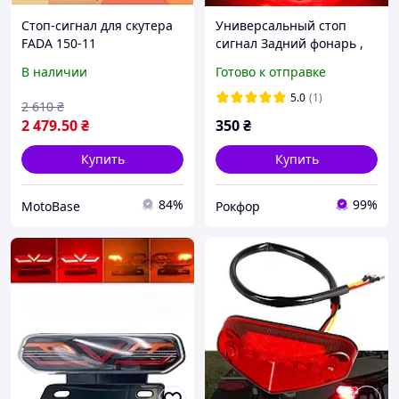
Стоп-сигнал для скутера
Универсальный стоп
FADA 150-11
сигнал Задний фонарь ,
фара-стоп для мото, вело,
В наличии
Готово к отправке
скутера, самоката
5.0
(1)
2 610
₴
2 479
.50
₴
350
₴
Купить
Купить
84%
99%
MotoBase
Рокфор