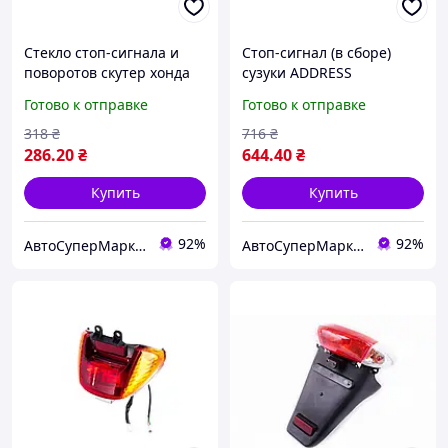
Стекло стоп-сигнала и
Стоп-сигнал (в сборе)
поворотов скутер хонда
сузуки ADDRESS
дио AF34/35
Готово к отправке
Готово к отправке
318
₴
716
₴
286
.20
₴
644
.40
₴
Купить
Купить
92%
92%
АвтоСуперМаркет
АвтоСуперМаркет