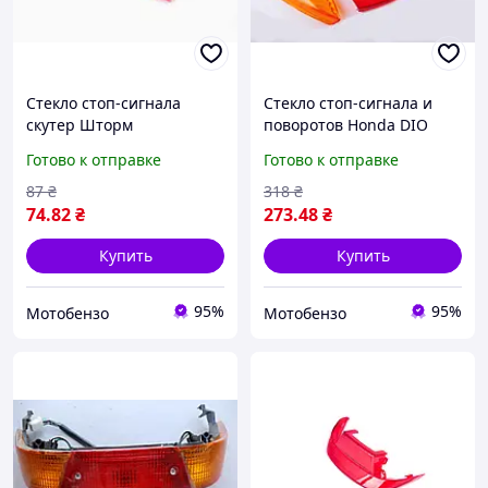
Стекло стоп-сигнала
Стекло стоп-сигнала и
скутер Шторм
поворотов Honda DIO
AF34/35
Готово к отправке
Готово к отправке
87
₴
318
₴
74
.82
₴
273
.48
₴
Купить
Купить
95%
95%
Мотобензо
Мотобензо