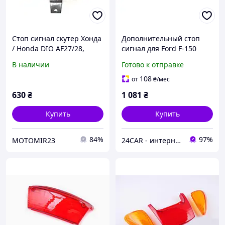
Стоп сигнал скутер Хонда
Дополнительный стоп
/ Honda DIO AF27/28,
сигнал для Ford F-150
Тайвань (в сборе)
2004 2008 7L3Z13A613B
В наличии
Готово к отправке
108
от
₴
/мес
630
₴
1 081
₴
Купить
Купить
84%
97%
MOTOMIR23
24CAR - интернет магазин запчастей и аксессуаров