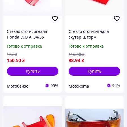
Стекло стоп-сигнала
Стекло стоп-сигнала
Honda DIO AF34/35
скутер Шторм
Готово к отправке
Готово к отправке
175
₴
116
.40
₴
150
.50
₴
98
.94
₴
Купить
Купить
95%
94%
Мотобензо
MotoRoma