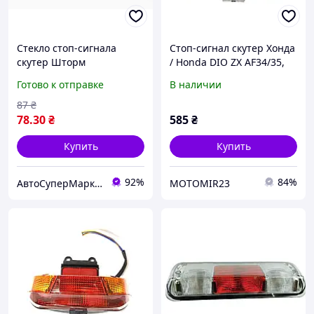
Стекло стоп-сигнала
Стоп-сигнал скутер Хонда
скутер Шторм
/ Honda DIO ZX AF34/35,
Тайвань в сборе
Готово к отправке
В наличии
87
₴
78
.30
₴
585
₴
Купить
Купить
92%
84%
АвтоСуперМаркет
MOTOMIR23