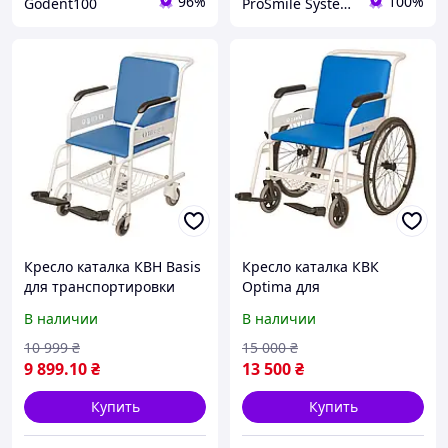
96%
100%
Godent100
ProSmile Systems
Кресло каталка КВН Basis
Кресло каталка КВК
для транспортировки
Optima для
пациентов МедМаркет
транспортировки
В наличии
В наличии
пациентов МедМаркет
10 999
₴
15 000
₴
9 899
.10
₴
13 500
₴
Купить
Купить