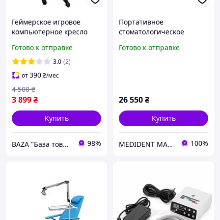
Геймерское игровое
Портативное
компьютерное кресло
стоматологическое
DEXON ONYX с
кресло Granum-109A с
Готово к отправке
Готово к отправке
подставкой для ног из
сумкой для
ткани и велюра
транспортировки
3.0
(2)
спортивное для пк
390
от
₴
/мес
раскладное Lagoon
4 500
₴
3 899
₴
26 550
₴
Купить
Купить
98%
100%
BAZA "База товарів з Європи"
MEDIDENT MAPKET - Твій надійний постачальник медичного та стоматологічного обладнання