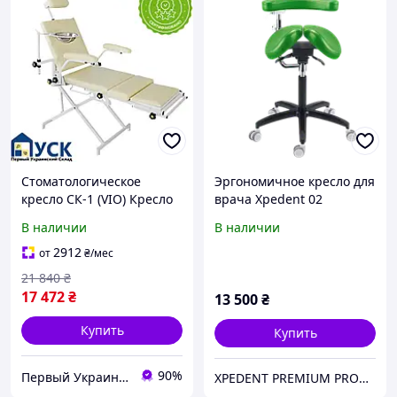
Стоматологическое
Эргономичное кресло для
кресло СК-1 (VIO) Кресло
врача Xpedent 02
для стоматологического
В наличии
В наличии
кабинета
2912
от
₴
/мес
21 840
₴
17 472
₴
13 500
₴
Купить
Купить
90%
Первый Украинский Склад
XPЕDENT PREMIUM PRODUCTS