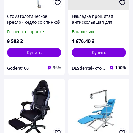
Стоматологическое
Накладка прошитая
кресло - седло со спинкой
антискольящая для
и разделенным сиденьем
стоматологического
Готово к отправке
В наличии
кресла пациента
9 583
₴
1 676
.40
₴
Купить
Купить
96%
100%
Godent100
DESdental- стоматологическое оборудования