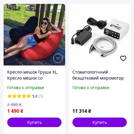
Кресло-мешок Груша XL,
Стоматологічний
Кресло мешок со
безщітковий мікромотор
сьемным чехлом,
з Led підсвіткою для
Готово к отправке
Готово к отправке
Бескаркасные пуфы и
повишаючих,понижаючи
кресла, Кресло мешок для
х,та ендонаконечників.
5.0
(1)
ребенка
2 980
₴
1 490
₴
11 314
₴
Купить
Купить