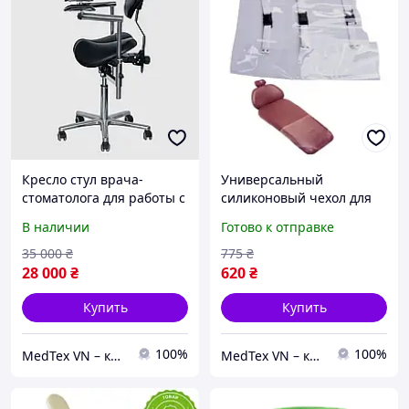
Кресло стул врача-
Универсальный
стоматолога для работы с
силиконовый чехол для
микроскопом SADDLE 2D
стоматологического
В наличии
Готово к отправке
кресла
35 000
₴
775
₴
28 000
₴
620
₴
Купить
Купить
100%
100%
MedTex VN – качественное медицинское и стоматологическое оборудование по низким ценам
MedTex VN – качественное медицинское и стоматологическое оборудование по низким ценам