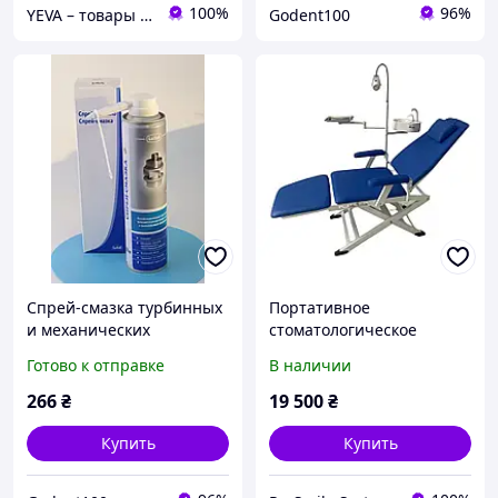
100%
96%
YEVA – товары для отдыха и новогодний декор
Godent100
Спрей-смазка турбинных
Портативное
и механических
стоматологическое
наконечников
кресло со светильником и
Готово к отправке
В наличии
(Минеральное масло для
лотком для
стоматологических
инструментария
266
₴
19 500
₴
наконечников) 320м
Купить
Купить