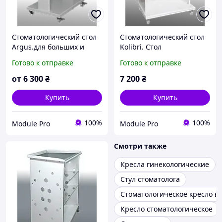
Стоматологический стол
Стоматологический стол
Argus.для больших и
Kolibri. Стол
тяжелых приборов, и для
металлический для
Готово к отправке
Готово к отправке
электроприборов
мелкого инструментария
и расходных материалов,
от
6 300
₴
7 200
₴
5 полочек.
Купить
Купить
100%
100%
Module Pro
Module Pro
Смотри также
Кресла гинекологические
Стул стоматолога
Стоматологическое кресло в
Кресло стоматологическое