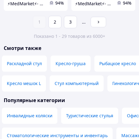
94%
94%
⚡️MedMarket⚡️- Оптовый магазин медицинских товаров
⚡️MedMarket⚡️- Оптовый магазин медицинских товаров
1
2
3
...
Показано 1 - 29 товаров из 6000+
Смотри также
Раскладной стул
Кресло-груша
Рыбацкое кресло
Кресло мешок L
Стул компьютерный
Гинекологич
Популярные категории
Инвалидные коляски
Туристические стулья
Офис
Стоматологические инструменты и инвентарь
Массажн