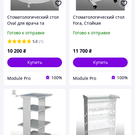
Стоматологический стол
Стоматологический стол
Oval для врача та
Fora, Стойкая
ассистента
передвижная из металла,
Готово к отправке
Готово к отправке
предназначенный
для инструментария и
расходных материалов.
5.0
(1)
10 200
₴
11 700
₴
Купить
Купить
100%
100%
Module Pro
Module Pro