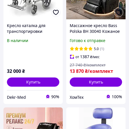
Кресло каталка для
Массажное кресло Bass
транспортировки
Polska BH 30040 Кожаное
пациентов КВК Tajra II
кресло-релакс для дома с
В наличии
Готово к отправке
массажем и функцией
качания
5.0
(1)
1387
от
₴
/мес
27 740
₴/комплект
32 000
₴
13 870
₴/комплект
Купить
Купить
90%
100%
Dekr-Med
ХомТех