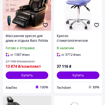
Массажное кресло для
Кресло
дома и отдыха Bass Polska
стоматологическое
RELAX с массажем спины,
Medafa KR01 с
Готово к отправке
В наличии
поясницы и ног, с
регулируемой спинкой и
функцией качания
гидравликой
1387
3712
от
₴
/мес
от
₴
/мес
27 748
₴/комплект
13 874
₴/комплект
37 116
₴
Купить
Купить
100%
89%
ХомТех
Techdom