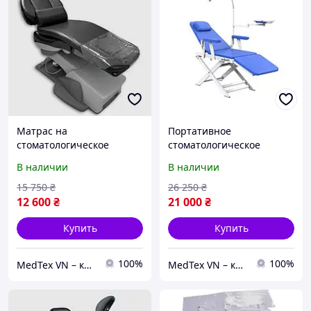
Матрас на
Портативное
стоматологическое
стоматологическое
кресло пациента ORTHO
раскладное кресло для
В наличии
В наличии
COMFORT
мобильной стоматологии
15 750
₴
26 250
₴
12 600
₴
21 000
₴
Купить
Купить
100%
100%
MedTex VN – качественное медицинское и стоматологическое оборудование по низким ценам
MedTex VN – качественное медицинское и стоматологическое оборудование по низким ценам