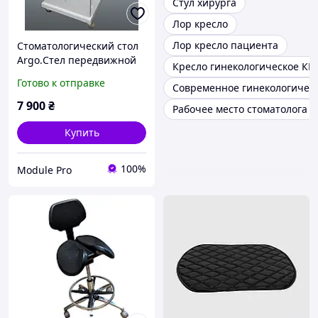
Стул хирурга
Лор кресло
Лор кресло пациента
Стоматологический стол
Argo.Стел передвижной
Кресло гинекологическое КГ-
из металла, для
Готово к отправке
Современное гинекологическ
приборов,
инструментария и
7 900
₴
Рабочее место стоматолога
расходных материалов.
Купить
100%
Module Pro