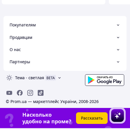
Покупателям
Продавцам
О нас
Партнеры
Тема
-
светлая
BETA
© Prom.ua — маркетплейс України, 2008-2026
Насколько
Рассказать
удобно на проме?