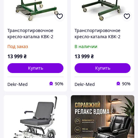
Транспортировочное
Транспортировочное
кресло-каталка КВК-2
кресло-каталка КВК-2
Crab подъемник для
Crab подъемник для
Под заказ
В наличии
транспортировки
транспортировки
пациентов ТМ ОМЕГА
пациентов ТМ ОМЕГА
13 999
₴
13 999
₴
Купить
Купить
90%
90%
Dekr-Med
Dekr-Med