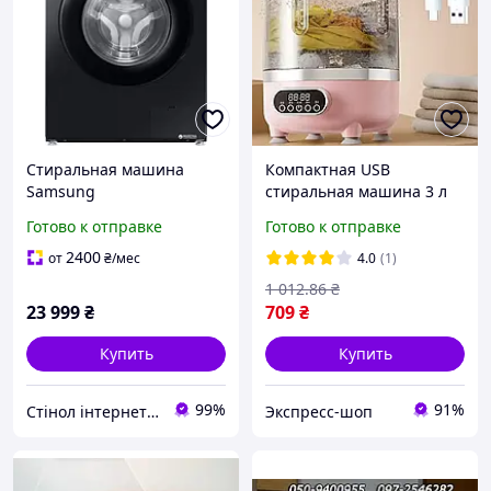
Стиральная машина
Компактная USB
Samsung
стиральная машина 3 л
WW90DG5G34ABLE с
12 Вт 25,5x15 см с
Готово к отправке
Готово к отправке
функцией пара, с
функцией отжима
технологией EcoBubble, 8
розовая
2400
от
₴
/мес
4.0
(1)
кг, Wi-Fi
1 012
.86
₴
23 999
₴
709
₴
Купить
Купить
99%
91%
Стінол інтернет магазин
Экспресс-шоп