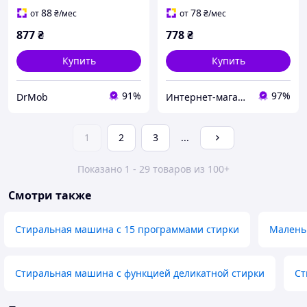
крышкой для ручной
(482000026090) Indesit
88
78
от
₴
/мес
от
₴
/мес
стирки 220В
877
₴
778
₴
Купить
Купить
91%
97%
DrMob
Интернет-магазин "Myspares"
1
2
3
...
Показано 1 - 29 товаров из 100+
Смотри также
Стиральная машина с 15 программами стирки
Малень
Стиральная машина с функцией деликатной стирки
Ст