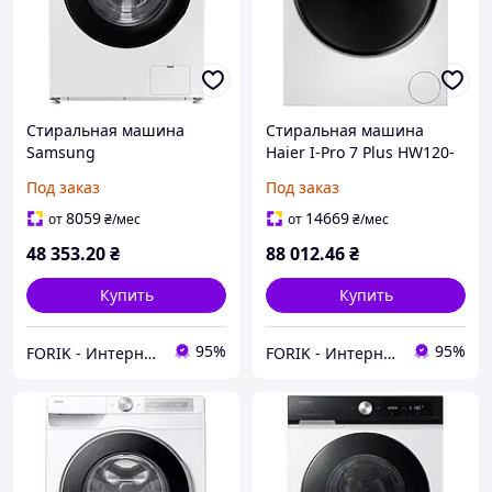
Стиральная машина
Стиральная машина
Samsung
Haier I-Pro 7 Plus HW120-
WW11DG5B25AEEO с
B14979EUGS с функциями
Под заказ
Под заказ
функциями AI, 11 кг, 1400
AI, 12 кг, 1400 об/мин,
об/мин, удаленное
дистанционное
8059
14669
от
₴
/мес
от
₴
/мес
управление
управление
48 353
.20
₴
88 012
.46
₴
Купить
Купить
95%
95%
FORIK - Интернет гипермаркет.
FORIK - Интернет гипермаркет.