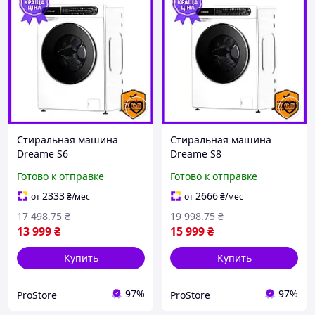
Стиральная машина
Стиральная машина
Dreame S6
Dreame S8
автоматическая для
автоматическая для
Готово к отправке
Готово к отправке
стирки белья с функцией
стирки одежды с
отжима и
функцией сушки и
2333
2666
от
₴
/мес
от
₴
/мес
энергосбережением
экономией воды
17 498
.75
₴
19 998
.75
₴
13 999
₴
15 999
₴
Купить
Купить
97%
97%
ProStore
ProStore