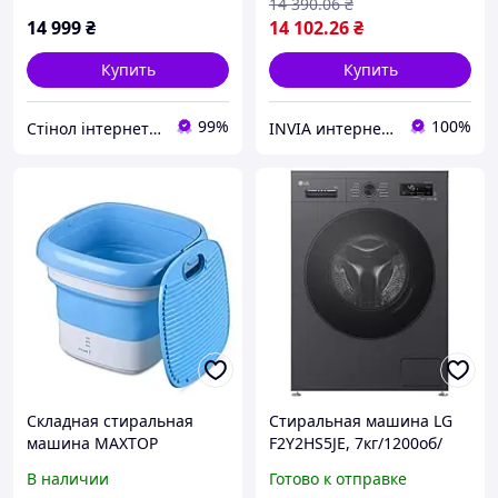
14 390
.06
₴
инвертор, функция пара
14 999
₴
14 102
.26
₴
Купить
Купить
99%
100%
Стінол інтернет магазин
INVIA интернет магазин
Складная стиральная
Стиральная машина LG
машина MAXTOP
F2Y2HS5JE, 7кг/1200об/
силиконовая с функцией
Функция обработки
В наличии
Готово к отправке
стерилизации озоном и
паром/Антрацит/