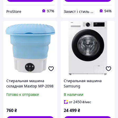
97%
94%
ProStore
Захист і стиль — в одному магазині
Стиральная машина
Стиральная машина
складная Maxtop MP-2098
Samsung
с функцией стерилизации
WW90CGC0EDAELE с
Готово к отправке
В наличии
1 кг Blue (3_07117)
функцией пара, с
технологией EcoBubble, 8
2450
от
₴
/мес
кг, Wi-Fi
760
₴
24 499
₴