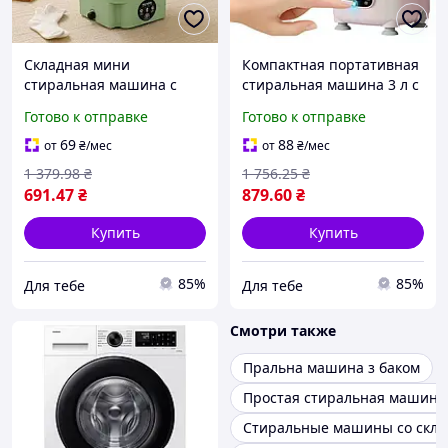
Складная мини
Компактная портативная
стиральная машина с
стиральная машина 3 л с
функцией стирки и
функцией стирки и
Готово к отправке
Готово к отправке
отжима 9 л
отжима
69
88
от
₴
/мес
от
₴
/мес
1 379
.98
₴
1 756
.25
₴
691
.47
₴
879
.60
₴
Купить
Купить
85%
85%
Для тебе
Для тебе
Смотри также
Пральна машина з баком
Простая стиральная машина
Стиральные машины со скла