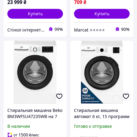
23 999
₴
709
₴
Купить
Купить
99%
90%
Стінол інтернет магазин
Marcat ⭐⭐⭐⭐⭐
Стиральная машина Beko
Стиральная машина
BM3WFSU47235WB на 7
автомат 6 кг, 15 программ
кг, инверторный
BEKO
В наличии
Готово к отправке
двигатель, функция пара,
BM1WFSU36233WB,1200б,
отжим 1200 об/мин.
дисплей, сенсор,
1500
от
₴
/мес