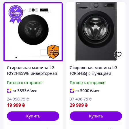
Стиральная машина LG
Стиральная машина LG
F2Y2HS5WE инверторная
F2R5FG6J с функцией
для стирки до 7 кг с
сушки 9 кг белья и
Готово к отправке
Готово к отправке
функцией стирки с паром
инверторным двигателем
и отжимом 1200 об/мин
3333
5000
от
₴
/мес
от
₴
/мес
24 998
.75
₴
37 498
.75
₴
19 999
₴
29 999
₴
Купить
Купить