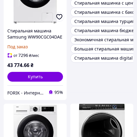
Стиральная машинка с цент
Стиральная машинка с бако
Стиральная машина турция
Стиральная машина бюджет
Стиральная машина
Samsung WW90CGC04DAE
Экономичная стиральная м
с функциями AI 9 кг 1400
Под заказ
Большая стиральная машин
об/мин с удаленным
управлением
7296
от
₴
/мес
Стиральная машина digital
43 774
.66
₴
Купить
95%
FORIK - Интернет гипермаркет.