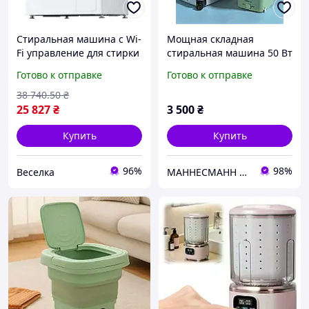
Стиральная машина с Wi-
Мощная складная
Fi управление для стирки
стиральная машина 50 Вт
6 кг с отжимом 1200 об/
21 л с функцией отжима
Готово к отправке
Готово к отправке
мин с функцией пара
компактная стиралка для
FLAME
дома дачи путешествий
38 740
.50
₴
25 827
₴
3 500
₴
Купить
Купить
96%
98%
Веселка
МАННЕСМАНН МАРКЕТ