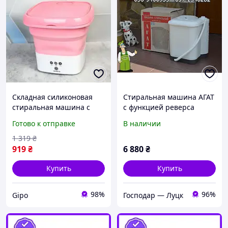
Складная силиконовая
Стиральная машина АГАТ
стиральная машина с
с функцией реверса
ручкой и функцией
(стиралка типа Малютка)
Готово к отправке
В наличии
стерилизации озоном
отличный помощник для
220В 300 оборотов
дома
1 319
₴
919
₴
6 880
₴
Купить
Купить
98%
96%
Gipo
Господар — Луцк