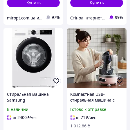
Купить
Купить
97%
99%
miropt.com.ua интернет магазин. Доставка по Украине 1-2 дня
Стінол інтернет магазин
Стиральная машина
Компактная USB-
Samsung
стиральная машина с
WW90DG5G34AELE с
функцией отжима (3 л,
В наличии
Готово к отправке
функцией пара, с
25,5x15 см) Розовая /
технологией EcoBubble, 8
Портативная стиральная
2400
71
от
₴
/мес
от
₴
/мес
кг, Wi-Fi
машина
1 012
.86
₴