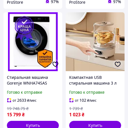
97%
97%
ProStore
ProStore
Стиральная машина
Компактная USB
Gorenje WNHA74SAS
стиральная машина 3 л
инверторная для стирки
25 5x15 см с функцией
Готово к отправке
Готово к отправке
белья с функцией
отжима аккумуляторная
стерилизации и
белая
2633
102
от
₴
/мес
от
₴
/мес
блокировкой дверцы
19 748
.75
₴
1 739
₴
15 799
₴
1 023
₴
Купить
Купить