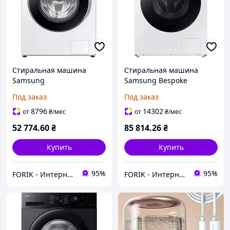
Стиральная машина
Стиральная машина
Samsung
Samsung Bespoke
WW90DG6U25LHU4 с
WW11DB7B94GEU4 с
Под заказ
Под заказ
функциями AI, 9 кг, 1400
функциями AI, 11 кг, 1400
об/мин, удаленное
об/мин, удаленное
8796
14302
от
₴
/мес
от
₴
/мес
управление
управление
52 774
.60
₴
85 814
.26
₴
Купить
Купить
95%
95%
FORIK - Интернет гипермаркет.
FORIK - Интернет гипермаркет.