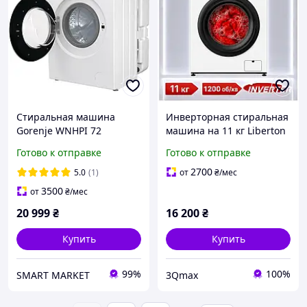
Стиральная машина
Инверторная стиральная
Gorenje WNHPI 72
машина на 11 кг Liberton
SCSIRV/UA (с баком)
LWM-4953
Готово к отправке
Готово к отправке
2700
5.0
(1)
от
₴
/мес
3500
от
₴
/мес
20 999
₴
16 200
₴
Купить
Купить
99%
100%
SMART MARKET
3Qmax