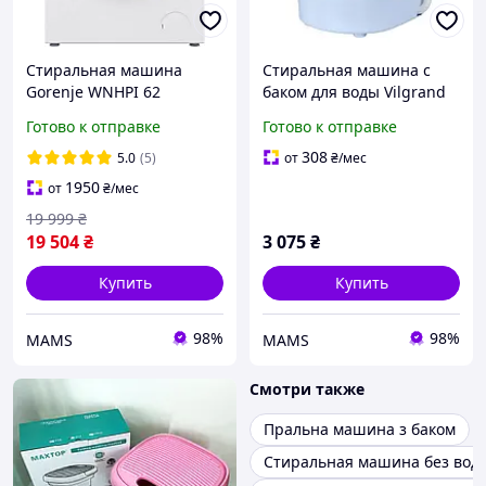
Стиральная машина
Стиральная машина с
Gorenje WNHPI 62
баком для воды Vilgrand
SCSIRV/UA (с баком для
V135-2550, Стиральная
Готово к отправке
Готово к отправке
воды)
машинка автомат
портативная PN-66
308
5.0
(5)
от
₴
/мес
1950
от
₴
/мес
19 999
₴
19 504
₴
3 075
₴
Купить
Купить
98%
98%
MAMS
MAMS
Смотри также
Пральна машина з баком
Стиральная машина без вод