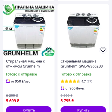
Стиральная машина с
Стиральная машина
отжимом Grunhelm
Grunhelm GWL-WS602B3
Вместительная
Готово к отправке
Готово к отправке
стиральная машина
Полуавтоматическая
950
от
₴
/мес
4.7
(77)
стиральная машина
966
от
₴
/мес
Стиральная машина 6 кг
6 299
₴
6 500
₴
5 699
₴
5 795
₴
Купить
Купить