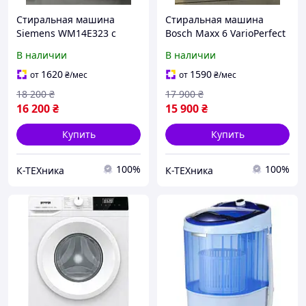
Стиральная машина
Стиральная машина
Siemens WM14E323 с
Bosch Maxx 6 VarioPerfect
баком для воды
с бочкой для воды б/у.
В наличии
В наличии
(автономная) б/у.
1620
1590
от
₴
/мес
от
₴
/мес
18 200
₴
17 900
₴
16 200
₴
15 900
₴
Купить
Купить
100%
100%
К-ТЕХника
К-ТЕХника