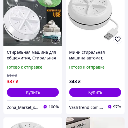
Стиральная машина для
Мини стиральная
общежития, Стиральная
машина автомат,
машина для дачи без
Портативная стиралка
Готово к отправке
Готово к отправке
водопровода Складная
ведро, Стиральная
OI-85
машина с баком для воды
618
₴
KH-90
337
₴
343
₴
Купить
Купить
100%
97%
Zona_Market_shop
VashTrend.com.ua - Рознично-оптовый интернет магазин!