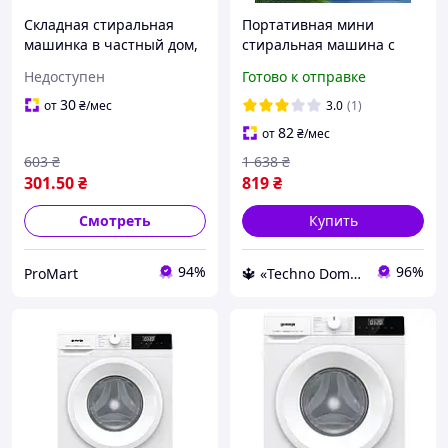
Складная стиральная
Портативная мини
машинка в частный дом,
стиральная машина с
Портативная стиральная
центрифугой для одежды
Недоступен
Готово к отправке
машина Складная
детей Ультразвуковая
машина PJ-84
машинка для стирки
30
от
₴
/мес
3.0
(1)
82
от
₴
/мес
603
₴
1 638
₴
301
.50
₴
819
₴
Смотреть
Купить
94%
96%
ProMart
🔱 «Techno Dom» Компетентность! Качество товара! Быстрая отправка! ✅