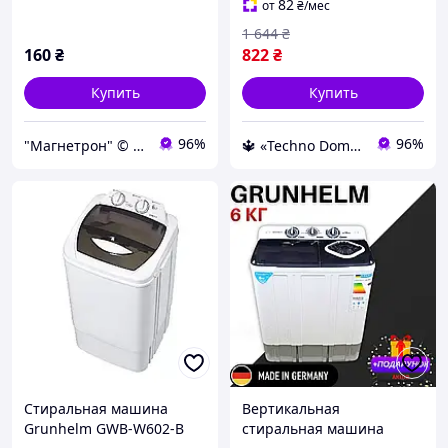
82
от
₴
/мес
1 644
₴
160
₴
822
₴
Купить
Купить
96%
96%
"Магнетрон" © Интернет-магазин запчастей и аксессуаров для бытовой техники
🔱 «Techno Dom» Компетентность! Качество товара! Быстрая отправка! ✅
Стиральная машина
Вертикальная
Grunhelm GWB-W602-B
стиральная машина