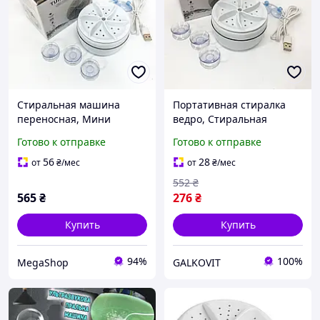
Стиральная машина
Портативная стиралка
переносная, Мини
ведро, Стиральная
стиральная машина для
машина с баком для
Готово к отправке
Готово к отправке
носков, Портативная
воды, Складная
стиралка ведро NC-20
стиральная машина для
56
28
от
₴
/мес
от
₴
/мес
дачи FY-71
552
₴
565
₴
276
₴
Купить
Купить
94%
100%
MegaShop
GALKOVIT