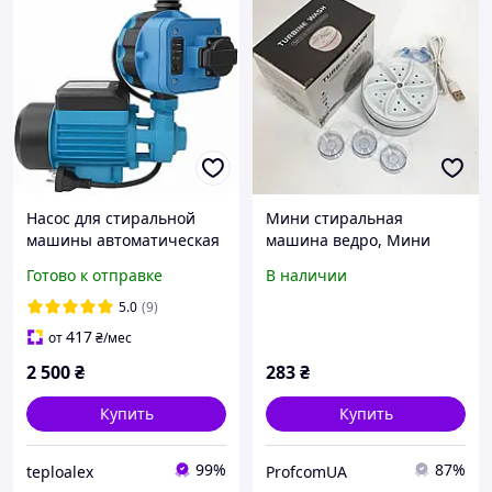
Насос для стиральной
Мини стиральная
машины автоматическая
машина ведро, Мини
подача воды из емкости,
стиральная машина для
Готово к отправке
В наличии
бака, бочки, колодца,
носков с баком для воды
скважины. Повышение
ZQ-74
5.0
(9)
давления стиралки
417
от
₴
/мес
2 500
₴
283
₴
Купить
Купить
99%
87%
teploalex
ProfcomUA