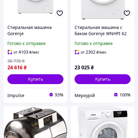
Стиральная машина
Стиральная машина с
Gorenje
баком Gorenje WNHPI 62
WNHPI72SCSIRV+бак
SCSIRV/UA
Готово к отправке
Готово к отправке
(WNHPI72SCSIRV) i
4103
2302
от
₴
/мес
от
₴
/мес
30 770
₴
24 616
₴
23 025
₴
Купить
Купить
93%
100%
Impulse
Меркурій