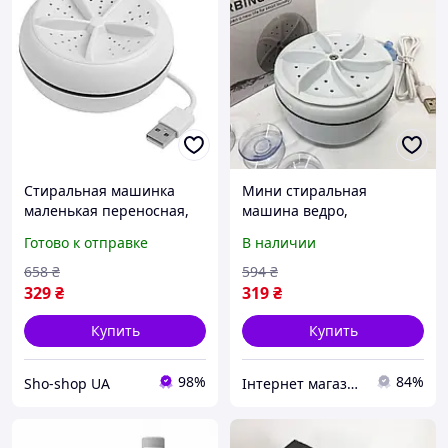
Стиральная машинка
Мини стиральная
маленькая переносная,
машина ведро,
Стиральная машина с
Стиральная машина
Готово к отправке
В наличии
баком для воды Складная
переносная с баком для
машина CS-12
воды DW-29
658
₴
594
₴
329
₴
319
₴
Купить
Купить
98%
84%
Sho-shop UA
Інтернет магазин DOMASHNIY