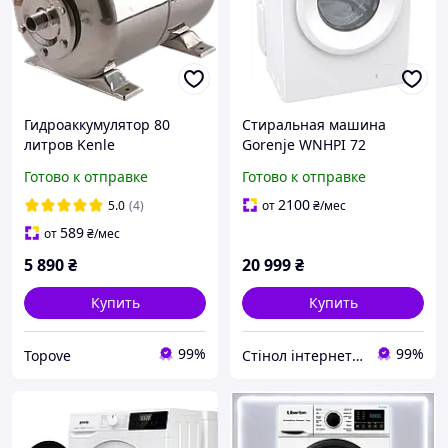
Гидроаккумулятор 80
Стиральная машина
литров Kenle
Gorenje WNHPI 72
нержавеющая сталь для
SCSIRV/UA c баком
Готово к отправке
Готово к отправке
воды бак
расширительный SS для
2100
5.0
(4)
от
₴
/мес
водоснабжения
589
от
₴
/мес
5 890
₴
20 999
₴
Купить
Купить
99%
99%
Topove
Стінол інтернет магазин