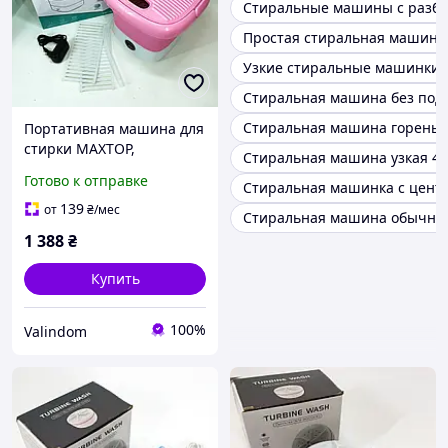
Стиральные машины с разб
Простая стиральная машина
Узкие стиральные машинки
Стиральная машина без под
Стиральная машина горенье 
Портативная машина для
стирки MAXTOP,
Стиральная машина узкая 40
Стиральная машина с
Готово к отправке
Стиральная машинка с цент
баком для воды Складная
стиральная WP-16
139
от
₴
/мес
Стиральная машина обычна
1 388
₴
Купить
100%
Valindom