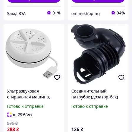
91%
94%
Захід ЮА
onlineshoping
Ультразвуковая
Соединительный
стиральная машина,
патрубок (дозатор-бак)
Складная стиральная
заливки воды для
Готово к отправке
Готово к отправке
машинка в частный дом
стиральных машин LG
Складная машина MP-34
4738EN2002A
29
от
₴
/мес
576
₴
288
₴
126
₴