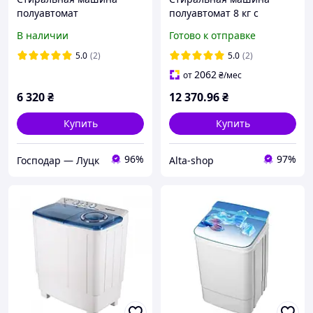
полуавтомат
полуавтомат 8 кг с
вертикальная на 8кг
отжимом вертикальная
В наличии
Готово к отправке
MILANO XPBS-80
Liberton LWM-8000 PUMP
однобаковая таймер
двухбаковая центрифуга
5.0
(2)
5.0
(2)
стирки
2062
от
₴
/мес
6 320
₴
12 370
.96
₴
Купить
Купить
96%
97%
Господар — Луцк
Alta-shop