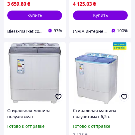
3 659
.80
₴
4 125
.03
₴
Купить
Купить
93%
100%
Bless-market.com.ua
INVIA интернет магазин
Стиральная машина
Стиральная машина
полуавтомат
полуавтомат 6,5 с
вертикальная 6,5 кг
отжимом вертикальная
Готово к отправке
Готово к отправке
SATURN ST-WK7602_с
SATURN ST-WK7602_b
двухбаковая помпа
двухбаковая помпа
7 175
₴