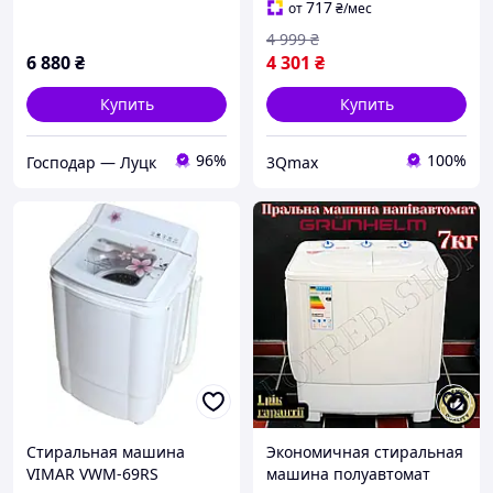
дома
717
от
₴
/мес
4 999
₴
6 880
₴
4 301
₴
Купить
Купить
96%
100%
Господар — Луцк
3Qmax
Стиральная машина
Экономичная стиральная
VIMAR VWM-69RS
машина полуавтомат