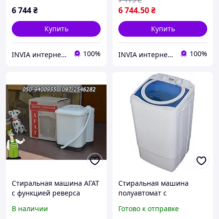
реверс центрифуга
реверс центрифуг
6 744
₴
6 744
.50
₴
Купить
Купить
100%
100%
INVIA интернет магазин
INVIA интернет магазин
Стиральная машина АГАТ
Стиральная машина
с функцией реверса
полуавтомат с
(стиралка типа Малютка)
центрифугой Liberton
В наличии
Готово к отправке
отличный помощник для
LWM-7004