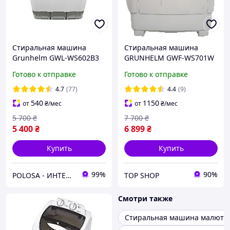
Стиральная машина
Стиральная машина
Grunhelm GWL-WS602B3
GRUNHELM GWF-WS701W
Готово к отправке
Готово к отправке
4.7
(77)
4.4
(9)
540
1150
от
₴
/мес
от
₴
/мес
5 700
₴
7 700
₴
5 400
₴
6 899
₴
Купить
Купить
99%
90%
POLOSA - ИНТЕРНЕТ-МАГАЗИН ТОВАРОВ ДЛЯ СТРОИТЕЛЬСТВА, САДА И ДОМА
TOP SHOP
Смотри также
Стиральная машина малютк