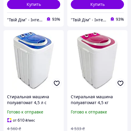
Купить
Купить
93%
93%
"Твій Дім" - Інтернет-гіпермаркет
"Твій Дім" - Інтернет-гіпермаркет
Стиральная машина
Стиральная машина
полуавтомат 4,5 л с
полуавтомат 4,5 кг
отжимом вертикальная
вертикальная с отжимом
Готово к отправке
Готово к отправке
PRIME Technics PWA451SB
PRIME Technics PWA451SR
центрифуга таймер
центрифуга таймер
610
от
₴
/мес
однобак
однобак
4 560
₴
4 533
₴