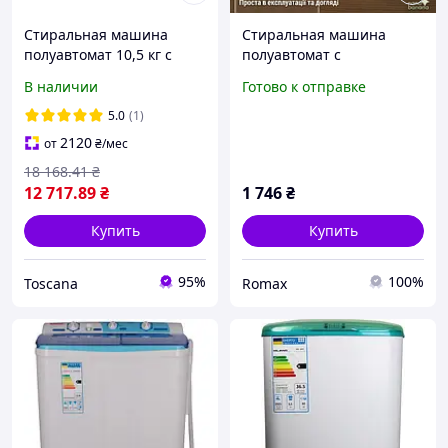
Стиральная машина
Стиральная машина
полуавтомат 10,5 кг с
полуавтомат с
отжимом вертикальная
вертикальной загрузкой,
В наличии
Готово к отправке
Liberton LWM-10500 PUMP
Стиральная машина
двухбаковая центрифуга
полуавтомат с реверсом,
5.0
(1)
PLK
2120
от
₴
/мес
18 168
.41
₴
12 717
.89
₴
1 746
₴
Купить
Купить
95%
100%
Toscana
Romax