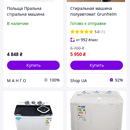
Польща Пральна
Стиральная машина
стіральна машина
полуавтомат Grunhelm
напівавтомат для села
Стиральная машина
В наличии
Готово к отправке
дачі подорожі
вертикальная с макс.
загрузкой 6 кг
5.0
(1)
Компактная стиралка для
992
от
₴
/мес
дачи и села
6 700
₴
4 848
₴
5 950
₴
Купить
Купить
100%
92%
М А Н Г О
Shop UA