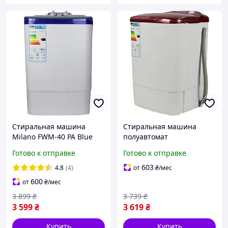
Стиральная машина
Стиральная машина
Milano FWM-40 PA Blue
полуавтомат
вертикальная на 3,5кг
Готово к отправке
Готово к отправке
MILANO XPB-30 PA R
однобаковая таймер
603
4.8
(4)
от
₴
/мес
стирки
600
от
₴
/мес
3 899
₴
3 739
₴
3 599
₴
3 619
₴
Купить
Купить