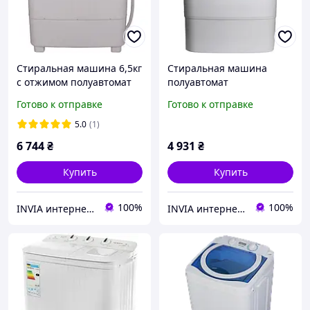
Стиральная машина 6,5кг
Стиральная машина
с отжимом полуавтомат
полуавтомат
вертикальная SATURN ST-
вертикальная на 3,5кг
Готово к отправке
Готово к отправке
WK7605 двухбаковая
MILANO XPB-30 PA gn
помпа реверс центрифуг
однобаковая таймер
5.0
(1)
стирки
6 744
₴
4 931
₴
Купить
Купить
100%
100%
INVIA интернет магазин
INVIA интернет магазин