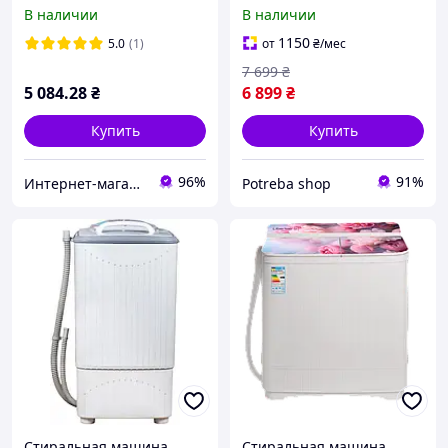
Grunhelm на 7кг
В наличии
В наличии
Полуавтоматическая
стиральная машина с
1150
5.0
(1)
от
₴
/мес
отжимом 1300 об мин
7 699
₴
Пралка для да
5 084
.28
₴
6 899
₴
Купить
Купить
96%
91%
Интернет-магазин "Первый"
Potreba shop
Стиральная машина
Стиральная машина