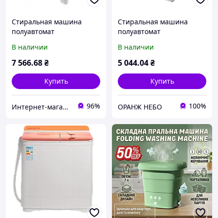
Стиральная машина
Стиральная машина
полуавтомат
полуавтомат
вертикальная 8 кг
вертикальная на 8 кг
В наличии
В наличии
VILGRAND V814-2CR B
PRIME Technics PWA841GB
отжим центрифуга
однобаковая таймер
7 566
.68
₴
5 044
.04
₴
двухбаковая таймер
стирки
помпа
Купить
Купить
96%
100%
Интернет-магазин "Первый"
ОРАНЖ НЕБО