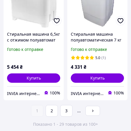
Стиральная машина 6,5кг
Стиральная машина
с отжимом полуавтомат
полуавтоматическая 7 кг
VERONA VR-6502W,
Liberton LWM-7004 -
Готово к отправке
Готово к отправке
вертикальная
MegaLavka
двухбаковая, помпа,
5.0
(1)
центрифуг
5 454
₴
4 331
₴
Купить
Купить
100%
100%
INVIA интернет магазин
INVIA интернет магазин
1
2
3
...
Показано 1 - 29 товаров из 100+