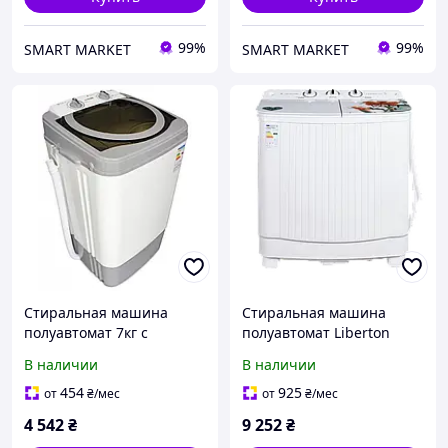
99%
99%
SMART MARKET
SMART MARKET
Стиральная машина
Стиральная машина
полуавтомат 7кг с
полуавтомат Liberton
отжимом вертикальная
LWM-7002 PUMP загрузка
В наличии
В наличии
PRIME Technics PWA701SG
7 кг
съемная центрифуга
454
925
от
₴
/мес
от
₴
/мес
стирка
4 542
₴
9 252
₴