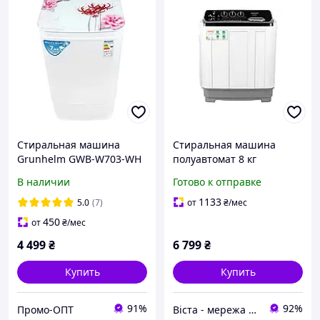
Стиральная машина
Стиральная машина
Grunhelm GWB-W703-WH
полуавтомат 8 кг
вертикальная Ardesto
В наличии
Готово к отправке
WMH-B80DPM отжим
РЕВЕРС центрифуга
1133
5.0
(7)
от
₴
/мес
ПОМПА двухбаковая
450
от
₴
/мес
4 499
₴
6 799
₴
Купить
Купить
91%
92%
Промо-ОПТ
Віста - мережа будівельно-господарчих маркетів