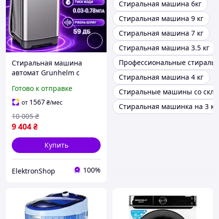
Стиральная машина 6кг
Стиральная машина 9 кг
Стиральная машина 7 кг
Стиральная машина 3.5 кг
Профессиональные стираль
Стиральная машина
автомат Grunhelm с
Стиральная машина 4 кг
вертикальной загрузкой
Готово к отправке
Стиральные машины со скла
на 7 кг Стиралка 310Вт
Прочная машинка для
1567
от
₴
/мес
Стиральная машинка на 3 кг
дома
10 005
₴
9 404
₴
Купить
100%
ElektronShop