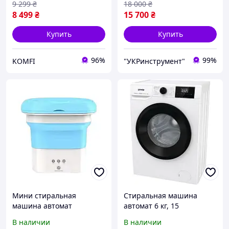
9 299
₴
18 000
₴
8 499
₴
15 700
₴
Купить
Купить
96%
99%
KOMFI
"УКРинструмент"
Мини стиральная
Стиральная машина
машина автомат
автомат 6 кг, 15
Стиралка, стиральная
программ, Gorenje
В наличии
В наличии
машина с вертикальной
W3NGPI61SBS, 1000об,