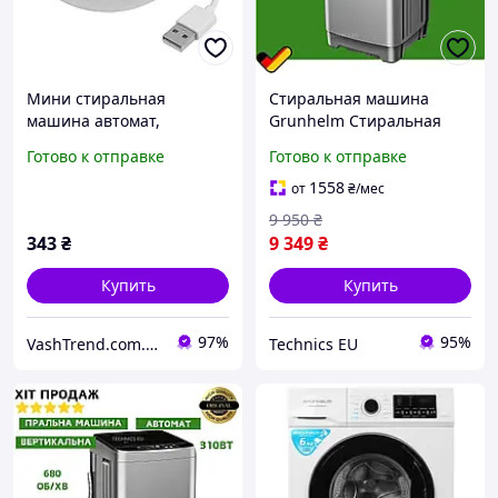
Мини стиральная
Стиральная машина
машина автомат,
Grunhelm Стиральная
Портативная стиралка
машина автомат с
Готово к отправке
Готово к отправке
ведро, Стиральная
вертикальной загрузкой
машина с баком для воды
Автоматическая
1558
от
₴
/мес
KH-90
стиральная машина с
9 950
₴
загрузкой 7 кг
343
₴
9 349
₴
Купить
Купить
97%
95%
VashTrend.com.ua - Рознично-оптовый интернет магазин!
Technics EU