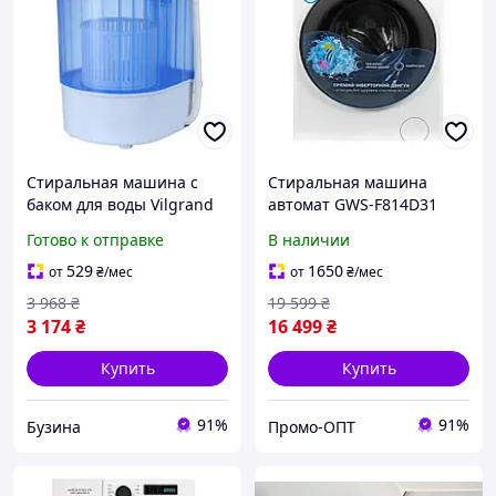
Стиральная машина с
Стиральная машина
баком для воды Vilgrand
автомат GWS-F814D31
V135-2550, Стиральная
Grunhelm 128438
Готово к отправке
В наличии
машинка автомат
портативная PN-66
529
1650
от
₴
/мес
от
₴
/мес
3 968
₴
19 599
₴
3 174
₴
16 499
₴
Купить
Купить
91%
91%
Бузина
Промо-ОПТ