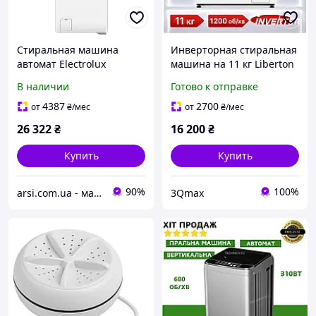
Стиральная машина
Инверторная стиральная
автомат Electrolux
машина на 11 кг Liberton
EW6T5272P
LWM-4953
В наличии
Готово к отправке
4387
2700
от
₴
/мес
от
₴
/мес
26 322
₴
16 200
₴
Купить
Купить
90%
100%
arsi.com.ua - магазин техники
3Qmax