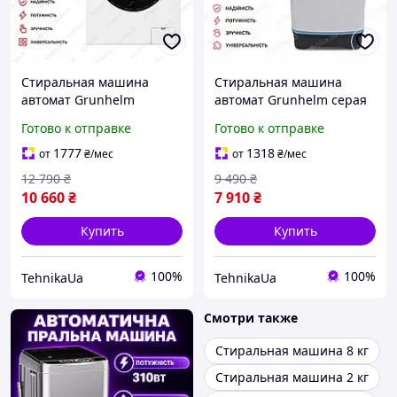
Стиральная машина
Стиральная машина
автомат Grunhelm
автомат Grunhelm серая
фронтальная загрузка 6
на 7 кг с вертикальной
Готово к отправке
Готово к отправке
кг отжим 1000 об/мин 12
загрузкой и отжимом до
программ класс A+++ с
680
1777
1318
от
₴
/мес
от
₴
/мес
дисплеем
12 790
₴
9 490
₴
10 660
₴
7 910
₴
Купить
Купить
100%
100%
TehnikaUa
TehnikaUa
Смотри также
Стиральная машина 8 кг
Стиральная машина 2 кг