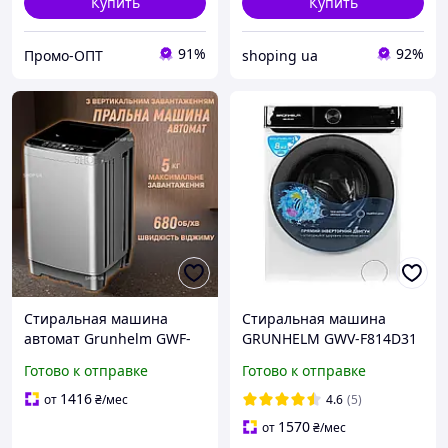
Купить
Купить
91%
92%
Промо-ОПТ
shoping ua
Стиральная машина
Стиральная машина
автомат Grunhelm GWF-
GRUNHELM GWV-F814D31
WS5A01-G Стиральная
Готово к отправке
Готово к отправке
машина с вертикальной
загрузкой
1416
от
₴
/мес
4.6
(5)
Автоматическая
1570
от
₴
/мес
стиральная машина