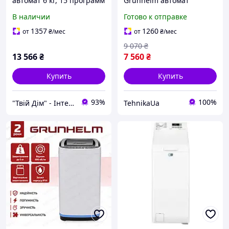
автомат 6 кг, 15 программ
Grunhelm автомат
BEKO
вертикальная загрузка 6
В наличии
Готово к отправке
BM1WFSU36233WPBB,
кг серая компактная для
1200об, дисплей,
дома
1357
1260
от
₴
/мес
от
₴
/мес
инвертор, стирка паром,
9 070
₴
фронтальная, узкая,
13 566
₴
7 560
₴
Купить
Купить
93%
100%
"Твій Дім" - Інтернет-гіпермаркет
TehnikaUa