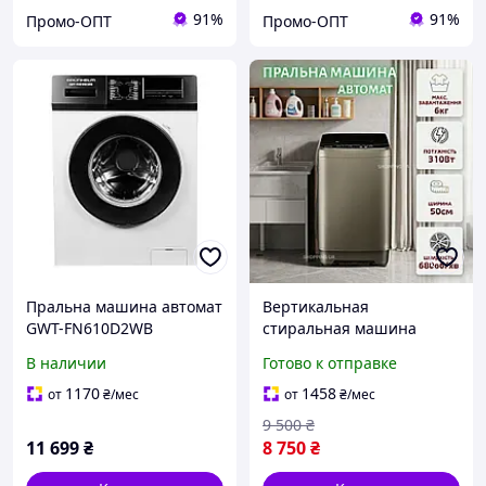
91%
91%
Промо-ОПТ
Промо-ОПТ
Пральна машина автомат
Вертикальная
GWT-FN610D2WB
стиральная машина
Grunhelm
Grunhelm
В наличии
Готово к отправке
Автоматическая
стиральная машина на
1170
1458
от
₴
/мес
от
₴
/мес
6кг Стиралка Экономная
9 500
₴
стиральная машина
11 699
₴
8 750
₴
310Вт