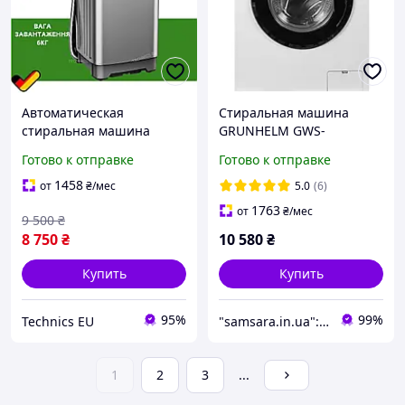
Автоматическая
Стиральная машина
стиральная машина
GRUNHELM GWS-
Grunhelm Вертикальная
F610D2WB-ST
Готово к отправке
Готово к отправке
стиральная машина
автомат Стиральная
1458
от
₴
/мес
5.0
(6)
машина с загрузкой 6кг
1763
от
₴
/мес
9 500
₴
8 750
₴
10 580
₴
Купить
Купить
95%
99%
Technics EU
"samsara.in.ua": Интернет-магазин инструментов, садовой и бытовой техники
1
2
3
...