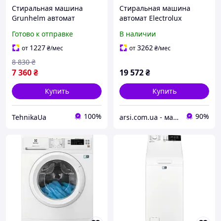
Стиральная машина
Стиральная машина
Grunhelm автомат
автомат Electrolux
вертикальная загрузка 5
EW6TN25061FP
Готово к отправке
В наличии
кг серая компактная для
дома
1227
3262
от
₴
/мес
от
₴
/мес
8 830
₴
7 360
₴
19 572
₴
Купить
Купить
100%
90%
TehnikaUa
arsi.com.ua - магазин техники