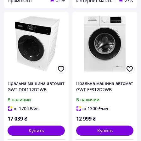
Промо-ОПТ
Интернет магазин "Select Store" 🛒 Только качественные товары по лучшим ценам ✅
Пральна машина автомат
Пральна машина автомат
GWT-DDI112D2WB
GWT-FF812D2WB
Grunhelm
Grunhelm
В наличии
В наличии
1704
1300
от
₴
/мес
от
₴
/мес
17 039
₴
12 999
₴
Купить
Купить