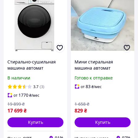
Стирально-сушильная
Мини стиральная
машина автомат
машина автомат
Grunhelm GWDS-
переносная голубая
В наличии
Готово к отправке
FF8812D2W
складная стиралка
Folding washing machine
83
3.7
(3)
от
₴
/мес
8 литров
1770
от
₴
/мес
19 899
₴
1 658
₴
17 699
₴
829
₴
Купить
Купить
91%
97%