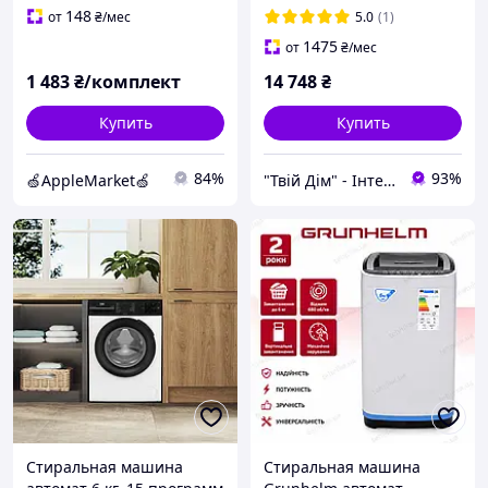
загрузкой Folding
дисплей, инвертор,
148
от
₴
/мес
5.0
(1)
Washing Machi
стирка с паром,
1475
от
₴
/мес
фронтальная
1 483
₴/комплект
14 748
₴
Купить
Купить
84%
93%
🍏AppleMarket🍏
"Твій Дім" - Інтернет-гіпермаркет
Стиральная машина
Стиральная машина