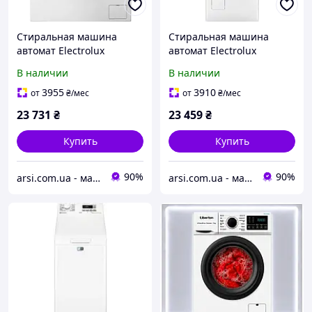
Стиральная машина
Стиральная машина
автомат Electrolux
автомат Electrolux
EW6S526WP
EW6T14061P
В наличии
В наличии
3955
3910
от
₴
/мес
от
₴
/мес
23 731
₴
23 459
₴
Купить
Купить
90%
90%
arsi.com.ua - магазин техники
arsi.com.ua - магазин техники