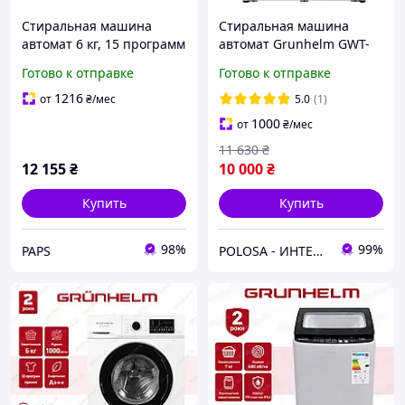
Стиральная машина
Стиральная машина
автомат 6 кг, 15 программ
автомат Grunhelm GWT-
Ardesto WMW-6102WBD,
FN610D2WB
Готово к отправке
Готово к отправке
1200об, дисплей, сенсор,
стирка с паром,
1216
от
₴
/мес
5.0
(1)
фронтальная, узкая
1000
от
₴
/мес
11 630
₴
12 155
₴
10 000
₴
Купить
Купить
98%
99%
PAPS
POLOSA - ИНТЕРНЕТ-МАГАЗИН ТОВАРОВ ДЛЯ СТРОИТЕЛЬСТВА, САДА И ДОМА