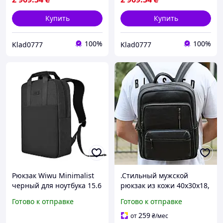
рюкзак L
Купить
Купить
100%
100%
Klad0777
Klad0777
Рюкзак Wiwu Minimalist
.Стильный мужской
черный для ноутбука 15.6
рюкзак из кожи 40х30х18,
дюймов стильный и
практичный городской
Готово к отправке
Готово к отправке
практичный для работы
аксессуар для ноутбука и
и учебы
документов, черный
259
от
₴
/мес