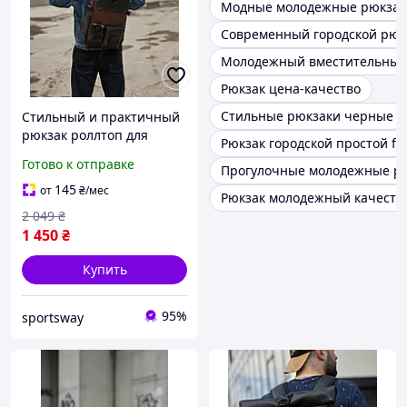
Модные молодежные рюкзак
Современный городской рюк
Молодежный вместительный
Рюкзак цена-качество
Стильные рюкзаки черные
Стильный и практичный
рюкзак роллтоп для
Рюкзак городской простой fa
ноутбука Rolltop для
Готово к отправке
Прогулочные молодежные р
путешествий
коричневого цвета из
145
от
₴
/мес
Рюкзак молодежный качест
экокожи
2 049
₴
1 450
₴
Купить
95%
sportsway