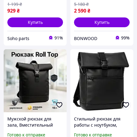
1 199
₴
5 180
₴
929
₴
2 590
₴
Купить
Купить
91%
99%
Soho parts
BONWOOD
Мужской рюкзак для
Стильный рюкзак для
зала, Вместительный
работы с ноутбуком,
рюкзак роллтоп Удобный
Современный городской
Готово к отправке
Готово к отправке