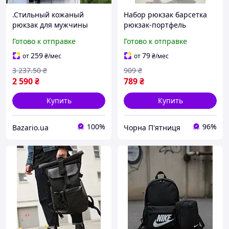
.Стильный кожаный
Набор рюкзак барсетка
рюкзак для мужчины
рюкзак-портфель
41х30х17, практичная
спортивный городской
Готово к отправке
Готово к отправке
городская наплечная
мужской комплект 2в1
сумка, черный
стильный практичный
259
79
от
₴
/мес
от
₴
/мес
набор
3 237
.50
₴
909
₴
2 590
₴
789
₴
Купить
Купить
100%
96%
Bazario.ua
Чорна П'ятниця