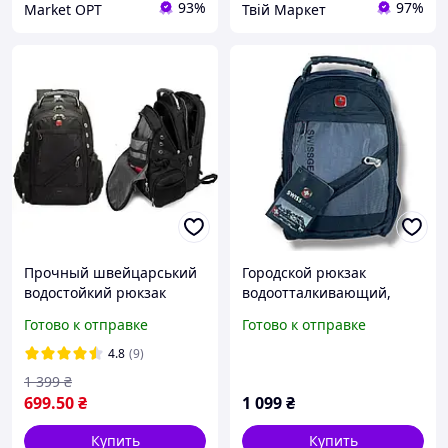
93%
97%
Market OPT
Твій Маркет
Прочный швейцарський
Городской рюкзак
водостойкий рюкзак
водоотталкивающий,
городской, стильный
стильный и практичный
Готово к отправке
Готово к отправке
практичный мужской
для активного
рюкзак для ноутбука
повседневного
4.8
(9)
использования 25 л.
1 399
₴
699
.50
₴
1 099
₴
Купить
Купить