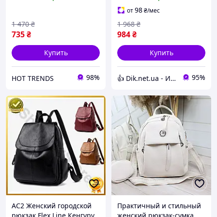
для городских прогулок
рюкзак с отделением под
HN-52
ноутбук JB-95
98
от
₴
/мес
1 470
₴
1 968
₴
735
₴
984
₴
Купить
Купить
98%
95%
HOT TRENDS
👍 Dik.net.ua - Интернет магазин
AC2 Женский городской
Практичный и стильный
рюкзак Flex Line Кенгуру
женский рюкзак-сумка