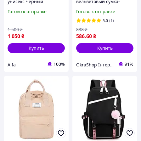
унисекс черный
вельветовый сумка-
школьный стильный и
рюкзак для девушек.
Готово к отправке
Готово к отправке
практичный аксессуар на
Черный
каждый день
5.0
(1)
1 500
₴
838
₴
1 050
₴
586
.60
₴
Купить
Купить
100%
91%
Аlfa
OkraShop Інтернет-магазин з великим асортиментом товару