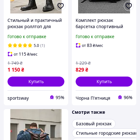
Стильный и практичный
Комплект рюкзак
рюкзак роллтоп для
барсетка спортивный
ноутбука Rolltop для
городской унисекс
Готово к отправке
Готово к отправке
путешествий черного
комплект 2в1 стильный
цвета
практичный
83
5.0
(1)
от
₴
/мес
вместительный набор
115
от
₴
/мес
1 749
₴
1 229
₴
1 150
₴
829
₴
Купить
Купить
95%
96%
sportsway
Чорна П'ятниця
Смотри также
Базовый рюкзак
Стильные городские рюкзак