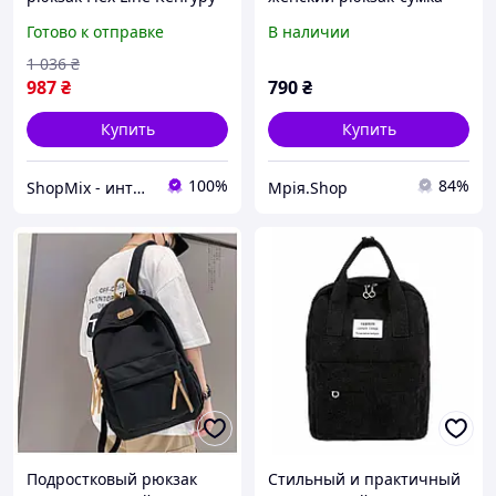
из экокожи для девушек
Молочный
Готово к отправке
В наличии
стильный и практичный
небольшой р DE
1 036
₴
987
₴
790
₴
Купить
Купить
100%
84%
ShopMix - интернет-магазин сумок и аксессуаров
Мрія.Shop
Подростковый рюкзак
Стильный и практичный