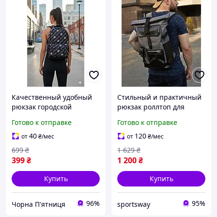
Качественный удобный
Стильный и практичный
рюкзак городской
рюкзак роллтоп для
офисный для работы и
ноутбука Rolltop для
Готово к отправке
Готово к отправке
учебы прогулочный
путешествий
практичный школьный
комбинированный,
40
120
от
₴
/мес
от
₴
/мес
стильный Under Armour
серого цвета
699
₴
1 629
₴
399
₴
1 200
₴
Купить
Купить
96%
95%
Чорна П'ятниця
sportsway