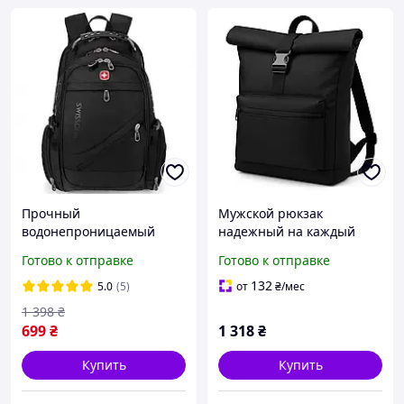
Прочный
Мужской рюкзак
водонепроницаемый
надежный на каждый
рюкзак городской,
день, Стильный черный
Готово к отправке
Готово к отправке
стильный практичный
рюкзак для мужчин
водостойкий рюкзак с
Комфортный городской
132
5.0
(5)
от
₴
/мес
чехлом 8810 Черный
FR-65
1 398
₴
699
₴
1 318
₴
Купить
Купить