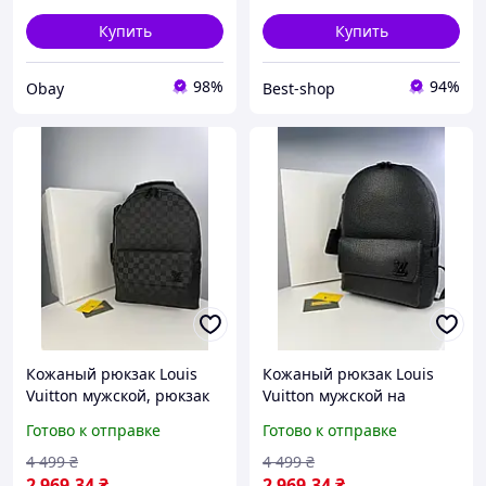
Купить
Купить
98%
94%
Obay
Best-shop
Кожаный рюкзак Louis
Кожаный рюкзак Louis
Vuitton мужской, рюкзак
Vuitton мужской на
на каждый день Louis
каждый день, Стильный
Готово к отправке
Готово к отправке
Vuitton, стильный
практичный рюкзак
практичный рюкзак
черный брендовый.
4 499
₴
4 499
₴
черный, брендовый
2 969
.34
₴
2 969
.34
₴