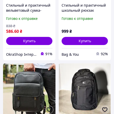
Стильный и практичный
Стильный и практичный
вельветовый сумка-
школьный рюкзак
рюкзак для девушек.
Готово к отправке
Готово к отправке
Бежевый
838
₴
586
.60
₴
999
₴
Купить
Купить
91%
92%
OkraShop Інтернет-магазин з великим асортиментом товару
Bag & You