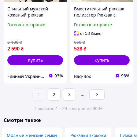
Стильный мужской
Вместительный рюкзак
кожаный рюкзак
полиэстер Рюкзак с
40х30х17, практичный
застежкой для ноутбука
Готово к отправке
Готово к отправке
аксессуар для ноутбука и
17 дюймов Рюкзаки яркие
документов, черный
и стильные дизайны
53
от
₴
/мес
Практичный рюкзак
5 180
₴
660
₴
2 590
₴
528
₴
Купить
Купить
93%
98%
Единый Украинский
Bag-Box
1
2
3
...
Показано 1 - 29 товаров из 900+
Смотри также
Модные женские сумки
Рюкзаки экокожа
Сумка м