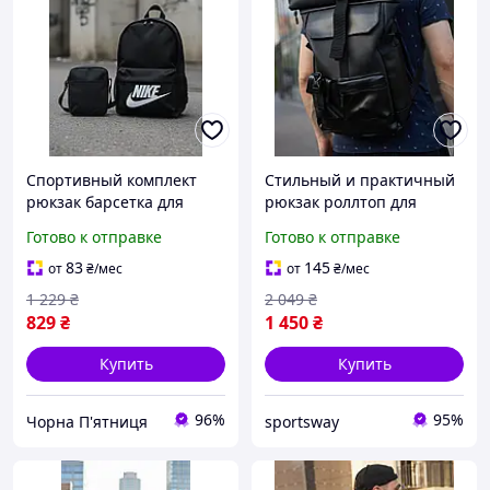
Спортивный комплект
Стильный и практичный
рюкзак барсетка для
рюкзак роллтоп для
учёбы унисекс набор 2в1
ноутбука Rolltop для
Готово к отправке
Готово к отправке
практичный
путешествий черного
вместительный стильный
цвета из экокожи
83
145
от
₴
/мес
от
₴
/мес
1 229
₴
2 049
₴
829
₴
1 450
₴
Купить
Купить
96%
95%
Чорна П'ятниця
sportsway