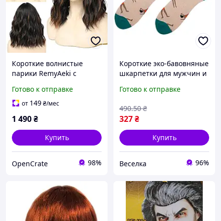
Короткие волнистые
Короткие эко-бавовняные
парики RemyAeki с
шкарпетки для мужчин и
челкой для женщин
женщин комфортные
Готово к отправке
Готово к отправке
светло-коричневый цвет,
стильные для
парики из
повседневного ношения
149
от
₴
/мес
490
.50
₴
синтетического
FLAME
1 490
₴
327
₴
Купить
Купить
98%
96%
OpenCrate
Веселка