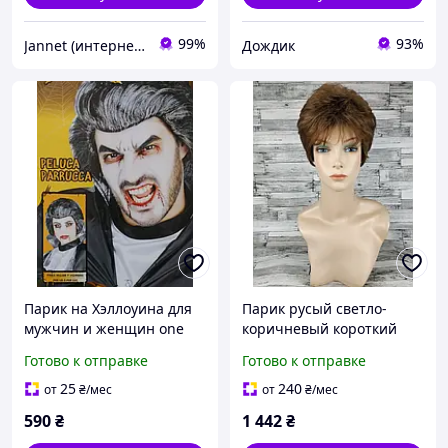
99%
93%
Jannet (интернет-магазин)
Дождик
Парик на Хэллоуина для
Парик русый светло-
мужчин и женщин one
коричневый короткий
size черно-серый
короткая стрижка
Готово к отправке
Готово к отправке
женский для женщин для
ежедневной носки
25
240
от
₴
/мес
от
₴
/мес
Hivision linda
590
₴
1 442
₴