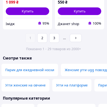
1 099
₴
550
₴
Купить
Купить
95%
100%
Імідж
Джанет shop
1
2
3
...
Показано 1 - 29 товаров из 2000+
Смотри также
Парик для ежедневной носки
Женские угги ugg повсе
Угги женские на овчине
Угги на платформе
Пари
Популярные категории