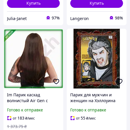
Купить
Купить
97%
98%
Julia-Janet
Langeron
Im Парик каскад
Парик для мужчин и
волнистый Air Gen с
женщин на Хэллоуина
челкой Fetish Hair
черные волосы с седыми
Готово к отправке
Готово к отправке
коричневый 60 см для
прядями one size
женщин стильный
183
55
от
₴
/мес
от
₴
/мес
длинный па IMD22/G
1 373
.75
₴