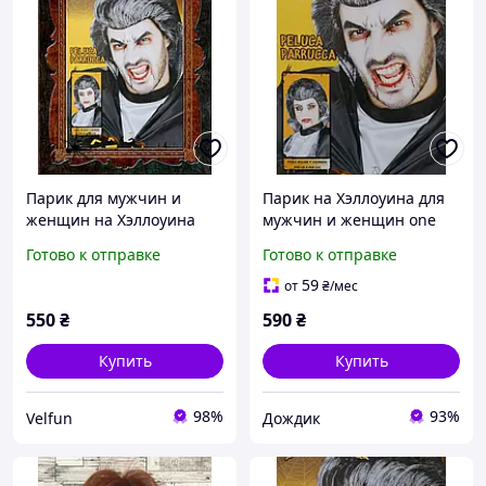
Парик для мужчин и
Парик на Хэллоуина для
женщин на Хэллоуина
мужчин и женщин one
черные волосы с седыми
size черно-серый
Готово к отправке
Готово к отправке
прядями one size
59
от
₴
/мес
550
₴
590
₴
Купить
Купить
98%
93%
Velfun
Дождик