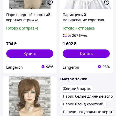
Парик черный короткий
Парик русый
короткая стрижка
мелирование короткая
женский мужской для
стрижка женский для
Готово к отправке
Готово к отправке
женщин и мужчин
женщин из
искусственных волос
267
от
₴
/мес
Hivision Linda 1733 ab607
794
₴
1 602
₴
Купить
Купить
98%
98%
Langeron
Langeron
Смотри также
Женский парик
Парик белые длинные волос
Парик блонд короткий
Парики натуральные коротк