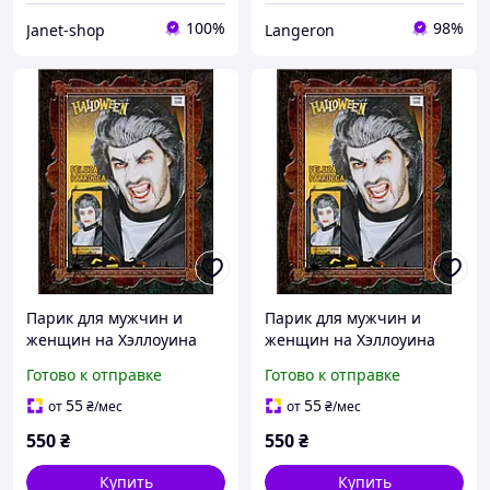
100%
98%
Janet-shop
Langeron
Парик для мужчин и
Парик для мужчин и
женщин на Хэллоуина
женщин на Хэллоуина
черные волосы с седыми
черные волосы с седыми
Готово к отправке
Готово к отправке
прядями one size
прядями one size
55
55
от
₴
/мес
от
₴
/мес
550
₴
550
₴
Купить
Купить