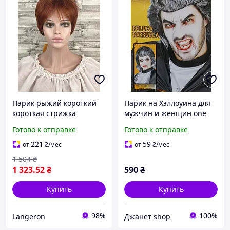
Парик рыжий короткий
Парик на Хэллоуина для
короткая стрижка
мужчин и женщин one
женский для женщин для
size черно-серый
Готово к отправке
Готово к отправке
ежедневной носки
Hivision ronik 130
221
59
от
₴
/мес
от
₴
/мес
1 504
₴
1 323
.52
₴
590
₴
Купить
Купить
98%
100%
Langeron
Джанет shop