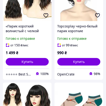
«Парик короткий
Topcosplay черно-белый
волнистый с челкой
парик короткие
светло-коричневый 14
вьющиеся афро парики
Готово к отправке
Готово к отправке
дюймов синтетический
для мужчин или женщин
термостойкий для
костюм на Хэллоуин
150
99
от
₴
/мес
от
₴
/мес
женщин»
косплей
1 499
₴
990
₴
Купить
Купить
100%
98%
⭐⭐⭐⭐⭐ Best Shop
OpenCrate