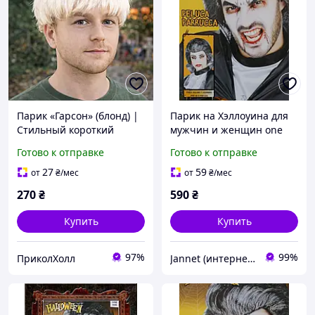
Парик «Гарсон» (блонд) |
Парик на Хэллоуина для
Стильный короткий
мужчин и женщин one
парик для вечеринок
size черно-серый
Готово к отправке
Готово к отправке
27
59
от
₴
/мес
от
₴
/мес
270
₴
590
₴
Купить
Купить
97%
99%
ПриколХолл
Jannet (интернет-магазин)