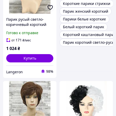
Короткие парики стрижки
Парик женский короткий
Парики белые короткие
Парик русый светло-
коричневый короткий
Белый короткий парик
короткая стрижка
Готово к отправке
Короткий каштановый парик
женский для женщин для
ежедневной носки
171
от
₴
/мес
Парик короткий светло-русы
1 024
₴
Купить
98%
Langeron