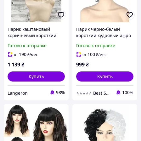
Парик каштановый
Парик черно-белый
коричневый короткий
короткий кудрявый афро
короткая стрижка
для мужчин и женщин на
Готово к отправке
Готово к отправке
женский для женщин для
Хэллоуин костюм косплей
ежедневной носки
12 дюймов термостойкий
190
100
от
₴
/мес
от
₴
/мес
1 139
₴
999
₴
Купить
Купить
98%
100%
Langeron
⭐⭐⭐⭐⭐ Best Shop