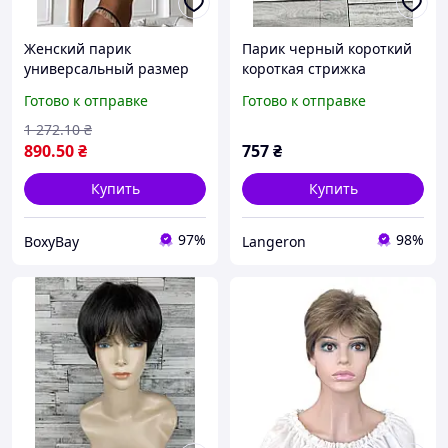
Женский парик
Парик черный короткий
универсальный размер
короткая стрижка
розовый парик каре с
женский мужской для
Готово к отправке
Готово к отправке
челкой модный короткий
женщин и мужчин
парик для женщин
1 272
.10
₴
890
.50
₴
757
₴
Купить
Купить
97%
98%
BoxyBay
Langeron