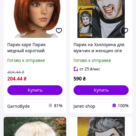
Парик каре Парик
Парик на Хэллоуина для
медный короткий
мужчин и женщин one
PartyStyle яркий
size черно-серый
Готово к отправке
Готово к отправке
стильный образ для
маскарада и
25
от
₴
/мес
404
.44
₴
тематической вечеринки
204
.44
₴
590
₴
Купить
Купить
81%
100%
GarnoByde
Janet-shop