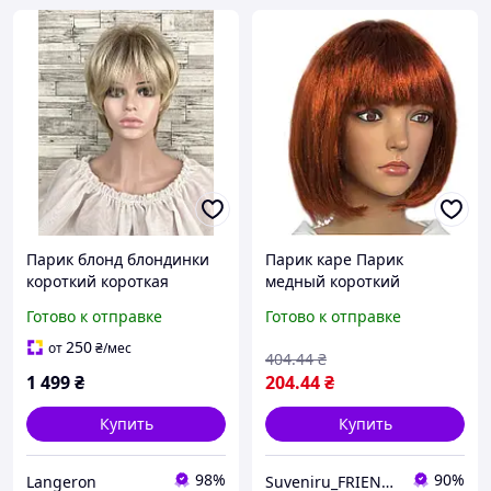
Парик блонд блондинки
Парик каре Парик
короткий короткая
медный короткий
стрижка женский для
PartyStyle яркий
Готово к отправке
Готово к отправке
женщин с затемненными
стильный образ для
корнями для ежедневной
маскарада и
250
от
₴
/мес
404
.44
₴
носки
тематической вечеринки
1 499
₴
204
.44
₴
Купить
Купить
98%
90%
Langeron
Suveniru_FRIENDS