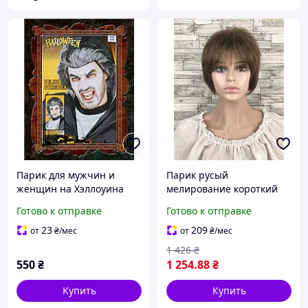
Парик для мужчин и
Парик русый
женщин на Хэллоуина
мелирование короткий
черные волосы с седыми
короткая стрижка
Готово к отправке
Готово к отправке
прядями one size
женский для женщин для
ежедневной носки
23
209
от
₴
/мес
от
₴
/мес
1 426
₴
550
₴
1 254
.88
₴
Купить
Купить