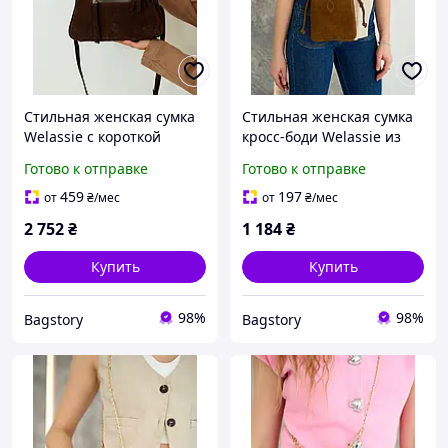
Стильная женская сумка
Стильная женская сумка
Welassie с короткой
кросс-боди Welassie из
ручкой и плечевым
натуральной замшевой
Готово к отправке
Готово к отправке
ремнем из натуральной
кожи с внутренним
замшевой кожи
карманом карамельного
459
197
от
₴
/мес
от
₴
/мес
шоколадного цвета
цвета BLK76152
2 752
₴
1 184
₴
BLK12055
Купить
Купить
98%
98%
Bagstory
Bagstory