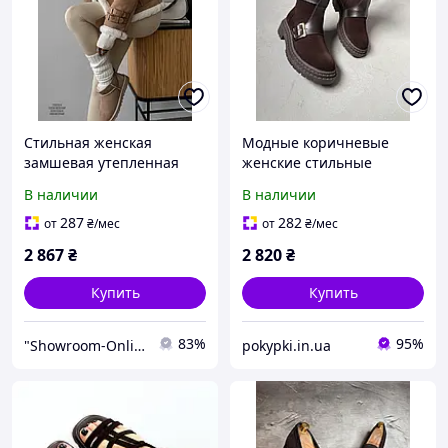
Стильная женская
Модные коричневые
замшевая утепленная
женские стильные
укороченная дубленка
замшевые ботинки на
В наличии
В наличии
коричневого цвета S M
толстой тракторной
подошве| 36-41
287
282
от
₴
/мес
от
₴
/мес
2 867
₴
2 820
₴
Купить
Купить
83%
95%
"Showroom-Online": Тысячи образов – один клик!
pokypki.in.ua