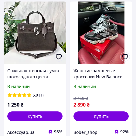
Стильная женская сумка
Женские замшевые
шоколадного цвета
кроссовки New Balance
замшевая коричневая
9060, стильные и
В наличии
В наличии
сумка шопер
удобные нью беланс
кроссы для женщин
5.0
(1)
3 450
₴
коричневого цвета
1 250
₴
2 890
₴
Купить
Купить
98%
92%
Аксессуар.ua
Bober_shop