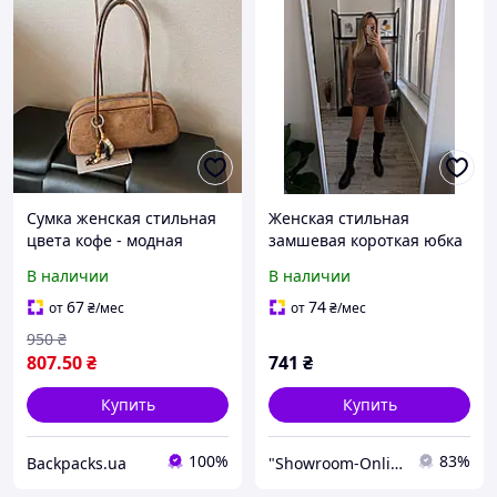
Сумка женская стильная
Женская стильная
цвета кофе - модная
замшевая короткая юбка
женская маленькая
шорты шоколадного
В наличии
В наличии
замшевая сумочка с
цвета 42-44 46-48
ручками (WB2-coffee)
67
74
от
₴
/мес
от
₴
/мес
950
₴
807
.50
₴
741
₴
Купить
Купить
100%
83%
Backpacks.ua
"Showroom-Online": Тысячи образов – один клик!