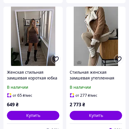
Женская стильная
Стильная женская
замшевая короткая юбка
замшевая утепленная
шорты шоколадного
укороченная дубленка
В наличии
В наличии
цвета 42-44 46-48
коричневого цвета S M
65
277
от
₴
/мес
от
₴
/мес
649
₴
2 773
₴
Купить
Купить