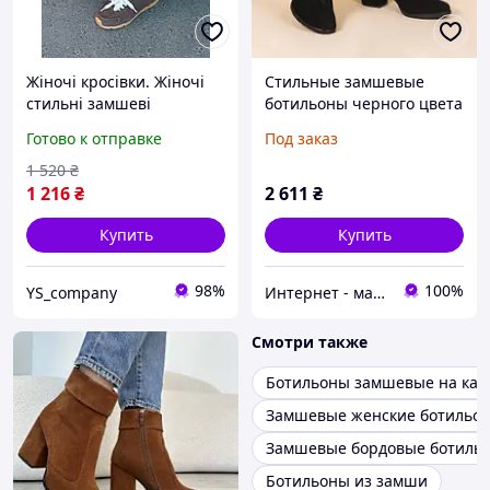
Жіночі кросівки. Жіночі
Стильные замшевые
стильні замшеві
ботильоны черного цвета
демісезонні якісні
на каблуке весна , размер
Готово к отправке
Под заказ
кросівки коричневого
от 36 до 41
кольору осінь\весна.
1 520
₴
1 216
₴
2 611
₴
Купить
Купить
98%
100%
YS_company
Интернет - магазин "MariModa"
Смотри также
Ботильоны замшевые на каб
Замшевые женские ботильо
Замшевые бордовые ботиль
Ботильоны из замши