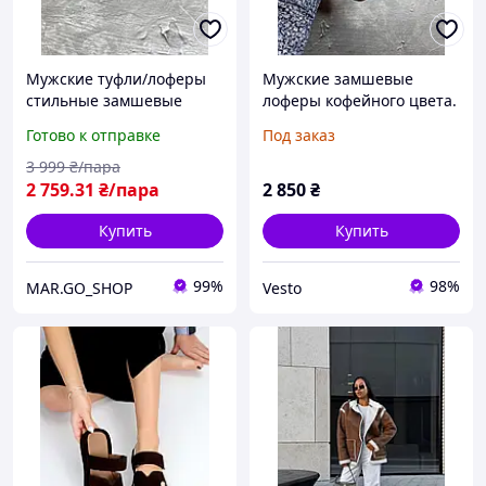
Мужские туфли/лоферы
Мужские замшевые
стильные замшевые
лоферы кофейного цвета.
молодежные мокасины
Мужская замшевая обувь.
Готово к отправке
Под заказ
(цвет шоколад)
Стильные коричневые
мужские лоферы
3 999
₴/пара
2 759
.31
₴/пара
2 850
₴
Купить
Купить
99%
98%
MAR.GO_SHOP
Vesto