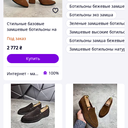
Ботильоны бежевые замшев
Ботильоны эко замша
Зеленые замшевые ботильо
Стильные базовые
замшевые ботильоны на
Замшевые высокие ботильо
каблуке цвет рыжий,
Под заказ
Ботильоны замша бежевые
размеры 36-40
2 772
₴
Замшевые ботильоны натур
Купить
100%
Интернет - магазин "MariModa"