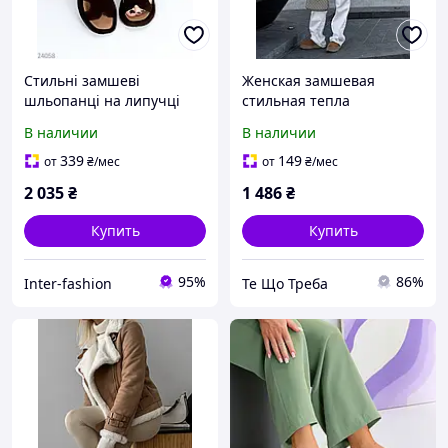
Стильні замшеві
Женская замшевая
шльопанці на липучці
стильная тепла
24058 колір шоколад
демисезонная дубленка
В наличии
В наличии
коричневого цвета 42/46
48/50
339
149
от
₴
/мес
от
₴
/мес
2 035
₴
1 486
₴
Купить
Купить
95%
86%
Inter-fashion
Те Що Треба