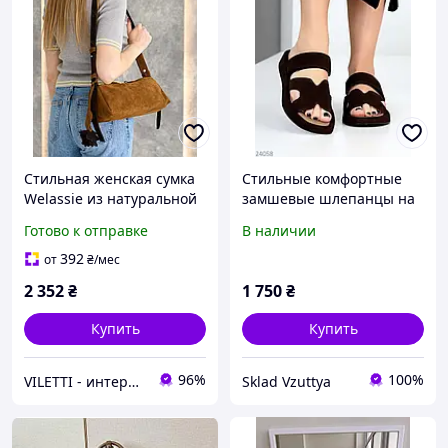
Стильная женская сумка
Стильные комфортные
Welassie из натуральной
замшевые шлепанцы на
замшевой кожи с
липучке цвет Шоколад 37
Готово к отправке
В наличии
регулируемым плечевым
ремнем карамельного
392
от
₴
/мес
цвета BLK72352
2 352
₴
1 750
₴
Купить
Купить
96%
100%
VILETTI - интернет-магазин товаров для дома
Sklad Vzuttya