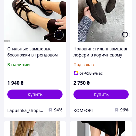
Стильные замшевые
Чоловічі стильні замшеві
босоножки в трендовом
лофери в коричневому
цвете Горький Шоколад
кольорі
В наличии
Под заказ
458
от
₴
/мес
1 940
₴
2 750
₴
Купить
Купить
94%
96%
Lapushka_shoping - любовь с первого взгляда!
KOMFORT