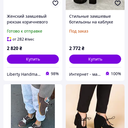
Женский замшевый
Стильные замшевые
рюкзак коричневого
ботильоны на каблуке
цвета | Стильный
цвет шоколадный ,
Готово к отправке
Под заказ
городской рюкзак |
размеры 36-40
Лёгкий рюкзак на каждый
282
от
₴
/мес
день
2 820
₴
2 772
₴
Купить
Купить
98%
100%
Liberty Handmade
Интернет - магазин "MariModa"