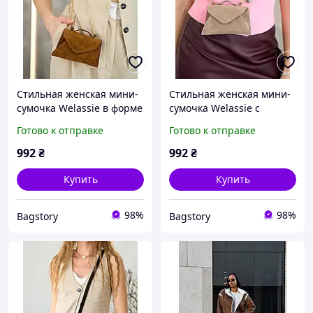
Стильная женская мини-
Стильная женская мини-
сумочка Welassie в форме
сумочка Welassie с
конверта из натуральной
металлической цепочкой
Готово к отправке
Готово к отправке
замшевой кожи
из натуральной
карамельного цвета
замшевой кожи цвет
992
₴
992
₴
«Monte» BLK71452
капучино «Monte»
BLK71459
Купить
Купить
98%
98%
Bagstory
Bagstory