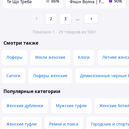
86%
90%
Те Що Треба
Фэшн Волна | Fashion Wave
1
2
3
...
Показано 1 - 29 товаров из 500+
Смотри также
Лоферы
Мюли женские
Клоги
Летняя женск
Сапоги
Лоферы женские
Демисезонные черные 
Популярные категории
Женские дубленки
Мужские туфли
Женские ботил
Женские туфли
Ремни и пояса
Городские и спор