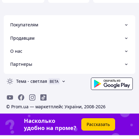
Покупателям
Продавцам
О нас
Партнеры
Тема
-
светлая
BETA
© Prom.ua — маркетплейс України, 2008-2026
Насколько
Рассказать
удобно на проме?