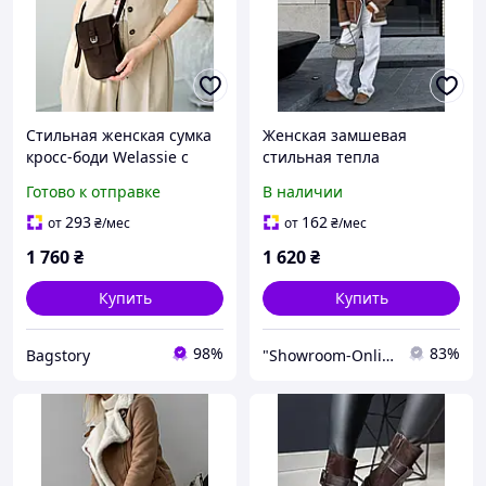
Стильная женская сумка
Женская замшевая
кросс-боди Welassie с
стильная тепла
декоративным ремешком
демисезонная дубленка
Готово к отправке
В наличии
из натуральной
коричневого цвета 42/46
замшевой кожи
48/50
293
162
от
₴
/мес
от
₴
/мес
шоколадного цвета
1 760
₴
1 620
₴
BLK76255
Купить
Купить
98%
83%
Bagstory
"Showroom-Online": Тысячи образов – один клик!