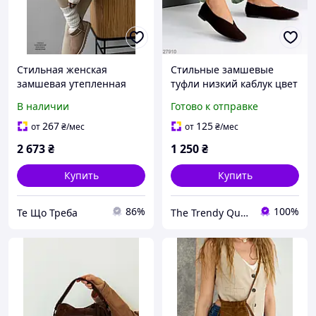
Стильная женская
Стильные замшевые
замшевая утепленная
туфли низкий каблук цвет
укороченная дубленка
Шоколад 36
В наличии
Готово к отправке
коричневого цвета S M
267
125
от
₴
/мес
от
₴
/мес
2 673
₴
1 250
₴
Купить
Купить
86%
100%
Те Що Треба
The Trendy Queen - інтернет-магазин