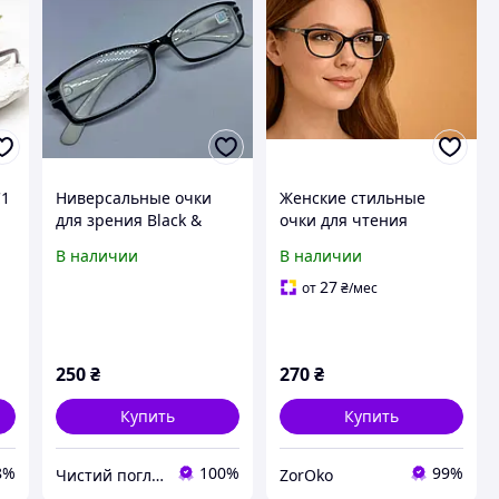
C1
Ниверсальные очки
Женские стильные
для зрения Black &
очки для чтения
ая
White Balance | -2.00 |
зрения Respect 050
В наличии
В наличии
Легкие и стильные
27
от
₴
/мес
250
₴
270
₴
Купить
Купить
8%
100%
99%
Чистий погляд
ZorOko