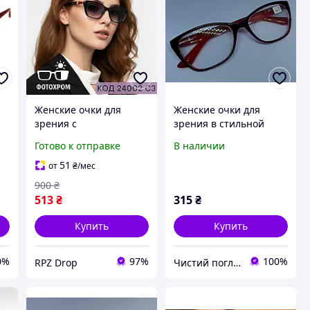
Женские очки для
Женские очки для
зрения с
зрения в стильной
фотохромными
градиентной оправе
Готово к отправке
В наличии
линзами стильный
+1.5
чёрно-красный
51
от
₴
/мес
пластик. Код 24002 С3
900
₴
513
₴
315
₴
Купить
Купить
0%
97%
100%
RPZ Drop
Чистий погляд