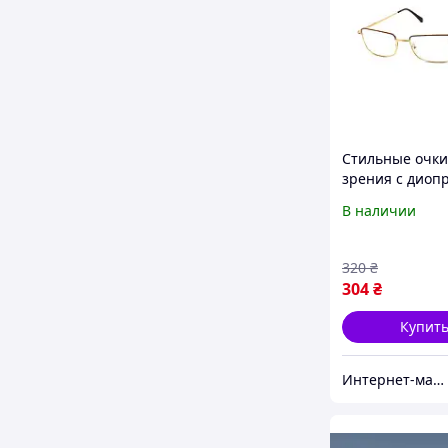
Стильные очки
зрения с диоп
женские
В наличии
320
₴
304
₴
Купит
Интернет-магазин Счастливый Клуб