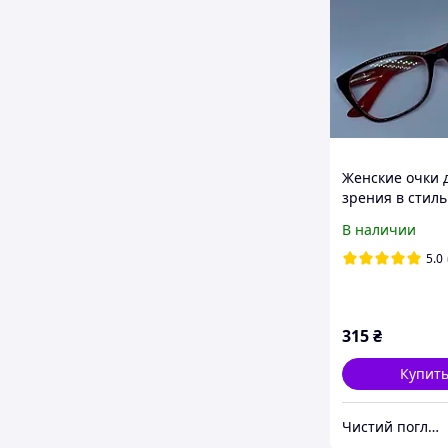
Женские очки 
зрения в стил
градиентной о
В наличии
5.0
315
₴
Купит
Чистий погляд