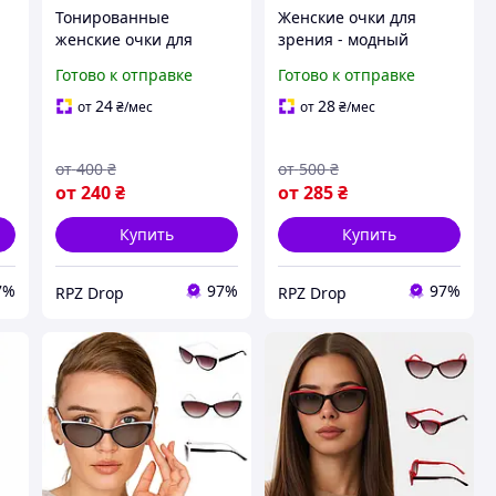
Тонированные
Женские очки для
женские очки для
зрения - модный
зрения в плюсах и
розовый акцент для
Готово к отправке
Готово к отправке
е
минусах, чёрно-
стильного образа. Код
красная оправа,
7020 С2 +0.5
24
28
от
₴
/мес
от
₴
/мес
стильные и удобные.
Код 550
от
400
₴
от
500
₴
от
240
₴
от
285
₴
Купить
Купить
7%
97%
97%
RPZ Drop
RPZ Drop