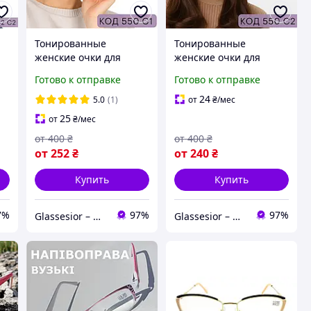
Тонированные
Тонированные
женские очки для
женские очки для
й
зрения в плюсах и
зрения в плюсах и
Готово к отправке
Готово к отправке
ь
минусах, чёрно-белые
минусах, чёрно-
2
оправа, стильные и
красная оправа,
24
5.0
(1)
от
₴
/мес
удобные. Код 550
стильные и удобные.
25
от
₴
/мес
Код 550
от
400
₴
от
400
₴
от
252
₴
от
240
₴
Купить
Купить
7%
97%
97%
Glassesior – Магазин оптики
Glassesior – Магазин оптики