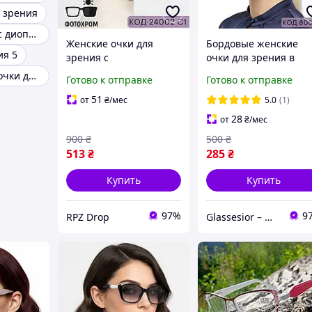
я зрения
Женские очки с диоптриями
Женские очки для
Бордовые женские
ия 5
зрения с
очки для зрения в
фотохромными
стильной пластиково
Современные очки для зрения женские
Готово к отправке
Готово к отправке
линзами стильный
оправе: практичност
черный пластик. Код
и красота. Код 8002 С
51
от
₴
/мес
5.0
(1)
24002 С1
тон +0.75
28
от
₴
/мес
900
₴
500
₴
513
₴
285
₴
Купить
Купить
97%
9
RPZ Drop
Glassesior – Магазин оптики