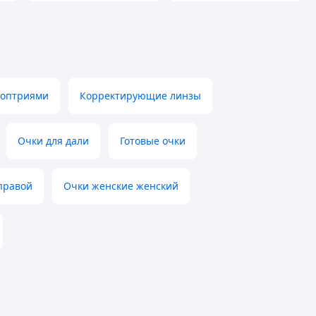
иоптриями
Корректирующие линзы
Очки для дали
Готовые очки
оправой
Очки женские женский