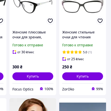
Женские плюсовые
Женские стильные
ля
очки для зрения,
очки для чтения
пластиковая черная
зрения Onelook 065
Готово к отправке
Готово к отправке
оправа, стильно и
современно
30
от
₴
/мес
5.0
(1)
25
от
₴
/мес
300
₴
250
₴
Купить
Купить
0%
100%
99%
Focus Optics
ZorOko