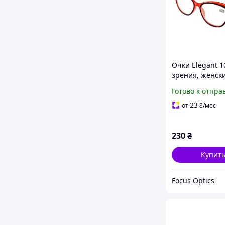
Очки Elegant 1
зрения, женски
пластиковые, 
Готово к отпра
модель, стиль
удобные и пра
23
от
₴
/мес
230
₴
Купит
Focus Optics