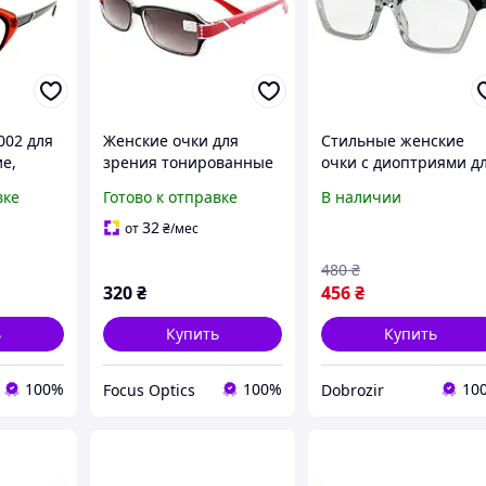
002 для
Женские очки для
Стильные женские
е,
зрения тонированные
очки с диоптриями д
яркая
пластиковые
коррекции зрения (
вке
Готово к отправке
В наличии
ные,
коррекция зрения и
плюс)
ктичные
стильный вид
32
от
₴
/мес
480
₴
320
₴
456
₴
ь
Купить
Купить
100%
100%
10
Focus Optics
Dobrozir