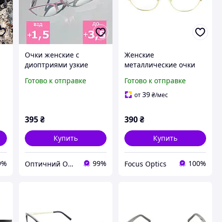
Очки женские с
Женские
диоптриями узкие
металлические очки
металлические для
Elegant 1004 для
Готово к отправке
Готово к отправке
й
зрения с полимерной
зрения плюса
линзой (для НЕ
стильный дизайн
39
от
₴
/мес
широкого лица)
розовые
395
₴
390
₴
Купить
Купить
9%
99%
100%
Оптичний Оазис
Focus Optics