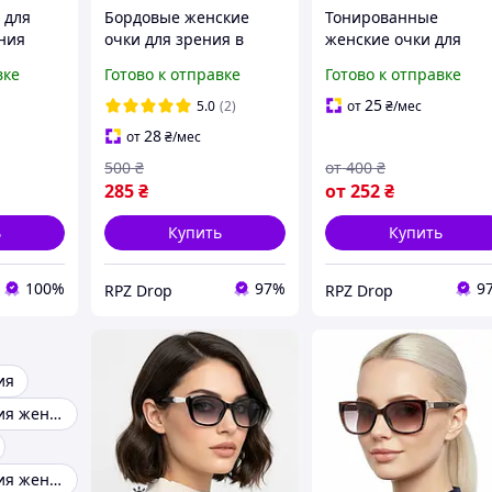
 для
Бордовые женские
Тонированные
ния
очки для зрения в
женские очки для
стильной пластиковой
зрения в плюсах и
вке
Готово к отправке
Готово к отправке
оправе: практичность
минусах, чёрно-белы
и красота. Код 8002 С2
оправа, стильные и
25
5.0
(2)
от
₴
/мес
тон +0.75
удобные. Код 550
28
от
₴
/мес
500
₴
от
400
₴
285
₴
от
252
₴
ь
Купить
Купить
100%
97%
9
RPZ Drop
RPZ Drop
ия
Очки для зрения женские
Очки для зрения женские круглые