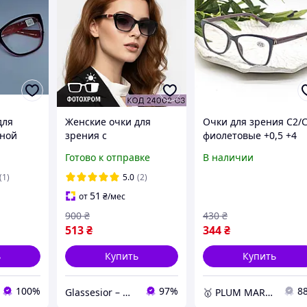
для
Женские очки для
Очки для зрения C2/
ьной
зрения с
фиолетовые +0,5 +4
праве +1
фотохромными
диоптрии, пластиков
Готово к отправке
В наличии
линзами стильный
оправа,
чёрно-красный
поликарбонатные
(1)
5.0
(2)
пластик. Код 24002 С3
линзы, стильные,
51
от
₴
/мес
женски
900
₴
430
₴
513
₴
344
₴
ь
Купить
Купить
100%
97%
8
Glassesior – Магазин оптики
🥇 PLUM MARKET