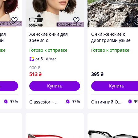
для
Женские очки для
Очки женские с
ый
зрения с
диоптриями узкие
т для
фотохромными
металлические для
вке
Готово к отправке
Готово к отправке
за. Код
линзами стильный
зрения с полимерно
черный пластик. Код
линзой (для НЕ
51
от
₴
/мес
24002 С1
широкого лица)
900
₴
розовые
513
₴
395
₴
ь
Купить
Купить
97%
97%
9
Glassesior – Магазин оптики
Оптичний Оазис