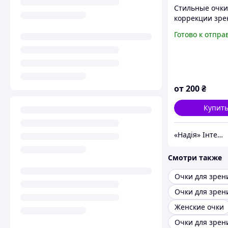
Стильные очки
коррекции зре
плюс
Готово к отпра
от
200
₴
Купит
«Надія» Інтернет-Магазин
Смотри также
Очки для зрен
Женские очки