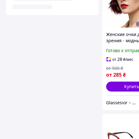
Женские очки 
зрения - модн
розовый акцен
Готово к отпра
стильного обра
7020 С2 +0.5
28
от
₴
/мес
от
500
₴
от
285
₴
Купит
Glassesior – Магазин оптики