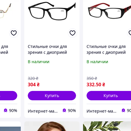
 для
Стильные очки для
Стильные очки для
рией
зрения с диоприей
зрения с диоприей
женские VESTA
женские VESTA
В наличии
В наличии
320
₴
350
₴
304
₴
332
.50
₴
ь
Купить
Купить
90%
90%
9
Интернет-магазин Счастливый Клуб
Интернет-магазин Счастливый Клуб