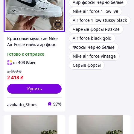
Аир форсы черно белые
Nike air force 1 low lv8
Air force 1 low stussy black
Черные форсы низкие
Air force black gold
Кроссовки мужские Nike
Air Force найк аир форс
Форсы черно белые
белые с черным низкие
Готово к отправке
Nike air force vintage
найки кеды крассовки
кроссы стильные
403
от
₴
/мес
Серые форсы
2 600
₴
2 418
₴
Купить
97%
avokado_Shoes