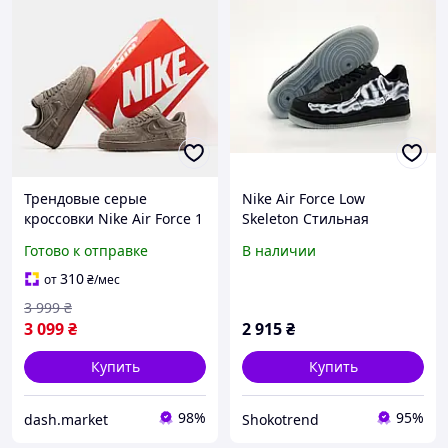
Трендовые серые
Nike Air Force Low
кроссовки Nike Air Force 1
Skeleton Стильная
из натуральной замши
мужская обувь. Модные
Готово к отправке
В наличии
унисекс стильные
мужские кроссы Найк Аир
модные форсы низкие на
Форс.
310
от
₴
/мес
каждый день
3 999
₴
3 099
₴
2 915
₴
Купить
Купить
98%
95%
dash.market
Shokotrend