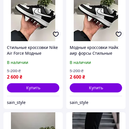
Стильные кроссовки Nike
Модные кроссовки Найк
Air Force Модные
аир форсы Стильные
кроссовки Найк аир
кроссовки Nike Air Force
В наличии
В наличии
форсы Красивые
Красивые кроссовки Найк
кроссовки Найк Форс
Форс
5 200
₴
5 200
₴
2 600
₴
2 600
₴
Купить
Купить
sain_style
sain_style