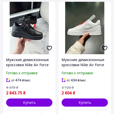
Мужские демисезонные
Мужские демисезонные
кроссовки Nike Air Force
кроссовки Nike Air Force
1017 BLACK (черные)
White Supreme (белые)
Готово к отправке
Готово к отправке
спортивные кроссовки
спортивные кроссовки
nk95 Найк
Ar99645 Найк
474
434
от
₴
/мес
от
₴
/мес
4 375
₴
3 720
₴
2 843
.75
₴
2 604
₴
Купить
Купить