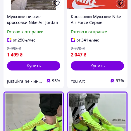
Мужские низкие
Кроссовки Мужские Nike
кроссовки Nike Air Jordan
Air Force Серые
Legacy, мужские
Замшевые Осень, Кеды
Готово к отправке
Готово к отправке
стильные кроссовки,
Найк Аир Форс низкие
молодежные кроссовки
Серые Мужские Эко Кожа
250
341
от
₴
/мес
от
₴
/мес
для парней
модные
2 998
₴
2 770
₴
1 499
₴
2 047
₴
Купить
Купить
93%
97%
JustUkraine - интернет магазин мужской и женской обуви
You Art