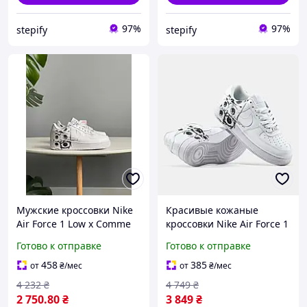
97%
97%
stepify
stepify
Мужские кроссовки Nike
Красивые кожаные
Air Force 1 Low х Comme
кроссовки Nike Air Force 1
des Garçons Supreme
Supreme на плоской
Готово к отправке
Готово к отправке
(белые) спортивные
подошве унисекс
кроссы 1621 Найк
стильные модные форсы
458
385
от
₴
/мес
от
₴
/мес
низкие весна осень
4 232
₴
4 749
₴
2 750
.80
₴
3 849
₴