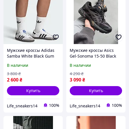
Мужские кроссы Adidas
Мужские кроссы Asics
Samba White Black Gum
Gel-Sonoma 15-50 Black
низкие спортивные
Gore-Tex низкие
В наличии
В наличии
кроссовки для весна лето
спортивные кроссовки
стильные модные
для весна лето стильные
3 800
₴
4 290
₴
повседневные кроссы
модные повседневные
2 600
₴
3 090
₴
Адидас
Купить
Купить
100%
100%
Life_sneakers14
Life_sneakers14