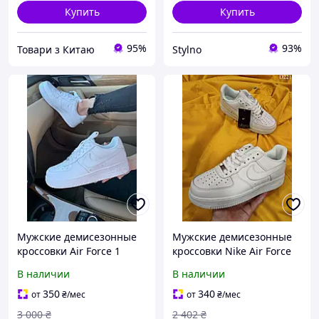
Купить
Купить
95%
93%
Товари з Китаю
Stylno
Мужские демисезонные
Мужские демисезонные
кроссовки Air Force 1
кроссовки Nike Air Force
White premium (белые)
Low White (белые) низкие
В наличии
В наличии
низкие стильные
стильные кроссовки D221
кроссовки N003 Найк
Найк house
350
340
от
₴
/мес
от
₴
/мес
house
3 000
₴
2 402
₴