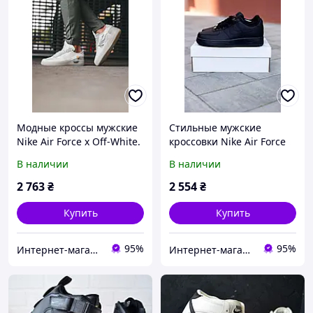
Модные кроссы мужские
Стильные мужские
Nike Air Force x Off-White.
кроссовки Nike Air Force
Стильная мужская обувь
1. Модные кроссы
В наличии
В наличии
Найк Аир Форс.
мужские Найк Аир Форс
черные.
2 763
₴
2 554
₴
Купить
Купить
95%
95%
Интернет-магазин "Dianora-Style"
Интернет-магазин "Dianora-Style"