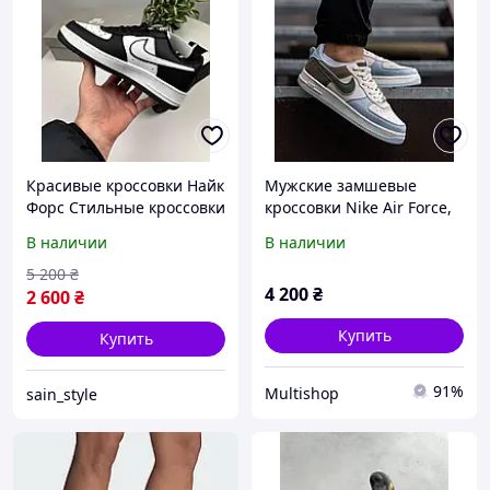
Красивые кроссовки Найк
Мужские замшевые
Форс Стильные кроссовки
кроссовки Nike Air Force,
Nike Air Force Модные
стильные модные
В наличии
В наличии
кроссовки Найк Аир
кроссовки Найк Аир Форс
форсы
из замши кеды мужские
5 200
₴
4 200
₴
замша
2 600
₴
Купить
Купить
91%
Multishop
sain_style