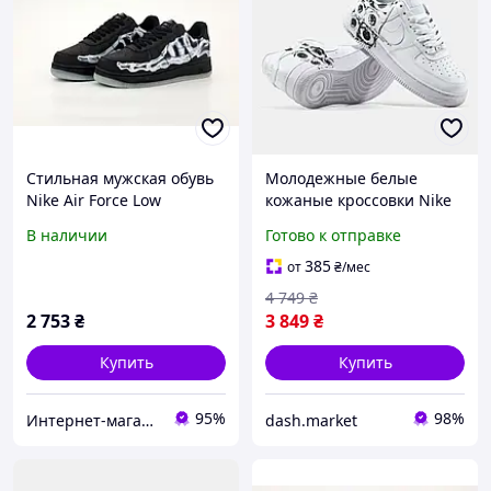
Стильная мужская обувь
Молодежные белые
Nike Air Force Low
кожаные кроссовки Nike
Skeleton. Модные
Air Force 1 Supreme
В наличии
Готово к отправке
мужские кроссы Найк Аир
унисекс стильные
Форс.
модные форсы низкие
385
от
₴
/мес
для парней и девушек
4 749
₴
2 753
₴
3 849
₴
Купить
Купить
95%
98%
Интернет-магазин "Dianora-Style"
dash.market