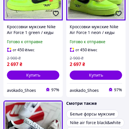
Кроссовки мужские Nike
Кроссовки мужские Nike
Air Force 1 green / кеды
Air Force 1 neon / кеды
Найк аир Форс 1 зеленые
Найк аир Форс 1
Готово к отправке
Готово к отправке
салатовые
450
450
от
₴
/мес
от
₴
/мес
2 900
₴
2 900
₴
2 697
₴
2 697
₴
Купить
Купить
97%
97%
avokado_Shoes
avokado_Shoes
Смотри также
Белые форсы мужские
Nike air force black&white