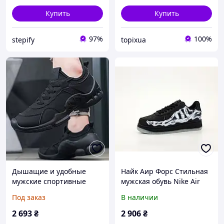
Купить
Купить
97%
100%
stepify
topixua
Дышащие и удобные
Найк Аир Форс Стильная
мужские спортивные
мужская обувь Nike Air
повседневные кроссовки,
Force Low Skeleton.
Под заказ
В наличии
низкие, на шнуровке,
Модные мужские кроссы.
модные и стильные, с
2 693
₴
2 906
₴
верхом из сетчатой ткани