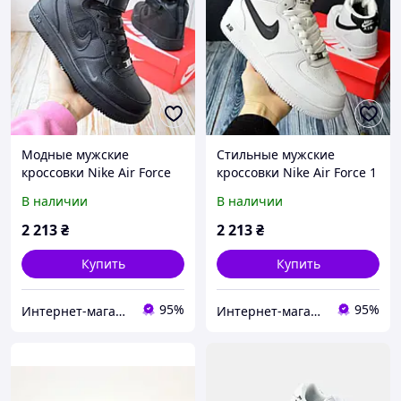
Модные мужские
Стильные мужские
кроссовки Nike Air Force
кроссовки Nike Air Force 1
1. Стильная обувь Найк
ЗИМА. Модная обувь
В наличии
В наличии
Аир Форс С МЕХОМ.
Найк Аир Форс С МЕХОМ.
2 213
₴
2 213
₴
Купить
Купить
95%
95%
Интернет-магазин "Dianora-Style"
Интернет-магазин "Dianora-Style"