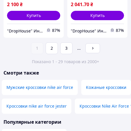
2 100
₴
2 041
.70
₴
Купить
Купить
87%
87%
"DropHouse" Интернет-магазин
"DropHouse" Интернет-магазин
1
2
3
...
Показано 1 - 29 товаров из 2000+
Смотри также
Мужские кроссовки nike air force
Кожаные кроссовки
Кроссовки nike air force jester
Кроссовки Nike Air Force 
Популярные категории