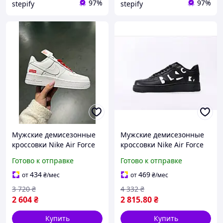
97%
97%
stepify
stepify
Мужские демисезонные
Мужские демисезонные
кроссовки Nike Air Force
кроссовки Nike Air Force
White Supreme (белые)
COMME des GARÇON
Готово к отправке
Готово к отправке
спортивные кроссовки
BLACK (черные)
Ar99645 Найк
спортивные кроссовки
434
469
от
₴
/мес
от
₴
/мес
nk99 Найк
3 720
₴
4 332
₴
2 604
₴
2 815
.80
₴
Купить
Купить