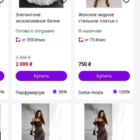
Элегантное
Женское модное
эксклюзивное Белое
стильное платье с
платье корсет с розами
бусинами
Готово к отправке
В наличии
й,
нарядное женское
6-
мини платье-мини
350
75
от
₴
/мес
от
₴
/мес
модное изысканное
молочное
2 300
₴
2 099
₴
750
₴
Купить
Купить
6%
96%
100%
Парфумеріум
Sveta-moda