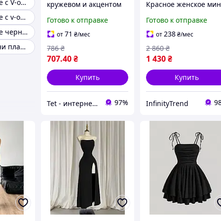
Женское платье с V-образным вырезом
кружевом и акцентом
Красное женское ми
на талии легкость и
платье вязаное с
Женское платье с v-образным вырезом черное
Готово к отправке
Готово к отправке
элегантность
длинным рукавом
Женское платье черно-белое стильное
универсальный разм
71
238
от
₴
/мес
от
₴
/мес
S L
Сиреневое мини платье
786
₴
2 860
₴
707
.40
₴
1 430
₴
Купить
Купить
97%
9
Tet - интернет-магазин женской одежды и аксессуаров
InfinityTrend