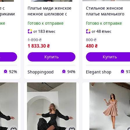
е с
Платье миди женское
Стильное женское
ариками
нежное шелковое с
платье маленького
декоративными
размера маленькое
вке
Готово к отправке
Готово к отправке
пуговицами и пышной
платье в цветочек с
юбкой Smvk6658
вырезом стильное
183
48
от
₴
/мес
от
₴
/мес
платье ХС-С
1 890
₴
800
₴
1 833
.30
₴
480
₴
ь
Купить
Купить
92%
94%
9
Shoppingood
Elegant shop