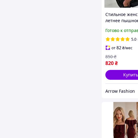
Стильное женс
летнее пышное
в цветочек дл
Готово к отпра
длинный рукав
разрезом по но
5.0
спине
82
от
₴
/мес
850
₴
820
₴
Купит
Arrow Fashion