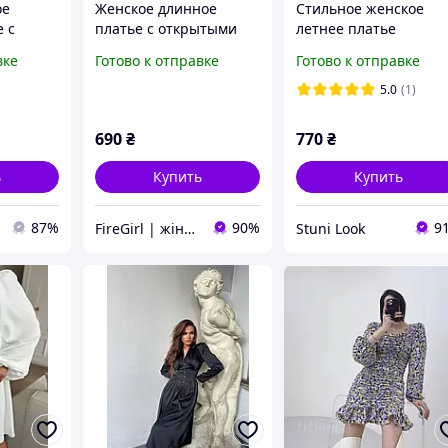
ое
Женское длинное
Стильное женское
 с
платье с открытыми
летнее платье
нких
плечами и разрезом
комбинезон креп-
вке
Готово к отправке
Готово к отправке
(черное, темно-
жатка (черное, белое
красное)
голубое, бежевое)
5.0
(1)
690
₴
770
₴
ь
Купить
Купить
87%
90%
9
FireGirl | жіночий одяг
Stuni Look