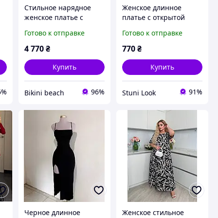
Стильное нарядное
Женское длинное
женское платье с
платье с открытой
длинным рукавом
спиной (черное, белое)
Готово к отправке
Готово к отправке
Dj
Польша Design
Miraвеlle, art.279-MA
4 770
₴
770
₴
розовое
Купить
Купить
6%
96%
91%
Bikini beach
Stuni Look
Черное длинное
Женское стильное