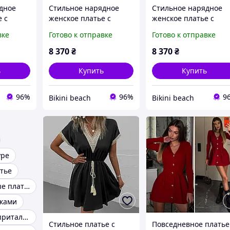
дное
Стильное нарядное
Стильное нарядное
 с
женское платье с
женское платье с
вом
длинным рукавом
длинным рукавом
вке
Готово к отправке
Готово к отправке
Польша Modern Line Dj
Польша Modern Line 
279-MA
Design капучино
Design капучино
8 370
₴
8 370
₴
ь
Купить
Купить
96%
96%
9
Bikini beach
Bikini beach
уре
тье
Очень стильные платья
нками
Классическое приталенное платье
Стильное платье с
Повседневное платье