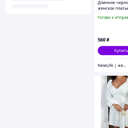
Длинное черн
женское платье
вырезом на то
Готово к отпра
бретельках
560
₴
Купит
NewLife | женская одежда