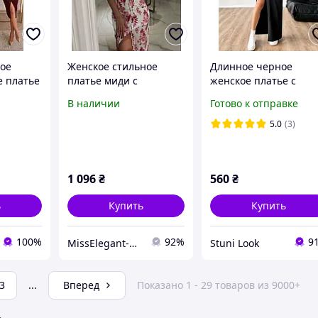
ое
Женское стильное
Длинное черное
е платье
платье миди с
женское платье с
рюшами и
цветочным принтом
вырезом на тонких
В наличии
Готово к отправке
ткань: штапель
бретельках
Мод.503
5.0
(3)
1 096
₴
560
₴
ь
Купить
Купить
100%
92%
9
MissElegant-Интернет магазин одежды
Stuni Look
3
...
Вперед
Показано 1 - 29 товаров из 9000+