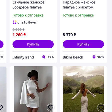
Стильное женское
Нарядное женское
бордовое платье
платье с жакетом
универсальный размер
Польша Modern Line
Готово к отправке
Готово к отправке
,
S L Удобное платье для
Komplet Kreon
повседневного образа
жемчужно-бежевое
210
от
₴
/мес
2 520
₴
1 260
₴
8 370
₴
Купить
Купить
1%
98%
96%
InfinityTrend
Bikini beach