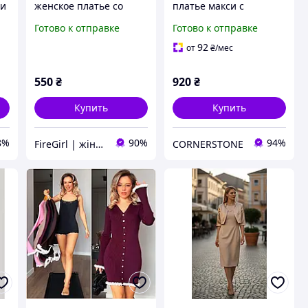
ни
женское платье со
платье макси с
разрезом на ноге (40-
трендовым принтом,
Готово к отправке
Готово к отправке
42 и 44-46 размеры)
50-52, 54-56, черный,
ер
беж, Софт принт.
92
от
₴
/мес
550
₴
920
₴
Купить
Купить
8%
90%
94%
FireGirl | жіночий одяг
CORNERSTONE