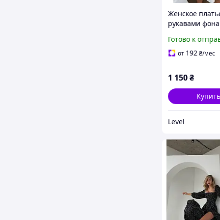
Женское плать
рукавами фон
Готово к отпра
192
от
₴
/мес
1 150
₴
Купит
Level