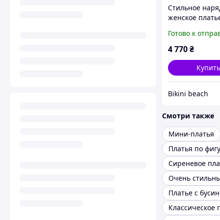
Стильное наря
женское платье
длинным рука
Готово к отпра
Польша Design
Miraвеlle, art.
4 770
₴
розовое
Купит
Bikini beach
Смотри также
Мини-платья
Платья по фиг
Сиреневое пла
Платье с буси