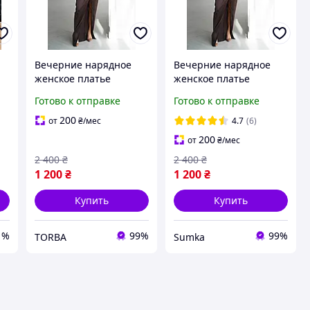
Вечерние нарядное
Вечерние нарядное
женское платье
женское платье
длинное с
длинное с
Готово к отправке
Готово к отправке
драпировкой атлас,
драпировкой атлас,
красивые праздничное
красивые праздничное
200
от
₴
/мес
4.7
(6)
платья макси на
платья макси на
200
от
₴
/мес
бретельках
бретельках
2 400
₴
2 400
₴
1 200
₴
1 200
₴
Купить
Купить
1%
99%
99%
TORBA
Sumka