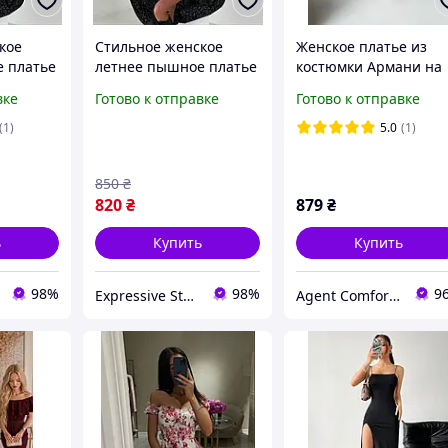
кое
Стильное женское
Женское платье из
 платье
летнее пышное платье
костюмки Армани на
ина миди
в цветочек длина миди
потайной молнии.
вке
Готово к отправке
Готово к отправке
 с
длинный рукав с
Черный, смарагдовы
ге на
разрезом по ноге на
голубой, беж. 42-44, 4
(1)
5.0
(1)
спине
48, 50-52
850
₴
820
₴
879
₴
ь
Купить
Купить
98%
98%
9
Expressive Style
Agent Comforta