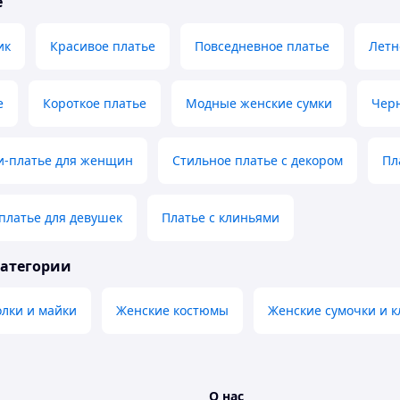
е
ик
Красивое платье
Повседневное платье
Летн
е
Короткое платье
Модные женские сумки
Черн
и-платье для женщин
Стильное платье с декором
Пл
платье для девушек
Платье с клиньями
категории
лки и майки
Женские костюмы
Женские сумочки и к
О нас