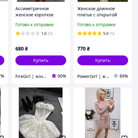
Ассиметричное
Женское длинное
женское короткое
платье с открытой
платье с одним
спиной (черное, белое)
Готово к отправке
Готово к отправке
рукавом на одно плечо
мини коктейльное
1.0
(1)
5.0
(1)
нарядное белое
красное
680
₴
770
₴
Купить
Купить
7%
90%
89%
FireGirl | жіночий одяг
PowerGirl | женская одежда