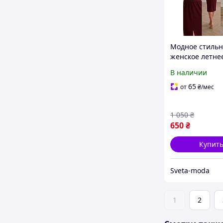
Модное стильн
женское летне
весна 2026 с 
В наличии
вырезом
65
от
₴
/мес
1 050
₴
650
₴
Купит
Sveta-moda
1
2