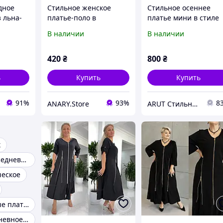
дное
Стильное женское
Стильное осеннее
 льна-
платье-поло в
платье мини в стиле
ей и
спортивном стиле
бэби-долл
В наличии
В наличии
ильное
 стиле
одитель
420
₴
800
₴
ь
Купить
Купить
91%
93%
8
ANARY.Store
ARUT Стильная женская одежда от украинского производителя
к
Стильные Повседневные платья
ческое
Очень стильные платья
Платье повседневное купить