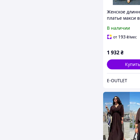
Женское длинн
платье макси в
бохо SOLINNA 
В наличии
хлопка батал 
платье с кнопк
193
от
₴
/мес
поясом и карм
IG-8664
1 932
₴
Купит
E-OUTLET