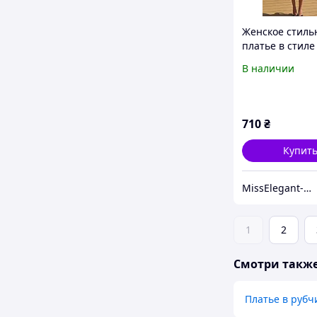
Женское стиль
платье в стиле
вискоза 42-46.
В наличии
и шоколад Мод
710
₴
Купит
MissElegant-Интернет магазин одежды
1
2
Смотри такж
Платье в рубч