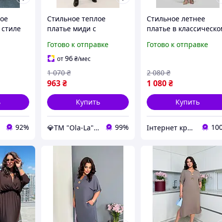
ое
Стильное теплое
Стильное летнее
 стиле
платье миди с
платье в классическо
из
длинным рукавом
стиле с поясом для
Готово к отправке
Готово к отправке
Стильное
Долорес в стиле бохо
пышных форм
ами,
42-44 размеры
96
от
₴
/мес
анами
молочное
1 070
₴
2 080
₴
963
₴
1 080
₴
ь
Купить
Купить
92%
99%
10
💎TM "Ola-La" - якісний одяг від виробника 💎
Інтернет крамничка "Nika Star"