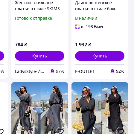
Женское стильное
Длинное женское
платье в стиле SKIMS
платье в стиле бохо
из
вискоза 42-46. черный
SOLINNA из хлопка
Готово к отправке
В наличии
го
и шоколад Мод 585
батал Стильное макси
р:
платье-рубашка с
193
от
₴
/мес
-
поясом и карманами
IG-8663
784
₴
1 932
₴
Купить
Купить
3%
97%
92%
LadysStyle-Интернет магазин женской одежды
E-OUTLET