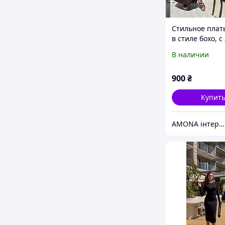
Стильное плат
в стиле бохо, с
и разрезами, 
В наличии
батал большие
размеры
900
₴
Купит
AMONA інтернет-магазин модного одягу