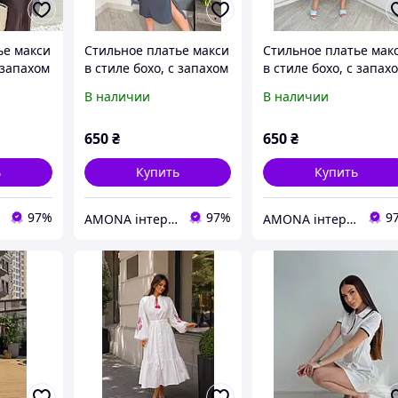
ье макси
Стильное платье макси
Стильное платье мак
 запахом
в стиле бохо, с запахом
в стиле бохо, с запах
норма и
и разрезами, норма и
и разрезами, норма 
В наличии
В наличии
батал большие
батал большие
размеры
размеры
650
₴
650
₴
ь
Купить
Купить
97%
97%
9
AMONA інтернет-магазин модного одягу
AMONA інтернет-магазин модного одягу