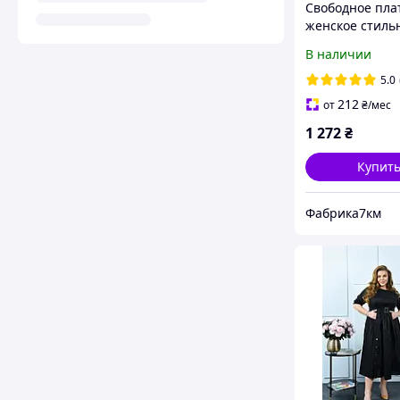
Свободное пла
женское стиль
молодежное
В наличии
прогулочное
свободный фас
5.0
стиле бохо за 
212
от
₴
/мес
1 272
₴
Купит
Фабрика7км