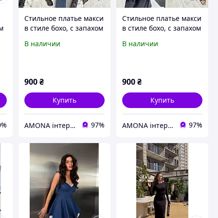
Стильное платье макси
Стильное платье макси
м
в стиле бохо, с запахом
в стиле бохо, с запахом
и разрезами, норма и
и разрезами, норма и
В наличии
В наличии
батал большие
батал большие
размеры
размеры
900
₴
900
₴
Купить
Купить
0%
97%
97%
AMONA інтернет-магазин модного одягу
AMONA інтернет-магазин модного одягу