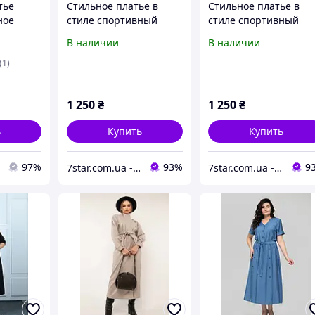
тье
Стильное платье в
Стильное платье в
ное
стиле спортивный
стиле спортивный
шик, изготовленное из
шик, изготовленное 
В наличии
В наличии
плотного итальянского
плотного итальянско
он в
трикотажа.FN- 30888 р:
трикотажа.FN- 31327 
(1)
колено
48-50, 52-54, 56-58, 60-
48-50, 52-54, 56-58, 60
62
62
1 250
₴
1 250
₴
ь
Купить
Купить
97%
93%
9
7star.com.ua - Твой надежный интернет магазин
7star.com.ua - Твой надежный интернет магазин