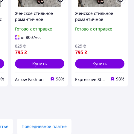
Женское стильное
Женское стильное
с
романтичное
романтичное
я
графитовое длинное
графитовое длинное
Готово к отправке
Готово к отправке
al
платье без рукавов в
платье без рукавов в
стиле Zara рубчик
стиле Zara рубчик
80
от
₴
/мес
варенка размер 40-42
варенка размер 40-42
825
₴
825
₴
44-46
44-46
795
₴
795
₴
Купить
Купить
0%
98%
98%
Arrow Fashion
Expressive Style
атье
Повседневное платье