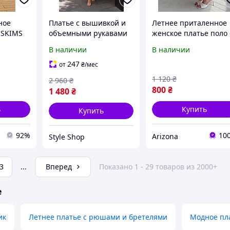
ное
Платье с вышивкой и
Летнее приталенное
 SKIMS
объемными рукавами
женское платье поло 
 черный
Современное женское
коротким рукавом дл
В наличии
В наличии
 585
платье в этно-стиле
прогулок в стиле casu
лён Праздничное
247
от
₴
/мес
стильное женское
1 120
₴
2 960
₴
платье миди
800
₴
1 480
₴
ь
Купить
Купить
92%
10
Arizona
Style Shop
3
...
Вперед
Показано 1 - 29 товаров из 2000+
е
ик
Летнее платье с рюшами и бретелями
Модное пл