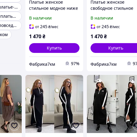
Платье женское
Платье женское
Классическое платье-футляр бежевое
стильное модное ниже
свободное стильное
колен миди черное с
модное длинное
Повседневные платья осень
В наличии
В наличии
молниями в стиле бохо
прогулочное в стиле
Платья casual повседневные
больших размеров 52-
бохо с молниями
245
245
от
₴
/мес
от
₴
/мес
66
большие размеры
нком
1 470
₴
1 470
₴
Купить
Купить
97%
9
Фабрика7км
Фабрика7км