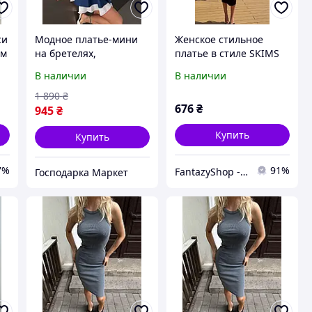
си
Модное платье-мини
Женское стильное
ом
на бретелях,
платье в стиле SKIMS
и
комбинированное
вискоза 42-46. черный
В наличии
В наличии
платье в стиле кэжуал
и шоколад Мод 585
1 890
₴
676
₴
945
₴
Купить
Купить
7%
91%
FantazyShop - Интернет магазин товаров для всех и каждого
Господарка Маркет