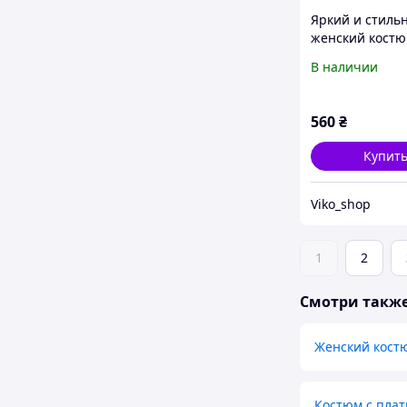
Яркий и стиль
женский кост
двойка из
В наличии
качественного
мустанга рубч
футболка и шо
560
₴
44, 46-48, 50-52
Купит
Viko_shop
1
2
Смотри такж
Женский кост
Костюм с плат