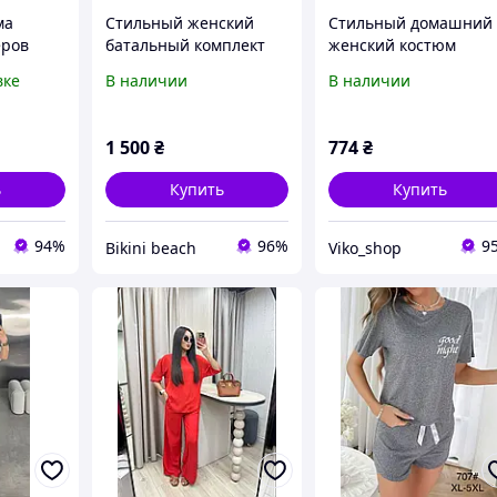
ма
Стильный женский
Стильный домашний
еров
батальный комплект
женский костюм
а+брюки
футюолка с разводами
двойка из велюра
вке
В наличии
В наличии
ринтом
с капри Nicoletta
футболка и шорты 42
тажная
37042в хаки
44, 46-48, 50-52
айз
1 500
₴
774
₴
нт
ь
Купить
Купить
94%
96%
9
Bikini beach
Viko_shop