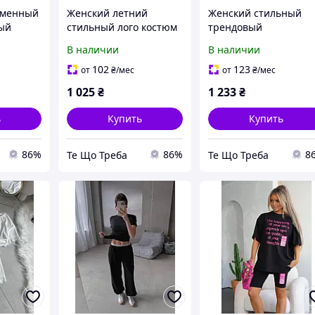
еменный
Женский летний
Женский стильный
ый
стильный лого костюм
трендовый
остюм
брюки палаццо
молодежный комплек
В наличии
В наличии
а 42-44,
футболка 42-46
лонгслив футболка 42
2-54
52
102
123
от
₴
/мес
от
₴
/мес
1 025
₴
1 233
₴
ь
Купить
Купить
86%
86%
8
Те Що Треба
Те Що Треба