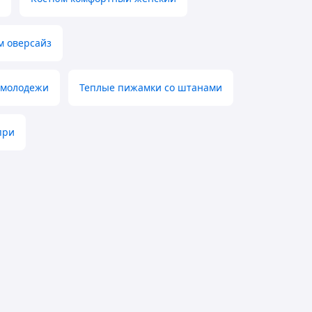
м оверсайз
 молодежи
Теплые пижамки со штанами
при