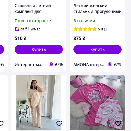
Стильный летний
Летний женский
комплект для
стильный прогулочный
т
беременных и
костюм: футболка с
Готово к отправке
В наличии
-
кормящих мам
Микки Маусом и
футболка + брюки,
шорты, батал крупные
51
от
₴
/мес
5.0
(2)
100% хлопок розовый
510
₴
875
₴
44-58р
Купить
Купить
6%
97%
97%
Интернет-магазин "GO-IN" мир женской одежды
AMONA інтернет-магазин модного одягу