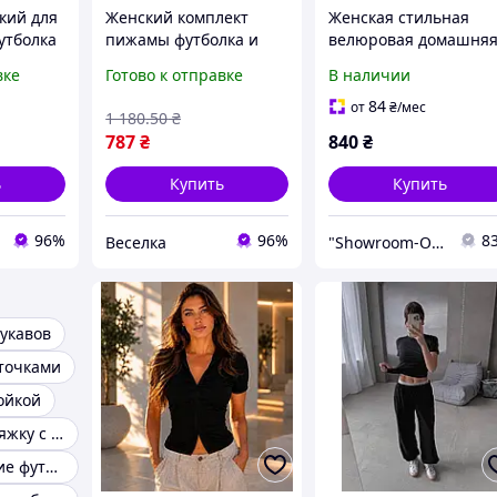
кий для
Женский комплект
Женская стильная
утболка
пижамы футболка и
велюровая домашня
 с
шорты розовые легкие
пижама футболка +
вке
Готово к отправке
В наличии
ышащие
дышащие для дома и
шорты 42-46
фортные
сна комфортные
84
от
₴
/мес
1 180
.50
₴
стильные FLAME
787
₴
840
₴
ь
Купить
Купить
96%
96%
8
Веселка
"Showroom-Online": Тысячи образов – один клик!
рукавов
сточками
ойкой
Футболка в обтяжку с декольте
Черные женские футболки без рисунка