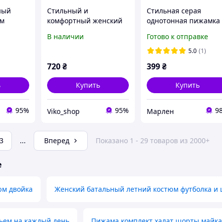
ный
Стильный и
Стильная серая
юм
комфортный женский
однотонная пижамка 
костюм двойка из
футболка+ шорты)
В наличии
Готово к отправке
качественной двунитки
большого размера.
ик
42-44, 46-48, 50-52
Удобный костюм для
5.0
(1)
рты 42-
сна и отдыха
720
₴
399
₴
ь
Купить
Купить
95%
95%
9
Viko_shop
Марлен
3
...
Вперед
Показано 1 - 29 товаров из 2000+
е
юм двойка
Женский батальный летний костюм футболка и
ьем на каждый день
Пижама комплект халат шорты майка