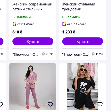
Женский современный
Женский стильный
м
летний стильный
трендовый
однотонный костюм
молодежный комплект
В наличии
В наличии
шорты футболка 42-44,
лонгслив футболка 42-
44-46, 48-52, 52-54
52
61
123
от
₴
/мес
от
₴
/мес
610
₴
1 233
₴
Купить
Купить
3%
83%
83%
"Showroom-Online": Тысячи образов – один клик!
"Showroom-Online": Тысячи образов – один клик!