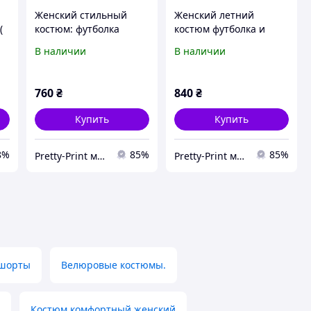
Женский стильный
Женский летний
(
костюм: футболка
костюм футболка и
свободного кроя и
штаны со стильным
В наличии
В наличии
велосипедки
принтом
760
₴
840
₴
Купить
Купить
8%
85%
85%
Pretty-Print модная одежда с принтами по низким ценам
Pretty-Print модная одежда с принтами по низким ценам
 шорты
Велюровые костюмы.
Костюм комфортный женский