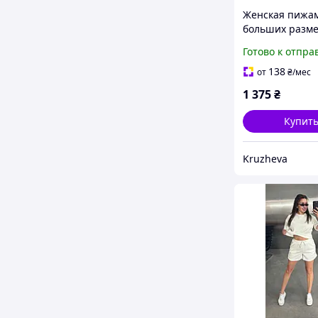
Женская пижа
больших разм
белая футболк
Готово к отпра
со змеиным п
Женская трико
138
от
₴
/мес
пижама плюс с
1 375
₴
стильный при
Купит
Kruzheva