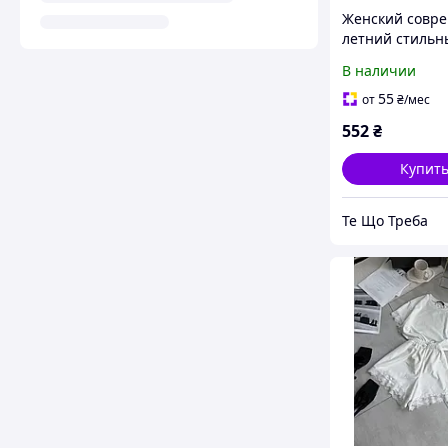
Женский совр
летний стильн
однотонный к
В наличии
шорты футболк
44-46, 48-52, 5
55
от
₴
/мес
552
₴
Купит
Те Що Треба