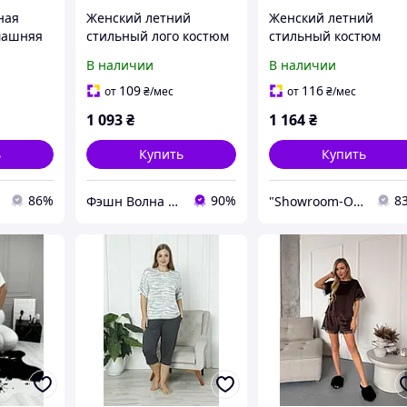
ная
Женский летний
Женский летний
машняя
стильный лого костюм
стильный костюм
ка +
брюки палаццо
двойка.футболка
В наличии
В наличии
футболка 42-46
оверсайз и
велосипедки 44-46 48
109
116
от
₴
/мес
от
₴
/мес
50 52-54 56-58
1 093
₴
1 164
₴
ь
Купить
Купить
86%
90%
8
Фэшн Волна | Fashion Wave
"Showroom-Online": Тысячи образов – один клик!