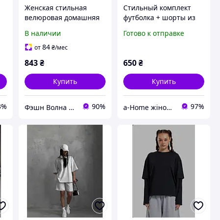
Женская стильная
Стильный комплект
я
велюровая домашняя
футболка + шорты из
пижама футболка +
ткани рубчик.
В наличии
Готово к отправке
шорты 42-46
84
от
₴
/мес
843
₴
650
₴
Купить
Купить
3%
90%
97%
Фэшн Волна | Fashion Wave
a-Home жіночі піжами,халати одяг для дому,