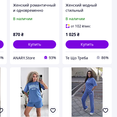
Женский романтичный
Женский модный
и одновременно
стильный
стильный костюм
современный костюм
В наличии
В наличии
двойка: футболка и
розового цвета
-
штаны софт + турецкий
футболка шорты 42-44;
102
от
₴
/мес
гипюр
46-48
870
₴
1 025
₴
Купить
Купить
3%
93%
86%
ANARY.Store
Те Що Треба