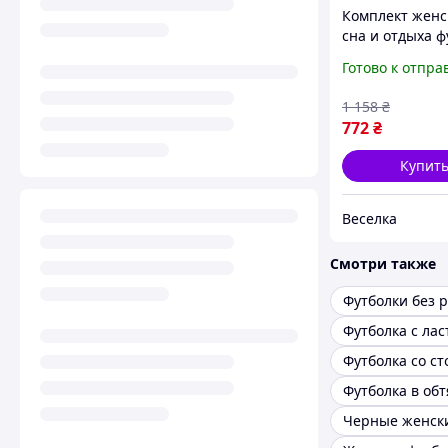
Комплект женс
сна и отдыха ф
и шорты белые
Готово к отпра
сердечками д
стильные ком
1 158
₴
FLAME
772
₴
Купит
Веселка
Смотри также
Футболки без 
Футболка с ла
Футболка со ст