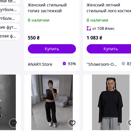
Женские футболки без застежки розовые
Женский стильный
Женский летний
Укороченная футболка с переплетом спереди
топиз застежкой
стильный лого костю
крючками турецкий
брюки палаццо
Комфортная футболка с коротким рукавом
В наличии
В наличии
микродайвинг
футболка 42-46
Зеленые женские футболки без застежки
108
от
₴
/мес
Трикотажная белая футболка без рукава
550
₴
1 083
₴
Купить
Купить
93%
8
ANARY.Store
"Showroom-Online": Тысячи образов – один клик!