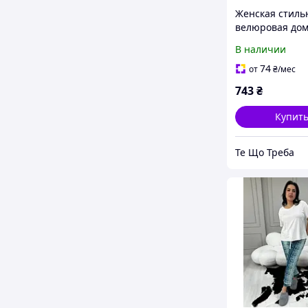
Женская стиль
велюровая до
пижама футбол
В наличии
шорты 42-46
74
от
₴
/мес
743
₴
Купит
Те Що Треба