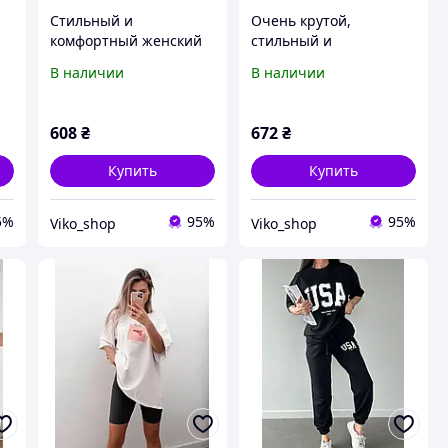
Стильный и
Очень крутой,
комфортный женский
стильный и
костюм двойка из
комфортный костюм
В наличии
В наличии
-
качественной двунитки
двойка из двунити
42-44, 46-48, 50-52
футболки и шорты 42-
44, 46-48, 50-52
608
₴
672
₴
Купить
Купить
5%
95%
95%
Viko_shop
Viko_shop