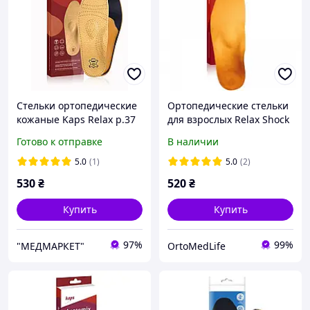
Стельки ортопедические
Ортопедические стельки
кожаные Kaps Relax р.37
для взрослых Relax Shock
Absorber - Kaps
Готово к отправке
В наличии
5.0
(1)
5.0
(2)
530
₴
520
₴
Купить
Купить
97%
99%
"МЕДМАРКЕТ"
OrtoMedLife