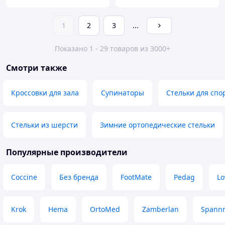
1
2
3
...
Показано 1 - 29 товаров из 3000+
Смотри также
Кроссовки для зала
Супинаторы
Стельки для спо
Стельки из шерсти
Зимние ортопедические стельки
Популярные производители
Coccine
Без бренда
FootMate
Pedag
L
Krok
Hema
OrtoMed
Zamberlan
Spannr