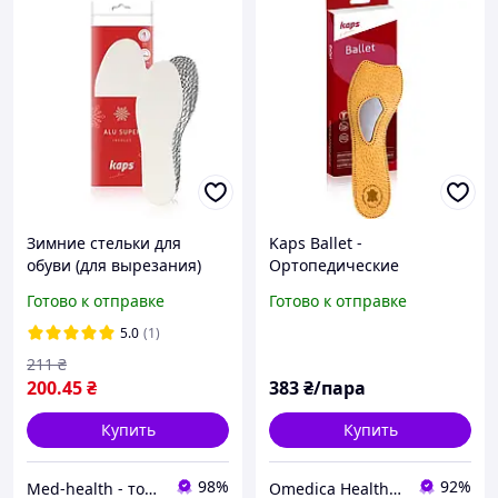
Зимние стельки для
Kaps Ballet -
обуви (для вырезания)
Ортопедические
Kaps Alu Super
полустельки для обуви с
Готово к отправке
Готово к отправке
каблуком
5.0
(1)
211
₴
200
.45
₴
383
₴/пара
Купить
Купить
98%
92%
Мed-health - товары для красоты и здоровья
Omedica Health & Beauty