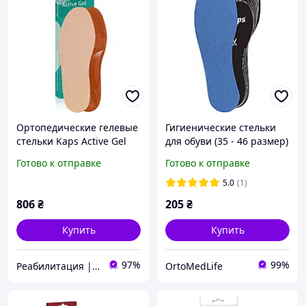
Ортопедические гелевые
Гигиенические стельки
стельки Kaps Active Gel
для обуви (35 - 46 размер)
Kaps Odour Stop Strong,
Готово к отправке
Готово к отправке
для вырезания
5.0
(1)
806
₴
205
₴
Купить
Купить
97%
99%
Реабилитация | Ортопедия | Товары для здоровья
OrtoMedLife