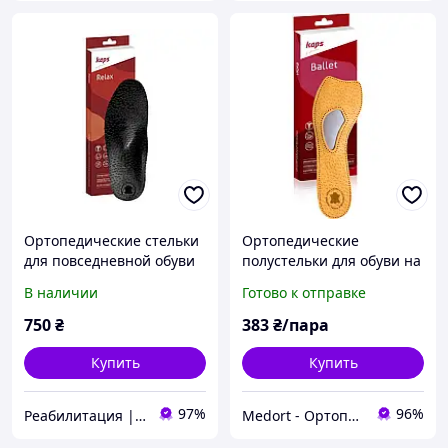
Ортопедические стельки
Ортопедические
для повседневной обуви
полустельки для обуви на
Kaps Relax Black
каблуке Kaps Ballet
В наличии
Готово к отправке
750
₴
383
₴/пара
Купить
Купить
97%
96%
Реабилитация | Ортопедия | Товары для здоровья
Medort - Ортопедическая продукция, товары для здоровья