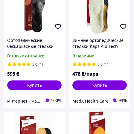
Ортопедические
Зимние ортопедические
бескаркасные стельки
стельки Kaps Alu Tech
Kaps Master Black |
Relax
Готово к отправке
В наличии
Стельки при
плоскостопии
5.0
(1)
5.0
(1)
595
₴
478
₴/пара
Купить
Купить
100%
93%
Интернет - магазин 602
MedX Health Care