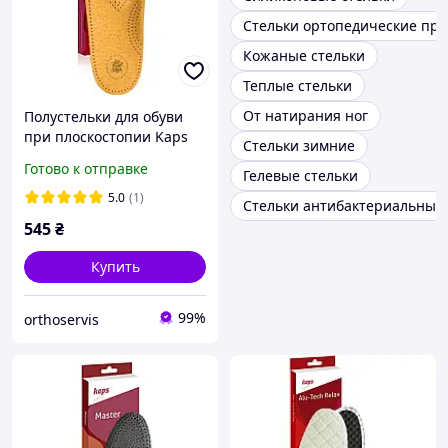
Стельки ортопедические пр
Кожаные стельки
Теплые стельки
От натирания ног
Полустельки для обуви
при плоскостопии Kaps
Стельки зимние
Bolero
Готово к отправке
Гелевые стельки
5.0
(1)
Стельки антибактериальные
545
₴
Купить
99%
orthoservis