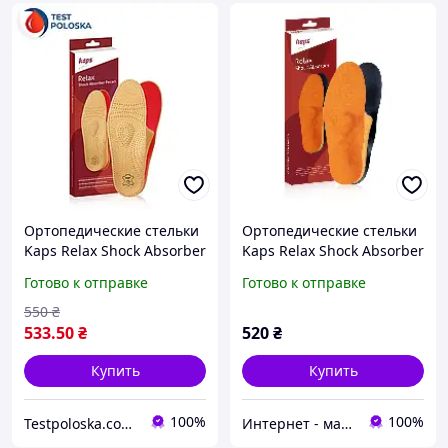
Ортопедические стельки
Ортопедические стельки
Kaps Relax Shock Absorber
Kaps Relax Shock Absorber
| Стельки при
Готово к отправке
Готово к отправке
плоскостопии
550
₴
533
.50
₴
520
₴
Купить
Купить
100%
100%
Testpoloska.com.ua
Интернет - магазин 602