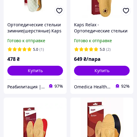
Ортопедические стельки
Kaps Relax -
зимние(шерстяные) Kaps
Ортопедические стельки
Alu Tech Relax
для взрослых
Готово к отправке
Готово к отправке
5.0
(1)
5.0
(2)
478
₴
649
₴/пара
Купить
Купить
97%
92%
Реабилитация | Ортопедия | Товары для здоровья
Omedica Health & Beauty