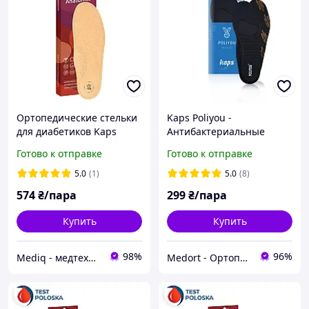
Ортопедические стельки
Kaps Poliyou -
для диабетиков Kaps
Антибактериальные
Anatomix
стельки для спортивной
Готово к отправке
Готово к отправке
обуви
5.0
(1)
5.0
(8)
574
₴/пара
299
₴/пара
Купить
Купить
98%
96%
Mediq - медтехника товары для здоровья
Medort - Ортопедическая продукция, товары для здоровья