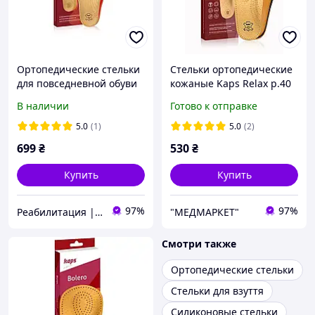
Ортопедические стельки
Стельки ортопедические
для повседневной обуви
кожаные Kaps Relax р.40
кожаные Kaps Relax Shock
В наличии
Готово к отправке
Absorber Pecari
5.0
(1)
5.0
(2)
699
₴
530
₴
Купить
Купить
97%
97%
Реабилитация | Ортопедия | Товары для здоровья
"МЕДМАРКЕТ"
Смотри также
Ортопедические стельки
Стельки для взуття
Силиконовые стельки