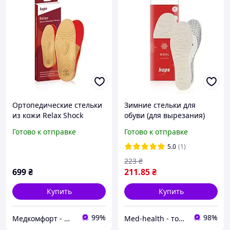
Ортопедические стельки
Зимние стельки для
из кожи Relax Shock
обуви (для вырезания)
Absorber Pecari Kaps
Kaps Wool
Готово к отправке
Готово к отправке
5.0
(1)
223
₴
699
₴
211
.85
₴
Купить
Купить
99%
98%
Медкомфорт - Маркет здоровья
Мed-health - товары для красоты и здоровья