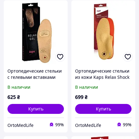
Ортопедические стельки
Ортопедические стельки
с гелевыми вставками
из кожи Kaps Relax Shock
Relax Gel, Kaps
Absorber Pecari
В наличии
В наличии
625
₴
699
₴
Купить
Купить
99%
99%
OrtoMedLife
OrtoMedLife