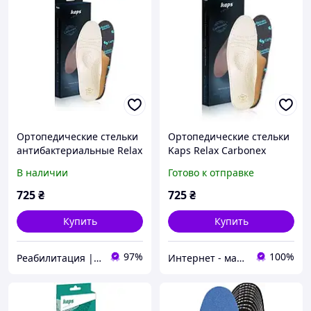
Ортопедические стельки
Ортопедические стельки
антибактериальные Relax
Kaps Relax Carbonex
Carbonex Limited, Kaps
Limited |
В наличии
Готово к отправке
Антибактериальные
стельки
725
₴
725
₴
Купить
Купить
97%
100%
Реабилитация | Ортопедия | Товары для здоровья
Интернет - магазин 602