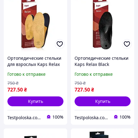
Ортопедические стельки
Ортопедические стельки
для взрослых Kaps Relax
Kaps Relax Black
Готово к отправке
Готово к отправке
750
₴
750
₴
727
.50
₴
727
.50
₴
Купить
Купить
100%
100%
Testpoloska.com.ua
Testpoloska.com.ua