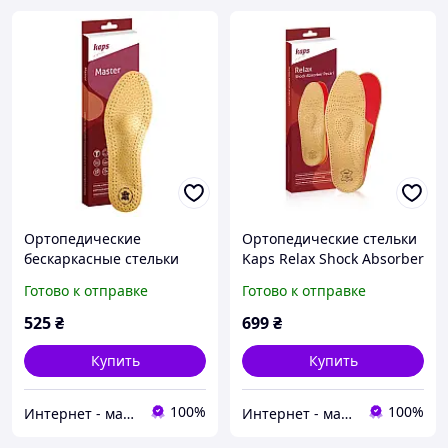
Ортопедические
Ортопедические стельки
бескаркасные стельки
Kaps Relax Shock Absorber
Kaps Master | Стельки
Pecari | Стельки при
Готово к отправке
Готово к отправке
при плоскостопии
плоскостопии
525
₴
699
₴
Купить
Купить
100%
100%
Интернет - магазин 602
Интернет - магазин 602