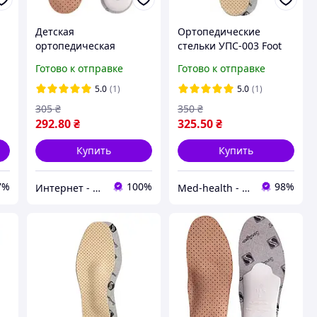
Детская
Ортопедические
ортопедическая
стельки УПС-003 Foot
e
стелька-супинатор
Care, для
Готово к отправке
Готово к отправке
FootCare УПС-001
профилактики
продольного и
5.0
(1)
5.0
(1)
поперечного
305
₴
350
₴
плоскостопия
292
.80
₴
325
.50
₴
Купить
Купить
7%
100%
98%
Интернет - магазин 602
Мed-health - товары для красоты и здоровья