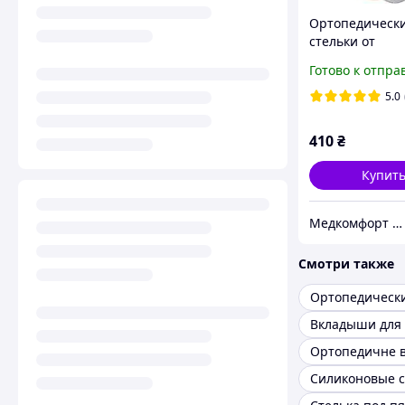
Ортопедическ
стельки от
плоскостопия 
Готово к отпра
Foot Care, кож
5.0
410
₴
Купит
Медкомфорт - Маркет здоровья
Смотри также
Ортопедичне в
Силиконовые с