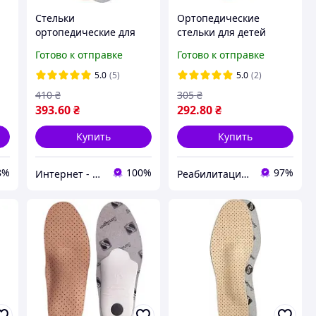
Стельки
Ортопедические
ортопедические для
стельки для детей
продольного и
УПС-001(д) - Foot - Care
Готово к отправке
Готово к отправке
поперечного свода
стопы УПС-001 Foot
5.0
(5)
5.0
(2)
Care
410
₴
305
₴
393
.60
₴
292
.80
₴
Купить
Купить
8%
100%
97%
Интернет - магазин 602
Реабилитация | Ортопедия | Товары для здоровья