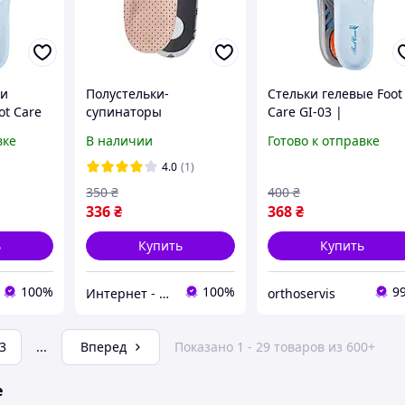
ки
Полустельки-
Стельки гелевые Foot
ot Care
супинаторы
Care GI-03 |
ортопедические
Спортивные стельки
вке
В наличии
Готово к отправке
ШНС-001 Foot Care (для
при продольном
продольного и
плоскостопии
4.0
(1)
поперечного свода
350
₴
400
₴
стопы)
336
₴
368
₴
ь
Купить
Купить
100%
100%
9
Интернет - магазин 602
orthoservis
3
...
Вперед
Показано 1 - 29 товаров из 600+
е