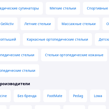
педические супинаторы
Мягкие стельки
Спортивные 
 GelActiv
Летние стельки
Массажные стельки
О
атоптышей
Каркасные ортопедические стельки
Детск
педические стельки
Стельки ортопедические кожаные
опедические стельки
производители
cine
Без бренда
FootMate
Pedag
Lowa