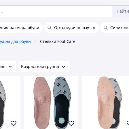
Найти
ния размера обуви
Ортопедичне взуття
Силиконо
суары для обуви
Стельки Foot Care
Тип
Возрастная группа