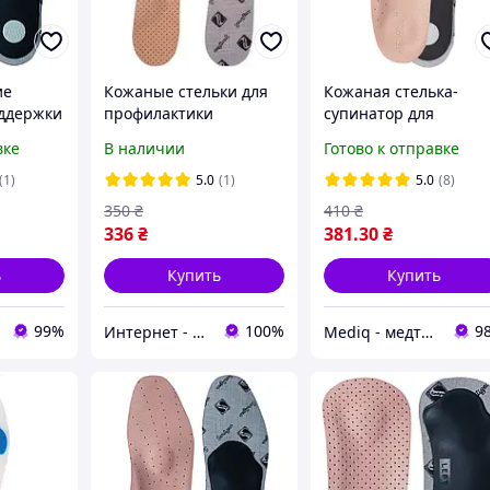
ие
Кожаные стельки для
Кожаная стелька-
оддержки
профилактики
супинатор для
продольного и
профилактики
вке
В наличии
Готово к отправке
водов
поперечного
продольного и
Foot
плоскостопия УПС-003
поперечного
(1)
5.0
(1)
5.0
(8)
Foot Care
плоскостопия Foot Ca
350
₴
410
₴
УПС-001
336
₴
381
.30
₴
ь
Купить
Купить
99%
100%
9
Интернет - магазин 602
Mediq - медтехника товары для здоровья