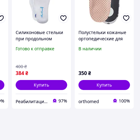
Силиконовые стельки
Полустельки кожаные
при продольном
ортопедические для
плоскостопии SI-02
поддержки
Готово к отправке
В наличии
Foot Care
продольного и
поперечного сводов
стопы FootCare,
400
₴
ШНС-001
384
₴
350
₴
Купить
Купить
9%
97%
100%
Реабилитация | Ортопедия | Товары для здоровья
orthomed