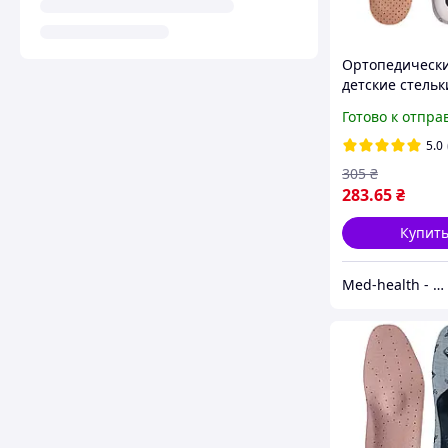
Ортопедическ
детские стельк
УПС-001 (д) Foo
Готово к отпра
для поддержки
продольного и
5.0
поперечного с
305
₴
стопы
283
.65
₴
Купит
Мed-health - товары для красоты и здоровья