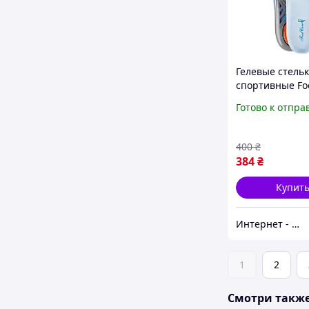
Гелевые стель
спортивные Fo
GI-03
Готово к отпра
400
₴
384
₴
Купит
Интернет - магазин 602
1
2
Смотри такж