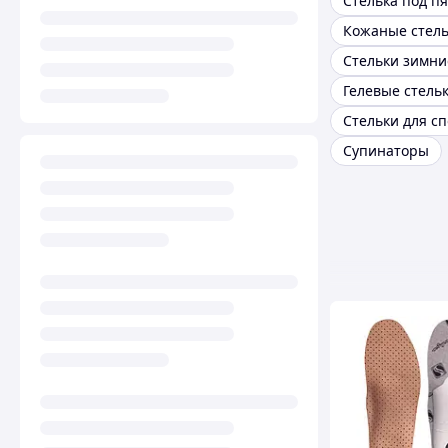
Стелька под пя
Кожаные стел
Стельки зимни
Гелевые стель
Супинаторы