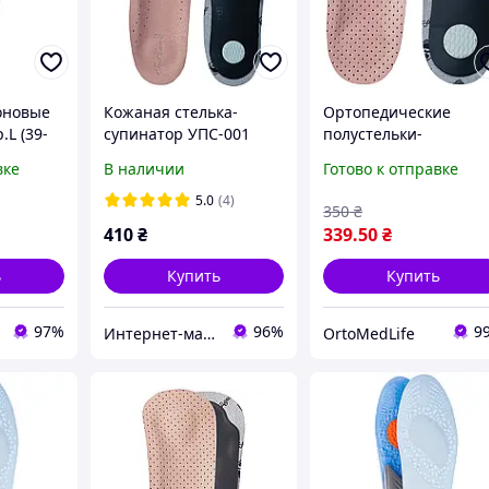
оновые
Кожаная стелька-
Ортопедические
.L (39-
супинатор УПС-001
полустельки-
супинаторы Foot Care
вке
В наличии
Готово к отправке
ШНС-001 из
натуральной кожи
5.0
(4)
350
₴
410
₴
339
.50
₴
ь
Купить
Купить
97%
96%
9
Интернет-магазин медтехники "MedRoom"
OrtoMedLife