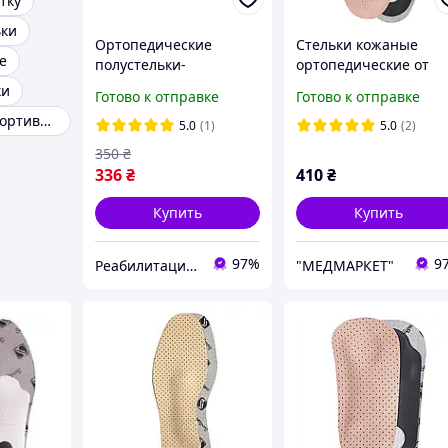
тку
ьки
Ортопедические
Стельки кожаные
е
полустельки-
ортопедические от
супинаторы для
плоскостопия FootCar
ки
Готово к отправке
Готово к отправке
поддержки
УПС-001 р.38
Стельки для спортивной обуви
продольного и
5.0
(1)
5.0
(2)
поперечного сводов
350
₴
стопы ШНС-001, Foot
336
₴
410
₴
Care
Купить
Купить
97%
9
Реабилитация | Ортопедия | Товары для здоровья
"МЕДМАРКЕТ"