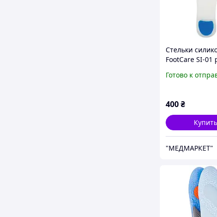
Стельки силик
FootCare SI-01 р
40)
Готово к отпра
400
₴
Купит
"МЕДМАРКЕТ"