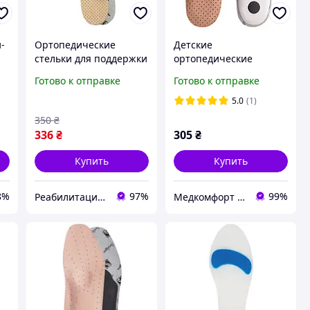
-
Ортопедические
Детские
стельки для поддержки
ортопедические
продольного и
стельки УПС-001 (д)
Готово к отправке
Готово к отправке
поперечного сводов
Foot Care
стопы УПС-003, Foot
5.0
(1)
Care
350
₴
336
₴
305
₴
Купить
Купить
8%
97%
99%
Реабилитация | Ортопедия | Товары для здоровья
Медкомфорт - Маркет здоровья