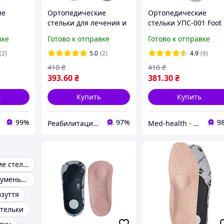
ие
Ортопедические
Ортопедические
стельки для лечения и
стельки УПС-001 Foot
УПС-001
профилактики
Care, для поддержки
вке
Готово к отправке
Готово к отправке
аные
плоскостопия УПС-001 -
продольного и
Foot Care
поперечного сводов
(2)
5.0
(2)
4.9
(9)
стопы
410
₴
410
₴
393
.60
₴
381
.30
₴
ь
Купить
Купить
99%
97%
9
Реабилитация | Ортопедия | Товары для здоровья
Мed-health - товары для красоты и здоровья
Ортопедические стельки
Вкладыши для уменьшения размера обуви
зуття
тельки