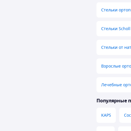
Стельки орто
Стельки Scholl
Стельки от н
Взрослые орто
Лечебные орт
Популярные 
KAPS
Coc