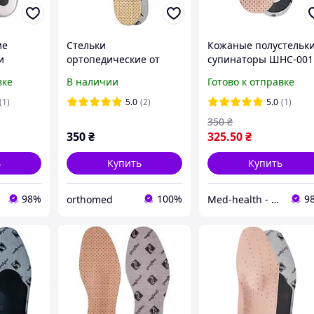
ие
Стельки
Кожаные полустельки
и
ортопедические от
супинаторы ШНС-001
t Care,
плоскостопия для
Foot Care, для
вке
В наличии
Готово к отправке
продольного и
поддержки
поперечного сводов
продольного и
(1)
5.0
(2)
5.0
(1)
водов
стопы FootCare,
поперечного сводов
350
₴
УПС-003
стопы
350
₴
325
.50
₴
ь
Купить
Купить
98%
100%
9
orthomed
Мed-health - товары для красоты и здоровья