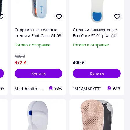
Спортивные гелевые
Стельки силиконовые
стельки Foot Care GI-03
FootCare SI-01 р.XL (41-
42)
Готово к отправке
Готово к отправке
400
₴
372
₴
400
₴
Купить
Купить
9%
98%
97%
Мed-health - товары для красоты и здоровья
"МЕДМАРКЕТ"