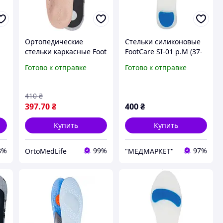
Ортопедические
Стельки силиконовые
стельки каркасные Foot
FootCare SI-01 р.М (37-
Care УПС-001
38)
Готово к отправке
Готово к отправке
re
410
₴
397
.70
₴
400
₴
Купить
Купить
8%
99%
97%
OrtoMedLife
"МЕДМАРКЕТ"