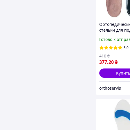
Ортопедическ
стельки для п
продольного и
Готово к отпра
поперечного с
стопы УПС-001 
5.0
Care
410
₴
377
.20
₴
Купит
orthoservis