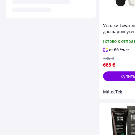
Устілки Lowa з
двошарові уте
Insulate Pro 41
Готово к отпра
(830012-7-41)
66
от
₴
/мес
785
₴
665
₴
Купит
MiltecTek