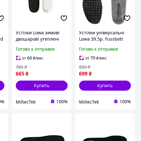
Устілки Lowa зимові
Устілки універсальні
ld
двошарові утеплені
Lowa 39.5р. Fussbett
Insulate Pro 39.5 Uk 6
Cold Weather boot
Готово к отправке
Готово к отправке
(830012-6-39.5)
insoles (2214505-39.5)
66
70
от
₴
/мес
от
₴
/мес
785
₴
850
₴
665
₴
699
₴
Купить
Купить
0%
100%
100%
MiltecTek
MiltecTek