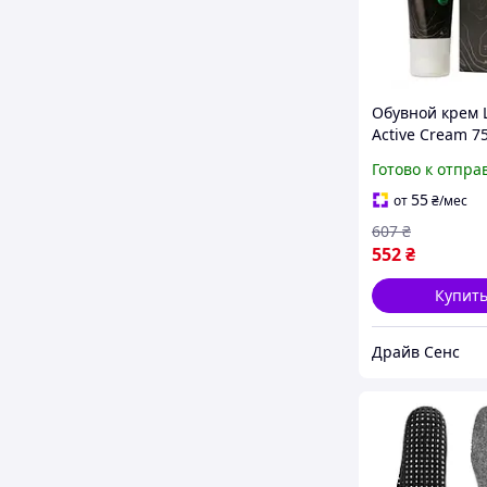
Обувной крем
Active Cream 7
Black 8308-DS
Готово к отпра
55
от
₴
/мес
607
₴
552
₴
Купит
Драйв Сенс