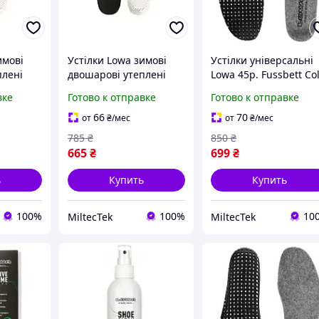
имові
Устілки Lowa зимові
Устілки універсальні
плені
двошарові утеплені
Lowa 45р. Fussbett Co
 Uk 7
Insulate Pro 41.5 Uk 7.5
Weather boot insoles
вке
Готово к отправке
Готово к отправке
(830012-7.5-41.5)
(2214505-45)
66
70
от
₴
/мес
от
₴
/мес
785
₴
850
₴
665
₴
699
₴
ь
Купить
Купить
100%
100%
10
MiltecTek
MiltecTek