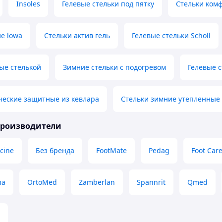
Insoles
Гелевые стельки под пятку
Стельки ком
е lowa
Стельки актив гель
Гелевые стельки Scholl
ые стелькой
Зимние стельки с подогревом
Гелевые с
ческие защитные из кевлара
Стельки зимние утепленные l
производители
cine
Без бренда
FootMate
Pedag
Foot Car
ma
OrtoMed
Zamberlan
Spannrit
Qmed