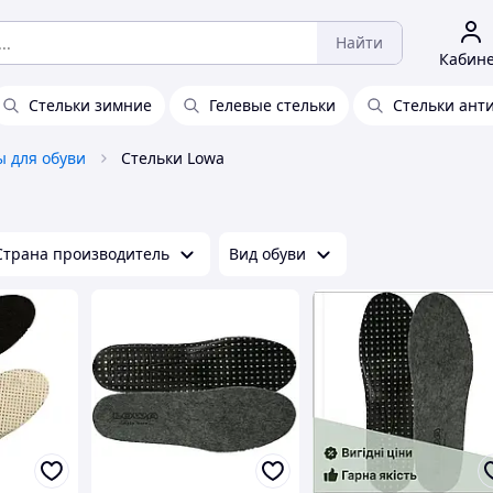
Найти
Кабин
Стельки зимние
Гелевые стельки
Стельки ант
ы для обуви
Стельки Lowa
Страна производитель
Вид обуви