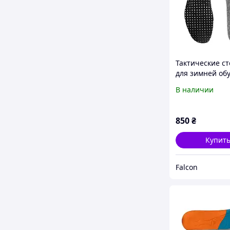
Тактические с
для зимней обу
Lowa Fussbett 
В наличии
Weather, стель
тактических б
Lowa
850
₴
Купит
Falcon