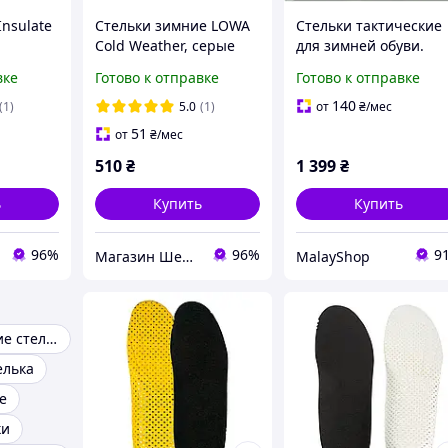
nsulate
Стельки зимние LOWA
Стельки тактические
Cold Weather, серые
для зимней обуви.
830023/0112
Стельки для
вке
Готово к отправке
Готово к отправке
тактических ботинок
Lowa. Lowa Fussbett
140
(1)
5.0
(1)
от
₴
/мес
Cold Weather.
51
от
₴
/мес
510
₴
1 399
₴
ь
Купить
Купить
96%
96%
9
Магазин Шериф
MalayShop
Ортопедические стельки
елька
е
ки