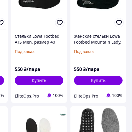
Стельки Lowa Footbed
Женские стельки Lowa
ATS Men, размер 40
Footbed Mountain Lady,
размер 40
Под заказ
Под заказ
550
₴/пара
550
₴/пара
Купить
Купить
7%
100%
100%
EliteOps.Pro
EliteOps.Pro