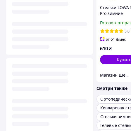
Стельки LOWA I
Pro зимние
830018/0112
Готово к отпра
5.0
61
от
₴
/мес
610
₴
Купит
Магазин Шериф
Смотри также
Кевларовая ст
Стельки зимни
Гелевые стель