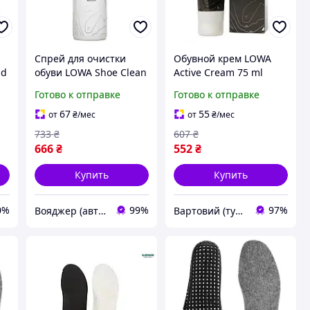
Спрей для очистки
Обувной крем LOWA
ld
обуви LOWA Shoe Clean
Active Cream 75 ml
Multi 8308-VO
Black (8308-vart)
Готово к отправке
Готово к отправке
67
55
от
₴
/мес
от
₴
/мес
733
₴
607
₴
666
₴
552
₴
Купить
Купить
0%
99%
97%
Вояджер (авто, туризм, спорт)
Вартовий (туризм, охота и кемпинг)