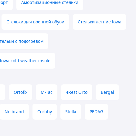
форт
Амортизационные стельки
Стельки для военной обуви
Стельки летние lowa
тельки с подогревом
owa cold weather insole
e
Ortofix
M-Tac
4Rest Orto
Bergal
No brand
Corbby
Stelki
PEDAG