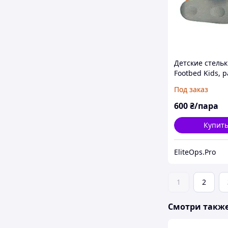
Детские стель
Footbed Kids, 
40
Под заказ
600
₴/пара
Купит
EliteOps.Pro
1
2
Смотри такж