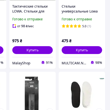
Тактические стельки
Стельки
LOWA. Стельки для
универсальные Lowa
тактических ботинок.
ATC Insole - Grey
Готово к отправке
Готово к отправке
Lowa Fussbett ATC
98
от
₴
/мес
5.0
(1)
975
₴
475
₴
Купить
Купить
1%
91%
98%
MalayShop
MULTICAM.NET.UA