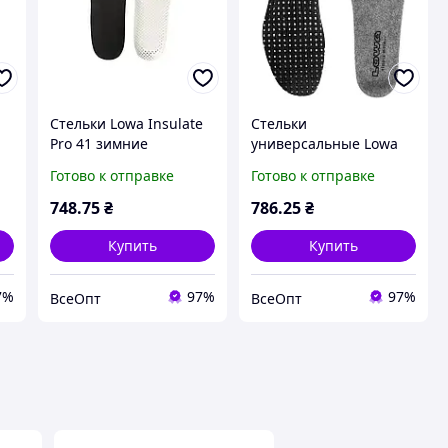
Стельки Lowa Insulate
Стельки
Pro 41 зимние
универсальные Lowa
ля
двухслойные
Fussbett Cold Weather
Готово к отправке
Готово к отправке
утепленные для
boot для холодной
мужчин
погоды 45р
748
.75
₴
786
.25
₴
Купить
Купить
7%
97%
97%
ВсеОпт
ВсеОпт