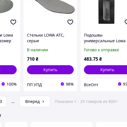
ки Lowa
Стельки LOWA ATC,
Подошвы
размер
серые
универсальные Lowa
Fussbett ATC UK 6,5 д
В наличии
Готово к отправке
обуви 40 р
710
₴
483
.75
₴
ь
Купить
Купить
100%
98%
9
ПП УПД
ВсеОпт
3
...
Вперед
Показано 1 - 29 товаров из 800+
е