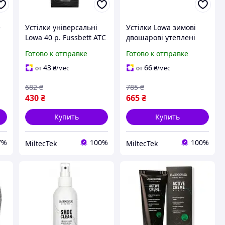
e
Устілки універсальні
Устілки Lowa зимові
Lowa 40 р. Fussbett ATC
двошарові утеплені
UK 6,5 (830009-6-5-40)
Insulate Pro 40 Uk 6.5
Готово к отправке
Готово к отправке
(830012-6.5-40)
43
66
от
₴
/мес
от
₴
/мес
682
₴
785
₴
430
₴
665
₴
Купить
Купить
7%
100%
100%
MiltecTek
MiltecTek