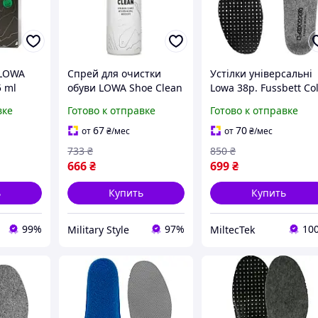
 LOWA
Спрей для очистки
Устілки універсальні
5 ml
обуви LOWA Shoe Clean
Lowa 38р. Fussbett Co
Multi 1
Weather boot insoles
вке
Готово к отправке
Готово к отправке
(2214505-38)
67
70
от
₴
/мес
от
₴
/мес
733
₴
850
₴
666
₴
699
₴
ь
Купить
Купить
99%
97%
10
Military Style
MiltecTek