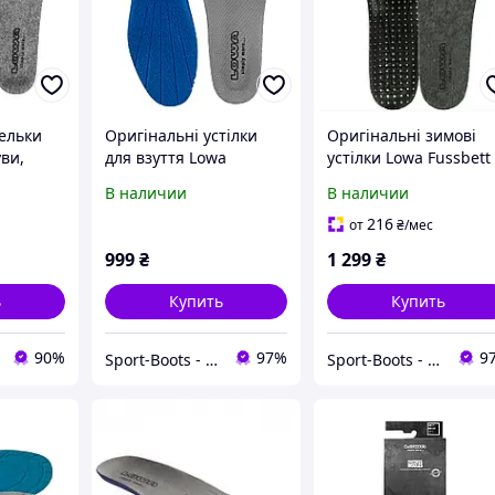
тельки
Оригінальні устілки
Оригінальні зимові
ви,
для взуття Lowa
устілки Lowa Fussbett
Cold
Fussbett ATC
Cold Weather
В наличии
В наличии
ки для
отинок
216
от
₴
/мес
999
₴
1 299
₴
ь
Купить
Купить
90%
97%
9
Sport-Boots - Оригінальні товари
Sport-Boots - Оригінальні товари