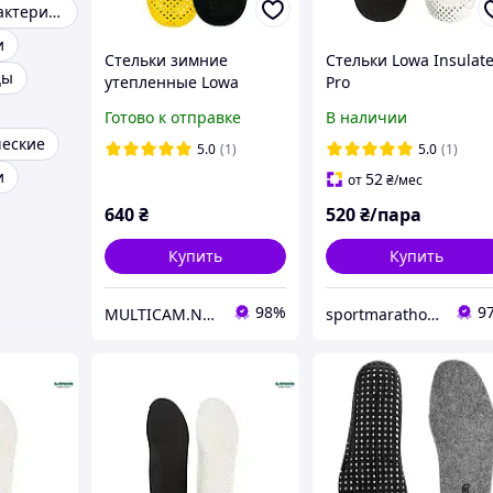
Стельки антибактериальные
и
Стельки зимние
Стельки Lowa Insulat
цы
утепленные Lowa
Pro
Insulate Pro Insole -
Готово к отправке
В наличии
Grey
ческие
5.0
(1)
5.0
(1)
и
52
от
₴
/мес
640
₴
520
₴/пара
Купить
Купить
98%
9
MULTICAM.NET.UA
sportmarathon.com.ua