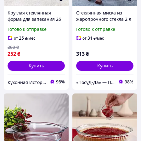
Круглая стеклянная
Стеклянная миска из
форма для запекания 26
жаропрочного стекла 2 л
см Borcam, жаропрочная
Pyrex, посуда для духовки
Готово к отправке
Готово к отправке
посуда
25
31
от
₴
/мес
от
₴
/мес
280
₴
252
₴
313
₴
Купить
Купить
98%
98%
Кухонная История - товары для кухни и дома
«ПосуД-Да» — Посуда, Подарки, Товары для дома