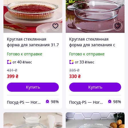
Круглая стеклянная
Круглая стеклянная
форма для запекания 31.7
форма для запекания с
см Borcam, жаропрочная
ручками 25.5см Borcam,
Готово к отправке
Готово к отправке
посуда
жаропрочная посуда
40
33
от
₴
/мес
от
₴
/мес
431
₴
335
₴
399
₴
330
₴
Купить
Купить
98%
98%
Посуд-PS — Horeca Посуда Подарки
Посуд-PS — Horeca Посуда Подарки