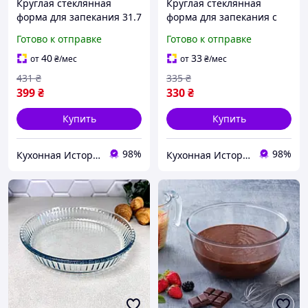
Круглая стеклянная
Круглая стеклянная
форма для запекания 31.7
форма для запекания с
см Borcam, жаропрочная
ручками 25.5см Borcam,
Готово к отправке
Готово к отправке
посуда
жаропрочная посуда
40
33
от
₴
/мес
от
₴
/мес
431
₴
335
₴
399
₴
330
₴
Купить
Купить
98%
98%
Кухонная История - товары для кухни и дома
Кухонная История - товары для кухни и дома