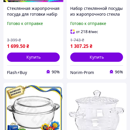
Стеклянная жаропрочная
Набор стеклянной посуды
посуда для готовки набір
из жаропрочного стекла
кухонний із прозорими
KITUA кастрюли 1.8 л, 3.2
Готово к отправке
Готово к отправке
кастрюлями
л + заварочный чайник 1
л
218
от
₴
/мес
3 399
₴
1 743
₴
1 699
.50
₴
1 307
.25
₴
Купить
Купить
90%
96%
Flash⚡Buy
Norim-Prom