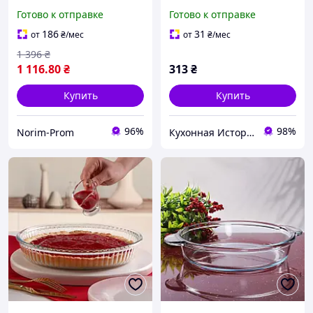
Glass Pot кастрюля 2.5 л +
Pyrex, посуда для духовки
Готово к отправке
Готово к отправке
ковш 1.8 л
186
31
от
₴
/мес
от
₴
/мес
1 396
₴
1 116
.80
₴
313
₴
Купить
Купить
96%
98%
Norim-Prom
Кухонная История - товары для кухни и дома