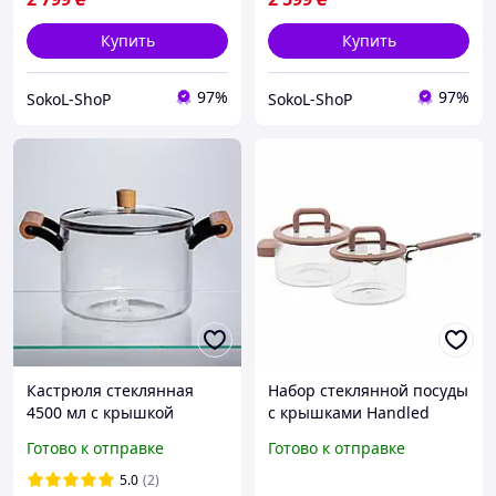
Купить
Купить
97%
97%
SokoL-ShoP
SokoL-ShoP
Кастрюля стеклянная
Набор стеклянной посуды
4500 мл с крышкой
с крышками Handled
диаметр 20 см посуда для
Glass Pot кастрюля 1.8 л +
Готово к отправке
Готово к отправке
приготовления на плите
ковш 1.8 л
в духовке из
5.0
(2)