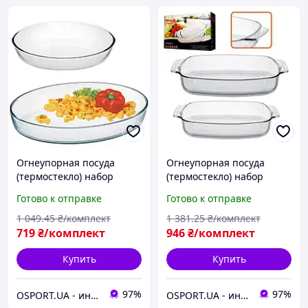
Огнеупорная посуда
Огнеупорная посуда
(термостекло) набор
(термостекло) набор
кастрюль стеклянных для
кастрюль противней
Готово к отправке
Готово к отправке
запекания 2шт Stenson
стеклянных для
Firex (236718)
запекания 2шт Stenson
1 049
.45
₴/комплект
1 381
.25
₴/комплект
Firex (MS-0514)
719
₴/комплект
946
₴/комплект
Купить
Купить
97%
97%
OSPORT.UA - интернет магазин спортивных товаров
OSPORT.UA - интернет магазин спортивных товаров