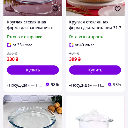
Круглая стеклянная
Круглая стеклянная
форма для запекания с
форма для запекания 31.7
ручками 25.5см Borcam,
см Borcam, жаропрочная
Готово к отправке
Готово к отправке
жаропрочная посуда
посуда
33
40
от
₴
/мес
от
₴
/мес
335
₴
431
₴
330
₴
399
₴
Купить
Купить
98%
98%
«ПосуД-Да» — Посуда, Подарки, Товары для дома
«ПосуД-Да» — Посуда, Подарки, Товары для дома