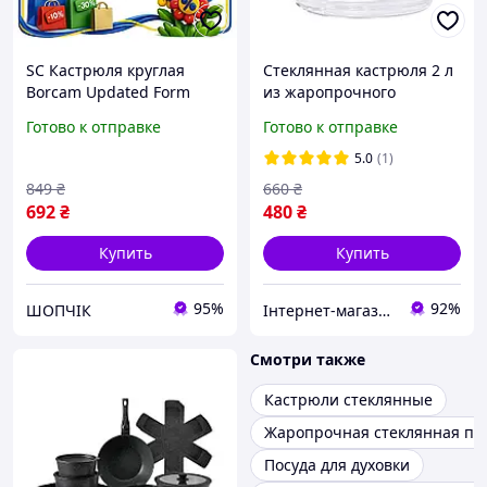
SC Кастрюля круглая
Стеклянная кастрюля 2 л
Borcam Updated Form
из жаропрочного
1,5л жаропрочная посуда
боросиликатного стекла с
Готово к отправке
Готово к отправке
для запекания и тушения
крышкой прозрачная
стеклянная кас CH2_99
посуда для
5.0
(1)
приготовления и подачи
849
₴
660
₴
блюд
692
₴
480
₴
Купить
Купить
95%
92%
ШОПЧІК
Інтернет-магазин Khoztovar.com.ua
Смотри также
Кастрюли стеклянные
Жаропрочная стеклянная пос
Посуда для духовки