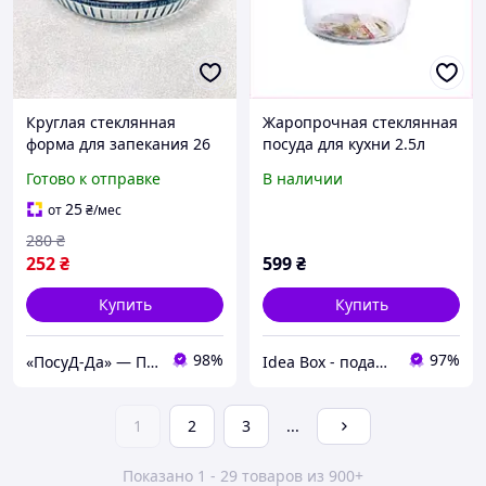
Круглая стеклянная
Жаропрочная стеклянная
форма для запекания 26
посуда для кухни 2.5л
см Borcam, жаропрочная
M8M7C94757
Готово к отправке
В наличии
посуда
25
от
₴
/мес
280
₴
252
₴
599
₴
Купить
Купить
98%
97%
«ПосуД-Да» — Посуда, Подарки, Товары для дома
Idea Box - подарки для всей семьи
1
2
3
...
Показано 1 - 29 товаров из 900+