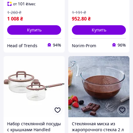
жаропрочного стекла
101
от
₴
/мес
1 260
₴
1 191
₴
1 008
₴
952
.80
₴
Купить
Купить
94%
96%
Head of Trends
Norim-Prom
Набор стеклянной посуды
Стеклянная миска из
с крышками Handled
жаропрочного стекла 2 л