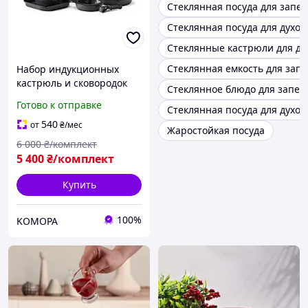
Стеклянная посуда для запе
Стеклянная посуда для духо
Стеклянные кастрюли для ду
Стеклянная емкость для зап
Набор индукционных
кастрюль и сковородок
Стеклянное блюдо для запек
VEVOR (17 предметов) со
Готово к отправке
Стеклянная посуда для духов
стеклянной крышкой,
антипригарная посуда со
540
от
₴
/мес
Жаростойкая посуда
съемной ручкой, 772647
6 000
₴/комплект
5 400
₴/комплект
Купить
100%
KOMOPA