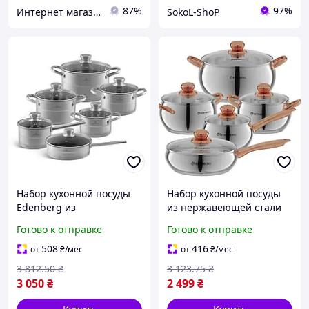
87%
97%
Интернет магазин «Fullmarket»
SokoL-ShoP
Набор кухонной посуды
Набор кухонной посуды
Edenberg из
из нержавеющей стали
нержавеющей стали со
со стеклянными
Готово к отправке
Готово к отправке
стеклянными крышками
крышками 10 предметов
12 предметов (EB-2401)
Edenberg EB-2422
508
416
от
₴
/мес
от
₴
/мес
3 812
.50
₴
3 123
.75
₴
3 050
₴
2 499
₴