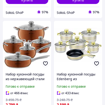
Купить
Купить
97%
97%
SokoL-ShoP
SokoL-ShoP
Набор кухонной посуды
Набор кухонной посуды
из нержавеющей стали
Edenberg из
со стеклянными
нержавеющей стали со
Готово к отправке
Готово к отправке
крышками 10 предметов
стеклянными крышками
Edenberg EB-2423
12 предметов (EB-1234)
466
433
от
₴
/мес
от
₴
/мес
3 498
.75
₴
3 248
.75
₴
2 799
₴
2 599
₴