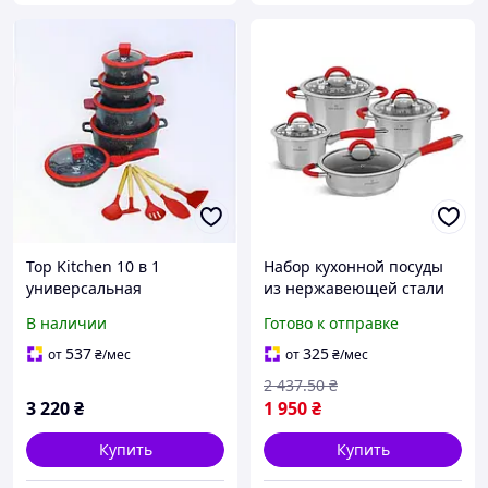
Top Kitchen 10 в 1
Набор кухонной посуды
универсальная
из нержавеющей стали
алюминиевая посуда с
со стеклянными
В наличии
Готово к отправке
гранитным
крышками 8 предметов
антипригарным
Edenberg EB-2408
537
325
от
₴
/мес
от
₴
/мес
покрытием и
2 437
.50
₴
стеклянными крышками
3 220
₴
1 950
₴
для всех плит
Купить
Купить