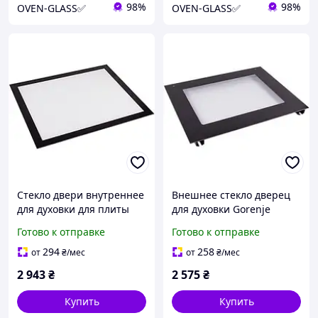
98%
98%
OVEN-GLASS✅
OVEN-GLASS✅
Стекло двери внутреннее
Внешнее стекло дверец
для духовки для плиты
для духовки Gorenje
Electrolux 3561501010
882349
Готово к отправке
Готово к отправке
3429341013
294
258
от
₴
/мес
от
₴
/мес
2 943
₴
2 575
₴
Купить
Купить