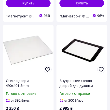
Купить
Купить
96%
96%
"Магнетрон" © Интернет-магазин запчастей и аксессуаров для бытовой техники
"Магнетрон" © Интернет-магазин запчастей и аксессуаров для бытовой техники
Стекло двери
Внутреннее стекло
490x401.5mm
дверей для духовки
(внутреннее) 3429341021
Gorenje 420310 ff
Готово к отправке
Готово к отправке
для духовки Electrolux fs
392
300
от
₴
/мес
от
₴
/мес
2 350
₴
2 995
₴