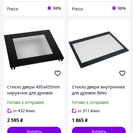
98%
98%
Fixico
Fixico
Стекло двери 495x455mm
Стекло двери внутреннее
наружное для духовок
для духовок Beko
Gorenje 602348
290440376
Готово к отправке
Готово к отправке
432
311
от
₴
/мес
от
₴
/мес
2 595
₴
1 865
₴
Купить
Купить