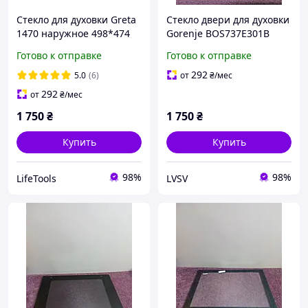
Стекло для духовки Greta
Стекло двери для духовки
1470 наружное 498*474
Gorenje BOS737E301B
мм
Готово к отправке
Готово к отправке
292
5.0
(6)
от
₴
/мес
292
от
₴
/мес
1 750
₴
1 750
₴
Купить
Купить
98%
98%
LifeTools
LVSV