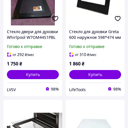
Стекло двери для духовки
Стекло для духовки Greta
Whirlpool W7OM44S1PBL
600 наружное 598*474 мм
C00525209
Готово к отправке
Готово к отправке
292
310
от
₴
/мес
от
₴
/мес
1 750
₴
1 860
₴
Купить
Купить
98%
98%
LVSV
LifeTools