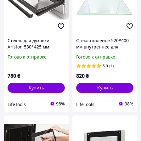
Стекло для духовки
Стекло каленое 520*400
Ariston 530*425 мм
мм внутреннее для
внутреннее C00285247
духовки Beko 290440376
Готово к отправке
Готово к отправке
5.0
(1)
780
₴
820
₴
Купить
Купить
98%
98%
LifeTools
LifeTools