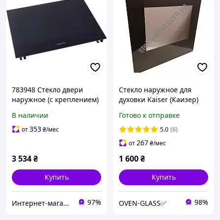
783948 Стекло двери
Стекло наружное для
наружное (с креплением)
духовки Kaiser (Каизер)
для духовки
XL500
В наличии
Готово к отправке
353
от
₴
/мес
5.0
(6)
267
от
₴
/мес
3 534
₴
1 600
₴
Купить
Купить
97%
98%
Интернет-магазин "Myspares"
OVEN-GLASS✅