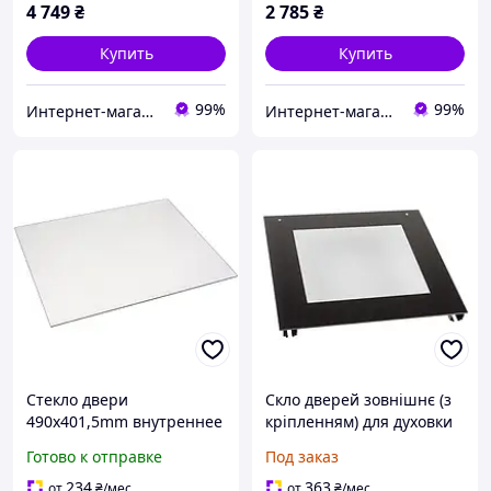
4 749
₴
2 785
₴
Купить
Купить
99%
99%
Интернет-магазин «Dragon Parts»
Интернет-магазин «Dragon Parts»
Стекло двери
Скло дверей зовнішнє (з
490x401,5mm внутреннее
кріпленням) для духовки
3429341021 для духовок
Gorenje 601887.
Готово к отправке
Под заказ
Electrolux
Оригінальна запчастина
234
363
от
₴
/мес
от
₴
/мес