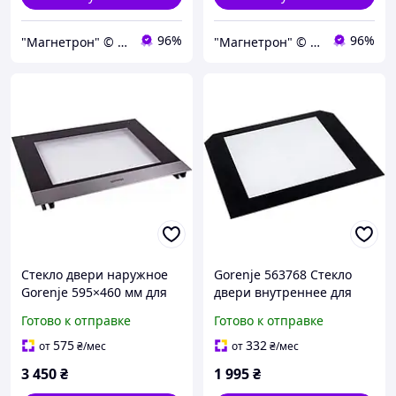
96%
96%
"Магнетрон" © Интернет-магазин запчастей и аксессуаров для бытовой техники
"Магнетрон" © Интернет-магазин запчастей и аксессуаров для бытовой техники
Стекло двери наружное
Gorenje 563768 Стекло
Gorenje 595×460 мм для
двери внутреннее для
духовки (655796)
духовок
Готово к отправке
Готово к отправке
575
332
от
₴
/мес
от
₴
/мес
3 450
₴
1 995
₴