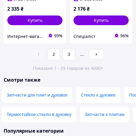
2 335
₴
2 176
₴
Купить
Купить
99%
96%
Интернет-магазин «Dragon Parts»
Спеціаліст
1
2
3
...
Показано 1 - 29 товаров из 4000+
Смотри также
Запчасти для плит и духовок
Стекло к духовке
Пос
Термостойкое стекло в духовку
Запчасти к плитам
Популярные категории