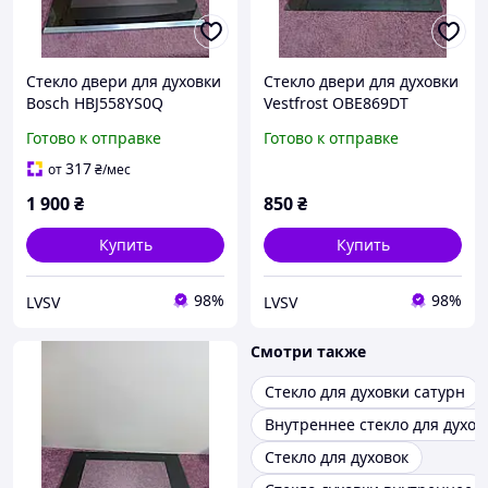
Стекло двери для духовки
Стекло двери для духовки
Bosch HBJ558YS0Q
Vestfrost OBE869DT
400*520
Готово к отправке
Готово к отправке
317
от
₴
/мес
1 900
₴
850
₴
Купить
Купить
98%
98%
LVSV
LVSV
Смотри также
Стекло для духовки сатурн
Внутреннее стекло для духов
Стекло для духовок