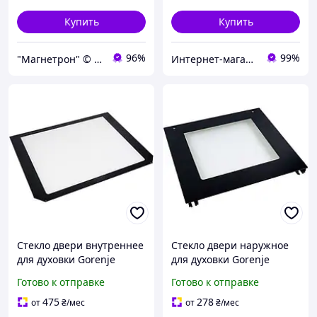
Купить
Купить
96%
99%
"Магнетрон" © Интернет-магазин запчастей и аксессуаров для бытовой техники
Интернет-магазин «Dragon Parts»
Стекло двери внутреннее
Стекло двери наружное
для духовки Gorenje
для духовки Gorenje
827722 538x433mm fs
879300 495x460mm (с
Готово к отправке
Готово к отправке
креплением) fs
475
278
от
₴
/мес
от
₴
/мес