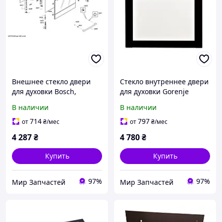
Внешнее стекло двери
Стекло внутреннее двери
для духовки Bosch,
для духовки Gorenje
Siemens 11043101 original
246640
В наличии
В наличии
714
797
от
₴
/мес
от
₴
/мес
4 287
₴
4 780
₴
Купить
Купить
97%
97%
Мир Запчастей
Мир Запчастей