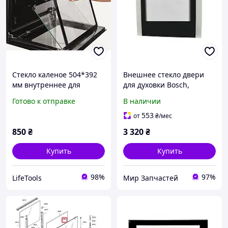
Стекло каленое 504*392
Внешнее стекло двери
мм внутреннее для
для духовки Bosch,
духовки Electrolux
Siemens 00247551
Готово к отправке
В наличии
3872543099
(00244862) original
553
от
₴
/мес
850
₴
3 320
₴
Купить
Купить
98%
97%
LifeTools
Мир Запчастей